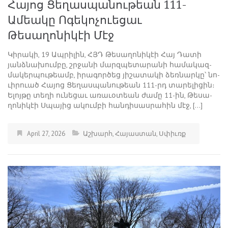
Հայոց Ցեղասպանութեան 111-
Ամեակը Ոգեկոչուեցաւ
Թեսաղոնիկէի Մէջ
Կի­րա­կի, 19 Ապ­րի­լին, ՀՅԴ ­Թե­սա­ղո­նի­կէի ­Հայ Դա­տի
յանձ­նա­խում­բը, շրջա­նի մարզ­պե­տա­րա­նի հա­մա­կազ­
մա­կեր­պու­թեամբ, ի­րա­գոր­ծեց յի­շա­տա­կի ձեռ­նար­կը՝ նո­
ւի­րո­ւած ­Հա­յոց Ցե­ղաս­պա­նու­թեան 111-րդ ­տա­րե­լի­ցին։
Ե­լոյ­թը տե­ղի ու­նե­ցաւ ա­ռա­ւօ­տեան ժա­մը 11-ին, ­Թե­սա­
ղո­նի­կէի Ս­պա­յից ա­կում­բի հան­դի­սաս­րա­հին մէջ, […]
April 27, 2026
Աշխարհ
,
Հայաստան
,
Սփիւռք