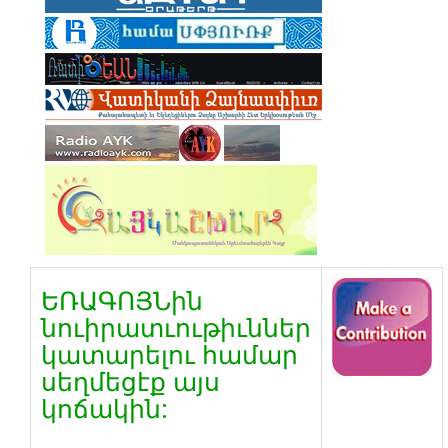
ԵՌԱԳՈՅՆին
նուիրատւութիւններ
կատարելու համար
սեղմեցէք այս
կոճակին: