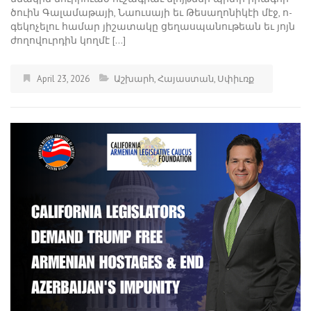
ծո­ւին ­Գա­լա­մա­թա­յի, ­Նաու­սա­յի եւ ­Թե­սա­ղո­նի­կէի մէջ, ո­
գե­կո­չե­լու հա­մար յի­շա­տա­կը ցե­ղաս­պա­նու­թեան եւ յոյն
ժո­ղո­վուր­դին կող­մէ […]
April 23, 2026
Աշխարհ
,
Հայաստան
,
Սփիւռք