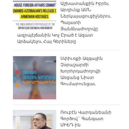
Աշխատանքին Իբրեւ
Արդիւնք ԱՄՆ
Ներկայացուցիչներու
Պալատի
Յանձնաժողովը
ազրպէյճանին Կոչ Ըրած է Ազատ
Արձակելու Հայ Գերիները
Սփիւռքի Ազգային
Զօրաշարժի
Խորհրդաժողովի
Առցանց Նիստ
Գումարուեցաւ
Ռուբէն Վարդանեանի
Գործով` Գանգատ
ՄԻԵԴ-ին