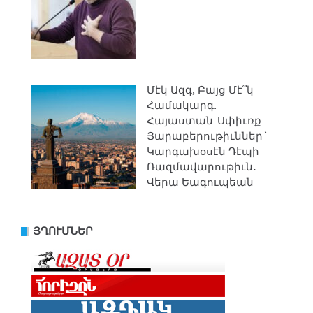
Մէկ Ազգ, Բայց Մէ՞կ
Համակարգ.
Հայաստան-Սփիւռք
Յարաբերութիւններ`
Կարգախօսէն Դէպի
Ռազմավարութիւն․
Վերա Եագուպեան
ՅՂՈՒՄՆԵՐ