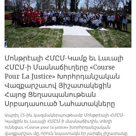
Մոնթրէալի ՀՄԸՄ-Կամք եւ Լաւալի
ՀՄԸՄ-ի Մասնաճիւղերը «Course
Pour La Justice» Խորհրդանշական
Վազքարշաւով Յիշատակեցին
Հայոց Ցեղասպանութեան
Սրբադասուած Նահատակները
Ապրիլ 25-ին, կազմակերպութեամբ Մոնթրէալի ՀՄԸՄ-
Կամքին եւ Լաւալի ՀՄԸՄ-ի մասնաճիւղին, տեղի
ունեցաւ «Course pour la justice» խորհրդանշական
վազքարշաւ մը, որուն նպատակն էր յարգել յիշատակը