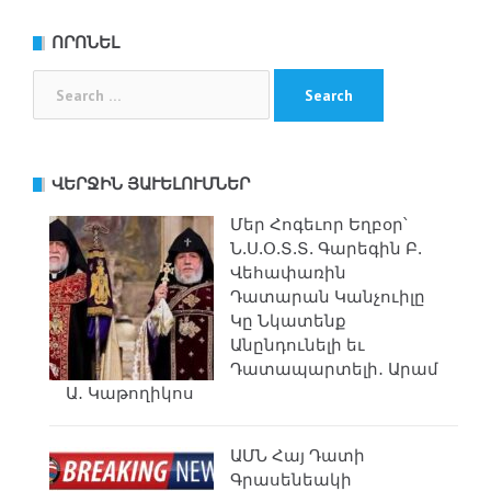
navigation
ՈՐՈՆԵԼ
Search
for:
ՎԵՐՋԻՆ ՅԱՒԵԼՈՒՄՆԵՐ
Մեր Հոգեւոր Եղբօր՝
Ն.Ս.Օ.Տ.Տ. Գարեգին Բ.
Վեհափառին
Դատարան Կանչուիլը
Կը Նկատենք
Անընդունելի եւ
Դատապարտելի․ Արամ
Ա․ Կաթողիկոս
ԱՄՆ Հայ Դատի
Գրասենեակի