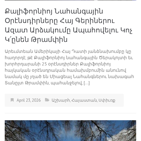
Քալիֆորնիոյ Նահանգային
Օրէնսդիրները Հայ Գերիներու
Ազատ Արձակումը Ապահովելու Կոչ
Կ՛ընեն Թրամփին
Արեւմտեան Ամերիկայի Հայ Դատի յանձնախումբը կը
հաղորդէ, թէ Քալիֆորնիոյ նահանգային Ծերակոյտի եւ
խորհրդարանի 25 օրէնսդիրներ Քալիֆորնիոյ
հայկական օրէնսդրական համախմբումին անունով
նամակ մը յղած են Միացեալ Նահանգներու նախագահ
Տանըլտ Թրամփին, պահանջելով, […]
April 23, 2026
Աշխարհ
,
Հայաստան
,
Սփիւռք