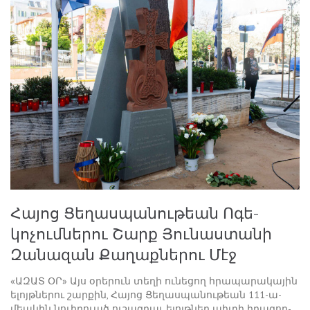
Հա­յոց Ցե­ղաս­պա­նու­թեան Ո­գե­
կոչումներու Շարք Յունաստանի
Զանազան Քաղաքներու Մէջ
«ԱԶԱՏ ՕՐ» Այս օ­րե­րուն տե­ղի ու­նե­ցող հրա­պա­րա­կա­յին
ե­լոյթ­նե­րու շար­քին, ­Հա­յոց Ցե­ղաս­պա­նու­թեան 111-ա­
մեա­կին նո­ւի­րուած ու­շագ­րաւ ե­լոյթ­ներ պի­տի ի­րա­գոր­