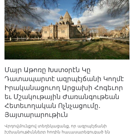
Մայր Աթոռը Խստօրէն Կը
Դատապարտէ ազրպէյճանի Կողմէ
Իրականացուող Արցախի Հոգեւոր
եւ Մշակութային Ժառանգութեան
Հետեւողական Ոչնչացումը․
Յայտարարութիւն
Վրդովմունքով տեղեկացանք, որ ազրպէյճանի
իշխանութիւնները հողին հաւասարեցուցած են