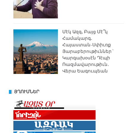
Մէկ Ազգ, Բայց Մէ՞կ
Համակարգ.
Հայաստան-Սփիւռք
Յարաբերութիւններ`
Կարգախօսէն Դէպի
Ռազմավարութիւն․
Վերա Եագուպեան
ՅՂՈՒՄՆԵՐ