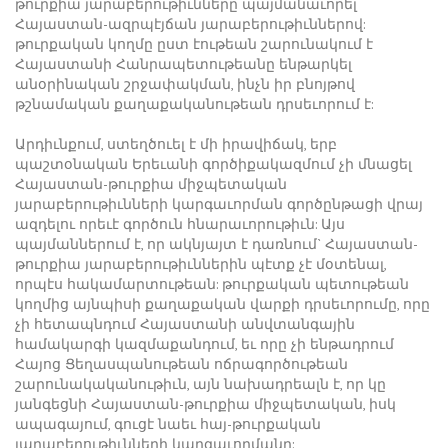
թուրքիա յարաբերութիւնները պայմանաւորել
Հայաստան-ազրպէյճան յարաբերութիւններով:
թուրքական կողմը ըստ էութեան շարունակում է
Հայաստանի Հանրապետութեանը ենթարկել
անօրինական շրջափակման, ինչն իր բնոյթով
թշնամական քաղաքականութեան դրսեւորում է:
Արդիւնքում, ստեղծուել է մի իրավիճակ, երբ
պաշտօնական Երեւանի գործիքակազմում չի մնացել
Հայաստան-թուրքիա միջպետական
յարաբերութիւնների կարգաւորման գործընթացի վրայ
ազդելու որեւէ գործուն հնարաւորութիւն: Այս
պայմաններում է, որ ակնյայտ է դառնում` Հայաստան-
թուրքիա յարաբերութիւններին պէտք չէ մօտենալ,
որպէս հակամարտութեան: թուրքական պետութեան
կողմից այնպիսի քաղաքական վարքի դրսեւորումը, որը
չի հետապնդում Հայաստանի անվտանգային
համակարգի կազմաքանդում, եւ որը չի ենթադրում
Հայոց Ցեղասպանութեան ոճրագործութեան
շարունակականութիւն, այն նախադրեալն է, որ կը
յանգեցնի Հայաստան-թուրքիա միջպետական, իսկ
ապագայում, գուցէ նաեւ հայ-թուրքական
յարաբերութիւնների կարգաւորմանը: