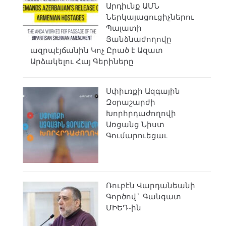
Արդիւնք ԱՄՆ
Ներկայացուցիչներու
Պալատի
Յանձնաժողովը
ազրպէյճանին Կոչ Ըրած է Ազատ
Արձակելու Հայ Գերիները
Սփիւռքի Ազգային
Զօրաշարժի
Խորհրդաժողովի
Առցանց Նիստ
Գումարուեցաւ
Ռուբէն Վարդանեանի
Գործով` Գանգատ
ՄԻԵԴ-ին