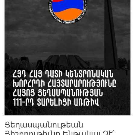
Ցեղասպանութեան
Յիշողութիւնը Ենթակայ Չէ՛