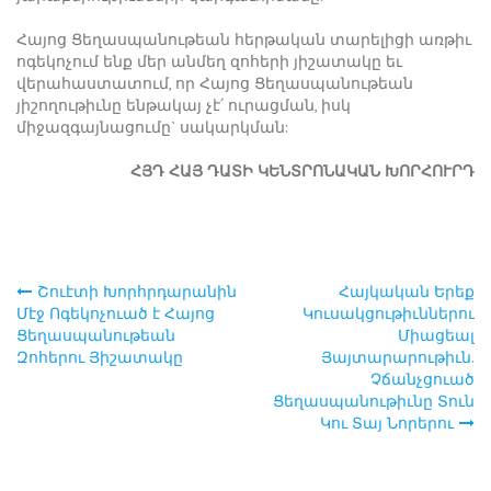
Հայոց Ցեղասպանութեան հերթական տարելիցի առթիւ
ոգեկոչում ենք մեր անմեղ զոհերի յիշատակը եւ
վերահաստատում, որ Հայոց Ցեղասպանութեան
յիշողութիւնը ենթակայ չէ՛ ուրացման, իսկ
միջազգայնացումը` սակարկման:
ՀՅԴ ՀԱՅ ԴԱՏԻ ԿԵՆՏՐՈՆԱԿԱՆ ԽՈՐՀՈՒՐԴ
Շուէտի Խորհրդարանին
Հայկական Երեք
Post
Մէջ Ոգեկոչուած է Հայոց
Կուսակցութիւններու
Ցեղասպանութեան
Միացեալ
navigation
Զոհերու Յիշատակը
Յայտարարութիւն.
Չճանչցուած
Ցեղասպանութիւնը Տուն
Կու Տայ Նորերու