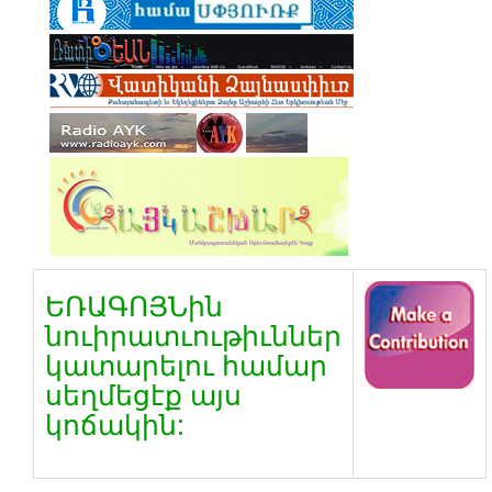
ԵՌԱԳՈՅՆին
նուիրատւութիւններ
կատարելու համար
սեղմեցէք այս
կոճակին: