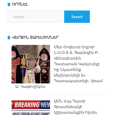
ՈՐՈՆԵԼ
Search
for:
ՎԵՐՋԻՆ ՅԱՒԵԼՈՒՄՆԵՐ
Մեր Հոգեւոր Եղբօր՝
Ն.Ս.Օ.Տ.Տ. Գարեգին Բ.
Վեհափառին
Դատարան Կանչուիլը
Կը Նկատենք
Անընդունելի եւ
Դատապարտելի․ Արամ
Ա․ Կաթողիկոս
ԱՄՆ Հայ Դատի
Գրասենեակի
Աշխատանքին Իբրեւ