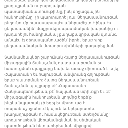
քաղաքական ու բարոյական
պատասխանատուութիւնը, իսկ միջազգային
հանրութիւնը` չի պարտադրել դա: Ցեղասպանութեան
ընդունումը հաւասարապէս անհրաժեշտ է ինչպէս
ցեղասպանին` մաքրուելու պատմական խարանից ու
դադարելու հանդիսանալ քաղաքակրթական վտանգ,
այնպէս էլ ցեղասպանուածին` իբրեւ երաշխիք
ցեղասպանական մտադրութիւնների դադարեցման:
Տասնամեակներ շարունակ Հայոց Ցեղասպանութեան
միջազգային ճանաչման, դատապարտման եւ
հատուցման պայքարը նախ եւ առաջ միտուած է եղել
Հայաստանի եւ հայութեան անվտանգ գոյութեան
երաշխաւորմանը: Հայոց Ցեղասպանութեան
ճանաչման պայքարը թէ՛ Հայաստանի
Հանրապետութեան, թէ՛ հայկական սփիւռքի եւ թէ՛
միջազգային հանրութեան կողմից երբե՛ք
ինքնանպատակ չի եղել եւ միտուած է
տարածաշրջանում կայուն եւ երկարատեւ
խաղաղութեան ու համակեցութեան ստեղծմանը`
արդարութեան վերականգնման եւ սեփական
պատմութեան հետ առերեսման միջոցով: