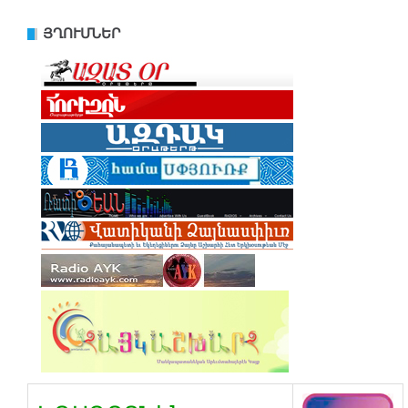
ՅՂՈՒՄՆԵՐ