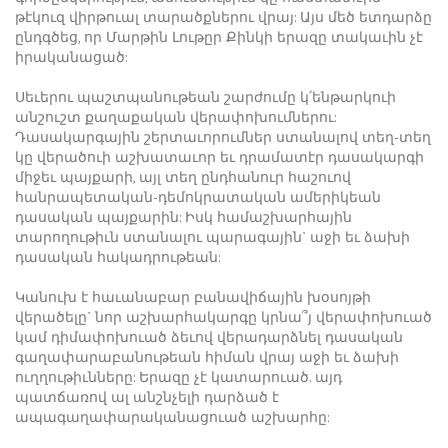
թէկուզ վիրթուալ տարածքներու վրայ: Այս մեծ ետդարձը
ընդգծեց, որ Մարթին Լութըր Քինկի երազը տակաւին չէ
իրականացած:
Սեւերու պաշտպանութեան շարժումը կ՛ենթարկուի
անշուշտ քաղաքական վերափոխումներու:
Դասակարգային շերտաւորումներ ստանալով տեղ-տեղ
կը վերածուի աշխատաւոր եւ դրամատէր դասակարգի
միջեւ պայքարի, այլ տեղ ընդհանուր հաշուով
հանրապետական-դեմոկրատական ամերիկեան
դասական պայքարին: Իսկ համաշխարհային
տարողութիւն ստանալու պարագային` աջի եւ ձախի
դասական հակադրութեան:
Կանուխ է հաւանաբար բանավիճային խօսոյթի
վերածելը` նոր աշխարհակարգը կրնա՞յ վերափոխուած
կամ դիմափոխուած ձեւով վերադարձնել դասական
գաղափարաբանութեան հիման վրայ աջի եւ ձախի
ուղղութիւնները: Երազը չէ կատարուած. այդ
պատճառով ալ անշնչելի դարձած է
ապագաղափարականացուած աշխարհը: