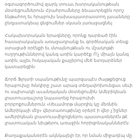
օգտագործումով զարկ տուաւ խտրականութեան
մօտեցումներուն: Հրահրումները ձեւաւորեցին որոշ
ենթահող եւ հրաբուխ նախապատրաստող լաւաները
ընդյատակեայ ցնցումներ սկսան յառաջացնել:
Հակախտրական երազները, որոնք դարձած էին
հասարակական առաջադրանք եւ գործնական տեսք
ստացած օրէնքի եւ մտայնութեան ու մշակոյթի
ուղղութիւններով կանգ առին կարծէք: Ո՛չ միայն կանգ
առին, այլեւ հսկայական քայլերով մեծ ետդարձներ
կատարեցին:
Ճորճ Ֆլոյտի սպանութիւնը պարզապէս ժայթքեցուց
հրաբուխը: Խնդիրը շատ արագ տեղափոխուեցաւ սեւի
ու սպիտակի աւանդական մօտեցումին: Ամերիկեան
լրատուադաշտը նպաստեց հրաբուխի
բորբոքումներուն: «Սեւամորթ մարդիկ կը մեռնին
Ամերիկայի մէջ» վերտառութիւնը օրերէ ի վեր չ՛իջներ
ամերիկեան լրատուամիջոցներու պաստառներէն թէ
լրատուական նիւթերու առաջին հորիզոնականներէն:
Քաղաքականօրէն ակնկալելի էր, որ նման միջադէպ մը