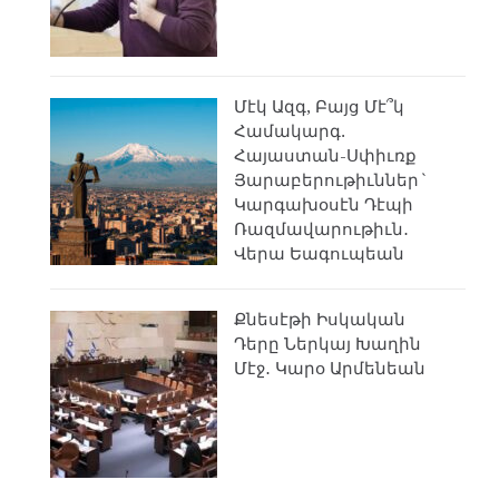
Մէկ Ազգ, Բայց Մէ՞կ
Համակարգ.
Հայաստան-Սփիւռք
Յարաբերութիւններ`
Կարգախօսէն Դէպի
Ռազմավարութիւն․
Վերա Եագուպեան
Քնեսէթի Իսկական
Դերը Ներկայ Խաղին
Մէջ․ Կարօ Արմենեան