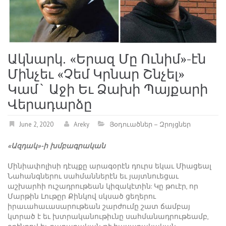
Ակնարկ. «Երազ Մը Ունիմ»-էն
Մինչեւ «Չեմ Կրնար Շնչել»
Կամ` Աջի Եւ Ձախի Պայքարի
Վերադարձը
June 2, 2020
Areky
Յօդուածներ – Զրոյցներ
«Ազդակ»-ի խմբագրական
Մինիափոլիսի դէպքը արագօրէն դուրս եկաւ Միացեալ
Նահանգներու սահմաններէն եւ յայտնուեցաւ
աշխարհի ուշադրութեան կիզակէտին: Կը թուէր, որ
Մարթին Լութըր Քինկով սկսած ցեղերու
իրաւահաւասարութեան շարժումը շատ ճամբայ
կտրած է եւ խտրականութիւնը սահմանադրութեամբ,