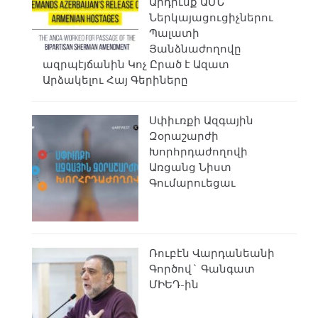
Արդիւնք ԱՄՆ
Ներկայացուցիչներու
Պալատի
Յանձնաժողովը
ազրպէյճանին Կոչ Ըրած է Ազատ
Արձակելու Հայ Գերիները
Սփիւռքի Ազգային
Զօրաշարժի
Խորհրդաժողովի
Առցանց Նիստ
Գումարուեցաւ
Ռուբէն Վարդանեանի
Գործով` Գանգատ
ՄԻԵԴ-ին