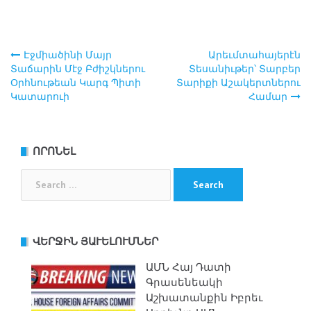
Էջմիածինի Մայր
Արեւմտահայերէն
Post
Տաճարին Մէջ Բժիշկներու
Տեսանիւթեր՝ Տարբեր
Օրհնութեան Կարգ Պիտի
Տարիքի Աշակերտներու
navigation
Կատարուի
Համար
ՈՐՈՆԵԼ
Search
for:
ՎԵՐՋԻՆ ՅԱՒԵԼՈՒՄՆԵՐ
ԱՄՆ Հայ Դատի
Գրասենեակի
Աշխատանքին Իբրեւ