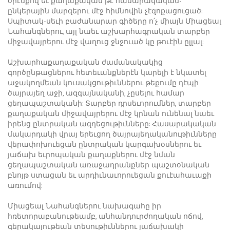
օրէնքով եւ քաղաքական թէ հասարակական-
ընկերային մարզերու մէջ հիմնովին չէզոքացուցած:
Սպիտակ-սեւի բաժանարար գիծերը ո՛չ միայն Միացեալ
Նահանգներու, այլ նաեւ աշխարհագրական տարբեր
միջավայրերու մէջ վաղուց ջնջուած կը թուէին ըլլալ:
Աշխարհաքաղաքական ժամանակակից
գործընթացներու հետեւանքներէն կարելի է նկատել
աջակողմեան կուսակցութիւններու թեքումը դէպի
ծայրայեղ աջի, ազգայնականի, չըսելու համար
ցեղապաշտականի: Տարբեր դրսեւորումներ, տարբեր
քաղաքական միջավայրերու մէջ կրնան ունենալ նաեւ
իրենց ընտրական ազդեցութիւնները: Հասարակական
մակարդակի վրայ երեւցող ծայրայեղականութիւնները
վերափոխուեցան ընտրական կարգախօսներու եւ
յաճախ եւրոպական քաղաքներու մէջ նման
ցեղապաշտական առաջադրանքներ պաշտօնական
բնոյթ ստացան եւ արդիւնաւորուեցան քուէահաւաքի
առումով:
Միացեալ Նահանգներու նախագահը իր
հռետորաբանութեամբ, անհանդուրժողական ոճով,
գերակայութեան տեսութիւններու յաճախակի