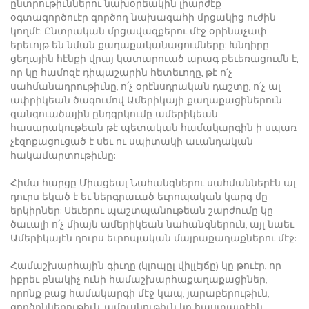
ընտրութիւններու նախօրեակին լիարժէք
օգտագործուէր գործող նախագահի մրցակից ուժին
կողմէ: Ընտրական մրցավազքերու մէջ օրինաչափ
երեւոյթ են նման քաղաքականացումները: Խնդիրը
ցեղային հէնքի վրայ կատարուած արագ բեւեռացումն է,
որ կը համոզէ դիպաշարին հետեւողը, թէ ո՛չ
սահմանադրութիւնը, ո՛չ օրէնսդրական դաշտը, ո՛չ ալ
ափրիկեան ծագումով Ամերիկայի քաղաքացիներուն
զանգուածային ընդգրկումը ամերիկեան
հասարակութեան թէ պետական համակարգին ի սպառ
չէզոքացուցած է սեւ ու սպիտակի աւանդական
հակամարտութիւնը:
Հիմա հարցը Միացեալ Նահանգներու սահմաններէն ալ
դուրս եկած է եւ ներգրաւած եւրոպական կարգ մը
երկիրներ: Սեւերու պաշտպանութեան շարժումը կը
ծաւալի ո՛չ միայն ամերիկեան նահանգներուն, այլ նաեւ
Ամերիկայէն դուրս եւրոպական մայրաքաղաքներու մէջ:
Համաշխարհային գիւղը (կլոպըլ վիլլէյճը) կը թուէր, որ
իբրեւ բնակիչ ունի համաշխարհաքաղաքացիներ,
որոնք բաց համակարգի մէջ կապ, յարաբերութիւն,
գործընկերութիւն, ամուսնութիւն կը հաստատէին