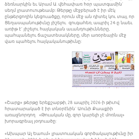
ձեռնարկին եւ Արամ Ա. վեհափառ հօր պատգամին`
սեղմ լրատուութեամբ: Թերթը մէջբերած է իր մէկ
ընթերցողին կեցուածքը, որուն մէջ ան դիտել կու տայ, որ
Ցեղասպանութիւնը յիշելու զուգահեռ, ապրիլ 24-ը նաեւ
առիթ է` յիշելու հայկական աւանդութիւնները,
պահպանելու ճաշատեսակները, մեր առօրեային մէջ
վառ պահելու հայկականութիւնը:
«Շարք» թերթը երեքշաբթի, 28 ապրիլ 2026-ի թիւով
հրատարակած է իր տնօրէնին` Աունի Քաաքիի
առաջնորդող «Թուական մը, զոր կարելի չէ մոռնալ»
խորագրեալ յօդուածը:
«Ախպար Ալ Եաում» լրատուական գործակալութիւնը իր