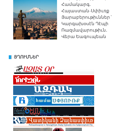
Համակարգ.
Հայաստան-Սփիւռք
Յարաբերութիւններ`
Կարգախօսէն Դէպի
Ռազմավարութիւն․
Վերա Եագուպեան
ՅՂՈՒՄՆԵՐ