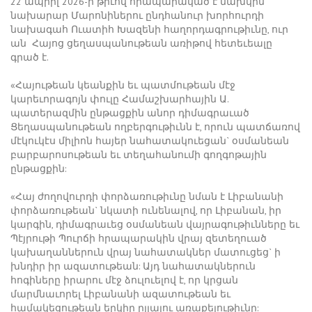
22 ապրիլ 2026-ի թիւով հրապարակած է նախկին
նախարար Մարոնիներու ընդհանուր խորհուրդի
նախագահ Ուատիհ Խազենի հաղորդագրութիւնը, ուր
ան Հայոց ցեղասպանութեան առիթով հետեւեալը
գրած է.
«Հայութեան կեանքին եւ պատմութեան մէջ
կարեւորագոյն փուլը Համաշխարհային Ա.
պատերազմին ընթացքին անոր դիմագրաւած
Ցեղասպանութեան ողբերգութիւնն է, որուն պատճառով
մէկուկէս միլիոն հայեր նահատակուեցան` օսմանեան
բարբարոսութեան եւ տեղահանումի գողգոթային
ընթացքին:
«Հայ ժողովուրդի փորձառութիւնը նման է Լիբանանի
փորձառութեան` նկատի ունենալով, որ Լիբանան, իր
կարգին, դիմագրաւեց օսմանեան վայրագութիւնները եւ
Պէյրութի Պուրճի հրապարակին վրայ զետեղուած
կախաղաններուն վրայ նահատակներ մատուցեց` ի
խնդիր իր ազատութեան: Այդ նահատակներուն
հոգիները իրարու մէջ ձուլուելով է, որ կրցան
մարմնաւորել Լիբանանի ազատութեան եւ
համակեցութեան երկիր ըլլալու առաքելութիւնը: