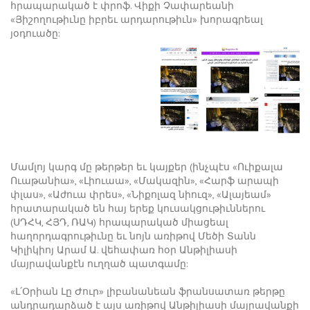
հրապարակած է փրոֆ. Վիքի Չափարեանի
«Յիշողութիւնը իբրեւ արդարութիւն» խորագրեալ
յօդուածը:
Մամլոյ կարգ մը թերթեր եւ կայքեր (ինչպէս «Ուիքալա
Ուաթանիա», «Լիուաա», «Մակազին», «Հարֆ արապի
փլաս», «Աժուա փրես», «Նիքոլազ նիուզ», «Ալայեամ»
հրատարակած են հայ երեք կուսակցութիւններու
(ՍԴՀԿ, ՀՅԴ, ՌԱԿ) հրապարակած միացեալ
հաղորդագրութիւնը եւ նոյն առիթով Մեծի Տանն
Կիլիկիոյ Արամ Ա. վեհափառ հօր Անթիլիասի
մայրավանքէն ուղղած պատգամը:
«Լ՛Օրիան Լը Ժուր» լիբանանեան ֆրանսատառ թերթը
անդրադարձած է այս առիթով Անթիլիասի մայրավանքի