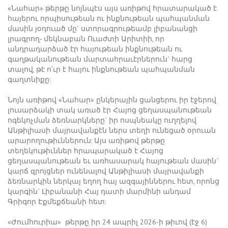
«Նահար» թերթը նոյնպէս այս առիթով հրատարակած է
հայերու որպիսութեան ու ինքնութեան պահպանման
մասին յօդուած մը` ստորագրութեամբ լիբանանցի
լրագրող- մեկնաբան Ուաժտի Արիտիի, որ
անդրադարձած էր հայութեան ինքնութեան ու
գաղթականութեան մարտահրաւէրներուն` հարց
տալով, թէ ո՛ւր է հայու ինքնութեան պահպանման
գաղտնիքը:
Նոյն առիթով «Նահար» ընկերային ցանցերու իր էջերով
լուսարձակի տակ առած էր Հայոց ցեղասպանութեան
ոգեկոչման ձեռնարկները` իր ոսպնեակը ուղղելով
Անթիլիասի մայրավանքէն ներս տեղի ունեցած օրուան
արարողութիւններուն: Այս առիթով թերթը
տեղեկութիւններ հրապարակած է Հայոց
ցեղասպանութեան եւ առհասարակ հայութեան մասին`
կարճ զրոյցներ ունենալով Անթիլիասի մայրավանքի
ձեռնարկին ներկայ եղող հայ ազգայիններու հետ, որոնց
կարգին` Լիբանանի Հայ դատի մարմինի անդամ
Գրիգոր Էքմեքճեանի հետ:
«Ժումհուրիա» թերթը իր 24 ապրիլ 2026-ի թիւով (էջ 6)