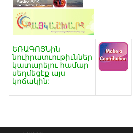
ԵՌԱԳՈՅՆին
նուիրատւութիւններ
կատարելու համար
սեղմեցէք այս
կոճակին: