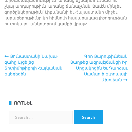
արժանապատուութիւն` առանց ճշմարտութեան, ու
չկայ արդարութիւն` առանց ճանաչման: Ցաւէն մինչեւ
գործընկերութիւն` Լիբանանի եւ Հայաստանի միջեւ
յարաբերութիւնը կը հիմնուի հասարակաց յիշողութեան
ու տոկալու անկոտրում կամքի վրայ»:
­Յունաստանի Նա­խա­
Գոռ Յարութիւնեան
Post
գահը Այցելեց
Յաղթեց ազրպէյճանցի Իր
Տիտիմոթիքոյի Հայկական
Մրցակիցին Եւ Դարձաւ
navigation
Եկեղեցին
Սամպոյի Եւրոպայի
Ախոյեան
ՈՐՈՆԵԼ
Search
for: