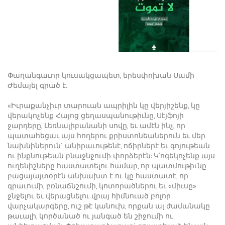
Փաղանգաւոր կուսակցապետ, երեսփոխան Սամի
Ժեմայել գրած է.
«Իւրաքանչիւր տարուան ապրիլին կը վերյիշենք, կը
վերակոչենք Հայոց ցեղասպանութիւնը, Սէյֆոյի
ջարդերը, Լեռնալիբանանի սովը, եւ ամէն ինչ, որ
պատահեցաւ այս հողերու քրիստոնեաներուն եւ մեր
նախնիներուն` անիրաւութենէ, ոճիրներէ եւ գոյութեան
ու ինքնութեան բնաջնջումի փորձերէն: Կ՛ոգեկոչենք այս
ուղենիշները հաստատելու համար, որ պատմութիւնը
բացայայտօրէն անխախտ է ու կը հաստատէ, որ
գրաւումի, բռնաճնշումի, կոտորածներու եւ «միւսը»
ջնջելու եւ վերացնելու վրայ հիմնուած բոլոր
վարչակարգերը, ուշ թէ կանուխ, որքան ալ ժամանակը
թաւալի, կործանած ու յանգած են շիջումի ու