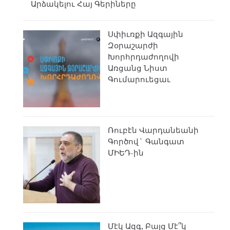
Արձակելու Հայ Գերիները
Սփիւռքի Ազգային
Զօրաշարժի
Խորհրդաժողովի
Առցանց Նիստ
Գումարուեցաւ
Ռուբէն Վարդանեանի
Գործով` Գանգատ
ՄԻԵԴ-ին
Մէկ Ազգ, Բայց Մէ՞կ