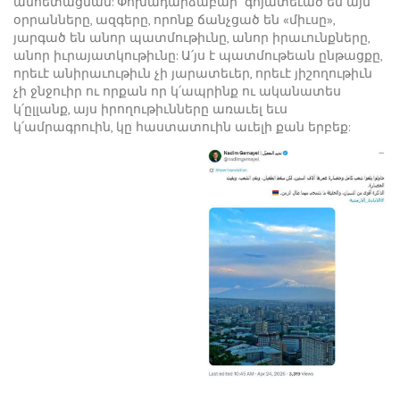
անհետացման: Փոխադարձաբար` գոյատեւած են այն
օրրանները, ազգերը, որոնք ճանչցած են «միւսը»,
յարգած են անոր պատմութիւնը, անոր իրաւունքները,
անոր իւրայատկութիւնը: Ա՛յս է պատմութեան ընթացքը,
որեւէ անիրաւութիւն չի յարատեւեր, որեւէ յիշողութիւն
չի ջնջուիր ու որքան որ կ՛ապրինք ու ականատես
կ՛ըլլանք, այս իրողութիւնները առաւել եւս
կ՛ամրագրուին, կը հաստատուին աւելի քան երբեք: