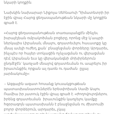
նկարի կողքին.
Նախկին նախարար Նիքոլա Սեհնաուի Դիմատետրի իր
էջին վրայ Հայոց ցեղասպանութեան նկարի մը կողքին
գրած է.
«Հայոց ցեղասպանութեան տառապանքէն մինչեւ
իսրայէլեան ռմբակոծման բոցերը, որոնց մէջ կ՛ապրի
ներկայիս Լիբանան, մնալու, գոյատեւելու հաւատքը կը
մնայ աւելի ուժեղ, քան` բնաջնջման փորձերը: Արդարեւ,
ինչպէս որ հայեր տոկացին ոչնչացման ու վերացման
դէմ, Լիբանան եւս կը վերականգնի մոխիրներուն
ընդմէջէն` կառչած մնալով գոյատեւման ու ապրելու իր
իրաւունքին, որքան ալ դառն ու դաժան ըլլայ
յարձակումը»:
– Ազգային ազատ հոսանք կուսակցութեան
պատասխանատուներէն երեսփոխան Սամի Ապու
Ռամիա իր յատուկ էջին վրայ գրած է. «Ժողովուրդներու
իրենց գոյատեւման իրաւունքին կառչելու կամքը
հզօրագոյն պատասխանն է բնաջնջման ու ժխտումի
բոլոր փորձերուն, արդարեւ, չկայ