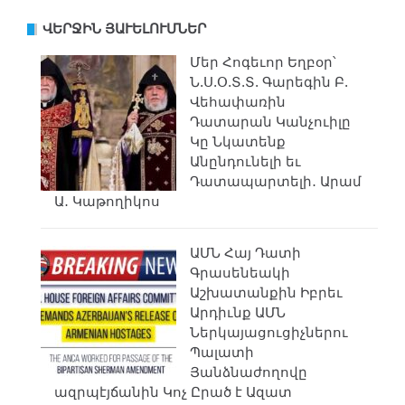
ՎԵՐՋԻՆ ՅԱՒԵԼՈՒՄՆԵՐ
Մեր Հոգեւոր Եղբօր՝
Ն.Ս.Օ.Տ.Տ. Գարեգին Բ.
Վեհափառին
Դատարան Կանչուիլը
Կը Նկատենք
Անընդունելի եւ
Դատապարտելի․ Արամ
Ա․ Կաթողիկոս
ԱՄՆ Հայ Դատի
Գրասենեակի
Աշխատանքին Իբրեւ
Արդիւնք ԱՄՆ
Ներկայացուցիչներու
Պալատի
Յանձնաժողովը
ազրպէյճանին Կոչ Ըրած է Ազատ