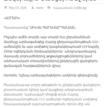
May 19, 2026
Areky
Հայաստան
,
Սփիւռք
«ԱԶԴԱԿ»
Պատրաստեց՝
ՍԻԼՎԱ ԳԱՐԱՎԱՐԴԱՆԵԱՆ
Ինչպէս ամէն տարի, այս տարի եւս լիբանանեան
մամուլը արձագանգեց Հայոց ցեղասպանութեան 111-
ամեակին եւ այս առիթով կազմակերպուած (24 նպրիլ
2026) ոգեկոչման ձեռնարկներուն` անդրադառնալով
մասամբ յօդուածներով, թղթակցութիւններով կամ
անհատական տեսակէտներով ընկերային ցանցերու
զանազան հարթակներուն վրայ:
Ստորեւ` նշեալ արձագանգներու ամփոփ զեկուցումը:
Բնականաբար բոլոր թերթերն ու ընկերային ցանցերու
լրատուական էջերը կամ կայքերը անդրադարձան
Լիբանանի նախագահ Ժոզեֆ Աուն Հայոց
ցեղասպանութեան 111-ամեակի ոգեկոչման առիթով
հրապարակած յայտարարութեան, որուն մէջ ան