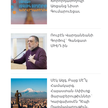
Խորհրդաժողովի
Առցանց Նիստ
Գումարուեցաւ
Ռուբէն Վարդանեանի
Գործով` Գանգատ
ՄԻԵԴ-ին
Մէկ Ազգ, Բայց Մէ՞կ
Համակարգ.
Հայաստան-Սփիւռք
Յարաբերութիւններ`
Կարգախօսէն Դէպի
Ռազմավարութիւն․