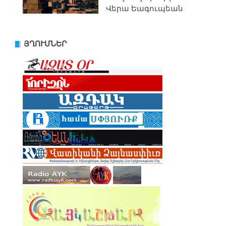
Վերա Եագուպեան
ՅՂՈՒՄՆԵՐ