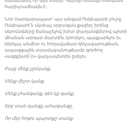
մանաւանդ, որ այս տարի Պարոյր Սեւակի ծննդեան
հարիւրամեակն է։
Նոր Սարդարապատ՝ այս անգամ Ոսկեպարի շուրջ,
Ոսկեպարէ՛ն սկսեալ. սրբազան քաջեր, իրենց
սերունդները ճանաչելով, խիտ փաղանգներով պիտի
միանան արդար մարտին, կռուելու, պայքարելու եւ
ներկայ անմիտ ու հողավաճառ ղեկավարութեան,
ապազգային տրամաբանութեամբ գործող
«ազգընտի՜ր» վարչապետին ըսելու.
Բայց մենք չընկանք,
Մենք միշտ կանք,
Մենք չհանգանք, դեռ կը գանք,
Երբ տան զանգը, ահազանգը,
Որ մեր հոգու պարտքը տանք: