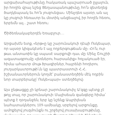
արցախահայութիւնը, հակառակ պաշարուած ըլլալուն,
իր հողին վրայ նշեց Ցեղասպանութիւնը, հո՛ն զետեղեց
ծաղկեպսակ եւ հո՛ն յուզուեցաւ։ Մինչդեռ այսօր, ան ալ
կը յուզուի հեռաւոր եւ մօտիկ անցեալով, իր հողէն հեռու,
երբեմն ալ… շատ հեռու։
Ծիծեռնակաբերդէն Եռաբլուր….
Արցախէն ետք, «երթ»ը կը շարունակուի դէպի Ոսկեպար,
որ այսօր կիզակէտն է այլ ողբերգութեան մը։ Հո՛ն, ուր
թաւ անտառին կը սպասէ սարքովի դաւ մը: Մինչ Շուշիի
ազատագրումը «լեռներու հարսանիք» հռչակուած էր,
հիմա ահաւոր մութ ծրագիրներ, հայրենի հողերու
յուղարկաւորութի՛ւն կը պատրաստուի Հ․Հ․
իշխանաւորներուն կողմէ՝ բանաստեղծին մէկ ողբին
նոր տարբերակը՝ Ոսկե«պար» ստեղծելով։
Այս ընթացքը չի կրնար շարունակուիլ: Ա՛զգը պէտք չէ
թոյլ տայ, որ շարունակուի: Մայիսեան զանգերը հիմա՛
պէտք է ղօղանջեն, երբ կը նշենք Ապրիլեան
նահատակներու 109-ամեակը, սրբելով արցունքը,
ամոքելով յուզմունքն ու շրջելով յուսախաբութիւնը,