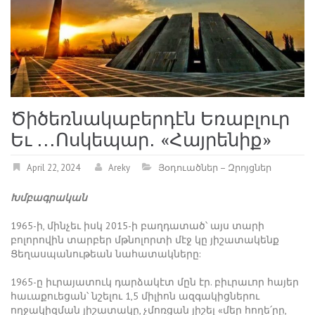
Ծիծեռնակաբերդէն Եռաբլուր
Եւ ․․․Ոսկեպար․ «Հայրենիք»
April 22, 2024
Areky
Յօդուածներ – Զրոյցներ
Խմբագրական
1965-ի, մինչեւ իսկ 2015-ի բաղդատած՝ այս տարի
բոլորովին տարբեր մթնոլորտի մէջ կը յիշատակենք
Ցեղասպանութեան նահատակները:
1965-ը իւրայատուկ դարձակէտ մըն էր. բիւրաւոր հայեր
հաւաքուեցան՝ նշելու 1,5 միլիոն ազգակիցներու
ողջակիզման յիշատակը, չմոռցան յիշել «մեր հողե՛րը,