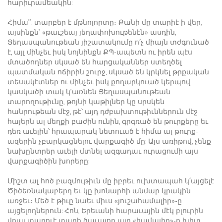
հարիւրամեակին:
Հիմա՞. տարբեր է մթնոլորտը։ Քանի մը տարիէ ի վեր,
այսինքն՝ «թաւշեայ յեղափոխութենէն» ասդին,
Ցեղասպանութեան յիշատակումը ո՛չ միայն տժգունած
է, այլ մինչեւ իսկ նոյնինքն ՔՊ-ապետն ու իրեն պէս
մտածողներ սկսած են հարցականներ ստեղծել
պատմական ոճիրին շուրջ, սկսած են կրկնել թրքական
տեսակէտներ ու մինչեւ իսկ քողարկուած կերպով
կասկածի տակ կ’առնեն Ցեղասպանութեան
տարողութիւնը, թոյնի կաթիլներ կը սրսկեն
հանրութեան մէջ, թէ՝ այդ դժբախտութիւններուն մէջ
հայերն ալ մեղքի բաժին ունին, գրգռած են թուրքերը եւ
դեռ աւելին՝ հրապարակ նետուած է հիմա ալ թուրք-
ազերին չբարկացնելու վարքագիծ մը: Այս առիթով, չենք
նախընտրեր աւելի մտնել ազգադաւ ուրացումի այս
վարքագիծին խորերը:
Միշտ ալ հոծ բազմութիւն մը իբրեւ ուխտապահ կ՛այցելէ
Ծիծեռնակաբերդ եւ կը խոնարհի անմար կրակին
առջեւ։ Մեծ է թիւը նաեւ միւս «յուշահամալիր»-ը
այցելողներուն: Հոն, Երեւանի հարաւային մէկ բլուրին
վրայ տարուէ տարի ծաւալող այդ «համալիր»-ը խիտ