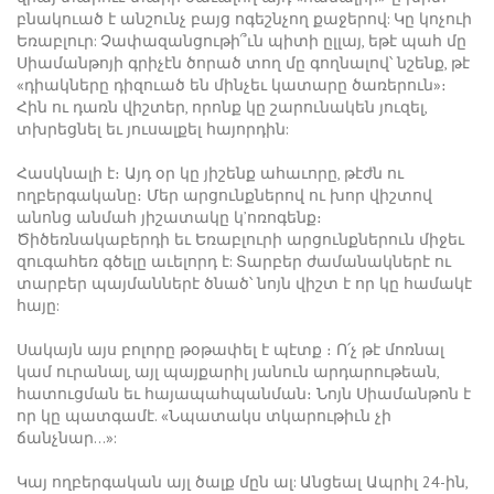
բնակուած է անշունչ բայց ոգեշնչող քաջերով: Կը կոչուի
Եռաբլուր: Չափազանցութի՞ւն պիտի ըլլայ, եթէ պահ մը
Սիամանթոյի գրիչէն ծորած տող մը գողնալով՝ նշենք, թէ
«դիակները դիզուած են մինչեւ կատարը ծառերուն»։
Հին ու դառն վիշտեր, որոնք կը շարունակեն յուզել,
տխրեցնել եւ յուսալքել հայորդին:
Հասկնալի է։ Այդ օր կը յիշենք ահաւորը, թէժն ու
ողբերգականը։ Մեր արցունքներով ու խոր վիշտով
անոնց անմահ յիշատակը կ’ոռոգենք։
Ծիծեռնակաբերդի եւ Եռաբլուրի արցունքներուն միջեւ
զուգահեռ գծելը աւելորդ է: Տարբեր ժամանակներէ ու
տարբեր պայմաններէ ծնած՝ նոյն վիշտ է որ կը համակէ
հայը:
Սակայն այս բոլորը թօթափել է պէտք ։ Ո՛չ թէ մոռնալ
կամ ուրանալ, այլ պայքարիլ յանուն արդարութեան,
հատուցման եւ հայապահպանման։ Նոյն Սիամանթոն է
որ կը պատգամէ. «Նպատակս տկարութիւն չի
ճանչնար…»:
Կայ ողբերգական այլ ծալք մըն ալ: Անցեալ Ապրիլ 24-ին,