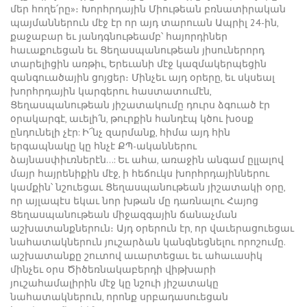
մեր հողե՛րը»։ Խորհրդային Միութեան բռնատիրական
պայմաններուն մէջ էր որ այդ տարուան Ապրիլ 24-ին,
քաջաբար եւ յանդգնութեամբ՝ հայորդիներ
հաւաքուեցան եւ Ցեղասպանութեան յիսուներորդ
տարելիցին առթիւ, Երեւանի մէջ կազմակերպեցին
զանգուածային ցոյցեր։ Մինչեւ այդ օրերը, եւ սկսեալ
խորհրդային կարգերու հաստատումէն,
Ցեղասպանութեան յիշատակումը դուրս ձգուած էր
օրակարգէ, աւելի՛ն, թուրքին հանդէպ կծու խօսք
ընդունելի չէր: Ի՜նչ զարմանք, հիմա այդ հին
երգապնակը կը հնչէ ՔՊ-ականներու
ձայնասփիւռներէն…: Եւ ահա, առաջին անգամ ըլլալով
մայր հայրենիքին մէջ, ի հեճուկս խորհրդայիններու
կամքին՝ նշուեցաւ Ցեղասպանութեան յիշատակի օրը,
որ այլապէս եկաւ նոր խթան մը դառնալու Հայոց
Ցեղասպանութեան միջազգային ճանաչման
աշխատանքներուն։ Այդ օրերուն էր, որ վաւերացուեցաւ
նահատակներուն յուշարձան կանգնեցնելու որոշումը.
աշխատանքը շուտով աւարտեցաւ եւ ահաւասիկ
մինչեւ օրս Ծիծեռնակաբերդի վիթխարի
յուշահամալիրին մէջ կը նշուի յիշատակը
նահատակներուն, որոնք սրբադասուեցան