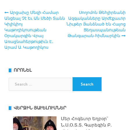
Արցախը Մեզի Համար
Սողոմոն Թեհլիրեանի
Post
Անցեալ Չէ Եւ Ան Մեծի Տանն
Ազգականները Արժէքաւոր
Կիլիկիոյ
Նիւթեր Յանձնած Են Հայոց
navigation
Կաթողիկոսութեան
Ցեղասպանութեան
Օրակարգին Վրայ
Թանգարան-հիմնարկին
Առաջնահերթութիւն Է․
Արամ Ա. Կաթողիկոս
ՈՐՈՆԵԼ
Search
for:
ՎԵՐՋԻՆ ՅԱՒԵԼՈՒՄՆԵՐ
Մեր Հոգեւոր Եղբօր՝
Ն.Ս.Օ.Տ.Տ. Գարեգին Բ.