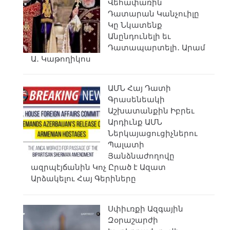
Վեհափառին
Դատարան Կանչուիլը
Կը Նկատենք
Անընդունելի եւ
Դատապարտելի․ Արամ
Ա․ Կաթողիկոս
ԱՄՆ Հայ Դատի
Գրասենեակի
Աշխատանքին Իբրեւ
Արդիւնք ԱՄՆ
Ներկայացուցիչներու
Պալատի
Յանձնաժողովը
ազրպէյճանին Կոչ Ըրած է Ազատ
Արձակելու Հայ Գերիները
Սփիւռքի Ազգային
Զօրաշարժի