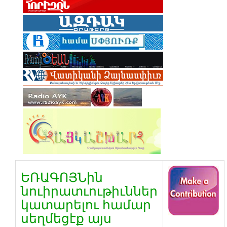
ԵՌԱԳՈՅՆին
նուիրատւութիւններ
կատարելու համար
սեղմեցէք այս