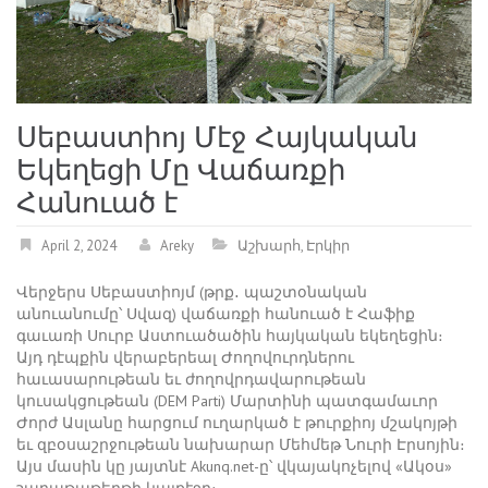
Սեբաստիոյ Մէջ Հայկական
Եկեղեցի Մը Վաճառքի
Հանուած է
April 2, 2024
Areky
Աշխարհ
,
Էրկիր
Վերջերս Սեբաստիոյմ (թրք․ պաշտօնական
անուանումը՝ Սվազ) վաճառքի հանուած է Հաֆիք
գաւառի Սուրբ Աստուածածին հայկական եկեղեցին։
Այդ դէպքին վերաբերեալ Ժողովուրդներու
հաւասարութեան եւ ժողովրդավարութեան
կուսակցութեան (DEM Parti) Մարտինի պատգամաւոր
Ժորժ Ասլանը հարցում ուղարկած է թուրքիոյ մշակոյթի
եւ զբօսաշրջութեան նախարար Մեհմեթ Նուրի Էրսոյին։
Այս մասին կը յայտնէ Akunq.net-ը՝ վկայակոչելով «Ակօս»