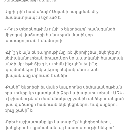
շաբաթաթերթի կայքէջը։
Աղբիւրին համաձայն՝ Ասլանի հարցման մէջ
մասնաւորապէս նշուած է․
«-Դուք տեղեկութիւն ունի՞ք եկեղեցւոյ՝ համացանցի
միջոցով վաճառքի հանուելուն մասին, որ
արտացոլուած է մամուլով։
-Ճի՞շդ է այն ենթադրութիւնը, թէ վերոյիշեալ եկեղեցւոյ
սեփականութեան իրաւունքը կը պատկանի հասարակ
անձի մը։ Եթէ ճիշդ է, ուրեմն ինչպէ՞ս եւ ի՞նչ
պայմաններով եկեղեցւոյ սեփականութեան
վկայականը տրուած է անձի։
-Քանի՞ եկեղեցի եւ վանք կայ, որոնց սեփականութեան
իրաւունքը կը պատկանի Ձեր նախարարութեան։ ԱԶԿ-
ի իշխանութեան ժամանակաշրջանին անձերու անցած
կամ վաճառքի հանուած եկեղեցիներու եւ վանքերու
թիւը քանի՞ է։
-Որեւէ աշխատանք կը կատարէ՞ք՝ եկեղեցիներու,
վանքերու եւ կրօնական այլ հաստատութիւններու՝