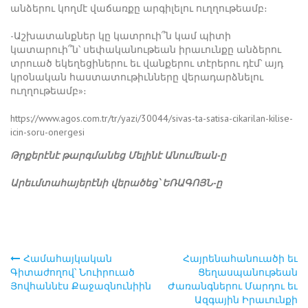
անձերու կողմէ վաճառքը արգիլելու ուղղութեամբ։
-Աշխատանքներ կը կատրուի՞ն կամ պիտի
կատարուի՞ն՝ սեփականութեան իրաւունքը անձերու
տրուած եկեղեցիներու եւ վանքերու տէրերու դէմ՝ այդ
կրօնական հաստատութիւնները վերադարձնելու
ուղղութեամբ»։
https://www.agos.com.tr/tr/yazi/30044/sivas-ta-satisa-cikarilan-kilise-
icin-soru-onergesi
Թրքերէնէ թարգմանեց Մելինէ Անումեան-ը
Արեւմտահայերէնի վերածեց՝ ԵՌԱԳՈՅՆ-ը
Համահայկական
Հայրենահանուածի եւ
Post
Գիտաժողով՝ Նուիրուած
Ցեղասպանութեան
Յովհաննէս Քաջազնունիին
Ժառանգներու Մարդու եւ
navigation
Ազգային Իրաւունքի