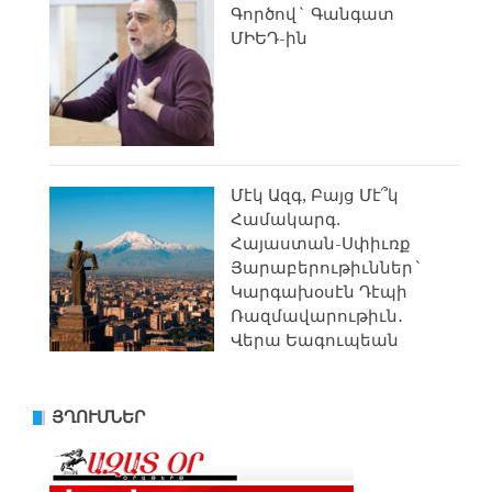
Գործով` Գանգատ
ՄԻԵԴ-ին
Մէկ Ազգ, Բայց Մէ՞կ
Համակարգ.
Հայաստան-Սփիւռք
Յարաբերութիւններ`
Կարգախօսէն Դէպի
Ռազմավարութիւն․
Վերա Եագուպեան
ՅՂՈՒՄՆԵՐ