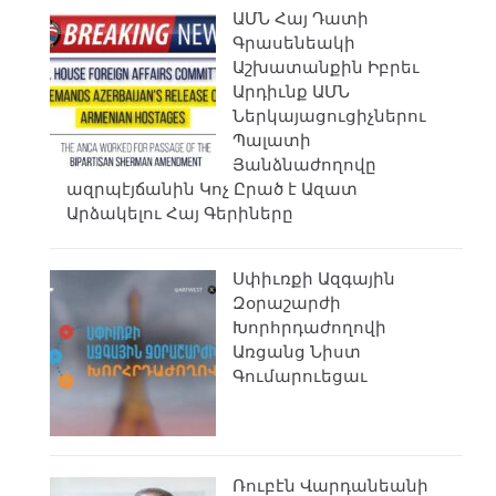
ԱՄՆ Հայ Դատի
Գրասենեակի
Աշխատանքին Իբրեւ
Արդիւնք ԱՄՆ
Ներկայացուցիչներու
Պալատի
Յանձնաժողովը
ազրպէյճանին Կոչ Ըրած է Ազատ
Արձակելու Հայ Գերիները
Սփիւռքի Ազգային
Զօրաշարժի
Խորհրդաժողովի
Առցանց Նիստ
Գումարուեցաւ
Ռուբէն Վարդանեանի