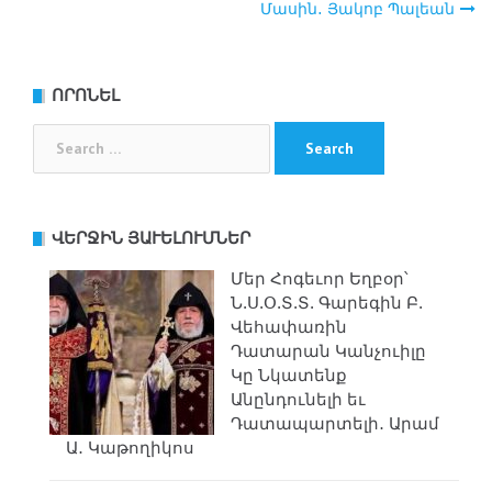
Մասին․ Յակոբ Պալեան
ՈՐՈՆԵԼ
Search
for:
ՎԵՐՋԻՆ ՅԱՒԵԼՈՒՄՆԵՐ
Մեր Հոգեւոր Եղբօր՝
Ն.Ս.Օ.Տ.Տ. Գարեգին Բ.
Վեհափառին
Դատարան Կանչուիլը
Կը Նկատենք
Անընդունելի եւ
Դատապարտելի․ Արամ
Ա․ Կաթողիկոս