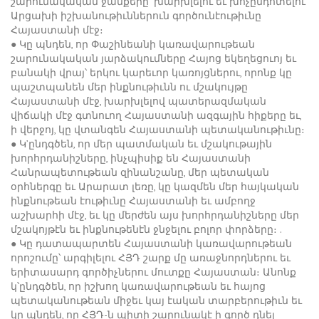
շարունակական ջանքերը՝ խարխլելու եւ խոչընդոտելու
Արցախի իշխանութիւններուն գործունէութիւնը
Հայաստանի մէջ։
● Կը պնդեն, որ Փաշինեանի կառավարութեան
շարունակական յարձակումները Հայոց եկեղեցուոյ եւ
բանակի վրայ՝ երկու կարեւոր կառոյցներու, որոնք կը
պաշտպանեն մեր ինքնութիւնն ու մշակույթը
Հայաստանի մէջ, խարխլելով պատերազմական
վիճակի մէջ գտնուող Հայաստանի ազգային հիքերը եւ,
ի վերջոյ, կը վտանգեն Հայաստանի պետականութիւնը։
● Կ’ընդգծեն, որ մեր պատմական եւ մշակութային
խորհրդանիշները, ինչպիսիք են Հայաստանի
Հանրապետութեան զինանշանը, մեր պետական ​​
օրհներգը եւ Արարատ լեռը, կը կազմեն մեր հայկական
ինքնութեան էութիւնը Հայաստանի եւ ամբողջ
աշխարհի մէջ, եւ կը մերժեն այս խորհրդանիշները մեր
մշակոյթէն եւ ինքնութենէն ջնջելու բոլոր փորձերը։ .
● Կը դատապարտեն Հայաստանի կառավարութեան
որոշումը՝ արգիլելու ՀՅԴ շարք մը առաջնորդներու եւ
երիտասարդ գործիչներու մուտքը Հայաստան։ Անոնք
կ՝ընդգծեն, որ իշխող կառավարութեան եւ հայոց
պետականութեան միջեւ կայ էական տարբերութիւն եւ
կը պնդեն, որ ՀՅԴ-ն պիտի շարունակէ ի գործ դնել