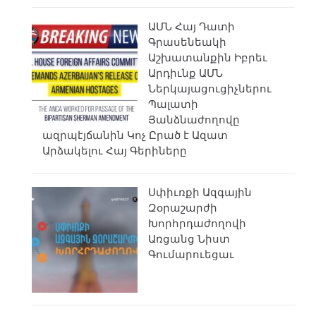
ԱՄՆ Հայ Դատի
Գրասենեակի
Աշխատանքին Իբրեւ
Արդիւնք ԱՄՆ
Ներկայացուցիչներու
Պալատի
Յանձնաժողովը
ազրպէյճանին Կոչ Ըրած է Ազատ
Արձակելու Հայ Գերիները
Սփիւռքի Ազգային
Զօրաշարժի
Խորհրդաժողովի
Առցանց Նիստ
Գումարուեցաւ