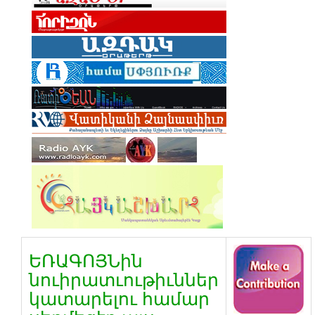
ԵՌԱԳՈՅՆին
նուիրատւութիւններ
կատարելու համար