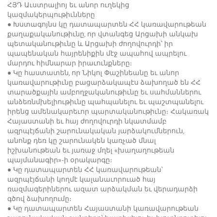
ՀՅԴ Աւստրալիոյ եւ անոր ուղեկից
կազմակերպութիւնները
● Խստագոյնս կը դատապարտեն ՀՀ կառավարութեան
քաղաքականութիւնը, որ վտանգեց Արցախի անկախ
պետականութիւնը և Արցախի ժողովուրդի՝ իր
պապենական հայրենիքին մէջ ապահով ապրելու
մարդու հիմնարար իրաւունքները։
● Կը հաստատեն, որ Նիկոլ Փաշինեանը եւ անոր
կառավարութիւնը բացարձակապէս ձախողած են ՀՀ
տարածքային ամբողջականութիւնը եւ սահմաններու
անձեռնմխելիութիւնը պահպանելու եւ պաշտպանելու
իրենց ամենակարեւոր պարտականութիւնը։ Հակառակ
Հայաստանի եւ հայ ժողովուրդի նկատմամբ
ազրպէյճանի շարունակական յարձակումներուն,
անոնք դեռ կը շարունակեն կառչած մնալ
իշխանութեան եւ յառաջ մղել «խաղաղութեան
պայմանագիր»-ի օրակարգը։
● Կը դատապարտեն ՀՀ կառավարութեան՝
ազրպէյճանի կողմէ կալանաւորուած հայ
ռազմագերիներու ազատ արձակման եւ վերադարձի
գծով ձախողումը։
● Կը դատապարտեն Հայաստանի կառավարութեան