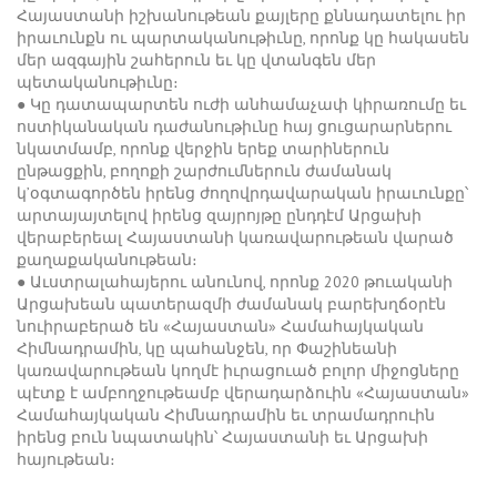
Հայաստանի իշխանութեան քայլերը քննադատելու իր
իրաւունքն ու պարտականութիւնը, որոնք կը հակասեն
մեր ազգային շահերուն եւ կը վտանգեն մեր
պետականութիւնը։
● Կը դատապարտեն ուժի անհամաչափ կիրառումը եւ
ոստիկանական դաժանութիւնը հայ ցուցարարներու
նկատմամբ, որոնք վերջին երեք տարիներուն
ընթացքին, բողոքի շարժումներուն ժամանակ
կ’օգտագործեն իրենց ժողովրդավարական ​​իրաւունքը՝
արտայայտելով իրենց զայրոյթը ընդդէմ Արցախի
վերաբերեալ Հայաստանի կառավարութեան վարած
քաղաքականութեան։
● Աւստրալահայերու անունով, որոնք 2020 թուականի
Արցախեան պատերազմի ժամանակ բարեխղճօրէն
նուիրաբերած են «Հայաստան» Համահայկական
Հիմնադրամին, կը պահանջեն, որ Փաշինեանի
կառավարութեան կողմէ իւրացուած բոլոր միջոցները
պէտք է ամբողջութեամբ վերադարձուին «Հայաստան»
Համահայկական Հիմնադրամին եւ տրամադրուին
իրենց բուն նպատակին՝ Հայաստանի եւ Արցախի
հայութեան։