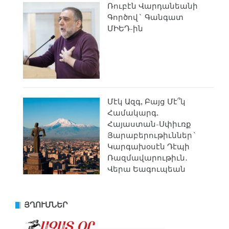
Ռուբէն Վարդանեանի
Գործով` Գանգատ
ՄԻԵԴ-ին
Մէկ Ազգ, Բայց Մէ՞կ
Համակարգ.
Հայաստան-Սփիւռք
Յարաբերութիւններ`
Կարգախօսէն Դէպի
Ռազմավարութիւն․
Վերա Եագուպեան
ՅՂՈՒՄՆԵՐ