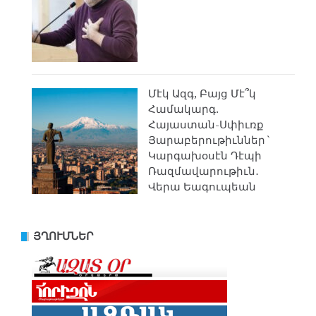
Մէկ Ազգ, Բայց Մէ՞կ
Համակարգ.
Հայաստան-Սփիւռք
Յարաբերութիւններ`
Կարգախօսէն Դէպի
Ռազմավարութիւն․
Վերա Եագուպեան
ՅՂՈՒՄՆԵՐ