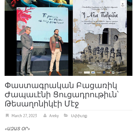
­Փաս­տագ­րա­կան Բա­ցա­ռիկ
Ժա­պա­ւէ­նի Ցու­ցադ­րու­թիւն՝
Թե­սա­ղո­նի­կէի Մէջ
March 27, 2023
Areky
Սփիւռք
«ԱԶԱՏ ՕՐ»