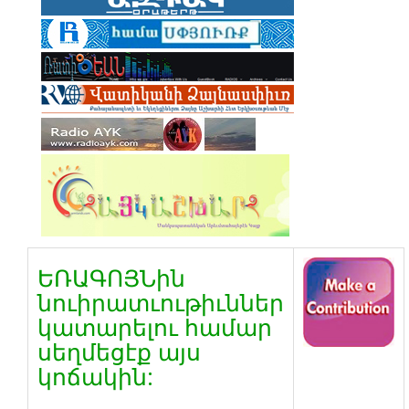
ԵՌԱԳՈՅՆին
նուիրատւութիւններ
կատարելու համար
սեղմեցէք այս
կոճակին: