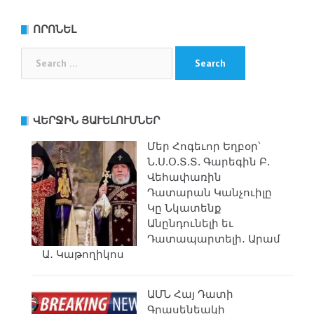
ՈՐՈՆԵԼ
Search
for:
ՎԵՐՋԻՆ ՅԱՒԵԼՈՒՄՆԵՐ
Մեր Հոգեւոր Եղբօր՝
Ն.Ս.Օ.Տ.Տ. Գարեգին Բ.
Վեհափառին
Դատարան Կանչուիլը
Կը Նկատենք
Անընդունելի եւ
Դատապարտելի․ Արամ
Ա․ Կաթողիկոս
ԱՄՆ Հայ Դատի
Գրասենեակի