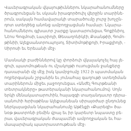
Վա­ւե­րագ­րա­կան վկա­յու­թիւն­նե­րու նկա­րա­հա­նում­նե­րը
ծրագ­րո­ւե­ցան եւ սկսան ի­րա­գոր­ծո­ւիլ վեր­ջին տա­րի­նե­
րուն, սա­կայն հա­մա­վա­րա­կի տա­րա­ծու­մը լուրջ խո­չըն­
դոտ ստեղ­ծեց ա­նոնց ամ­բող­ջաց­ման հա­մար։ Ն­կա­րա­
հա­նում­նե­րու գլխա­ւոր շար­քը կա­տա­րուե­ցաւ ­Գո­քի­նիոյ,
­Նէոս ­Գոզ­մո­սի, ­Լաւ­րիո­յի, ­Թե­սա­ղո­նի­կէի, Ք­սան­թիի, ­Գո­մո­
թի­նիի, Ա­լեք­սանտ­րու­պոլ­սոյ, ­Տի­տի­մո­թի­քո­յի, Ի­րաք­լիո­յի, ­
Սի­րո­սի եւ Ե­րե­ւա­նի մէջ։
­Մաս­նա­կի բա­ժին­նե­րով կը փոր­ձո­ւի վկա­յա­կո­չել հայ լե­
զո­ւի, պատ­մու­թեան ու մշա­կոյ­թի ու­սուց­ման ջան­քե­րը
դա­սա­րա­նի մը մէջ, իսկ կամր­ջու­մը 1922-ի պատ­մա­կան
ող­բեր­գա­կան շրջա­նին եւ յու­նա­հայ գա­ղու­թի ստեղծ­ման
տա­րի­նե­րուն մի­ջեւ յա­ջո­ղո­ւե­ցաւ «Ան­ժէլ ­Գուր­թեա­նի
տետ­րակ­նե­րը» թա­տե­րա­կանի նկա­րա­հա­նու­մով։ ­Սոյն
եր­կի մե­նա­կա­տա­րու­հին, հա­յազ­գի տա­ղան­դա­ւոր դե­րա­
սա­նու­հի Խ­րիս­թի­նա Ա­լեք­սա­նեան սի­րա­յօ­ժար ըն­դու­նեց
ներ­կա­յաց­ման նկա­րա­հա­նու­մը Ա­թէն­քի «­Քա­րե­զի» ծա­
նօթ թատ­րո­նի բե­մին վրայ եւ իր կա­րե­ւոր նպաս­տը բե­
րաւ վա­ւե­րագ­րա­կան ժա­պա­ւէ­նի ամ­բող­ջա­կան եւ հա­
մա­պար­փակ պատ­րաս­տու­թեան մէջ։