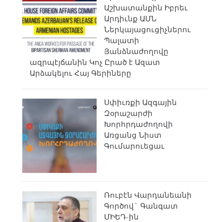
Աշխատանքին Իբրեւ
Արդիւնք ԱՄՆ
Ներկայացուցիչներու
Պալատի
Յանձնաժողովը
ազրպէյճանին Կոչ Ըրած է Ազատ
Արձակելու Հայ Գերիները
Սփիւռքի Ազգային
Զօրաշարժի
Խորհրդաժողովի
Առցանց Նիստ
Գումարուեցաւ
Ռուբէն Վարդանեանի
Գործով` Գանգատ
ՄԻԵԴ-ին