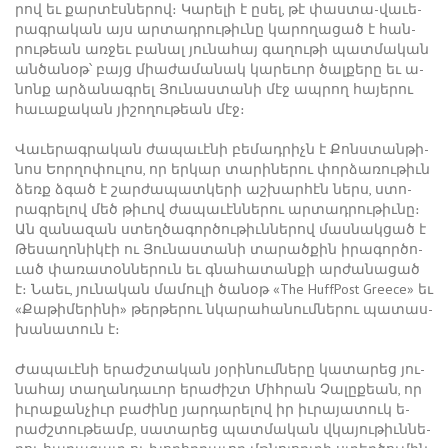
րով եւ քար­տէս­նե­րով։ ­Կա­րե­լի է ը­սել, թէ փաս­տա-վա­ւե­
րագ­րա­կան այս ար­տադրու­թիւ­նը կա­րո­ղա­ցած է հան­
րու­թեան առ­ջեւ բա­նալ յու­նա­հայ գա­ղու­թի պատ­մա­կան
ան­ծա­նօթ՝ բայց միա­ժա­մա­նակ կա­րե­ւոր ծալ­քե­րը եւ ա­
նոնք ար­ձա­նագ­րել ­Յու­նաս­տա­նի մէջ ապ­րող հա­յե­րու
հա­ւա­քա­կան յի­շո­ղու­թեան մէջ։
­Վա­ւե­րագ­րա­կան ժա­պա­ւէ­նի բե­մադ­րիչն է ­Քոնս­տան­թի­
նոս Եոր­ղո­փու­լոս, որ եր­կար տա­րի­նե­րու փոր­ձա­ռու­թիւն
ձեռք ձգած է շար­ժա­պատ­կե­րի աշ­խար­հէն ներս, ստո­
րագ­րե­լով մեծ թի­ւով ժա­պա­ւէն­նե­րու ար­տադ­րու­թիւ­նը։
Ան զա­նա­զան ստեղ­ծա­գոր­ծու­թիւն­նե­րով մաս­նակ­ցած է
­Թե­սա­ղո­նի­կէի ու ­Յու­նաս­տա­նի տա­րած­քին ի­րա­գոր­ծո­
ւած փա­ռա­տօն­նե­րուն եւ գնա­հա­տան­քի ար­ժա­նա­ցած
է։ ­Նաեւ, յու­նա­կան մա­մու­լի ծա­նօթ «The HuffPost Greece» եւ
«­Քա­թի­մե­րի­նի» թեր­թե­րու նկա­րա­հա­նում­նե­րու պա­տաս­
խա­նա­տուն է։
­Ժա­պա­ւէ­նի ե­րաժշ­տա­կան յօ­րի­նում­նե­րը կա­տա­րեց յու­
նա­հայ տա­ղան­դա­ւոր ե­րա­ժիշտ ­Միհ­րան ­Չա­լը­քեան, որ
իւ­րա­քան­չիւր բա­ժի­նը յար­դա­րե­լով իր իւ­րա­յա­տուկ ե­
րաժշ­տու­թեամբ, սա­տա­րեց պատ­մա­կան վկա­յու­թիւն­նե­