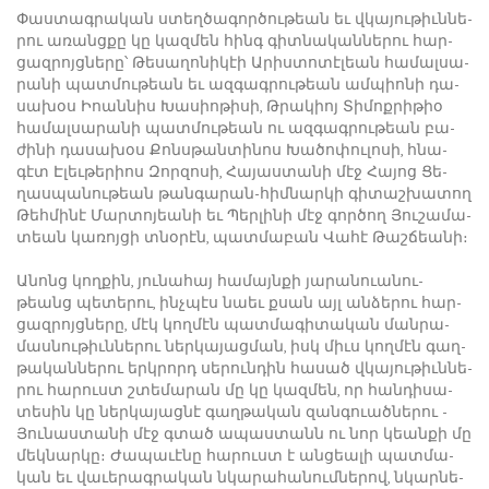
­Փաս­տագ­րա­կան ստեղ­ծա­գոր­ծու­թեան եւ վկա­յու­թիւն­նե­
րու ա­ռանց­քը կը կազ­մեն հինգ գիտ­նա­կան­նե­րու հար­
ցազ­րոյց­նե­րը՝ ­Թե­սա­ղո­նի­կէի Ա­րիս­տո­տէ­լեան հա­մալ­սա­
րա­նի պատ­մու­թեան եւ ազ­գագ­րու­թեան ամ­պիո­նի դա­
սա­խօս Իոան­նիս ­Խա­սիո­թի­սի, Թ­րա­կիոյ ­Տի­մոք­րի­թիօ
հա­մալ­սա­րա­նի պատ­մու­թեան ու ազ­գագ­րու­թեան բա­
ժի­նի դա­սա­խօս ­Քոնս­թան­տի­նոս ­Խա­ծո­փու­լո­սի, հնա­
գէտ Է­լեւ­թե­րիոս ­Զոր­զո­սի, ­Հա­յաս­տա­նի մէջ ­Հա­յոց Ցե­
ղաս­պա­նու­թեան թան­գա­րան-հիմնարկի գի­տաշ­խա­տող
­Թեհ­մի­նէ ­Մար­տո­յեա­նի եւ ­Պեր­լի­նի մէջ գոր­ծող ­Յու­շա­մա­
տեան կա­ռոյ­ցի տնօ­րէն, պատ­մա­բան ­Վա­հէ ­Թաշ­ճեա­նի։
Ա­նոնց կող­քին, յու­նա­հայ հա­մայն­քի յա­րա­նո­ւա­նու­
թեանց պե­տե­րու, ինչ­պէս նաեւ քսան այլ ան­ձե­րու հար­
ցազ­րոյց­նե­րը, մէկ կող­մէն պատ­մա­գի­տա­կան ման­րա­
մաս­նու­թիւն­նե­րու ներ­կա­յաց­ման, իսկ միւս կող­մէն գաղ­
թա­կան­նե­րու երկ­րորդ սե­րուն­դին հա­սած վկա­յու­թիւն­նե­
րու հա­րուստ շտե­մա­րան մը կը կազ­մեն, որ հան­դի­սա­
տե­սին կը ներ­կա­յաց­նէ գաղ­թա­կան զան­գո­ւած­նե­րու ­
Յու­նաս­տա­նի մէջ գտած ա­պաս­տանն ու նոր կեան­քի մը
մեկ­նար­կը։ ­Ժա­պա­ւէ­նը հա­րուստ է ան­ցեա­լի պատ­մա­
կան եւ վա­ւե­րագ­րա­կան նկա­րա­հա­նում­նե­րով, նկար­նե­