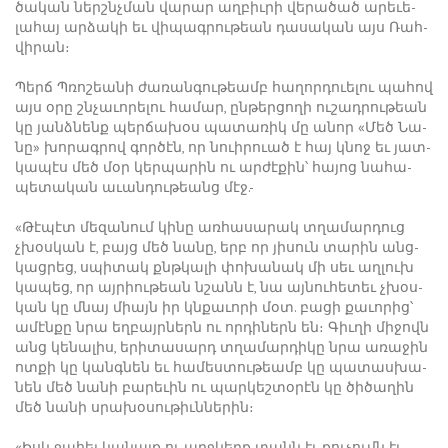
ծա­կան ներշնչ­ման վա­րար աղ­բիւ­րի վե­րա­ծած ա­րե­ւե­
լա­հայ ար­ձա­կի եւ վի­պագ­րու­թեան դա­սա­կան այս ­Ռահ­
վի­րան։
Պերճ Պ­ռո­շեա­նի ժա­ռան­գու­թեամբ հա­ղոր­դո­ւե­լու պա­հով
այս օ­րը շնչա­ւո­րե­լու հա­մար, ըն­թեր­ցո­ղի ու­շադ­րու­թեան
կը յանձ­նենք պեր­ճա­խօս պա­տա­ռիկ մը ա­նոր «­Մեծ ­Նա­
նը» խո­րագ­րով գոր­ծէն, որ նո­ւի­րո­ւած է հայ կնոջ եւ յատ­
կա­պէս մեծ մօր կեր­պա­րին ու ար­ժէ­քին՝ հա­յոց նա­հա­
պե­տա­կան ա­ւան­դու­թեանց մէջ.-
«­Թէ­պէտ մե­զա­նում կի­նը առ­հա­սա­րակ տղա­մար­դուց
չխօս­կան է, բայց մեծ նա­նը, երբ որ յի­սուն տա­րին անց­
կաց­րեց, սպի­տակ քնթկա­լի փո­խա­նակ մի սեւ աղ­լուխ
կա­պեց, որ այ­րիու­թեան նշանն է, նա այ­նու­հե­տեւ չխօս­
կան կը մնայ միայն իր կնքա­ւո­րի մօտ. բա­ցի քա­ւո­րից՝
ա­մէն­քը նրա եղ­բայր­ներն ու որ­դի­ներն են։ ­Գիւ­ղի մի­ջովն
անց կե­նա­լիս, ե­րի­տա­սարդ տղա­մար­դի­կը նրա ա­ռա­ջին
ոտ­քի կը կանգ­նեն եւ հա­մես­տու­թեամբ կը պա­տաս­խա­
նեն մեծ նա­նի բա­րե­ւին ու պար­կեշ­տօ­րէն կը ծի­ծա­ղին
մեծ նա­նի սրա­խօ­սու­թիւն­նե­րին։
«Իսկ ջա­հել կա­նայք ու աղջ­կերք տանն էլ, քու­չումն էլ