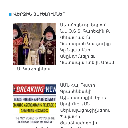
ՎԵՐՋԻՆ ՅԱՒԵԼՈՒՄՆԵՐ
Մեր Հոգեւոր Եղբօր՝
Ն.Ս.Օ.Տ.Տ. Գարեգին Բ.
Վեհափառին
Դատարան Կանչուիլը
Կը Նկատենք
Անընդունելի եւ
Դատապարտելի․ Արամ
Ա․ Կաթողիկոս
ԱՄՆ Հայ Դատի
Գրասենեակի
Աշխատանքին Իբրեւ
Արդիւնք ԱՄՆ
Ներկայացուցիչներու
Պալատի
Յանձնաժողովը