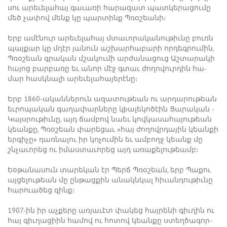
սու ա­րե­ւե­լա­հայ գա­ւա­ռի հա­րա­զատ պատ­կե­րա­ցու­մը
մեծ չա­փով մենք կը պար­տինք Պ­ռօ­շեա­նի։
Երբ ա­մէ­նուր ա­րե­ւե­լա­հայ մտա­ւո­րա­կա­նու­թիւ­նը բուռն
պայ­քար կը մղէր յա­նուն աշ­խար­հա­բա­րի որ­դեգ­րու­մին,
Պ­ռօ­շեան գրա­կան մշա­կու­մի ար­ժա­նա­ցուց Աշ­տա­րա­կի
հա­յոց բար­բա­ռը եւ ա­նոր մէջ գտաւ ժո­ղո­վուր­դին հա­
մար հասկ­նա­լի ա­րե­ւե­լա­հա­յե­րէ­նը։
Երբ 1860-ա­կան­նե­րուն ա­զա­տու­թեան ու ար­դա­րու­թեան
եւ­րո­պա­կան գա­ղա­փար­նե­րը կ­þա­լե­կո­ծէին ­Ցա­րա­կան ­
Կայս­րու­թիւ­նը, այդ ճամ­բով նաեւ կով­կա­սա­հա­յու­թեան
կեան­քը, Պ­ռօ­շեան փա­րե­ցաւ «հայ ժո­ղովր­դա­յին կեան­քի
եր­գի­չը» դառ­նա­լու իր կո­չու­մին եւ ամ­բողջ կեանք մը
շնչա­ւո­րեց ու ի­մաս­տա­ւո­րեց այդ ա­ռա­քե­լու­թեամբ։
Եօ­թա­նա­սուն տա­րե­կան էր ­Պերճ Պ­ռօ­շեան, երբ ­Պա­քու
այ­ցե­լու­թեան մը ըն­թաց­քին ա­նակն­կալ հի­ւան­դու­թիւ­նը
հա­րո­ւա­ծեց զինք։
1907-ին իր աչ­քե­րը առ­յա­ւէտ փա­կեց հայ­րե­նի գիւ­ղին ու
հայ գիւ­ղա­ցիին հա­մով ու հո­տով կեան­քը ստեղ­ծա­գոր­