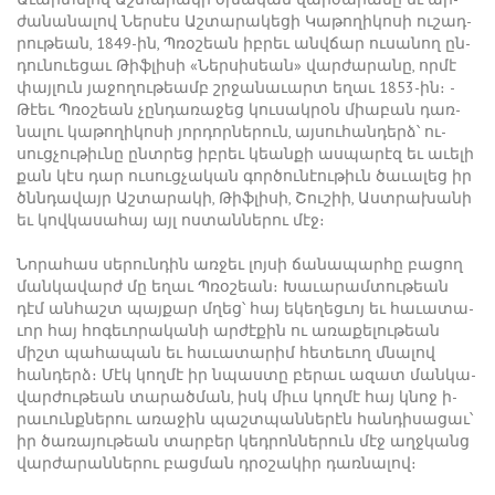
ժա­նա­նա­լով ­Ներ­սէս Աշ­տա­րա­կե­ցի Կա­թո­ղի­կո­սի ու­շադ­
րու­թեան, 1849-ին, Պ­ռօ­շեան իբ­րեւ անվ­ճար ու­սա­նող ըն­
դու­նո­ւե­ցաւ Թիֆ­լի­սի «­Ներ­սի­սեան» վար­ժա­րա­նը, որ­մէ
փայ­լուն յա­ջո­ղու­թեամբ շրջա­նա­ւարտ ե­ղաւ 1853-ին։ ­
Թէեւ Պ­ռօ­շեան չըն­դա­ռա­ջեց կու­սակ­րօն միա­բան դառ­
նա­լու կա­թո­ղի­կո­սի յոր­դոր­նե­րուն, այ­սու­հան­դերձ՝ ու­
սուց­չու­թիւ­նը ընտ­րեց իբ­րեւ կեան­քի աս­պա­րէզ եւ ա­ւե­լի
քան կէս դար ու­սուց­չա­կան գոր­ծու­նէու­թիւն ծա­ւա­լեց իր
ծննդա­վայր Աշ­տա­րա­կի, ­Թիֆ­լի­սի, ­Շու­շիի, Աստ­րա­խա­նի
եւ կով­կա­սա­հայ այլ ոս­տան­նե­րու մէջ։
Նո­րա­հաս սե­րուն­դին առ­ջեւ լոյ­սի ճա­նա­պար­հը բա­ցող
ման­կա­վարժ մը ե­ղաւ Պ­ռօ­շեան։ Խա­ւա­րամ­տու­թեան
դէմ ան­հաշտ պայ­քար մղեց՝ հայ ե­կե­ղեց­ւոյ եւ հա­ւա­տա­
ւոր հայ հո­գե­ւո­րա­կա­նի ար­ժէ­քին ու ա­ռա­քե­լու­թեան
միշտ պա­հա­պան եւ հա­ւա­տա­րիմ հե­տե­ւող մնա­լով
հան­դերձ։ ­Մէկ կող­մէ իր նպաս­տը բե­րաւ ա­զատ ման­կա­
վար­ժու­թեան տա­րած­ման, իսկ միւս կող­մէ հայ կնոջ ի­
րա­ւունք­նե­րու ա­ռա­ջին պաշտ­պան­նե­րէն հան­դի­սա­ցաւ՝
իր ծա­ռա­յու­թեան տար­բեր կեդ­րոն­նե­րուն մէջ աղջ­կանց
վար­ժա­րան­նե­րու բաց­ման դրօ­շա­կիր դառ­նա­լով։