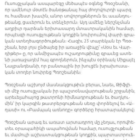
Ու­սուց­չա­կան աս­պա­րէ­զը մե­ծա­պէս օգ­նեց Պ­ռօ­շեա­նի,
որ ա­մէ­նուր մօ­տէն ծա­նօ­թա­նայ հայ ժո­ղո­վուր­դի պարզ
ու հա­մեստ խա­ւին, ա­նոր սո­վո­րոյթ­նե­րուն եւ ա­ւան­դու­
թեանց, ցա­ւե­րուն եւ տեն­չե­րուն։ Այդ ա­մէ­նը ներշնչ­ման
աղ­բիւր դար­ձան ե­րի­տա­սարդ մտա­ւո­րա­կա­նին հա­մար,
որ­պէս­զի ու­սուց­չու­թեան կող­քին նո­ւի­րու­մով փա­րի գրա­
կան ստեղ­ծա­գոր­ծու­թեան։ ­Հա­զիւ 23 տա­րե­կան էր Պ­ռօ­
շեան, երբ լոյս ըն­ծա­յեց իր ա­ռա­ջին վէ­պը՝ «­Սօս եւ ­Վար­
դի­թեր»-ը, որ ան­մի­ջա­պէս ու­շադ­րու­թիւ­նը գրա­ւեց ա­տե­
նի յա­ռա­ջա­դէմ հայ գրող­նե­րուն, ինչ­պէս օ­րի­նակ Մի­քա­յէլ
­Նալ­բան­դեա­նի, որ բան­տա­յին իր խու­ցէն խրա­խու­սա­
կան տո­ղեր նուի­րեց Պ­ռո­շեա­նին։
Պ­ռօ­շեան աշ­խոյժ մաս­նակ­ցու­թիւն բե­րաւ, նաեւ, ­Թիֆ­լի­
սի մէջ ու­սուց­չա­կան իր պաշ­տօ­նա­վա­րու­թեան շրջա­նին,
ա­րե­ւե­լա­հա­յոց թատ­րո­նի հիմ­նադ­րու­թեան եւ ծաղ­կու­
մին՝ իր կար­գին թատ­րեր­գու­թեան սե­ռը փոր­ձե­լով եւ «Ա­
ղա­սի» ու «­Բամ­պակ առ­նո­ղը» գոր­ծե­րը հրա­տա­րա­կե­լով։
Պ­ռօ­շեան ա­րագ եւ ա­ռատ ար­տադ­րող մը չե­ղաւ, ո­րով­հե­
տեւ օ­րա­պա­հի­կի ա­պա­հով­ման հա­մար, ու­սուց­չու­թեան
եւ մա­մու­լի աշ­խա­տակ­ցու­թեան կող­քին, պար­տա­ւո­րո­ւե­