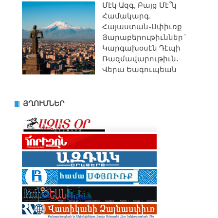
Մէկ Ազգ, Բայց Մէ՞կ
Համակարգ.
Հայաստան-Սփիւռք
Յարաբերութիւններ`
Կարգախօսէն Դէպի
Ռազմավարութիւն․
Վերա Եագուպեան
ՅՂՈՒՄՆԵՐ