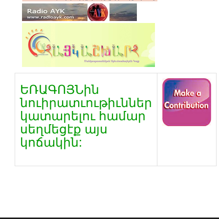
ԵՌԱԳՈՅՆին
նուիրատւութիւններ
կատարելու համար
սեղմեցէք այս
կոճակին: