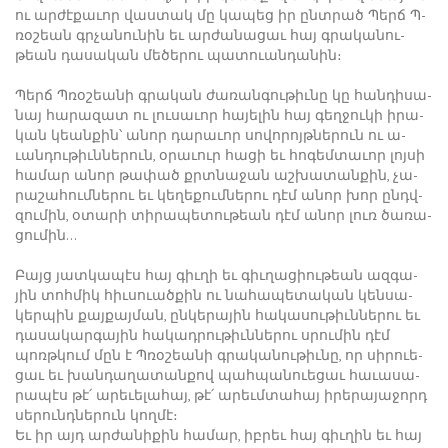
ու ար­ժէ­քա­ւոր վաս­տակ մը կա­պեց իր ընտ­րած ­Պերճ Պ­
ռօ­շեան գրչա­նու­նին եւ ար­ժա­նա­ցաւ հայ գրա­կա­նու­
թեան դա­սա­կան մե­ծե­րու պա­տո­ւան­դա­նին։
Պերճ Պ­ռօ­շեա­նի գրա­կան ժա­ռան­գու­թիւ­նը կը հան­դի­սա­
նայ հա­րա­զատ ու լու­սա­ւոր հա­յե­լին հայ գեղ­ջու­կի ի­րա­
կան կեան­քին՝ ա­նոր դա­րա­ւոր սո­վո­րոյթ­նե­րուն ու ա­
ւան­դու­թիւն­նե­րուն, օ­րա­ւուր հա­ցի եւ հո­գեմ­տա­ւոր լոյ­սի
հա­մար ա­նոր թա­փած քրտնա­ջան աշ­խա­տան­քին, չա­
րա­շա­հում­նե­րու եւ կե­ղե­քում­նե­րու դէմ ա­նոր խոր ընդվ­
զու­մին, օ­տա­րի տի­րա­պե­տու­թեան դէմ ա­նոր լուռ ծա­ռա­
ցու­մին…
Բայց յատ­կա­պէս հայ գիւ­ղի եւ գիւ­ղա­ցիու­թեան ազ­գա­
յին տոհ­միկ հիւ­սո­ւած­քին ու նա­հա­պե­տա­կան կեն­սա­
կեր­պին քայ­քայ­ման, ըն­կե­րա­յին հա­կա­սու­թիւն­նե­րու եւ
դա­սա­կար­գա­յին հա­կադ­րու­թիւն­նե­րու սրու­մին դէմ
պոռթ­կում մըն է Պ­ռօ­շեա­նի գրա­կա­նու­թիւ­նը, որ սի­րո­ւե­
ցաւ եւ խան­դա­ղա­տան­քով պահ­պա­նո­ւե­ցաւ հա­ւա­սա­
րա­պէս թէ՛ ա­րե­ւե­լա­հայ, թէ՛ ա­րեւմ­տա­հայ ի­րե­րա­յա­ջորդ
սե­րունդ­նե­րուն կող­մէ։
Եւ իր այդ ար­ժա­նի­քին հա­մար, իբ­րեւ հայ գիւ­ղին եւ հայ