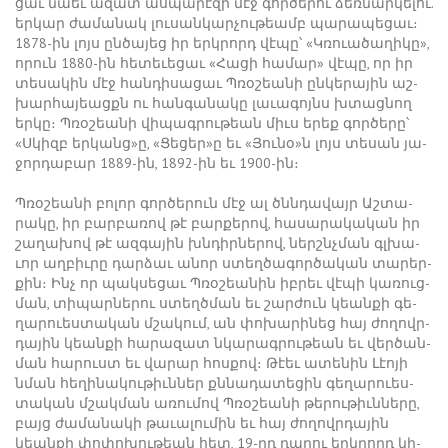
ցաւ նաեւ ա­զատ աս­պա­րէ­զի մէջ գոր­ծե­րու ձեռ­նար­կե­լու.
եր­կար ժա­մա­նակ լու­սան­կար­չու­թեամբ պա­րա­պե­ցաւ։
1878-ին լոյս ըն­ծա­յեց իր երկ­րորդ վէ­պը՝ «Կ­ռո­ւա­ծա­ղի­կը»,
ո­րուն 1880-ին հե­տե­ւե­ցաւ «­Հա­ցի հա­մար» վէ­պը, որ իր
տե­սա­կին մէջ հան­դի­սա­ցաւ Պ­ռօ­շեա­նի ըն­կե­րա­յին աշ­
խար­հա­յեացքն ու հան­գա­նա­կը լա­ւա­գոյնս խտաց­նող
եր­կը։ Պ­ռօ­շեա­նի վի­պագ­րու­թեան միւս ե­րեք գոր­ծե­րը՝
«Ս­կիզբ եր­կանց»ը, «­Ցե­ցեր»ը եւ «­Յու­նօ»ն ­լոյս տե­սան յա­
ջոր­դա­բար 1889-ին, 1892-ին եւ 1900-ին։
Պ­ռօ­շեա­նի բո­լոր գոր­ծե­րուն մէջ ալ ծննդա­վայր Աշ­տա­
րա­կը, իր բար­բա­ռով թէ բար­քե­րով, հա­սա­րա­կա­կան իր
շա­ղա­խով թէ ազ­գա­յին խնդիր­նե­րով, ներշնչ­ման գլխա­
ւոր աղ­բիւ­րը դար­ձաւ ա­նոր ստեղ­ծա­գոր­ծա­կան տա­րեր­
քին։ Ինչ որ պակ­սե­ցաւ Պ­ռօ­շեա­նին իբ­րեւ վէ­պի կա­ռուց­
ման, տի­պար­նե­րու ստեղծ­ման եւ շար­ժուն կեան­քի գե­
ղա­րո­ւես­տա­կան մշա­կում, ան փո­խա­րի­նեց հայ ժո­ղովր­
դա­յին կեան­քի հա­րա­զատ նկա­րագ­րու­թեան եւ վեր­ծան­
ման հա­րուստ եւ վա­րար հոս­քով։ ­Թէեւ ա­տե­նին ­Լէո­յի
նման հե­ղի­նա­կու­թիւն­ներ քննա­դա­տե­ցին գե­ղա­րո­ւես­
տա­կան մշակ­ման ա­ռու­մով Պ­ռօ­շեա­նի թե­րու­թիւն­նե­րը,
բայց ժա­մա­նա­կի թա­ւա­լու­մին եւ հայ ժո­ղովր­դա­յին
կեան­քի փո­փո­խու­թեան հետ, 19-րդ ­դա­րու երկ­րորդ կի­