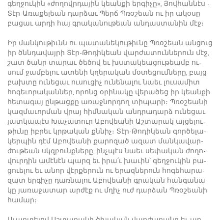
գեղ­ջու­կին «ժո­ղովր­դա­յին կեան­քի եր­գի­չը», ­Յով­հան­նէս ­
Տէր-Ա­ռա­քե­լեան դար­ձաւ ­Պերճ Պ­ռօ­շեան ու իր ա­կօ­սը
բա­ցաւ ար­դի հայ գրա­կա­նու­թեան ան­դաս­տա­նին մէջ։
Իր ման­կու­թիւնն ու պա­տա­նե­կու­թիւ­նը Պ­ռօ­շեան ան­ցուց
իր ծննդա­վայ­րի ­Տէր-­Թո­դի­կեան վար­ժա­տուն­նե­րուն մէջ,
շատ ծանր տա­րաւ ծե­ծով եւ խստա­կեա­ցու­թեամբ ու­
սում ջամ­բե­լու ա­տե­նի կղե­րա­կան մօ­տե­ցում­նե­րը, բայց
բախ­տը ու­նե­ցաւ ու­սու­ցիչ ու­նե­նա­լու նաեւ լու­սա­միտ
հո­գե­ւո­րա­կան­ներ, ո­րոնց օ­րի­նա­կը վե­րա­ծեց իր կեան­քի
հե­տա­գայ ըն­թաց­քը ա­ռաջ­նոր­դող տի­պա­րի։ Պ­ռօ­շեա­նի
կազ­մա­ւոր­ման վրայ հիմ­նա­կան անդ­րա­դարձ ու­նե­ցաւ
յատ­կա­պէս Խա­չա­տուր Ա­բո­վեա­նի Աշ­տա­րակ այ­ցե­լու­
թիւ­նը իբ­րեւ կրթա­կան քննիչ։ ­Տէր-­Թո­դի­կեան գոր­ծե­լա­
կեր­պին դէմ Ա­բո­վեա­նի քա­րո­զած ա­զատ ման­կա­վար­
ժու­թեան սկզբունք­նե­րը, ինչ­պէս նաեւ սե­փա­կան ժո­ղո­
վուր­դին ա­մէ­նէն պարզ եւ ի­րա՛ւ խա­ւին՝ գեղ­ջու­կին բա­
ցո­ւե­լու եւ ա­նոր վէր­քե­րուն ու ե­րազ­նե­րուն հո­գե­հա­րա­
զատ եր­գի­չը դառ­նա­լու Ա­բո­վեա­նի գրա­կան հան­գա­նա­
կը յա­ռա­ջա­տար ար­ժէք ու մղիչ ուժ դար­ձան Պ­ռօ­շեա­նի
հա­մար։
Ա­ւար­տե­լով Աշ­տա­րա­կի ծխա­կան վար­ժա­րա­նը եւ ար­