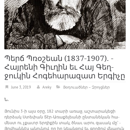
Պերճ Պռօշեան (1837-1907). ­
Հայ­րե­նի Գիւ­ղին եւ Հայ Գեղ­
ջու­կին Հո­գե­հա­րա­զատ Եր­գի­չը
June 3, 2019
Areky
Յօդուածներ – Զրոյցներ
Ն․
Յու­նիս 3-ի այս օ­րը, 182 տա­րի ա­ռաջ, աշ­տա­րա­կե­ցի
դեր­ձակ Ս­տե­փան ­Տէր-Ա­ռա­քե­լեա­նի ըն­տա­նե­կան հա­
մեստ ու չքա­ւոր եր­դի­քին տակ, ծնաւ ա­րու զա­ւակ մը՝ ­
Յով­հան­նէս ա­նու­նով, որ իր կեան­քով եւ գոր­ծով մնա­յուն