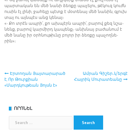
պար­տա­կան են մեծ նա­նի ձեռ­քը պա­չե­լու, թէ­կուզ կուժն
ու­սին էլ լի­նի, ջա­հե­լը պէտք է մօ­տե­նայ մեծ նա­նին, գլուխ
տայ ու այն­պէս անց կե­նայ։
«- ­Քո տրէն ապ­րի՛, քո ախ­պէրն ապ­րի՛, բա­րով քեզ նշա­
նենք, բա­րով կար­միրդ կա­պենք,- անխ­նայ բա­ժա­նում է
մեծ նա­նը իր օրհ­նու­թիւ­նը բո­լոր իր ձեռ­քը պա­չող­նե­
րին»։
Էրտողան Յայտարարած
Ամրան Գիշեր․կ՛երգէ
Post
է, Որ Թուրքիան
Հայրիկ Մուրատեանը
«Մարդկութեան Յոյսն է»
navigation
ՈՐՈՆԵԼ
Search
for: