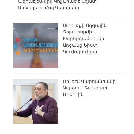
ազրպէյճանին Կոչ Ըրած է Ազատ
Արձակելու Հայ Գերիները
Սփիւռքի Ազգային
Զօրաշարժի
Խորհրդաժողովի
Առցանց Նիստ
Գումարուեցաւ
Ռուբէն Վարդանեանի
Գործով` Գանգատ
ՄԻԵԴ-ին