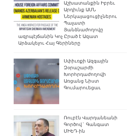
Աշխատանքին Իբրեւ
Արդիւնք ԱՄՆ
Ներկայացուցիչներու
Պալատի
Յանձնաժողովը
ազրպէյճանին Կոչ Ըրած է Ազատ
Արձակելու Հայ Գերիները
Սփիւռքի Ազգային
Զօրաշարժի
Խորհրդաժողովի
Առցանց Նիստ
Գումարուեցաւ
Ռուբէն Վարդանեանի
Գործով` Գանգատ
ՄԻԵԴ-ին