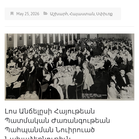
May 25, 2026
Աշխարհ
,
Հայաստան
,
Սփիւռք
Լոս Անճելըսի Հայութեան
Պատմական Ժառանգութեան
Պահպանման Նուիրուած