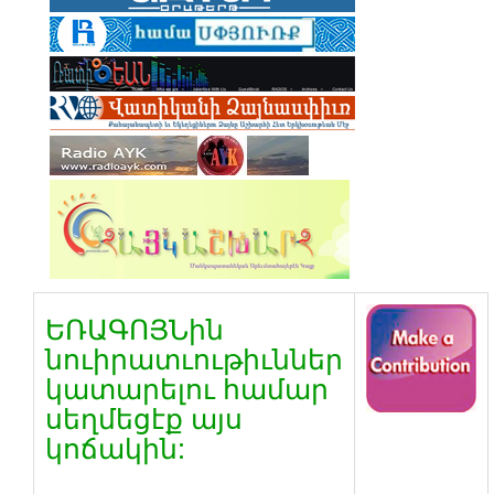
ԵՌԱԳՈՅՆին
նուիրատւութիւններ
կատարելու համար
սեղմեցէք այս
կոճակին: