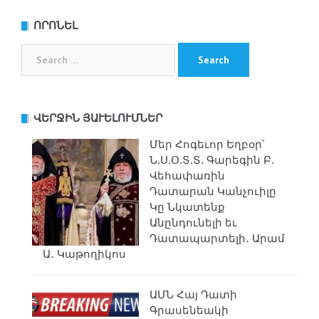
navigation
ՈՐՈՆԵԼ
Search
for:
ՎԵՐՋԻՆ ՅԱՒԵԼՈՒՄՆԵՐ
Մեր Հոգեւոր Եղբօր՝
Ն.Ս.Օ.Տ.Տ. Գարեգին Բ.
Վեհափառին
Դատարան Կանչուիլը
Կը Նկատենք
Անընդունելի եւ
Դատապարտելի․ Արամ
Ա․ Կաթողիկոս
ԱՄՆ Հայ Դատի
Գրասենեակի