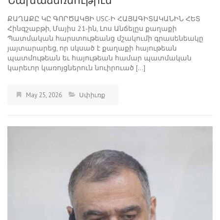
Նախաձեռնութիւն
ՔԱՂԱՔԸ ԿԸ ԳՈՐԾԱԿՑԻ USC-Ի ՀԱՅԱԳԻՏԱԿԱՆԻՆ ՀԵՏ
Հինգշաբթի, Մայիս 21-ին, Լոս Անճելըս քաղաքի
Պատմական հարստութեանց մշակումի գրասենեակը
յայտարարեց, որ սկսած է քաղաքի հայութեան
պատմութեան եւ հայութեան համար պատմական
կարեւոր կառոյցներուն նուիրուած […]
May 25, 2026
Սփիւռք