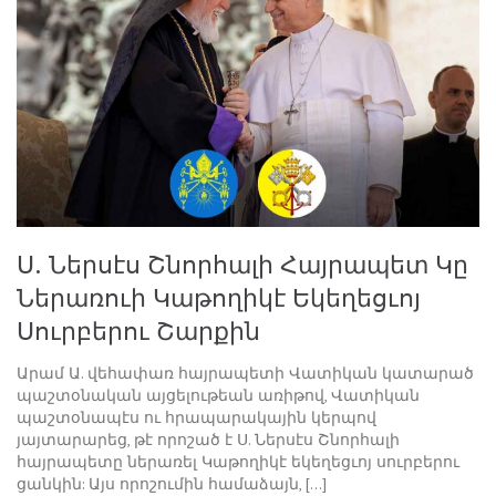
Ս. Ներսէս Շնորհալի Հայրապետ Կը
Ներառուի Կաթողիկէ Եկեղեցւոյ
Սուրբերու Շարքին
Արամ Ա. վեհափառ հայրապետի Վատիկան կատարած
պաշտօնական այցելութեան առիթով, Վատիկան
պաշտօնապէս ու հրապարակային կերպով
յայտարարեց, թէ որոշած է Ս. Ներսէս Շնորհալի
հայրապետը ներառել Կաթողիկէ եկեղեցւոյ սուրբերու
ցանկին: Այս որոշումին համաձայն, […]