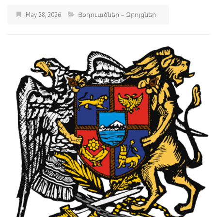
May 28, 2026
Յօդուածներ – Զրոյցներ