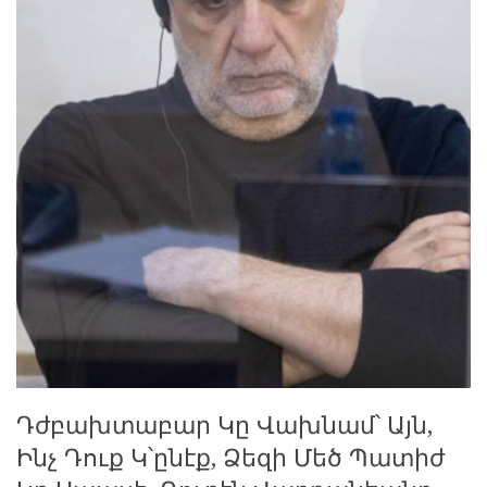
Դժբախտաբար Կը Վախնամ՝ Այն,
Ինչ Դուք Կ՝ընէք, Ձեզի Մեծ Պատիժ