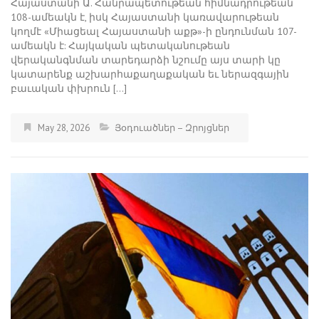
Հայաստանի Ա. Հանրապետութեան հիմնադրութեան
108-ամեակն է, իսկ Հայաստանի կառավարութեան
կողմէ «Միացեալ Հայաստանի աքթ»-ի ընդունման 107-
ամեակն է: Հայկական պետականութեան
վերականգնման տարեդարձի նշումը այս տարի կը
կատարենք աշխարհաքաղաքական եւ ներազգային
բաւական փխրուն […]
May 28, 2026
Յօդուածներ – Զրոյցներ