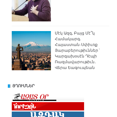
Մէկ Ազգ, Բայց Մէ՞կ
Համակարգ.
Հայաստան-Սփիւռք
Յարաբերութիւններ`
Կարգախօսէն Դէպի
Ռազմավարութիւն․
Վերա Եագուպեան
ՅՂՈՒՄՆԵՐ