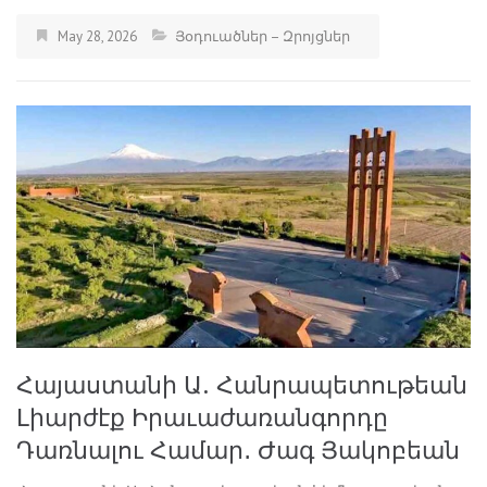
May 28, 2026
Յօդուածներ – Զրոյցներ
Հայաստանի Ա. Հանրապետութեան
Լիարժէք Իրաւաժառանգորդը
Դառնալու Համար․ Ժագ Յակոբեան