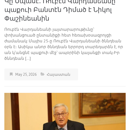
Կը Սպասէ․ Ռուբէն Վարդանեանը
պաքուի Բանտէն Դիմած է Նիկոլ
Փաշինեանին
Ռուբէն Վարդանեանի յայտարարութիւնը՝
փոխանցուած ընտանիքի հետ հեռախօսազրոյցի
ժամանակ: Մայիս 25-ը Ռուբէն Վարդանեանի ծննդեան
օրն է։ Ասիկա անոր ծննդեան երրորդ տարեդարձն է, որ
ան կ՝անցնէ պաքուի մէջ՝ ապօրինի կալանքի տակ։Իր
ծննդեան […]
May 25, 2026
Հայաստան