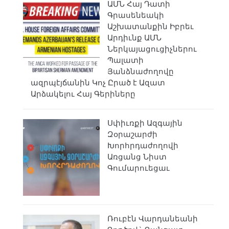
ԱՄՆ Հայ Դատի
Գրասենեակի
Աշխատանքին Իբրեւ
Արդիւնք ԱՄՆ
Ներկայացուցիչներու
Պալատի
Յանձնաժողովը
ազրպէյճանին Կոչ Ըրած է Ազատ
Արձակելու Հայ Գերիները
Սփիւռքի Ազգային
Զօրաշարժի
Խորհրդաժողովի
Առցանց Նիստ
Գումարուեցաւ
Ռուբէն Վարդանեանի