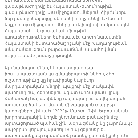
Եւրոպական քաղաքական համայնքի 8-րդ
գագաթնաժողովը եւ Հայաստան-Եւրոմիութիւն
գագաթնաժողովը: Այս միջոցառումներուն ծիրէն ներս
ձեր յառաջիկայ այցը մեր երկիր ողջունելի է: Վստահ
ենք, որ այս միջոցառումները աւելի պիտի ամրապնդեն
Հայաստան – Եւրոպական միութիւն
յարաբերութիւնները եւ իսկապէս պիտի նպաստեն
Հայաստանի եւ տարածաշրջանի մէջ խաղաղութեան,
անվտանգութեան, բարգաւաճման ապահովման
ուղղութեամբ յառաջընթացին:
Այս նամակով մենք, ներքոստորագրեալ
իրաւապաշտպան կազմակերպութիւններս, ձեր
ուշադրութիւնը կը հրաւիրենք կարեւոր
մարդասիրական խնդրի՝ պաքուի մէջ տակաւին
պահուող հայ գերիներու ազատ արձակման վրայ:
Հակառակ հայ գերիները անյապաղ ու անվերապահ
ազատ արձակելու մասին միջազգային տարբեր
կառոյցներու, ինչպէս՝ 2025թ. Մարտ 12-ին Եւրոպական
խորհրդարանին կողմէ ընդունուած բանաձին մէջ
արտացոլուած պահանջին, ազրպէյճանը կը շարունակէ
ապօրինի կերպով պահել 19 հայ գերիներ եւ
տառապանքներ պատճառել անոնց ընտանիքներուն: