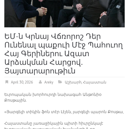
ԵՄ-ն Կրնայ Վճռորոշ Դեր
Ունենալ պաքուի Մէջ Պահուող
Հայ Գերիներու Ազատ
Արձակման Հարցով․
Յայտարարութիւն
April 30, 2026
Areky
Աշխարհ
,
Հայաստան
Եւրոպական խորհուրդի նախագահ Անթոնիօ
Քոսթային.
«Յարգելի տիկին ֆոն տէր Լէյեն, յարգելի պարոն Քոսթա,
Հայաստանը յառաջիկային պիտի հիւրընկալէ