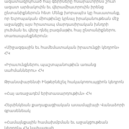
ազատազրկուած հայ գերիները հնարաւորինս շուտ
ազատ արձակուին եւ վերամիաւորուին իրենց
ընտանիքներուն հետ: Մենք խորապէս կը հաւատանք,
որ Եւրոպական միութիւնը կրնայ իրականութեան մէջ
աջակցիլ այս հրատապ մարդասիրական խնդրի
լուծման եւ վերջ դնել բազմաթիւ հայ ընտանիքներու
տառապանքներուն։
«Միջազգային եւ համեմատական իրաւունքի կեդրոն»
ՀԿ
«Իրաւունքներու պաշտպանութիւն առանց
սահմաններու» ՀԿ
Թրանսփարենսի Ինթերնեշնլ հակակոռուպցիոն կեդրոն
«Հայ առաջադէմ երիտասարդութիւն» ՀԿ
Հելսինկեան քաղաքացիական ասամպլէայի Վանաձորի
գրասենեակ
«Համայնքային համախմբման եւ աջակցութեան
կեդրոն» ՀԿ նախագահ