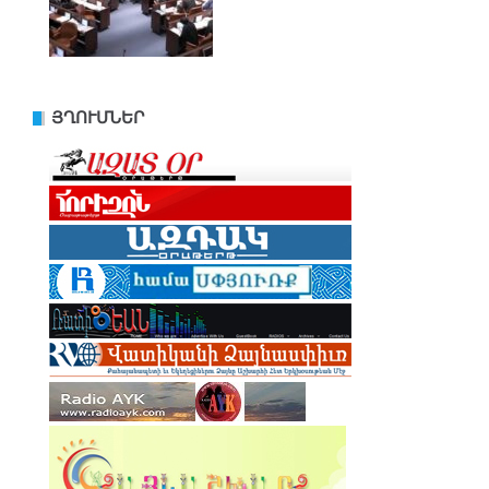
ՅՂՈՒՄՆԵՐ