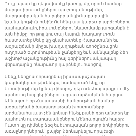
Դուք այսօր կը ղեկավարէք կառոյց մը, որուն համար
մարդու իրաւունքներու պաշտպանութիւնը,
մարդասիրական հարցերը անկիւնաքարային
նշանակութիւն ունին: Ու հենց այս կարեւոր արժէքներու
պահպանումը, իրաւունքներու նկատմամբ յարգանքն է
այն հիմքը, որ թոյլ կու տայ կայուն խաղաղութիւն
հաստատել: Մենք կը գնահատենք Հայաստանի եւ
ազրպէյճանի միջեւ խաղաղութեան գործընթացին
ուղղուած Եւրոմիութեան ջանքերը եւ կ՝ակնկալենք ձեր
աշխոյժ աջակցութիւնը հայ գերիներու անյապաղ
վերադարձը հնարաւոր դարձնելու հարցով:
Մենք, ներքոստորագրեալ իրաւապաշտպան
կազմակերպութիւններս, համոզուած ենք, որ
Եւրոմիութիւնը կրնայ վճռորոշ դեր ունենալ պաքուի մէջ
պահուող հայ գերիներու ազատ արձակման հարցով:
Ակնյայտ է, որ Հայաստանի հանրութեան համար
ազրպէյճանի խաղաղութեան խոստումները
արժանահաւատ չեն կրնար հնչել, քանի դեռ այնտեղ կը
պահուին ու տառապանքներու կ՝ենթարկուին հայեր:
Ուստի կը դիմենք ձեզ եւ եւրոպական բոլոր երկիրներու
առաջնորդներուն՝ քայլեր ձեռնարկելու, որպէսզի