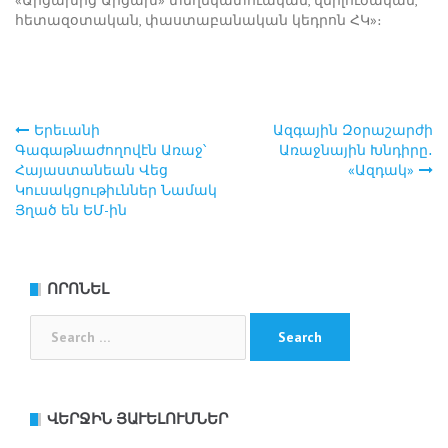
«Արցախից Արցախ» տեղեկատուական, վերլուծական,
հետազօտական, փաստաբանական կեդրոն ՀԿ»։
Երեւանի
Ազգային Զօրաշարժի
Post
Գագաթնաժողովէն Առաջ՝
Առաջնային Խնդիրը․
Հայաստանեան Վեց
«Ազդակ»
navigation
Կուսակցութիւններ Նամակ
Յղած են ԵՄ-ին
ՈՐՈՆԵԼ
Search
for:
ՎԵՐՋԻՆ ՅԱՒԵԼՈՒՄՆԵՐ