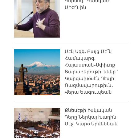
Գործով` Գանգատ
ՄԻԵԴ-ին
Մէկ Ազգ, Բայց Մէ՞կ
Համակարգ.
Հայաստան-Սփիւռք
Յարաբերութիւններ`
Կարգախօսէն Դէպի
Ռազմավարութիւն․
Վերա Եագուպեան
Քնեսէթի Իսկական
Դերը Ներկայ Խաղին
Մէջ․ Կարօ Արմենեան