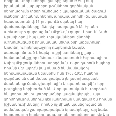
Տիգրան Մեծի մտերիմ ընկերը եղած է: Իսկ հայ-
իրանական յարաբերութիւններու գործնական
սերտացումը տեղի ունեցած է պարթեւական ծագում
ունեցող Արշակունիներու արքայատոհմի Հայաստան
հաստատումով: 16-րդ դարէն սկսեալ հայ
վաճառականները մեծ դեր խաղացած են Իրանի
առեւտուրի զարգացման մէջ: Նոյն դարու կիսուն` Շահ
Աբասի օրով, հայ առեւտրականներու շնորհիւ
աշխուժացած է իրանական մետաքսի առեւտուրը:
Այստեղ ու իրերայաջորդ դարերուն էապէս
օգտագործուած է հայերու քրիստոնեայ ըլլալու
հանգամանքը, որ մեծապէս նպաստած է Եւրոպայի ու
Ասիոյ մէջ շուկաներու ստեղծման: 19-րդ դարուն հայերը
Իրանի մէջ արդէն իսկ սկսած են մասնակցիլ
ներքաղաքական կեանքին, իսկ 1905-1911 հայերը
դարձած են սահմանադրական յեղափոխութեան
մասնակից: Համաշխարհային Ա. պատերազմին, երբ
թուրքերը ներխուժած են Ատրպատական եւ փորձած
են կողոպտել ու կոտորածներ կազմակերպել, այս
գործողութիւններուն դէմ յանդիման կանգնած են Իրանի
իշխանութիւնները, որոնք ոչ միայն կասեցուցած են
օսմանական ջարդարարական ծրագիրները, այլ նաեւ
հազարաւոր հայերու ապաստան տրամադրած են: Այս