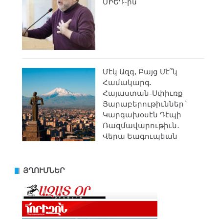
ՄԻԵԴ-ին
Մէկ Ազգ, Բայց Մէ՞կ
Համակարգ.
Հայաստան-Սփիւռք
Յարաբերութիւններ`
Կարգախօսէն Դէպի
Ռազմավարութիւն․
Վերա Եագուպեան
ՅՂՈՒՄՆԵՐ