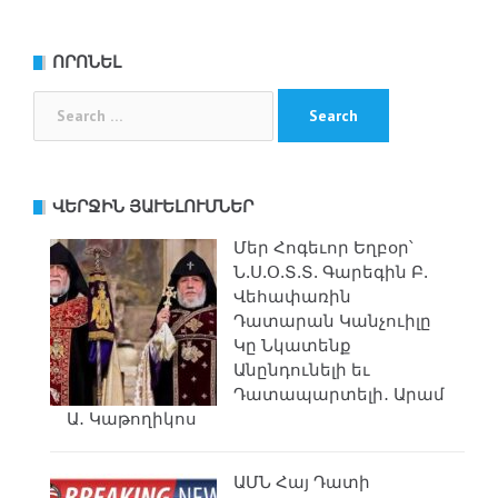
ՈՐՈՆԵԼ
Search
for:
ՎԵՐՋԻՆ ՅԱՒԵԼՈՒՄՆԵՐ
Մեր Հոգեւոր Եղբօր՝
Ն.Ս.Օ.Տ.Տ. Գարեգին Բ.
Վեհափառին
Դատարան Կանչուիլը
Կը Նկատենք
Անընդունելի եւ
Դատապարտելի․ Արամ
Ա․ Կաթողիկոս
ԱՄՆ Հայ Դատի