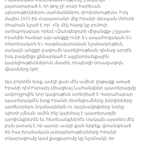
յայտարարած է, որ թոյլ չի տար հարեւան
պետութիւններու սահմաններու փոփոխութիւն»: Իսկ
մայիս 2025-ին Հայաստանի մէջ Իրանի դեսպան Մեհտի
Սոպհան նշած է, որ` «Ոչ մէկ հարց կը լուծուի
ստիպողաբար, որեւէ «Զանգեզուրի միջանցք» չ՛ըլլար»:
Իրանին համար այս անցքը ունի ե՛ւ ապահովական ե՛ւ
տնտեսական ե՛ւ ռազմավարական նշանակութիւն,
սակայն անցքի բացումի կարելիութեան դիմաց արդէն
իսկ բազմիցս քննարկած է այլընտրանքային
կարելիութիւններուն մասին, որպէսզի նուազագոյն
վնասները կրէ:
Այս բոլորէն ետք, աւելի քան մէկ ամիսէ ընթացք առած
Իրանի դէմ Իսրայէլ-Միացեալ Նահանգներ պատերազմը
ամբողջովին նոր կացութիւն ստեղծած է: Վստահաբար
պատերազմէն ետք Իրանի մօտեցումները, խնդիրները
արժեւորելու եղանակներն ու դաշնակիցները նոյնը
պիտի չմնան. ամէն ինչ կախեալ է պատերազմի
արդիւնքներէն եւ հետեւանքներէն: Սակայն այստեղ մէկ
բան յստակ է, որ այսօր, աւելի քան երբեք, վտանգուած
են հայ-իրանական յարաբերութիւնները: Իրանի
տկարացումը կամ քայքայումը կը նշանակէ, որ