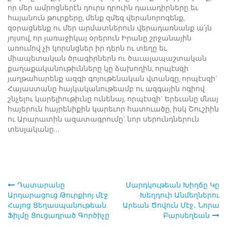
որ մեր ամրոցներէն դուրս դրուին դաւադիրները եւ
հայանուն թուրքերը, մենք զմեզ վերանորոգենք,
զօրացնենք ու մեր արմատներուն վերադառնանք ա՛յն
յոյսով, որ յառաջիկայ օրերուն Իրանը շրջանային
առումով չի կորսնցներ իր դերն ու տեղը եւ
միապետական ծրագիրներն ու ծաւալապաշտական
քաղաքականութիւնները կը ձախողին, որպէսզի
յաղթահարենք ազգի գոյութենական վտանգը, որպէսզի`
Հայաստանը հայկականութեամբ ու ազգային ոգիով
շնչելու կարելիութիւնը ունենայ, որպէսզի` Երեւանը մնայ
հայերուն հայրենիքին կարեւոր հատուածը, իսկ Շուշիին
ու Արարատին ազատագրումը` նոր սերունդներուն
տեսլականը…
Դատարանը
Մարդկութեան Խիղճը Կը
Post
Արդարացուց Թուրքիոյ մէջ
Խեղդուի Անմեղներու
Հայոց Ցեղասպանութեան
Արեան Ծովուն Մէջ․ Նորա
navigation
Ֆիլմը Ցուցադրած Գործիչը
Բարսեղեան