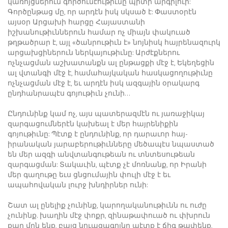
կառոյցներուն գործունէութիւնը պիտի արգիլուի:
Գործընթաց մը, որ արդէն իսկ սկսած է: Փաստօրէն
այսօր Արցախի հարցը Հայաստանի
իշխանութիւններուն համար ոչ միայն փակուած
թղթածրար է, այլ «ծանրութիւն է» նոյնիսկ հայրենազուրկ
արցախցիներուն ներկայութիւնը: Արժէքներու
ոչնչացման աշխատանքն ալ ընթացքի մէջ է, Եկեղեցին
ալ վտանգի մէջ է, համահայկական հասկացողութիւնը
ոչնչացման մէջ է, եւ արդէն իսկ ազգային օրակարգ
ընդհանրապէս գոյութիւն չունի…
Ընդունինք կամ ոչ, այս պատերազմէն ու յառաջիկայ
զարգացումներէն կախեալ է մեր հայրենիքին
գոյութիւնը: Պէտք է ընդունինք, որ դարաւոր հայ-
իրանական յարաբերութիւնները մեծապէս նպաստած
են մեր ազգի անվտանգութեան ու տնտեսութեան
զարգացման: Տակաւին, պէտք չէ մոռնանք, որ Իրանի
մեր գաղութը եւս ցնցումային փուլի մէջ է եւ
ապահովական լուրջ խնդիրներ ունի:
Շատ ալ ընելիք չունինք, կարողականութիւնն ու ուժը
չունինք. խաղին մէջ փոքր, զինաթափուած ու փխրուն
քար մըն ենք, բայց նուազագոյնը պէտք է ճիգ թափենք,