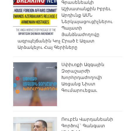
Գրասենեակի
Աշխատանքին Իբրեւ
Արդիւնք ԱՄՆ
Ներկայացուցիչներու
Պալատի
Յանձնաժողովը
ազրպէյճանին Կոչ Ըրած է Ազատ
Արձակելու Հայ Գերիները
Սփիւռքի Ազգային
Զօրաշարժի
Խորհրդաժողովի
Առցանց Նիստ
Գումարուեցաւ
Ռուբէն Վարդանեանի
Գործով` Գանգատ