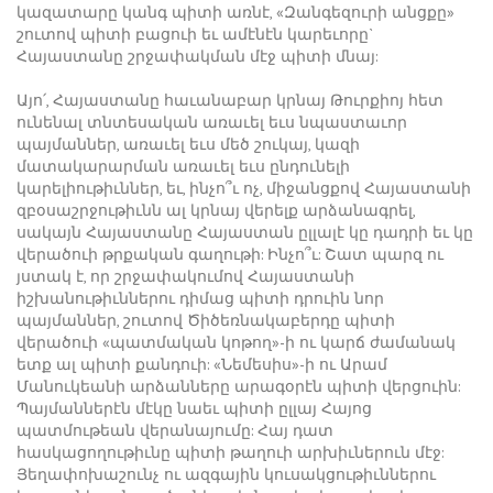
կազատարը կանգ պիտի առնէ, «Զանգեզուրի անցքը»
շուտով պիտի բացուի եւ ամէնէն կարեւորը`
Հայաստանը շրջափակման մէջ պիտի մնայ:
Այո՛, Հայաստանը հաւանաբար կրնայ Թուրքիոյ հետ
ունենալ տնտեսական առաւել եւս նպաստաւոր
պայմաններ, առաւել եւս մեծ շուկայ, կազի
մատակարարման առաւել եւս ընդունելի
կարելիութիւններ, եւ, ինչո՞ւ ոչ, միջանցքով Հայաստանի
զբօսաշրջութիւնն ալ կրնայ վերելք արձանագրել,
սակայն Հայաստանը Հայաստան ըլլալէ կը դադրի եւ կը
վերածուի թրքական գաղութի: Ինչո՞ւ: Շատ պարզ ու
յստակ է, որ շրջափակումով Հայաստանի
իշխանութիւններու դիմաց պիտի դրուին նոր
պայմաններ, շուտով Ծիծեռնակաբերդը պիտի
վերածուի «պատմական կոթող»-ի ու կարճ ժամանակ
ետք ալ պիտի քանդուի: «Նեմեսիս»-ի ու Արամ
Մանուկեանի արձանները արագօրէն պիտի վերցուին:
Պայմաններէն մէկը նաեւ պիտի ըլլայ Հայոց
պատմութեան վերանայումը: Հայ դատ
հասկացողութիւնը պիտի թաղուի արխիւներուն մէջ:
Յեղափոխաշունչ ու ազգային կուսակցութիւններու