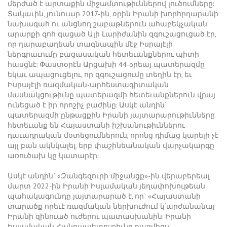
մերժած է արտաքին միջամտութիւններով լուծումները:
Տակաւին, յունուար 2017-ին, օրին Իրանի խորհրդարանի
նախագահ ու անցնող շաբաթներուն ահաբեկչական
արարքի զոհ գացած Ալի Լարիժանին զգուշացուցած էր,
որ ղարաբաղեան տագնապին մէջ Իսրայէլի
ներգրաւումը բացասական հետեւանքներու պիտի
հասցնէ: Փաստօրէն Արցախի 44-oրեայ պատերազմը
եկաւ ապացուցելու, որ զգուշացումը տեղին էր, եւ
Իսրայէլի ռազմական-արհեստագիտական
մասնակցութիւնը պատերազմի հետեւանքներուն վրայ
ունեցած է իր որոշիչ բաժինը: Ասկէ անդին`
պատերազմի ընթացքին Իրանի յայտարարութիւնները
հետեւանք են Հայաստանի իշխանութիւններու
դաւադրական մօտեցումներուն, որոնց դիմաց կարելի չէ
այլ բան ակնկալել, երբ փաշինեանական վարչակարգը
առուծախ կը կատարէր:
Ասկէ անդին` «Զանգեզուրի միջանցք»-ին վերաբերեալ
մարտ 2022-ին Իրանի Իսլամական յեղափոխութեան
պահակագունդը յայտարարած է, որ` «Հայաստանի
տարածք որեւէ ռազմական ներխուժում կ՛արժանանայ
Իրանի զինուած ուժերու պատասխանին: Իրանի
Իսլամական Հանրապետութիւնը բազմիցս