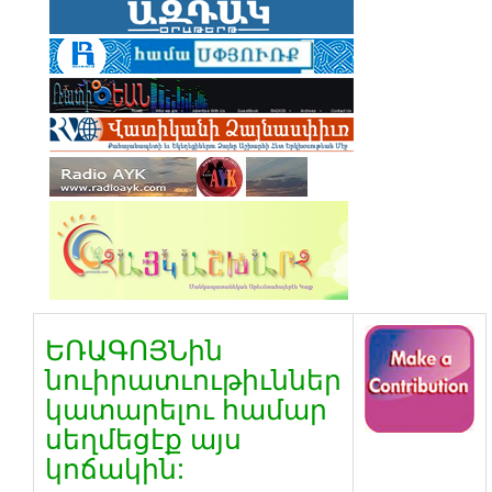
ԵՌԱԳՈՅՆին
նուիրատւութիւններ
կատարելու համար
սեղմեցէք այս
կոճակին: