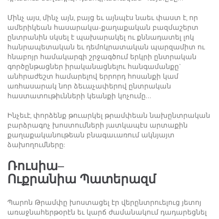
Մինչ այս, մինչ այն, բայց եւ այնպէս նաեւ փաստ է, որ
ամերիկեան հասարակա-քաղաքական բազմաշերտ
ընտրանին սկսել է պախարակել ու քննադատել լոկ
հանրապետական եւ դեմոկրատական պարզամիտ ու
հնաբոյր համակարգի շրջագծում երկրի ընտրական
գործընթացներ իրականացնելու հանգամանքը`
անհրաժեշտ համարելով երրորդ հոսանքի կամ
առհասարակ նոր ձեւաչափերով ընտրական
հաստատութիւնների կեանքի կոչումը…
Ինչեւէ, փորձենք թուարկել թրամփեան նախընտրական
բարձրագոչ խոստումների յատկապէս արտաքին
քաղաքականութեան բնագաւառում ակնյայտ
ձախողումները:
Ռուսիա
–
Ուքրանիա
Պատերազմ
Պարոն Թրամփը խոստացել էր վերընտրուելուց յետոյ
առաջնահերթօրէն եւ կարճ ժամանակում դադարեցնել