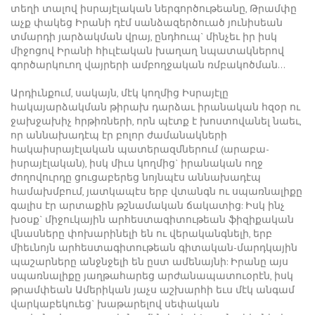
տեղի տալով իսրայէլական ներգործութեանը, Թրամփը
աչք փակեց Իրանի դէմ սանձազերծուած յունիսեան
տմարդի յարձակման վրայ, ընդհուպ` մինչեւ իր իսկ
միջոցով Իրանի հիւլէական խաղաղ նպատակներով
գործարկուող վայրերի ամբողջական ռմբակոծման…
Արդիւնքում, սակայն, մէկ կողմից Իսրայէլը
հակայարձակման թիրախ դարձաւ իրանական հզօր ու
ջախջախիչ հրթիռների, որն պէտք է խոստովանել նաեւ,
որ աննախադէպ էր բոլոր ժամանակների
հակաիսրայէլական պատերազմներում (արաբա-
իսրայէլական), իսկ միւս կողմից` իրանական ողջ
ժողովուրդը ցուցաբերեց նոյնպէս աննախադէպ
համախմբում, յատկապէս երբ վտանգն ու սպառնալիքը
գալիս էր արտաքին թշնամական ճակատից: Իսկ ինչ
խօսք` միջուկային արհեստագիտութեան ֆիզիքական
վնասները փոխարինելի են ու վերականգնելի, երբ
միեւնոյն արհեստագիտութեան գիտական-մարդկային
պաշարները անջնջելի են ըստ ամենայնի: Իրանը այս
սպառնալիքը յաղթահարեց արժանապատուօրէն, իսկ
թրամփեան Ամերիկան յաչս աշխարհի եւս մէկ անգամ
վարկաբեկուեց` խաթարելով սեփական