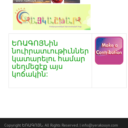
ԵՌԱԳՈՅՆին
նուիրատւութիւններ
կատարելու համար
սեղմեցէք այս
կոճակին:
Copyright ԵՌԱԳՈՅՆ. All Rights Reserved. |
info@yerakouyn.com