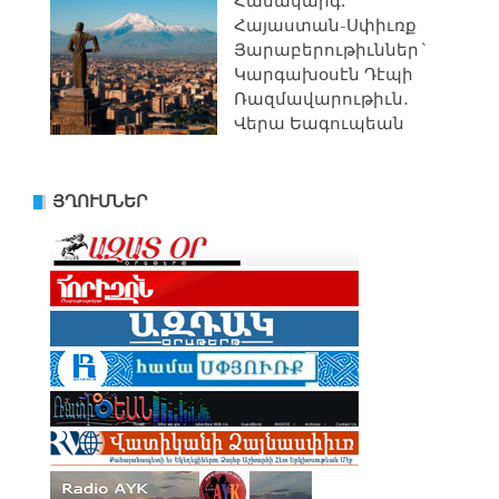
Համակարգ.
Հայաստան-Սփիւռք
Յարաբերութիւններ`
Կարգախօսէն Դէպի
Ռազմավարութիւն․
Վերա Եագուպեան
ՅՂՈՒՄՆԵՐ