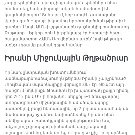
շարք երկրներն այսօր, իսլամական երկրների հետ
համատեղ, հակաիսրայէլական համաժողով են
կազմակերպում Տոհայում, երբ արդէն չափազանց
լկտիացած Իսրայէլի կողմից հրթիռակոծման թիրախ է
դառնում նոյն ԱՄՆ-ի շրջանային դաշնակից համարուող
Քաթարը… Երկիր, որն հիւրընկալել էր Իսրայէլի հետ
հակամարտող ՀԱՄԱՍ-ի վերնախաւին` նոյն թնջուկի
առնչութեամբ բանակցելու համար:
Իրանի
Միջուկային
Թղթածրար
Իր նախընտրական խոստումներում
ամենաբարձրաձայնուողն թերեւս Իրանի չարչրկուած
«հիւլէական սպառնալիքի վերացումն» էր: Թէպէտ այդ
հարցում նոյնինքն Թրամփն էր խայտառակ քայլի դիմել`
դեռ 2015-ին ՄԱԿ-ի հովանու ներքոյ 5+1 ձեւաչափով
ստորագրուած միջազգային համաձայնագիրը
պատռելով, բայց հետագային, իր 2-րդ նախագահական
ժամանակաշրջանում նախաձեռնեց Իրանի հետ
անմիջական բանակցային գործընթաց: Սա եւս,
անշուշտ, չվրիպելով սիոնական վարչակարգի
ուշադրութիւնից, կանխուեց ու դա դեռ քիչ էր` դարձեալ