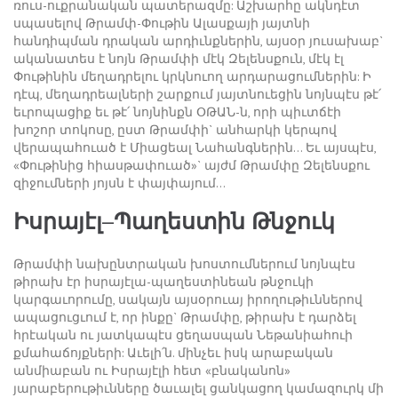
ռուս-ուքրանական պատերազմը: Աշխարհը ակնդէտ
սպասելով Թրամփ-Փութին Ալասքայի յայտնի
հանդիպման դրական արդիւնքներին, այսօր յուսախաբ`
ականատես է նոյն Թրամփի մէկ Զելենսքուն, մէկ էլ
Փութինին մեղադրելու կրկնուող արդարացումներին: Ի
դէպ, մեղադրեալների շարքում յայտնուեցին նոյնպէս թէ՛
եւրոպացիք եւ թէ՛ նոյնինքն ՕԹԱՆ-ն, որի պիւտճէի
խոշոր տոկոսը, ըստ Թրամփի` անհարկի կերպով
վերապահուած է Միացեալ Նահանգներին… Եւ այսպէս,
«Փութինից հիասթափուած»` այժմ Թրամփը Զելենսքու
զիջումների յոյսն է փայփայում…
Իսրայէլ
–
Պաղեստին
Թնջուկ
Թրամփի նախընտրական խոստումներում նոյնպէս
թիրախ էր իսրայէլա-պաղեստինեան թնջուկի
կարգաւորումը, սակայն այսօրուայ իրողութիւններով
ապացուցւում է, որ ինքը` Թրամփը, թիրախ է դարձել
հրէական ու յատկապէս ցեղասպան Նեթանիահուի
քմահաճոյքների: Աւելի՛ն. մինչեւ իսկ արաբական
անմիաբան ու Իսրայէլի հետ «բնականոն»
յարաբերութիւնները ծաւալել ցանկացող կամազուրկ մի