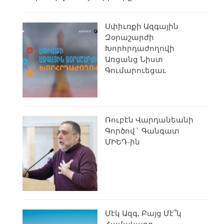
Սփիւռքի Ազգային
Զօրաշարժի
Խորհրդաժողովի
Առցանց Նիստ
Գումարուեցաւ
Ռուբէն Վարդանեանի
Գործով` Գանգատ
ՄԻԵԴ-ին
Մէկ Ազգ, Բայց Մէ՞կ