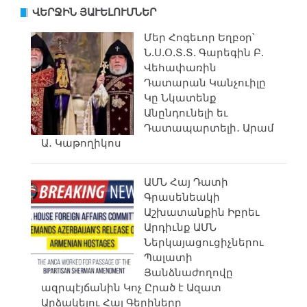
ՎԵՐՋԻՆ ՅԱՒԵԼՈՒՄՆԵՐ
Մեր Հոգեւոր Եղբօր՝
Ն.Ս.Օ.Տ.Տ. Գարեգին Բ.
Վեհափառին
Դատարան Կանչուիլը
Կը Նկատենք
Անընդունելի եւ
Դատապարտելի․ Արամ
Ա․ Կաթողիկոս
ԱՄՆ Հայ Դատի
Գրասենեակի
Աշխատանքին Իբրեւ
Արդիւնք ԱՄՆ
Ներկայացուցիչներու
Պալատի
Յանձնաժողովը
ազրպէյճանին Կոչ Ըրած է Ազատ
Արձակելու Հայ Գերիները