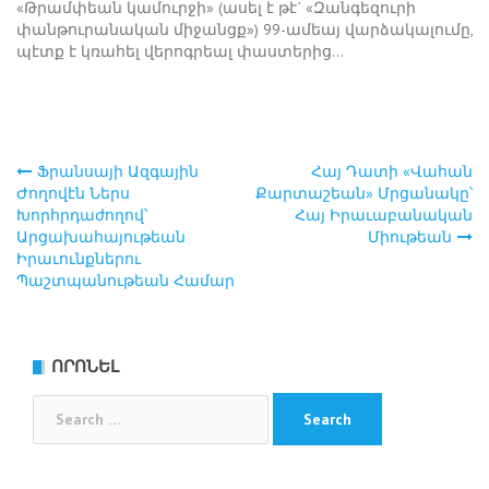
«Թրամփեան կամուրջի» (ասել է թէ` «Զանգեզուրի
փանթուրանական միջանցք») 99-ամեայ վարձակալումը,
պէտք է կռահել վերոգրեալ փաստերից…
Ֆրանսայի Ազգային
Հայ Դատի «Վահան
Post
Ժողովէն Ներս
Քարտաշեան» Մրցանակը՝
Խորհրդաժողով՝
Հայ Իրաւաբանական
navigation
Արցախահայութեան
Միութեան
Իրաւունքներու
Պաշտպանութեան Համար
ՈՐՈՆԵԼ
Search
for: