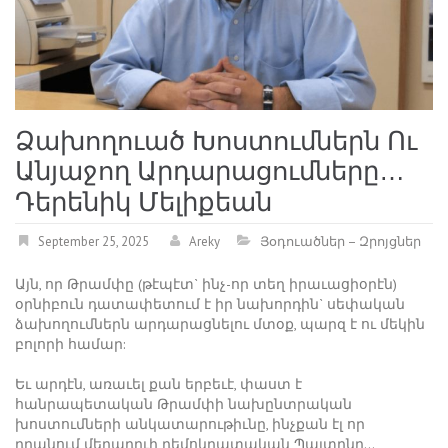
Ձախողուած Խոստումներն Ու
Անյաջող Արդարացումները…
Դերենիկ Մելիքեան
September 25, 2025
Areky
Յօդուածներ – Զրոյցներ
Այն, որ Թրամփը (թէպէտ` ինչ-որ տեղ իրաւացիօրէն)
օրնիբուն դատափետում է իր նախորդին` սեփական
ձախողումներն արդարացնելու մտօք, պարզ է ու մեկին
բոլորի համար:
Եւ արդէն, առաւել քան երբեւէ, փաստ է
հանրապետական Թրամփի նախընտրական
խոստումների անկատարութիւնը, ինչքան էլ որ
դրանում մեղադրւի դեմոկրատական Պայտընը…