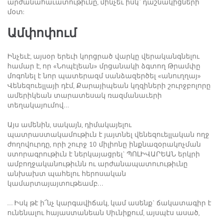
արժանահաւատութիւնը, մինչեւ իսկ` դաշնակիցների
մօտ:
Ամփոփում
Ինչեւէ, այսօր երեւի կորցրած վարկը վերականգնելու
համար է, որ «Նոպէլեան» մրցանակի ձգտող Թրամփը
մոգոնել է նոր պատերազմ սանձազերծել «անուղղայ»
Վենեզուելլայի դէմ, Քարայիպեան կղզիների շուրջբոլորը
ամերիկեան տարատեսակ ռազմանաւերի
տեղակայումով…
Այս ամենին, սակայն, դիմակայելու
պատրաստակամութիւն է յայտնել վենեզուելլական ողջ
ժողովուրդը, որի շուրջ 10 միլիոնը ինքնազօրակոչման
ստորագրութիւն է ներկայացրել` ՊՈԼԻՎԱՐԵԱՆ երկրի
ամբողջականութիւնն ու արժանապատուութիւնը
անխախտ պահելու հերոսական
կամարտայայտութեամբ…
… Իսկ թէ ի՜նչ կարգավիճակ, կամ ասենք` ճակատագիր է
ունենալու հայաստանեան Սիւնիքում, այսպէս ասած,