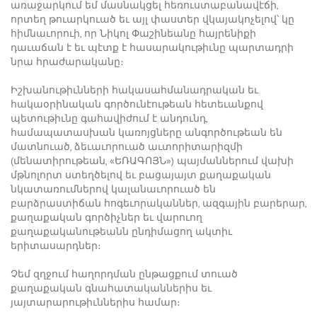
առաջարկում եմ մասնակցել հեռուստաբանավէճի,
որտեղ թուարկուած եւ այլ փաստեր վկայակոչելով՝ կը
հիմնաւորուի, որ Նիկոլ Փաշինեանը հայրենիքի
դաւաճան է եւ պէտք է հասարակութիւնը պարտադրի
նրա հրաժարականը։
Իշխանութիւնների հակասահմանադրական եւ
հակաօրինական գործունէութեան հետեւանքով
պետութիւնը գահավիժում է անդունդ,
համապատասխան կառոյցները անգործութեան են
մատնուած, ձեւաւորուած աւտորիտարիզմի
(մենատիրութեան, «ԵՌԱԳՈՅՆ») պայմաններում վախի
մթնոլորտ ստեղծելով եւ բացայայտ քաղաքական
նկատառումներով կալանաւորուած են
բարձրաստիճան հոգեւորականներ, ազգային բարերար,
քաղաքական գործիչներ եւ վարուող
քաղաքականութեանն ընդիմացող ակտիւ
երիտասարդներ։
Չեմ զղջում հաղորդման ընթացքում տուած
քաղաքական գնահատականներիս եւ
յայտարարութիւններիս համար։