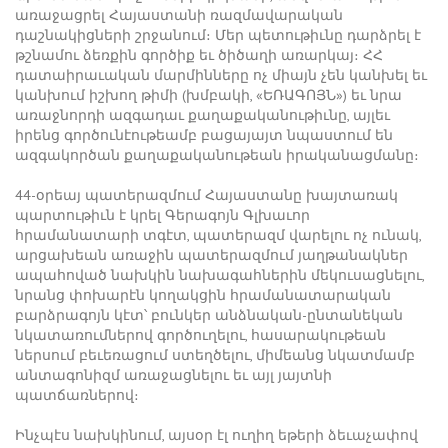
առաջացրել Հայաստանի ռազմավարական
դաշնակիցների շրջանում։ Մեր պետութիւնը դարձրել է
թշնամու ձեռքին գործիք եւ ծիծաղի առարկայ։ ՀՀ
դատաիրաւական մարմինները ոչ միայն չեն կանխել եւ
կանխում իշխող թիմի (խմբակի, «ԵՌԱԳՈՅՆ») եւ նրա
առաջնորդի ազգադաւ քաղաքականութիւնը, այլեւ
իրենց գործունէութեամբ բացայայտ նպաստում են
ազգակործան քաղաքականութեան իրականացմանը։
44-օրեայ պատերազմում Հայաստանը խայտառակ
պարտութիւն է կրել Գերագոյն Գլխաւոր
հրամանատարի տգէտ, պատերազմ վարելու ոչ ունակ,
արցախեան առաջին պատերազմում յաղթանակներ
ապահոված նախկին նախագահներին մեկուսացնելու,
նրանց փոխարէն կողակցին հրամանատարական
բարձրագոյն կէտ՝ բունկեր անձնական-ընտանեկան
նկատառումներով գործուղելու, հասարակութեան
ներսում բեւեռացում ստեղծելու, միմեանց նկատմամբ
անտագոնիզմ առաջացնելու եւ այլ յայտնի
պատճառներով։
Ինչպէս նախկինում, այսօր էլ ուղիղ եթերի ձեւաչափով