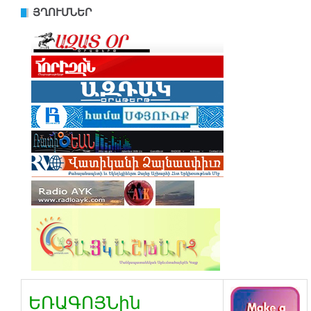
ՅՂՈՒՄՆԵՐ
ԵՌԱԳՈՅՆին