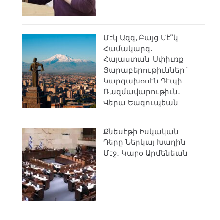
Մէկ Ազգ, Բայց Մէ՞կ
Համակարգ.
Հայաստան-Սփիւռք
Յարաբերութիւններ`
Կարգախօսէն Դէպի
Ռազմավարութիւն․
Վերա Եագուպեան
Քնեսէթի Իսկական
Դերը Ներկայ Խաղին
Մէջ․ Կարօ Արմենեան