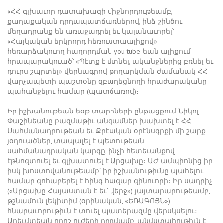
«ՀՀ գլխաւոր դատախազի միջնորդութեամբ,
քաղաքական դրդապատճառներով, ինձ շինծու
մեղադրանք են առաջադրել եւ կալանաւորել՝
«Հայկական երկրորդ հեռուստաալիքով»
հեռարձակուող հաղորդման you tube-եան ալիքում
հրապարակուած՝ «Պէտք է մտնել, ականջներից բռնել եւ
դուրս շպրտել» վերնագրով թողարկման ժամանակ ՀՀ
վարչապետի պաշտօնը զբաղեցնողի հրաժարականը
պահանջելու համար (պատճառով)։
Իր իշխանութեան եօթ տարիների ընթացքում Նիկոլ
Փաշինեանը բազմաթիւ անգամներ խախտել է ՀՀ
Սահմանադրութեան եւ Քրէական օրէնսգրքի մի շարք
յօդուածներ, տապալել է պետութեան
սահմանադրական կարգը, ինչի հետեւանքով
էթնոզտուել եւ գլխատուել է Արցախը։ ԱԺ ամպիոնից իր
իսկ խոստովանութեամբ՝ իր իշխանութիւնը պահելու
համար զոհաբերել է հինգ հազար զինուորի։ Իր սադրիչ
(«Արցախը Հայաստան է եւ՝ վերջ») յայտարարութեամբ,
թշնամուն լեկիտիմ (օրինական, «ԵՌԱԳՈՅՆ»)
հնարաւորութիւն է տուել պատերազմը վերսկսելու։
Արեւմտեան որոշ ուժերի դրդմամբ, անվստահութիւն է