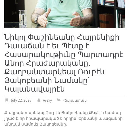
Նիկոլ Փաշինեանը Հայրենիքի
Դաւաճան է եւ Պէտք է
Հասարակութիւնը Պարտադրէ
Անոր Հրաժարականը․
Քաղբանտարկեալ Ռուբէն
Յակոբեանի Նամակը՝
Կալանավայրէն
July 22, 2025
Areky
Հայաստան
Քաղբանտարկեալ Ռուբէն Յակոբեանը ՔԿՀ-էն նամակ
յղած է, որ հրապարակած է որդին՝ Երեւանի աւագանիի
անդամ Սամուէլ Յակոբեանը։