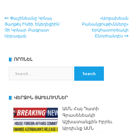
Փաշինեանը Կրնայ
«Արցախեան
Post
Յաղթել Ինծի, Եկեղեցիին՝
Բանակցութիւնները»
Չի Կրնար. Բագրատ
Երկհատորեակի
navigation
Սրբազան
Շնորհանդէս
ՈՐՈՆԵԼ
Search
for:
ՎԵՐՋԻՆ ՅԱՒԵԼՈՒՄՆԵՐ
ԱՄՆ Հայ Դատի
Գրասենեակի
Աշխատանքին Իբրեւ
Արդիւնք ԱՄՆ