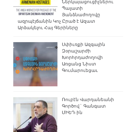
Ներկայացուցիչներու
Պալատի
Յանձնաժողովը
ազրպէյճանին Կոչ Ըրած է Ազատ
Արձակելու Հայ Գերիները
Սփիւռքի Ազգային
Զօրաշարժի
Խորհրդաժողովի
Առցանց Նիստ
Գումարուեցաւ
Ռուբէն Վարդանեանի
Գործով` Գանգատ
ՄԻԵԴ-ին