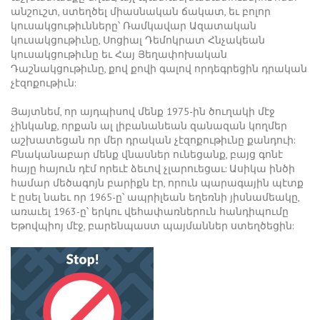
անշուշտ, ստեղծել միասնական ճակատ, եւ բոլոր
կուսակցութիւնները՝ Ռամկավար Ազատական
կուսակցութիւնը, Սոցիալ Դեմոկրատ Հնչակեան
կուսակցութիւնը եւ Հայ Յեղափոխական
Դաշնակցութիւնը, քով քովի գալով որդեգրեցին դրական
չէզոքութիւն:
Յայտնեմ, որ այդպիսով մենք 1975-ին ծուղակի մէջ
չինկանք, որքան ալ լիբանանեան զանազան կողմեր
աշխատեցան որ մեր դրական չէզոքութիւնը քանդուի:
Բնականաբար մենք վնասներ ունեցանք, բայց գոնէ
հայը հայուն դէմ որեւէ ձեւով չլարուեցաւ: Ասիկա ինծի
համար մեծագոյն բարիքն էր, որուն պարագային պէտք
է ըսել նաեւ որ 1965-ը՝ ապրիլեան եղեռնի յիսնամեակը,
առաւել 1963-ը՝ երկու վեհափառներուն հանդիպումը
Եթովպիոյ մէջ, բարենպաստ պայմաններ ստեղծեցին: