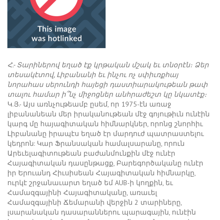
Հ.- Տարիներով եղած էք կրթական մշակ եւ տնօրէն։ Ձեր
տեսակէտով, Լիբանանի եւ ինչու ոչ սփիւռքհայ
նորահաս սերունդի հայեցի դաստիարակութեան թափ
տալու համար ի՞նչ միջոցներ անհրաժեշտ կը նկատէք։
Կ.Յ.- Այս առնչութեամբ ըսեմ, որ 1975-էն առաջ
լիբանանեան մեր իրականութեան մէջ գոյութիւն ունէին
կարգ մը հայագիտական հիմնարկներ, որոնց շնորհիւ
Լիբանանը իրապէս եղած էր մարդուժ պատրաստելու
կեդրոն: Կար Ֆրանսական համալսարանը, որուն
Արեւելագիտութեան բաժանմունքին մէջ ունէր
Հայագիտական դասընթացք, Բարեգործականը ունէր
իր Երուանդ Հիւսիսեան Հայագիտական հիմնարկը,
ուրկէ շրջանաւարտ եղած եմ AUB-ի կողքին, եւ
Համազգայինի Հայագիտականը, առաւել
Համազգայինի Ճեմարանի վերջին 2 տարիները,
լսարանական դասարաններու պարագային, ունէին