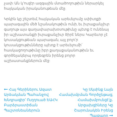
չափ: Ան կ՚ուզէր ազգային մտածողութիւն ներարկել
հայկական իրականութեան մէջ.
Կրկին կը շեշտեմ, հայկական արեւելումը սփիւռքի
պարագային մեծ նշանակութիւն ունի, եւ իւրաքանչիւր
գաղութ այս գաղափարախօսութիւնը պէտք է ունենայ
իր աշխատանքի իւրաքանչիւր ծիրէ ներս: Կարեւոր չէ
կուսակցութեան պարագան, այլ բոլո՛ր
կուսակցութիւնները պէտք է արեւելումի՛
հասկացողութիւնը իբր քաղաքականութիւն եւ
գործելակերպ որդեգրեն իրենց բոլոր
աշխատանքներուն մէջ:
Հայ Գերիներու Ազատ
Կը Սկսինք Լայն
Post
Արձակման Պահանջով
Համախմբման Գործընթաց,
Խնդրագիր՝ Ուղղուած ԵԱՀԿ
Համախմբուեցէ՛ք․
navigation
Բարձրաստիճան
Արցախցիները Կը
Պաշտօնեաներուն
Շարունակեն Իրենց
Պայքարը