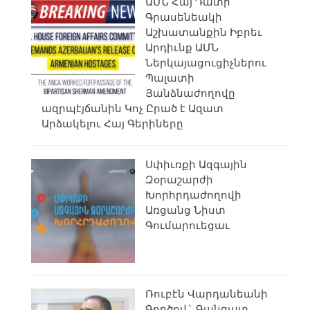
ԱՄՆ Հայ Դատի
Գրասենեակի
Աշխատանքին Իբրեւ
Արդիւնք ԱՄՆ
Ներկայացուցիչներու
Պալատի
Յանձնաժողովը
ազրպէյճանին Կոչ Ըրած է Ազատ
Արձակելու Հայ Գերիները
Սփիւռքի Ազգային
Զօրաշարժի
Խորհրդաժողովի
Առցանց Նիստ
Գումարուեցաւ
Ռուբէն Վարդանեանի
Գործով` Գանգատ