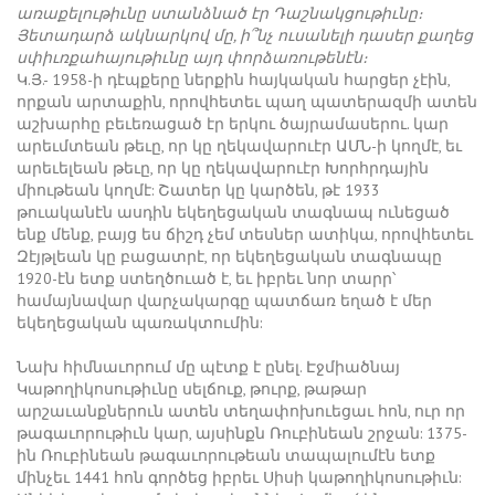
առաքելութիւնը ստանձնած էր Դաշնակցութիւնը։
Յետադարձ ակնարկով մը, ի՞նչ ուսանելի դասեր քաղեց
սփիւռքահայութիւնը այդ փորձառութենէն։
Կ.Յ.- 1958-ի դէպքերը ներքին հայկական հարցեր չէին,
որքան արտաքին, որովհետեւ պաղ պատերազմի ատեն
աշխարհը բեւեռացած էր երկու ծայրամասերու. կար
արեւմտեան թեւը, որ կը ղեկավարուէր ԱՄՆ-ի կողմէ, եւ
արեւելեան թեւը, որ կը ղեկավարուէր Խորհրդային
միութեան կողմէ: Շատեր կը կարծեն, թէ 1933
թուականէն ասդին եկեղեցական տագնապ ունեցած
ենք մենք, բայց ես ճիշդ չեմ տեսներ ատիկա, որովհետեւ
Զէյթլեան կը բացատրէ, որ եկեղեցական տագնապը
1920-էն ետք ստեղծուած է, եւ իբրեւ նոր տարր՝
համայնավար վարչակարգը պատճառ եղած է մեր
եկեղեցական պառակտումին:
Նախ հիմնաւորում մը պէտք է ընել. Էջմիածնայ
Կաթողիկոսութիւնը սելճուք, թուրք, թաթար
արշաւանքներուն ատեն տեղափոխուեցաւ հոն, ուր որ
թագաւորութիւն կար, այսինքն Ռուբինեան շրջան: 1375-
ին Ռուբինեան թագաւորութեան տապալումէն ետք
մինչեւ 1441 հոն գործեց իբրեւ Սիսի կաթողիկոսութիւն: