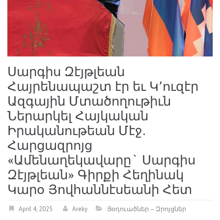
Սարգիս Զէյթլեան
Հայրենապաշտ էր եւ Կ՚ուզէր
Ազգային Մտածողութիւն
Ներարկել Հայկական
Իրականութեան Մէջ.
Հարցազրոյց
«Ամենաղեկավարը` Սարգիս
Զէյթլեան» Գիրքի Հեղինակ
Կարօ Յովհաննէսեանի Հետ
April 4, 2025
Areky
Յօդուածներ – Զրոյցներ