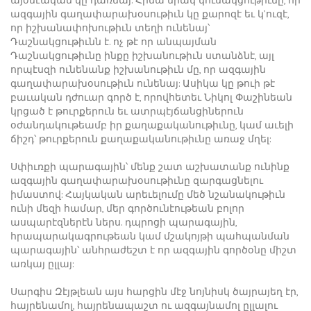
այժմէական կը դառնայ: Հիմա միակ կուսակցութիւնը, որ
ազգային գաղափարախօսութիւն կը քարոզէ եւ կ’ուզէ,
որ իշխանափոխութիւն տեղի ունենայ՝
Դաշնակցութիւնն է. ոչ թէ որ անպայման
Դաշնակցութիւնը ինքը իշխանութիւն ստանձնէ, այլ
որպէսզի ունենանք իշխանութիւն մը, որ ազգային
գաղափարախօսութիւն ունենայ: Ասիկա կը թուի թէ
բաւական դժուար գործ է, որովհետեւ Նիկոլ Փաշինեան
կրցած է թուրքերուն եւ ատրպէյճանցիներուն
օժանդակութեամբ իր քաղաքականութիւնը, կամ աւելի
ճիշդ՝ թուրքերուն քաղաքականութիւնը առաջ մղել:
Սփիւռքի պարագային՝ մենք շատ աշխատանք ունինք
ազգային գաղափարախօսութիւնը զարգացնելու
իմաստով: Հայկական արեւելումը մեծ նշանակութիւն
ունի մեզի համար, մեր գործունէութեան բոլոր
ասպարէզներէն ներս. դպրոցի պարագային,
հրապարակագրութեան կամ մշակոյթի պահպանման
պարագային՝ անհրաժեշտ է որ ազգային գործօնը միշտ
առկայ ըլլայ:
Սարգիս Զէյթլեան այս հարցին մէջ նոյնիսկ ծայրայեղ էր,
հայրենամոլ, հայրենապաշտ ու ազգայնամոլ ըլլալու