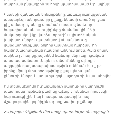
տարուան ընթացքին 10 հոգի պատրաստած կ’ըլլայինք:
Կեանքի զանազան երեւոյթները, առաւել ուսուցչական
ասպարէզի անհրապոյր ըլլալը, նկատի առած որ շատ
քիչ ամսաթոշակ կը ստանան, առաւել նաեւ որ
հայագիտական ուսուցիչները ժամանակին BA-ի
մակարդակով կը վարձատրուէին, պիւտճէական
խախտումներու պատճառով սկսան նուազ
վարձատրուիլ, այս բոլորը պատճառ դարձան, որ
հայերէնագիտական դասերը անկում կրեն: Բայց միայն
ասիկա չէ հարցը, յայտնեմ նաեւ որ մեր դպրոցական
պատասխանատուներն ու տնօրէնները պէտք է
ազգային գաղափարախօսութիւն ունենան, եւ ոչ թէ
իրենց միակ մտահոգութիւնը ըլլայ պետական
քննութիւններուն առաւելագոյն յաջողութիւն ապահովել:
Իմ տեսակէտովս իւրաքանչիւր գաղութ իր մարդուժի
պատրաստութեան բաժինը պէտք է ունենայ, որպէսզի
հայ ուսուցիչին, հայ հրապարակագիրին, հայ
մշակութային գործիչին աթոռը թափուր չմնայ:
Հ.-Սարգիս Զէյթլեան մեր արդի պատմութեան ազգային