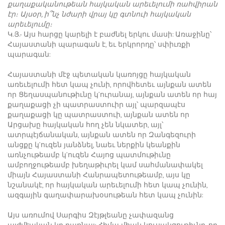
քաղաքականութեան հայկական արեւելումի ռահվիրան
էր։ Այսօր, ի՞նչ նժարի վրայ կը գտնուի հայկական
արեւելումը։
Կ.Յ.- Այս հարցը կարելի է բաժնել երկու մասի: Առաջինը՝
Հայաստանի պարագան է, եւ երկրորդը՝ սփիւռքի
պարագան:
Հայաստանի մէջ պետական կառոյցը հայկական
առեւելումի հետ կապ չունի, որովհետեւ այնքան ատեն
որ Ցեղասպանութիւնը կ’ուրանայ, այնքան ատեն որ հայ
քաղաքացի չի պատրաստուիր այլ՝ պարզապէս
քաղաքացի կը պատրաստուի, այնքան ատեն որ
Արցախը հայկական հող չեն նկատեր, այլ՝
ատրպէյճանական, այնքան ատեն որ Զանգեզուրի
անցքը կ’ուզեն յանձնել, նաեւ ներքին կեանքին
առնչութեամբ կ’ուզեն Հայոց պատմութիւնը
ամբողջութեամբ խեղաթիւրել կամ սահմանափակել
միայն Հայաստանի Հանրապետութեամբ, այս կը
նշանակէ, որ հայկական արեւելումի հետ կապ չունին,
ազգային գաղափարախօսութեան հետ կապ չունին:
Այս առումով Սարգիս Զէյթլեանը չափազանց