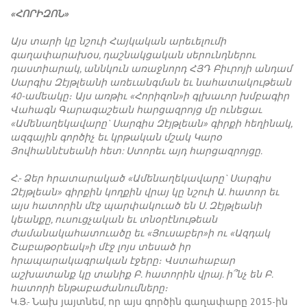
«ՀՈՐԻԶՈՆ»
Այս տարի կը նշուի Հայկական արեւելումի
գաղափարախօս, դաշնակցական սերունդներու
դաստիարակ, աննկուն առաջնորդ ՀՅԴ Բիւրոյի անդամ
Սարգիս Զէյթլեանի առեւանգման եւ նահատակութեան
40-ամեակը։ Այս առթիւ «Հորիզոն»ի գլխաւոր խմբագիր
Վահագն Գարագաշեան հարցազրոյց մը ունեցաւ
«Ամենաղեկավարը` Սարգիս Զէյթլեան» գիրքի հեղինակ,
ազգային գործիչ եւ կրթական մշակ Կարօ
Յովհաննէսեանի հետ: Ստորեւ այդ հարցազրոյցը.
Հ.- Ձեր հրատարակած «Ամենաղեկավարը` Սարգիս
Զէյթլեան» գիրքին կողքին վրայ կը նշուի Ա. հատոր եւ
այս հատորին մէջ պարփակուած են Ս. Զէյթլեանի
կեանքը, ուսուցչական եւ տնօրէնութեան
ժամանակահատուածը եւ «Յուսաբեր»ի ու «Ազդակ
Շաբաթօրեակ»ի մէջ լոյս տեսած իր
հրապարակագրական էջերը։ Վստահաբար
աշխատանք կը տանիք Բ. հատորին վրայ. ի՞նչ են Բ.
հատորի ենթաբաժանումները։
Կ.Յ.- Նախ յայտնեմ, որ այս գործին գաղափարը 2015-ին