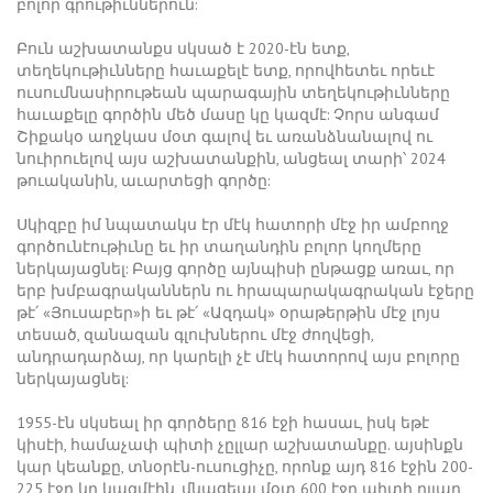
բոլոր գրութիւններուն:
Բուն աշխատանքս սկսած է 2020-էն ետք,
տեղեկութիւնները հաւաքելէ ետք, որովհետեւ որեւէ
ուսումնասիրութեան պարագային տեղեկութիւնները
հաւաքելը գործին մեծ մասը կը կազմէ: Չորս անգամ
Շիքակօ աղջկաս մօտ գալով եւ առանձնանալով ու
նուիրուելով այս աշխատանքին, անցեալ տարի՝ 2024
թուականին, աւարտեցի գործը:
Սկիզբը իմ նպատակս էր մէկ հատորի մէջ իր ամբողջ
գործունէութիւնը եւ իր տաղանդին բոլոր կողմերը
ներկայացնել: Բայց գործը այնպիսի ընթացք առաւ, որ
երբ խմբագրականներն ու հրապարակագրական էջերը
թէ՛ «Յուսաբեր»ի եւ թէ՛ «Ազդակ» օրաթերթին մէջ լոյս
տեսած, զանազան գլուխներու մէջ ժողվեցի,
անդրադարձայ, որ կարելի չէ մէկ հատորով այս բոլորը
ներկայացնել:
1955-էն սկսեալ իր գործերը 816 էջի հասաւ, իսկ եթէ
կիսէի, համաչափ պիտի չըլլար աշխատանքը. այսինքն
կար կեանքը, տնօրէն-ուսուցիչը, որոնք այդ 816 էջին 200-
225 էջը կը կազմէին, մնացեալ մօտ 600 էջը պիտի ըլլար