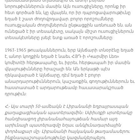
դասաւանդման եղանակին եւ անոր բերած
նորութիւններուն մասին: Այն ուսուցիչները, որոնք իր
հետ գործած են, կը վկայեն, որ իր դպրոցավարութիւնը
եղած է շատ ժողովրդավար. բոլոր որոշումները
ուսուցչական ժողովներուն ընթացքին առնուած են. ան
ունեցած է իր տեսակէտը, սակայն միշտ ուսուցիչներուն
տեսակէտները լսելէ ետք առած է որոշումները:
1963-1965 թուականներուն, երբ Այնճարի տնօրէնը եղած
է, անոր կողքին եղած է նաեւ ՀՅԴ-ի «Կարմիր Լեռ»
կոմիտէի հերթապահը, եւ իբրեւ հերթապահ իր մասին
վկայութիւնները հրաշալի են: Ան երկաթի պէս
ղեկավարած է Այնճարը, դէմ եղած է բոլոր
անարդարութիւններուն, կաշառքին, գողութիւններուն եւ
հաստատած է արդարութեամբ հաւասարակշուած
դրութիւն:
Հ.- Այս տարի 50-ամեակն է Լիբանանի եղբայրասպան
քաղաքացիական պատերազմին։ Սփիւռքի սրտերակը
հանդիսացող լիբանանահայութեան համար այդ
արիւնալի պատերազմը եղաւ անկիւնադարձային
փորձաքար մը։ Լիբանանի հայկական թաղամասերու
ինքնապաշտպանութիւնը կազմակերպելու