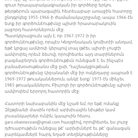
զուտ հրապարակագրական իր գործերը երկու
թերթերուն պարագային, հետեւաբար առաջին հատորը
ընդգրկեց 1955-1966-ի ժամանակաշրջանը, ապա 1966-էն
ետք իր գործունէութիւնը պիտի հրատարակուին
յաջորդ հատորներուն մէջ:
Պատկերացումս այն է, որ 1967-1972-ի իր
գործունէութիւնը, որպէս Կեդրոնական կոմիտէի անդամ,
եթէ կրցայ ամփոփ կերպով տալ (թէեւ պիտի չուզէի
ամփոփել որեւէ ձեւով), որովհետեւ այդ տարիներուն
բազմաբեղուն գործունէութիւն ունեցած է, եւ ինչպէս
բանախօսութեանս մէջ ըսի, Դաշնակցութեան
գործունէութիւնը Լիբանանի մէջ իր ոսկեդարը ապրած է
1969-1972 թուականներուն, անկէ ետք՝ 1973-էն մինչեւ
1985 թուականներու Բիւրոյի իր գործունէութիւնը պիտի
ամփոփեմ երրորդ հատորին մէջ:
Հատորի նախաբանին մէջ նշած եմ, որ եթէ ոմանք
Զէյթլեանի մասին որեւէ արխիւային նիւթեր կամ
լուսանկարներ ունին, կապուին հետս,
garo.ohannessian@gmail.com հասցէով, որովհետեւ ես լուրջ
դժուարութիւն ունեցայ թէ՛ արխիւներէ եւ թէ՛ զանազան
բարեկամներէ հարկ եղած տեղեկութիւնները