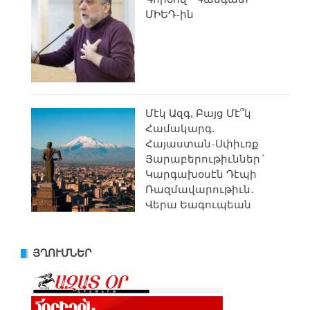
ՄԻԵԴ-ին
Մէկ Ազգ, Բայց Մէ՞կ
Համակարգ.
Հայաստան-Սփիւռք
Յարաբերութիւններ`
Կարգախօսէն Դէպի
Ռազմավարութիւն․
Վերա Եագուպեան
ՅՂՈՒՄՆԵՐ