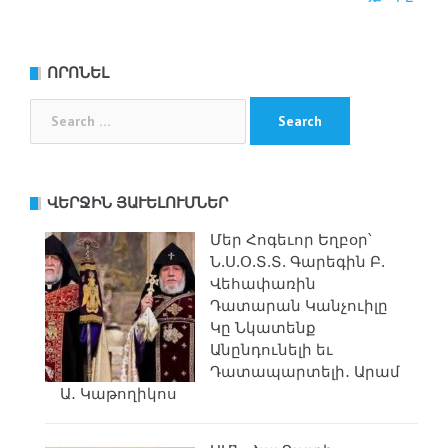
ՈՐՈՆԵԼ
Search
for:
ՎԵՐՋԻՆ ՅԱՒԵԼՈՒՄՆԵՐ
Մեր Հոգեւոր Եղբօր՝
Ն.Ս.Օ.Տ.Տ. Գարեգին Բ.
Վեհափառին
Դատարան Կանչուիլը
Կը Նկատենք
Անընդունելի եւ
Դատապարտելի․ Արամ
Ա․ Կաթողիկոս