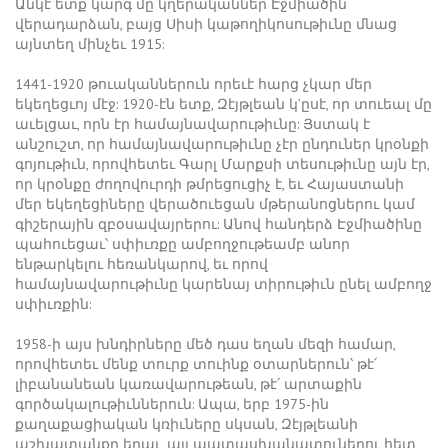
Անկէ ետք կարգ մը կղերականներ Էջմիածին
վերադարձան, բայց Սիսի կաթողիկոսութիւնը մնաց
այնտեղ մինչեւ 1915:
1441-1920 թուականներուն որեւէ հարց չկար մեր
եկեղեցւոյ մէջ: 1920-էն ետք, Զէյթլեան կ’ըսէ, որ տուեալ մը
աւելցաւ, որն էր համայնավարութիւնը: Յստակ է
անշուշտ, որ համայնավարութիւնը չէր ընդուներ կրօնքի
գոյութիւն, որովհետեւ Գարլ Մարքսի տեսութիւնը այն էր,
որ կրօնքը ժողովուրդի թմրեցուցիչ է, եւ Հայաստանի
մեր եկեղեցիները վերածուեցան մթերանոցներու կամ
գիշերային զբօսավայրերու: Անով հանդերձ Էջմիածինը
պահուեցաւ՝ սփիւռքը ամբողջութեամբ անոր
ենթարկելու հեռանկարով, եւ որով
համայնավարութիւնը կարենայ տիրութիւն ընել ամբողջ
սփիւռքին:
1958-ի այս խնդիրները մեծ դաս եղան մեզի համար,
որովհետեւ մենք տուրք տուինք օտարներուն՝ թէ՛
լիբանանեան կառավարութեան, թէ՛ արտաքին
գործակալութիւններուն: Ապա, երբ 1975-ին
քաղաքացիական կռիւները սկսան, Զէյթլեանի
աշխատանքը եղաւ, այլ պատասխանատուներու հետ