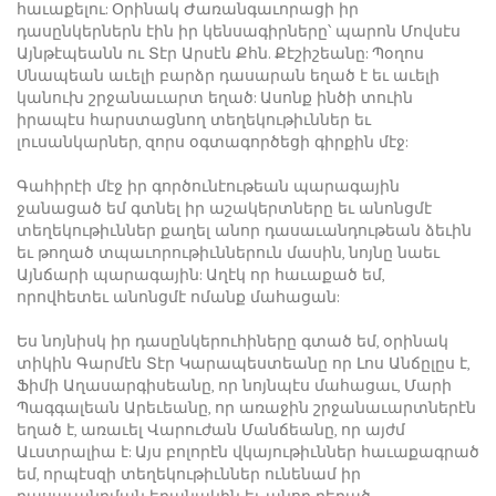
հաւաքելու: Օրինակ Ժառանգաւորացի իր
դասընկերներն էին իր կենսագիրները՝ պարոն Մովսէս
Այնթէպեանն ու Տէր Արսէն Քհն. Քէշիշեանը: Պօղոս
Սնապեան աւելի բարձր դասարան եղած է եւ աւելի
կանուխ շրջանաւարտ եղած: Ասոնք ինծի տուին
իրապէս հարստացնող տեղեկութիւններ եւ
լուսանկարներ, զորս օգտագործեցի գիրքին մէջ:
Գահիրէի մէջ իր գործունէութեան պարագային
ջանացած եմ գտնել իր աշակերտները եւ անոնցմէ
տեղեկութիւններ քաղել անոր դասաւանդութեան ձեւին
եւ թողած տպաւորութիւններուն մասին, նոյնը նաեւ
Այնճարի պարագային: Աղէկ որ հաւաքած եմ,
որովհետեւ անոնցմէ ոմանք մահացան:
Ես նոյնիսկ իր դասընկերուհիները գտած եմ, օրինակ
տիկին Գարմէն Տէր Կարապեստեանը որ Լոս Անճըլըս է,
Ֆիմի Աղասարգիսեանը, որ նոյնպէս մահացաւ, Մարի
Պագգալեան Արեւեանը, որ առաջին շրջանաւարտներէն
եղած է, առաւել Վարուժան Մանճեանը, որ այժմ
Աւստրալիա է: Այս բոլորէն վկայութիւններ հաւաքագրած
եմ, որպէսզի տեղեկութիւններ ունենամ իր