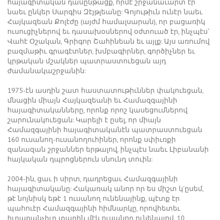
հայագիտական դասընթացք, որմէ շրջանաւարտ էր
նաեւ ընկեր Սարգիս Զէյթլեանը: Գոյութիւն ունէր նաեւ
Հայկազեան Քոլէժը (այժմ համալսարան), որ բացառիկ
ուսուցիչներով եւ դասախօսներով օժտուած էր, ինչպէս՝
Վահէ Օշական, Գրիգոր Շահինեան եւ այլք: Այս առումով
բազմաթիւ գրագէտներ, խմբագիրներ, գործիչներ եւ
կրթական մշակներ պատրաստուեցան այդ
ժամանակաշրջանին:
1975-էն ասդին շատ հաստատութիւններ փակուեցան,
մնացին միայն Հայկազեանի եւ Համազգայինի
հայագիտականները, որոնք որոշ կասեցումներով
շարունակուեցան: Կարելի է ըսել, որ միայն
Համազգայինի հայագիտականէն պատրաստուեցան
160 ուսանող-ուսանողուհիներ, որոնք սփիւռքի
զանազան շրջաններ երթալով, ինչպէս նաեւ Լիբանանի
հայկական դպրոցներուն սնունդ տուին:
2004-ին, ցաւ ի սիրտ, դադրեցաւ Համազգայինի
հայագիտականը: Հակառակ անոր որ ես միշտ կ’ըսեմ,
թէ նոյնիսկ եթէ 1 ուսանող ունենայինք, պէտք էր
պահուէր Համազգայինի հիմնարկը, որովհետեւ
իւրաքանչիւր տարին մէկ ուսանող ունենալով, 10