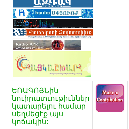
ԵՌԱԳՈՅՆին
նուիրատւութիւններ
կատարելու համար
սեղմեցէք այս
կոճակին: