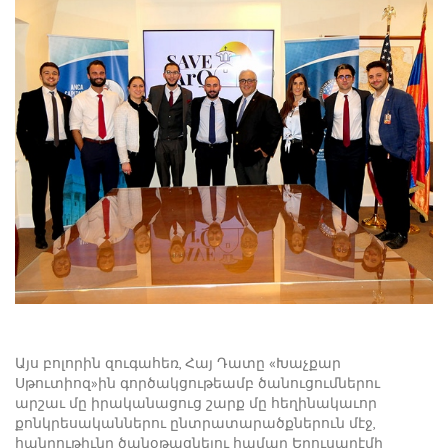
Այս բոլորին զուգահեռ, Հայ Դատը «Խաչքար
Սթուտիոզ»ին գործակցութեամբ ծանուցումներու
արշաւ մը իրականացուց շարք մը հեղինակաւոր
քոնկրեսականներու ընտրատարածքներուն մէջ,
հանրութիւնը ծանօթացնելու համար Երուսաղէմի