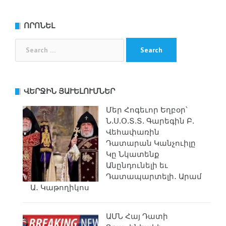
ՈՐՈՆԵԼ
Search
for:
ՎԵՐՋԻՆ ՅԱՒԵԼՈՒՄՆԵՐ
Մեր Հոգեւոր Եղբօր՝
Ն.Ս.Օ.Տ.Տ. Գարեգին Բ.
Վեհափառին
Դատարան Կանչուիլը
Կը Նկատենք
Անընդունելի եւ
Դատապարտելի․ Արամ
Ա․ Կաթողիկոս
ԱՄՆ Հայ Դատի