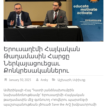
Երուսաղէմի Հայկական
Թաղամասին Հարցը
Ներկայացուեցաւ
Քոնկրեսականներու
January 30, 2025
Areky
Աշխարհ
,
Սփիւռք
Ամերիկայի Հայ Դատի յանձնախումբին
նախաձեռնութեամբ՝ Երուսաղէմի Հայկական
թաղամասին մէջ գտնուող «Կովերու պարտէզ»ի
պաշտպանութեան լծուած Save the ArQ խմբաւորումի