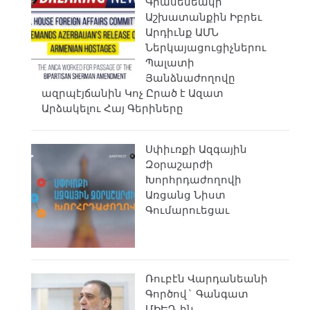
Գրասենեակի
Աշխատանքին Իբրեւ
Արդիւնք ԱՄՆ
Ներկայացուցիչներու
Պալատի
Յանձնաժողովը
ազրպէյճանին Կոչ Ըրած է Ազատ
Արձակելու Հայ Գերիները
Սփիւռքի Ազգային
Զօրաշարժի
Խորհրդաժողովի
Առցանց Նիստ
Գումարուեցաւ
Ռուբէն Վարդանեանի
Գործով` Գանգատ
ՄԻԵԴ-ին