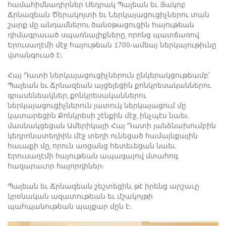
համահիմնադիրներ Սեդրակ Պալեան եւ Յակոբ
Ճրնազեան Ծերակոյտի եւ Ներկայացուցիչներու տան
շարք մը անդամներու ծանօթացուցին հայութեան
դիմագրաւած սպառնալիքները, որոնց պատճառով
Երուսաղէմի մէջ հայութեան 1700-ամեայ ներկայութիւնը
վտանգուած է։
Հայ Դատի ներկայացուցիչներուն ընկերակցութեամբ՝
Պալեան եւ Ճրնազեան այցելեցին քոնկրեսականներու
գրասենեակներ, քոնկրեսականներու
ներկայացուցիչներուն յատուկ ներկայացում մը
կատարեցին Քոնկրեսի շէնքին մէջ, ինչպէս նաեւ
մասնակցեցան Ամերիկայի Հայ Դատի յանձնախումբին
կեդրոնատեղիին մէջ տեղի ունեցած համայնքային
հաւաքի մը, որուն առցանց հետեւեցան նաեւ
Երուսաղէմի հայութեան ապագայով մտահոգ
հազարաւոր հայորդիներ։
Պալեան եւ Ճրնազեան շեշտեցին, թէ իրենց արշաւը
կրօնական ազատութեան եւ մշակոյթի
պահպանութեան պայքար մըն է։