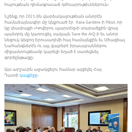
հայութեան դիմագրաւած դժուարութիւններուն։
Նշենք, որ 2021-ին վարձակալութեան անօրէն
համաձայնագիր մը կնքուած էր Xana Gardens-ի հետ, որ
կը փափաքի «Կովերու պարտէզ»ի տարածքին վրայ
պանդոկ մը կառուցել, սակայն Save the ArQ-ի եւ անոր
նեցուկ կեցող Երուսաղէմի հայ համայնքին եւ Միացեալ
Նահանգներէն ու այլ վայրերէ իրաւաբաններու
միջամտութեամբ կարելի եղած է սառեցնել
գործընթացը։
Այս արշաւին աջակցելու համար այցելել Հայ
Դատի
կայքէջը
։