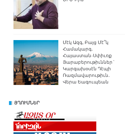
Մէկ Ազգ, Բայց Մէ՞կ
Համակարգ.
Հայաստան-Սփիւռք
Յարաբերութիւններ`
Կարգախօսէն Դէպի
Ռազմավարութիւն․
Վերա Եագուպեան
ՅՂՈՒՄՆԵՐ