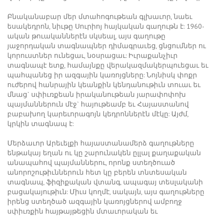
Բնականաբար մեր մտահոգութեան գլխաւոր, նաեւ
եսակեդրոն, նիւթը Սուրիոյ հայկական գաղութն է: 1960-
ական թուականներէն սկսեալ, այս գաղութը
յաջորդական տագնապներ դիմագրաւեց, ցնցումներ ու
կորուստներ ունեցաւ, նօսրացաւ: Իւրաքանչիւր
տագնապէ ետք, համայնքը վերակազմակերպուեցաւ եւ
պահպանեց իր ազգային կառոյցները: Նոյնիսկ փոքր
ուժերով հանրային կեանքին կենդանութիւն տուաւ եւ
մնաց` սփիւռքեան իրականութեան յարափոփոխ
պայմաններուն մէջ` հայութեամբ եւ Հայաստանով
բաբախող կարեւորագոյն կեդրոններէն մէկը: Այժմ,
կրկին տագնապ է:
Մերձաւոր Արեւելքի հայաստանամերձ գաղութները
ենթակայ եղան ու կը շարունակեն ըլլալ քաղաքական
անապահով պայմաններու, որոնք ստեղծուած
անորոշութիւններուն հետ կը բերեն տնտեսական
տագնապ, ֆիզիքական վտանգ, ապագայ տեսլականի
բացակայութիւն: Միւս կողմէ, սակայն, այս գաղութները
իրենց ստեղծած ազգային կառոյցներով ամբողջ
սփիւռքին հայթայթեցին մտաւորական եւ