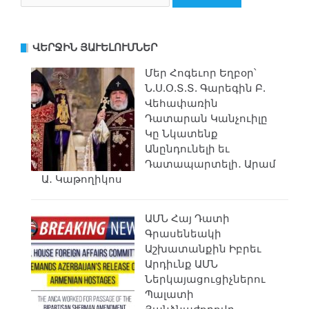
ՎԵՐՋԻՆ ՅԱՒԵԼՈՒՄՆԵՐ
Մեր Հոգեւոր Եղբօր՝
Ն.Ս.Օ.Տ.Տ. Գարեգին Բ.
Վեհափառին
Դատարան Կանչուիլը
Կը Նկատենք
Անընդունելի եւ
Դատապարտելի․ Արամ
Ա․ Կաթողիկոս
ԱՄՆ Հայ Դատի
Գրասենեակի
Աշխատանքին Իբրեւ
Արդիւնք ԱՄՆ
Ներկայացուցիչներու
Պալատի