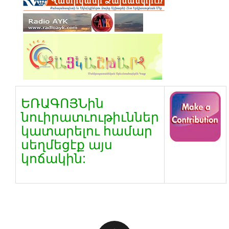
ԵՌԱԳՈՅՆին
նուիրատւութիւններ
կատարելու համար
սեղմեցէք այս
կոճակին: