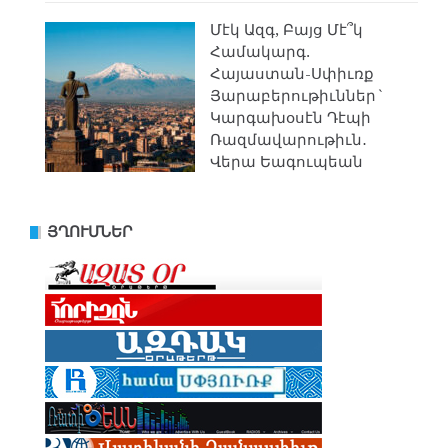
Մէկ Ազգ, Բայց Մէ՞կ
Համակարգ.
Հայաստան-Սփիւռք
Յարաբերութիւններ`
Կարգախօսէն Դէպի
Ռազմավարութիւն․
Վերա Եագուպեան
ՅՂՈՒՄՆԵՐ