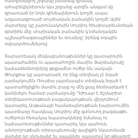
հանդիսացող շրջանը յանձնեց զինեալ
ահաբեկիչներուն: Այս շրջանը արդէն անգամ մը
գրաւուած էր նոյն զինեալներուն կողմէ, ապա
ազատագրուած սուրիական բանակին կողմէ: Այժմ
մարտերը կը շարունակուին Սուրիոյ հիւսիսարեւմտեան
գօտիին մէջ. սուրիական բանակին կ՛օժանդակեն
աշխարհազօրայիններ եւ ռուսերը` իրենց օդային
ռմբակոծումներով:
Տարատեսակ մեկնաբանութիւններ կը կատարուին
պատահածին ու պատահողին մասին: Յարձակումը
նախաձեռնողները թրքամէտ ուժեր են, սակայն
Թուրքիա կը յայտարարէ, որ ինք տեղեակ չէ եղած
յարձակումէն: Ռուսիա յայտնապէս տեղեակ եղած է
պատահելիքին մասին, բայց ոչ մէկ քայլ ձեռնարկած է
կանխելու համար յարձակումը: Դժուար է, ճշմարիտ
տեղեկատուութեան բացակայութեան, վերլուծում
կատարել, Ասթանայի համաձայնութեան խախտումին
պատճառը հասկնալ, Սուրիոյ մէջ գտնուող բազմաթիւ
ուժերուն հեռակայ նպատակները իմանալ ու
նախատեսութիւններ կատարել: Այս պահուն,
անորոշութեան տիրապետումը գալիքին նկատմամբ
վախեր կը սնուցանէ եւ սպաննիչ սպասում կը թելադրէ: