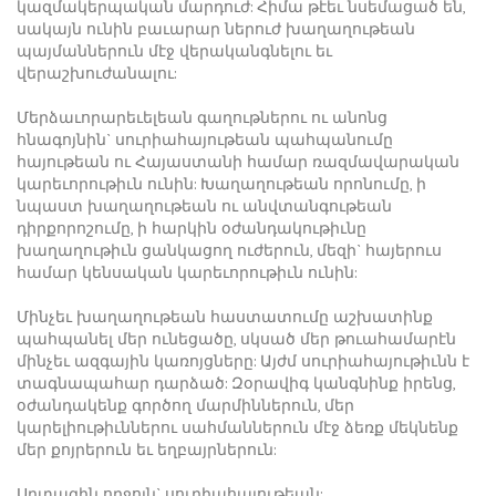
կազմակերպական մարդուժ: Հիմա թէեւ նսեմացած են,
սակայն ունին բաւարար ներուժ խաղաղութեան
պայմաններուն մէջ վերականգնելու եւ
վերաշխուժանալու:
Մերձաւորարեւելեան գաղութներու ու անոնց
հնագոյնին` սուրիահայութեան պահպանումը
հայութեան ու Հայաստանի համար ռազմավարական
կարեւորութիւն ունին: Խաղաղութեան որոնումը, ի
նպաստ խաղաղութեան ու անվտանգութեան
դիրքորոշումը, ի հարկին օժանդակութիւնը
խաղաղութիւն ցանկացող ուժերուն, մեզի` հայերուս
համար կենսական կարեւորութիւն ունին:
Մինչեւ խաղաղութեան հաստատումը աշխատինք
պահպանել մեր ունեցածը, սկսած մեր թուահամարէն
մինչեւ ազգային կառոյցները: Այժմ սուրիահայութիւնն է
տագնապահար դարձած: Զօրավիգ կանգնինք իրենց,
օժանդակենք գործող մարմիններուն, մեր
կարելիութիւններու սահմաններուն մէջ ձեռք մեկնենք
մեր քոյրերուն եւ եղբայրներուն:
Սրտագին ողջոյն` սուրիահայութեան: