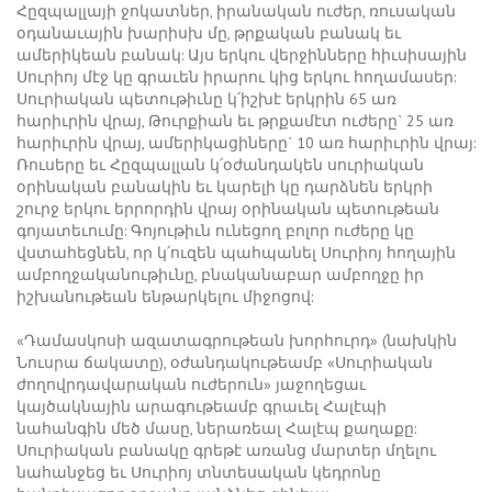
Հըզպալլայի ջոկատներ, իրանական ուժեր, ռուսական
օդանաւային խարիսխ մը, թրքական բանակ եւ
ամերիկեան բանակ: Այս երկու վերջինները հիւսիսային
Սուրիոյ մէջ կը գրաւեն իրարու կից երկու հողամասեր:
Սուրիական պետութիւնը կ՛իշխէ երկրին 65 առ
հարիւրին վրայ, Թուրքիան եւ թրքամէտ ուժերը` 25 առ
հարիւրին վրայ, ամերիկացիները` 10 առ հարիւրին վրայ:
Ռուսերը եւ Հըզպալլան կ՛օժանդակեն սուրիական
օրինական բանակին եւ կարելի կը դարձնեն երկրի
շուրջ երկու երրորդին վրայ օրինական պետութեան
գոյատեւումը: Գոյութիւն ունեցող բոլոր ուժերը կը
վստահեցնեն, որ կ՛ուզեն պահպանել Սուրիոյ հողային
ամբողջականութիւնը, բնականաբար ամբողջը իր
իշխանութեան ենթարկելու միջոցով:
«Դամասկոսի ազատագրութեան խորհուրդ» (նախկին
Նուսրա ճակատը), օժանդակութեամբ «Սուրիական
ժողովրդավարական ուժերուն» յաջողեցաւ
կայծակնային արագութեամբ գրաւել Հալէպի
նահանգին մեծ մասը, ներառեալ Հալէպ քաղաքը:
Սուրիական բանակը գրեթէ առանց մարտեր մղելու
նահանջեց եւ Սուրիոյ տնտեսական կեդրոնը