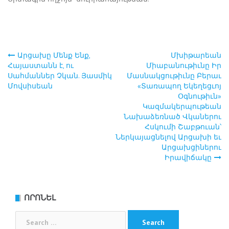
Արցախը Մենք Ենք,
Մխիթարեան
Post
Հայաստանն է, ու
Միաբանութիւնը Իր
Սահմաններ Չկան. Յասմիկ
Մասնակցութիւնը Բերաւ
navigation
Մովսիսեան
«Տառապող Եկեղեցւոյ
Օգնութիւն»
Կազմակերպութեան
Նախաձեռնած Վկաներու
Հսկումի Շաբթուան՝
Ներկայացնելով Արցախի եւ
Արցախցիներու
Իրավիճակը
ՈՐՈՆԵԼ
Search
for: