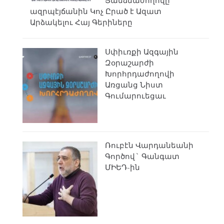
Յանձնաժողովը
ազրպէյճանին Կոչ Ըրած է Ազատ
Արձակելու Հայ Գերիները
Սփիւռքի Ազգային
Զօրաշարժի
Խորհրդաժողովի
Առցանց Նիստ
Գումարուեցաւ
Ռուբէն Վարդանեանի
Գործով` Գանգատ
ՄԻԵԴ-ին