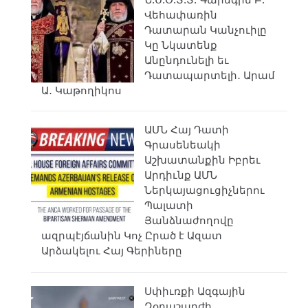
Ն.Ս.Օ.Տ.Տ. Գարեգին Բ.
Վեհափառին
Դատարան Կանչուիլը
Կը Նկատենք
Անընդունելի եւ
Դատապարտելի․ Արամ
Ա․ Կաթողիկոս
ԱՄՆ Հայ Դատի
Գրասենեակի
Աշխատանքին Իբրեւ
Արդիւնք ԱՄՆ
Ներկայացուցիչներու
Պալատի
Յանձնաժողովը
ազրպէյճանին Կոչ Ըրած է Ազատ
Արձակելու Հայ Գերիները
Սփիւռքի Ազգային
Զօրաշարժի