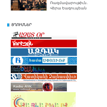
Ռազմավարութիւն․
Վերա Եագուպեան
ՅՂՈՒՄՆԵՐ