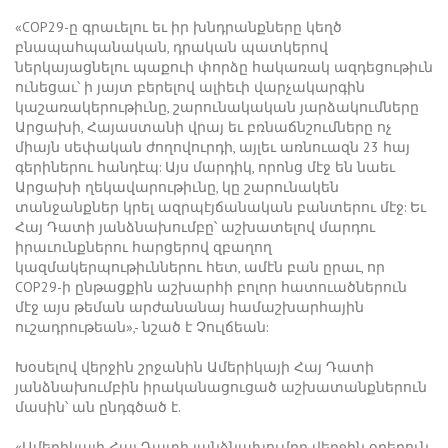
«COP29-ը գրաւելու եւ իր խնդրանքները կեղծ
բնապահպանական, դրական պատկերով
ներկայացնելու պաքուի փորձը հակառակ ազդեցութիւն
ունեցաւ՝ ի յայտ բերելով ալիեւի վարչակարգին
կաշառակերութիւնը, շարունակական յարձակումները
Արցախի, Հայաստանի վրայ եւ բռնաճնշումները ոչ
միայն սեփական ժողովուրդի, այլեւ առնուազն 23 հայ
գերիներու հանդէպ: Այս մարդիկ, որոնց մէջ են նաեւ
Արցախի ղեկավարութիւնը, կը շարունակեն
տանջանքներ կրել ազրպէյճանական բանտերու մէջ: Եւ
Հայ Դատի յանձնախումբը՝ աշխատելով մարդու
իրաւունքներու հարցերով զբաղող
կազմակերպութիւններու հետ, ամէն բան ըրաւ, որ
COP29-ի ընթացքին աշխարհի բոլոր հատուածներուն
մէջ այս թեման արժանանայ համաշխարհային
ուշադրութեան»,- նշած է Չուլճեան:
Խօսելով վերջին շրջանին Ամերիկայի Հայ Դատի
յանձնախումբին իրականացուցած աշխատանքներուն
մասին՝ ան ընդգծած է.
«Ամերիկայի Հայ Դատի յանձնախումբը վերջին օրերուն