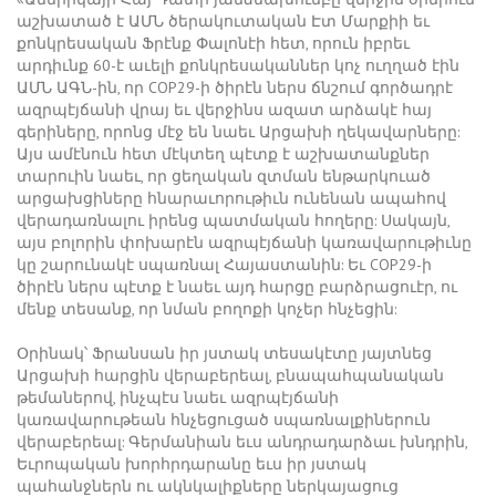
աշխատած է ԱՄՆ ծերակուտական Էտ Մարքիի եւ
քոնկրեսական Ֆրէնք Փալոնէի հետ, որուն իբրեւ
արդիւնք 60-է աւելի քոնկրեսականներ կոչ ուղղած էին
ԱՄՆ ԱԳՆ-ին, որ COP29-ի ծիրէն ներս ճնշում գործադրէ
ազրպէյճանի վրայ եւ վերջինս ազատ արձակէ հայ
գերիները, որոնց մէջ են նաեւ Արցախի ղեկավարները:
Այս ամէնուն հետ մէկտեղ պէտք է աշխատանքներ
տարուին նաեւ, որ ցեղական զտման ենթարկուած
արցախցիները հնարաւորութիւն ունենան ապահով
վերադառնալու իրենց պատմական հողերը: Սակայն,
այս բոլորին փոխարէն ազրպէյճանի կառավարութիւնը
կը շարունակէ սպառնալ Հայաստանին: Եւ COP29-ի
ծիրէն ներս պէտք է նաեւ այդ հարցը բարձրացուէր, ու
մենք տեսանք, որ նման բողոքի կոչեր հնչեցին:
Օրինակ՝ Ֆրանսան իր յստակ տեսակէտը յայտնեց
Արցախի հարցին վերաբերեալ, բնապահպանական
թեմաներով, ինչպէս նաեւ ազրպէյճանի
կառավարութեան հնչեցուցած սպառնալքիներուն
վերաբերեալ: Գերմանիան եւս անդրադարձաւ խնդրին,
Եւրոպական խորհրդարանը եւս իր յստակ
պահանջներն ու ակնկալիքները ներկայացուց