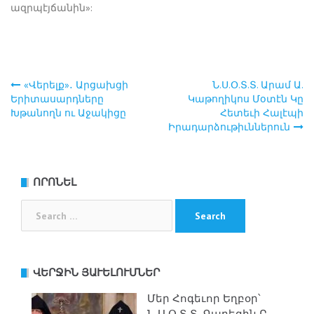
ազրպէյճանին»:
«Վերելք»․ Արցախցի
Ն.Ս.Օ.Տ.Տ. Արամ Ա.
Post
Երիտասարդները
Կաթողիկոս Մօտէն Կը
Խթանողն ու Աջակիցը
Հետեւի Հալէպի
navigation
Իրադարձութիւններուն
ՈՐՈՆԵԼ
Search
for:
ՎԵՐՋԻՆ ՅԱՒԵԼՈՒՄՆԵՐ
Մեր Հոգեւոր Եղբօր՝