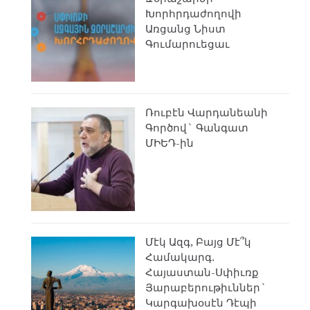
Խորհրդաժողովի
Առցանց Նիստ
Գումարուեցաւ
Ռուբէն Վարդանեանի
Գործով` Գանգատ
ՄԻԵԴ-ին
Մէկ Ազգ, Բայց Մէ՞կ
Համակարգ.
Հայաստան-Սփիւռք
Յարաբերութիւններ`
Կարգախօսէն Դէպի