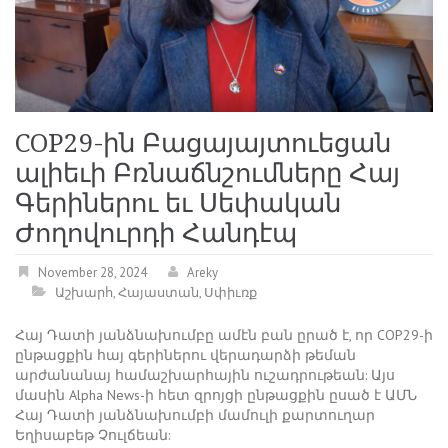
COP29-ին Բացայայտուեցան
ալիեւի Բռնաճնշումները Հայ
Գերիներու եւ Սեփական
Ժողովուրդի Հանդէպ
November 28, 2024
Areky
Աշխարհ
,
Հայաստան
,
Սփիւռք
Հայ Դատի յանձնախումբը ամէն բան ըրած է, որ COP29-ի
ընթացքին հայ գերիներու վերադարձի թեման
արժանանայ համաշխարհային ուշադրութեան: Այս
մասին Alpha News-ի հետ զրոյցի ընթացքին ըսած է ԱՄՆ
Հայ Դատի յանձնախումբի մամուլի քարտուղար
Եղիսաբեթ Չուլճեան: