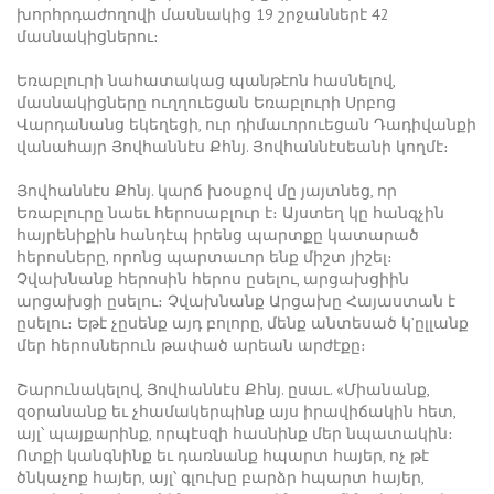
խորհրդաժողովի մասնակից 19 շրջաններէ 42
մասնակիցներու։
Եռաբլուրի նահատակաց պանթէոն հասնելով,
մասնակիցները ուղղուեցան Եռաբլուրի Սրբոց
Վարդանանց եկեղեցի, ուր դիմաւորուեցան Դադիվանքի
վանահայր Յովհաննէս Քհնյ. Յովհաննէսեանի կողմէ։
Յովհաննէս Քհնյ. կարճ խօսքով մը յայտնեց, որ
Եռաբլուրը նաեւ հերոսաբլուր է։ Այստեղ կը հանգչին
հայրենիքին հանդէպ իրենց պարտքը կատարած
հերոսները, որոնց պարտաւոր ենք միշտ յիշել։
Չվախնանք հերոսին հերոս ըսելու, արցախցիին
արցախցի ըսելու։ Չվախնանք Արցախը Հայաստան է
ըսելու։ Եթէ չըսենք այդ բոլորը, մենք անտեսած կ’ըլլանք
մեր հերոսներուն թափած արեան արժէքը։
Շարունակելով, Յովհաննէս Քհնյ. ըսաւ. «Միանանք,
զօրանանք եւ չհամակերպինք այս իրավիճակին հետ,
այլ՝ պայքարինք, որպէսզի հասնինք մեր նպատակին։
Ոտքի կանգնինք եւ դառնանք հպարտ հայեր, ոչ թէ
ծնկաչոք հայեր, այլ՝ գլուխը բարձր հպարտ հայեր,