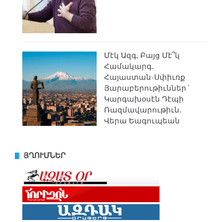
Մէկ Ազգ, Բայց Մէ՞կ
Համակարգ.
Հայաստան-Սփիւռք
Յարաբերութիւններ`
Կարգախօսէն Դէպի
Ռազմավարութիւն․
Վերա Եագուպեան
ՅՂՈՒՄՆԵՐ