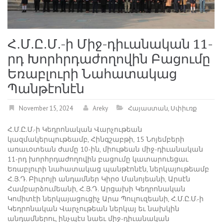
Հ.Մ.Ը.Մ.-ի Միջ-դիւանական 11-
րդ Խորհրդաժողովին Բացումը
Եռաբլուրի Նահատակաց
Պանթէոնէն
November 15, 2024
Areky
Հայաստան
,
Սփիւռք
Հ.Մ.Ը.Մ.-ի Կեդրոնական Վարչութեան
կազմակերպութեամբ, Հինգշաբթի, 15 Նոյեմբերի
առաւօտեան ժամը 10-ին, միութեան միջ-դիւանական
11-րդ խորհրդաժողովին բացումը կատարուեցաւ
Եռաբլուրի նահատակաց պանթէոնէն, ներկայութեամբ
Հ.Յ.Դ. Բիւրոյի անդամներ Կիրօ Մանոյեանի, Արսէն
Համբարձումեանի, Հ.Յ.Դ. Արցախի Կեդրոնական
Կոմիտէի ներկայացուցիչ Արա Պուլուզեանի, Հ.Մ.Ը.Մ.-ի
Կեդրոնական Վարչութեան ներկայ եւ նախկին
անդամներու, ինչպէս նաեւ միջ-դիւանական