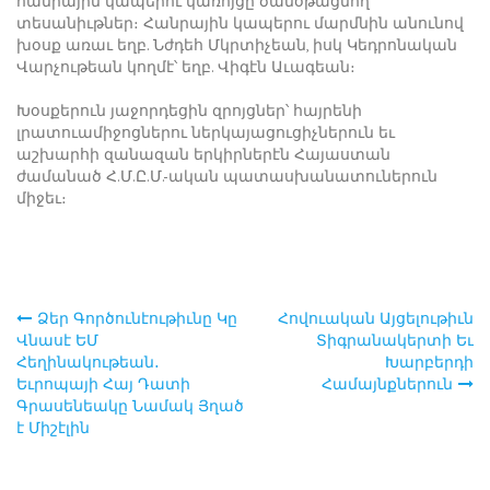
հանրային կապերու կառոյցը ծանօթացնող
տեսանիւթներ։ Հանրային կապերու մարմնին անունով
խօսք առաւ եղբ. Նժդեհ Մկրտիչեան, իսկ Կեդրոնական
Վարչութեան կողմէ՝ եղբ. Վիգէն Աւագեան։
Խօսքերուն յաջորդեցին զրոյցներ՝ հայրենի
լրատուամիջոցներու ներկայացուցիչներուն եւ
աշխարհի զանազան երկիրներէն Հայաստան
ժամանած Հ.Մ.Ը.Մ.-ական պատասխանատուներուն
միջեւ։
Ձեր Գործունէութիւնը Կը
Հովուական Այցելութիւն
Post
Վնասէ ԵՄ
Տիգրանակերտի Եւ
Հեղինակութեան․
Խարբերդի
navigation
Եւրոպայի Հայ Դատի
Համայնքներուն
Գրասենեակը Նամակ Յղած
է Միշէլին