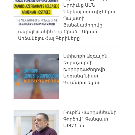
Արդիւնք ԱՄՆ
Ներկայացուցիչներու
Պալատի
Յանձնաժողովը
ազրպէյճանին Կոչ Ըրած է Ազատ
Արձակելու Հայ Գերիները
Սփիւռքի Ազգային
Զօրաշարժի
Խորհրդաժողովի
Առցանց Նիստ
Գումարուեցաւ
Ռուբէն Վարդանեանի
Գործով` Գանգատ
ՄԻԵԴ-ին