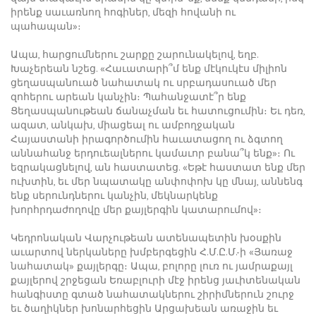
իրենք սաւառնող հոգիներ, մեզի հովանի ու
պահապան»։
Ապա, հարցումներու շարքը շարունակելով, եղբ.
Խաչերեան նշեց. «Հաւատարի՞մ ենք մէկուկէս միլիոն
ցեղասպանուած նահատակ ու սրբադասուած մեր
զոհերու արեան կանչին։ Պահանջատէ՞ր ենք
Ցեղասպանութեան ճանաչման եւ հատուցումին։ Եւ դեռ,
ազատ, անկախ, միացեալ ու ամբողջական
Հայաստանի իրագործումին հաւատացող ու ձգտող
աննահանջ երդուեալներու կամաւոր բանա՞կ ենք»։ Ու
եզրակացնելով, ան հաստատեց. «Եթէ հաստատ ենք մեր
ուխտին, եւ մեր նպատակը անփոփոխ կը մնայ, աննենգ
ենք սերունդներու կանչին, մեկնարկենք
խորհրդաժողովը մեր քայլերգին կատարումով»։
Կեդրոնական Վարչութեան ատենապետին խօսքին
աւարտով ներկաները խմբերգեցին Հ.Մ.Ը.Մ.-ի «Յառաջ
նահատակ» քայլերգը։ Ապա, բոլորը լուռ ու յամրաքայլ
քայլերով շրջեցան Եռաբլուրի մէջ իրենց յաւիտենական
հանգիստը գտած նահատակներու շիրիմներուն շուրջ
եւ ծաղիկներ խոնարհեցին Արցախեան առաջին եւ