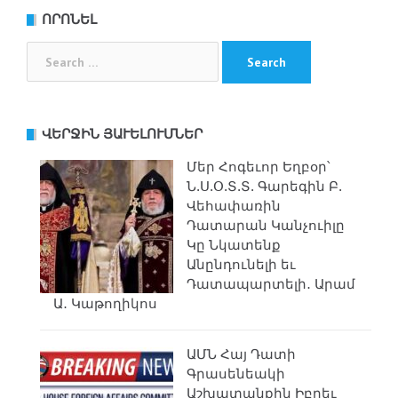
ՈՐՈՆԵԼ
Search
for:
ՎԵՐՋԻՆ ՅԱՒԵԼՈՒՄՆԵՐ
Մեր Հոգեւոր Եղբօր՝
Ն.Ս.Օ.Տ.Տ. Գարեգին Բ.
Վեհափառին
Դատարան Կանչուիլը
Կը Նկատենք
Անընդունելի եւ
Դատապարտելի․ Արամ
Ա․ Կաթողիկոս
ԱՄՆ Հայ Դատի
Գրասենեակի
Աշխատանքին Իբրեւ