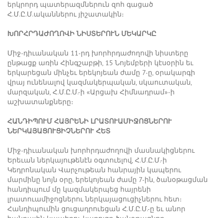
երկրորդ պատերազմներուն զոհ գացած
Հ.Մ.Ը.Մ.ականներու յիշատակին։
ԽՈՐՀՐԴԱԺՈՂՈՎԻ ՆԻՍՏԵՐՈՒՆ ՄԵԿԱՐԿԸ
Միջ-դիւանական 11-րդ խորհրդաժողովի նիստերը
ընթացք առին Հինգշաբթի, 15 Նոյեմբերի կէսօրին եւ
երկարեցան մինչեւ երեկոյեան ժամը 7-ը, օրակարգի
վրայ ունենալով կազմակերպական, սկաուտական,
մարզական, Հ.Մ.Ը.Մ.-ի «Արցախ Հիմնադրամ»-ի
աշխատանքները։
ՀԱՆԴԻՊՈՒՄ ՀԱՅՐԵՆԻ ԼՐԱՏՈՒԱՄԻՋՈՑՆԵՐՈՒ
ՆԵՐԿԱՅԱՑՈՒՑԻՉՆԵՐՈՒ ՀԵՏ
Միջ-դիւանական խորհրդաժողովի մասնակիցներու
Երեւան ներկայութենէն օգտուելով, Հ.Մ.Ը.Մ.-ի
Կեդրոնական Վարչութեան հանրային կապերու
մարմինը նոյն օրը, երեկոյեան ժամը 7-ին, ծանօթացման
հանդիպում մը կազմակերպեց հայրենի
լրատուամիջոցներու ներկայացուցիչներու հետ։
Հանդիպումին ցուցադրուեցան Հ.Մ.Ը.Մ.-ը եւ անոր