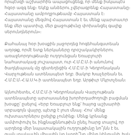
որպէսզի աշխարհին ապացուցենք, որ մենք իսկապէս
հզօր ազգ ենք։ Եկէք անձերու չվերագրենք Հայաստանը։
Հայաստանը ամբողջութեամբ Հայաստան է։
Հայաստանը մեզմով Հայաստան է եւ մենք պարտաւոր
ենք մեր պատիւը, մեր քաջութիւնը փոխանցել գալիք
սերունդներուն»։
Քահանայ հօր խօսքին յաջորդեց հոգեհանգստեան
աղօթք, որմէ ետք ներկաները դրօշակակիրներու
առաջնորդութեամբ ուղղուեցան Եռաբլուրի
նահատակաց յուշապատ, ուր Հ.Մ.Ը.Մ.-ի անունով
ծաղկեպսակ մը զետեղեցին Հ.Մ.Ը.Մ.-ի Կեդրոնական
Վարչութեան ատենապետ եղբ. Յակոբ Խաչերեան եւ
Հ.Մ.Ը.Մ.-Հ.Ա.Ս.Կ.-ի ատենապետ եղբ. Արթիւր Մկրտչեան։
Այնուհետեւ, Հ.Մ.Ը.Մ.-ի Կեդրոնական Վարչութեան
ատենապետը արտասանեց խորհրդաժողովի բացման
խօսքը՝ ըսելով. «Երբ Եռաբլուր ենք՝ հայոց աշխարհի
սրբագոյն վայրը, պէտք է լուռ մնալ։ Հոս՝ մենք
ուխտաւորներս ըսելիք չունինք։ Մենք կրնանք
ամփոփուիլ եւ ինքնաքննութիւն ընել, հարց տալով, որ
արդեօք մեր նպատակային ուղղութիւնը նո՞յնն է եւ
զայն տակաւին միասին կը կտրե՞նք, մենք կենդանի, իսկ