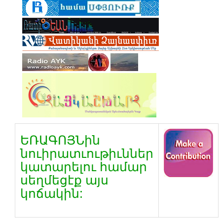
ԵՌԱԳՈՅՆին
նուիրատւութիւններ
կատարելու համար
սեղմեցէք այս
կոճակին: