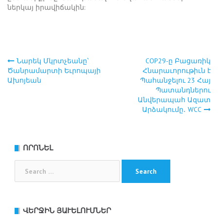
ներկայ իրավիճակին:
Նարեկ Մկրտչեանը՝
COP29-ը Բացառիկ
Post
Ծանրամարտի Եւրոպայի
Հնարաւորութիւն է
Ախոյեան
Պահանջելու 23 Հայ
navigation
Պատանդներու
Անվերապահ Ազատ
Արձակումը․ WCC
ՈՐՈՆԵԼ
Search
for:
ՎԵՐՋԻՆ ՅԱՒԵԼՈՒՄՆԵՐ