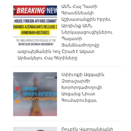
ԱՄՆ Հայ Դատի
Գրասենեակի
Աշխատանքին Իբրեւ
Արդիւնք ԱՄՆ
Ներկայացուցիչներու
Պալատի
Յանձնաժողովը
ազրպէյճանին Կոչ Ըրած է Ազատ
Արձակելու Հայ Գերիները
Սփիւռքի Ազգային
Զօրաշարժի
Խորհրդաժողովի
Առցանց Նիստ
Գումարուեցաւ
Ռուբէն Վարդանեանի