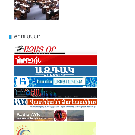
ՅՂՈՒՄՆԵՐ