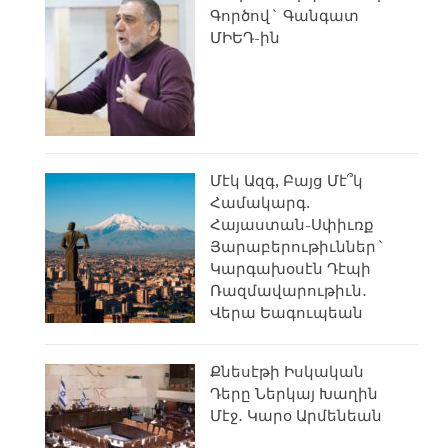
Գործով` Գանգատ
ՄԻԵԴ-ին
Մէկ Ազգ, Բայց Մէ՞կ
Համակարգ.
Հայաստան-Սփիւռք
Յարաբերութիւններ`
Կարգախօսէն Դէպի
Ռազմավարութիւն․
Վերա Եագուպեան
Քնեսէթի Իսկական
Դերը Ներկայ Խաղին
Մէջ․ Կարօ Արմենեան