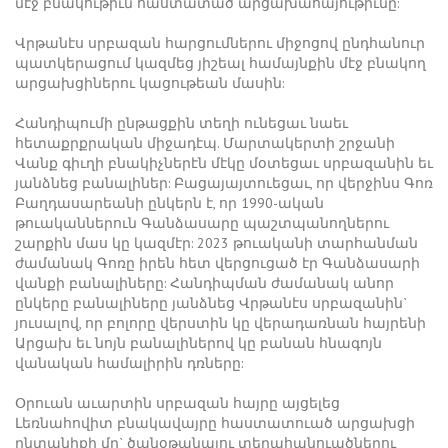
մէջ բնակութիւն հաստատած արցախահայութիւնը:
Վրթանէս սրբազան հարցումներու միջոցով ընդհանուր
պատկերացում կազմեց յիշեալ համայնքին մէջ բնակող
արցախցիներու կացութեան մասին:
Հանդիպումի ընթացքին տեղի ունեցաւ նաեւ
հետաքրքրական միջադէպ. Մարտակերտի շրջանի
Վանք գիւղի բնակիչներէն մէկը մօտեցաւ սրբազանին եւ
յանձնեց բանալիներ: Բացայայտուեցաւ, որ վերջինս Գոռ
Բաղդասարեանի ընկերն է, որ 1990-ական
թուականներուն Գանձասարը պաշտպանողներու
շարքին մաս կը կազմէր: 2023 թուականի տարհանման
ժամանակ Գոռը իրեն հետ վերցուցած էր Գանձասարի
վանքի բանալիները: Հանդիպման ժամանակ անոր
ընկերը բանալիները յանձնեց Վրթանէս սրբազանին`
յուսալով, որ բոլորը վերստին կը վերադառնան հայրենի
Արցախ եւ նոյն բանալիներով կը բանան հնագոյն
վանական համալիրին դռները:
Օրուան աւարտին սրբազան հայրը այցելեց
Լեռնահովիտ բնակավայրը հաստատուած արցախցի
ընտանիքի մը` ծանօթանալու տեղահանուածներու