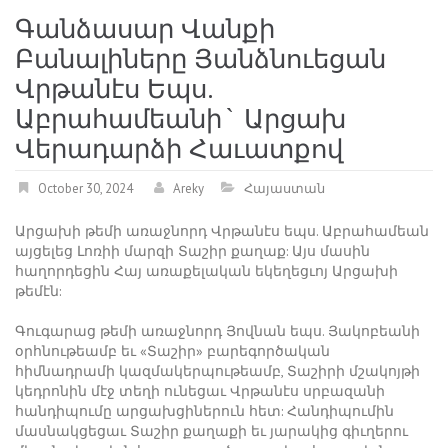
Գանձասար Վանքի
Բանալիները Յանձնուեցան
Վրթանէս Եպս.
Աբրահամեանի` Արցախ
Վերադարձի Հաւատքով
October 30, 2024
Areky
Հայաստան
Արցախի թեմի առաջնորդ Վրթանէս եպս. Աբրահամեան
այցելեց Լոռիի մարզի Տաշիր քաղաք: Այս մասին
հաղորդեցին Հայ առաքելական եկեղեցւոյ Արցախի
թեմէն:
Գուգարաց թեմի առաջնորդ Յովնան եպս. Յակոբեանի
օրհնութեամբ եւ «Տաշիր» բարեգործական
հիմնադրամի կազմակերպութեամբ, Տաշիրի մշակոյթի
կեդրոնին մէջ տեղի ունեցաւ Վրթանէս սրբազանի
հանդիպումը արցախցիներուն հետ: Հանդիպումին
մասնակցեցաւ Տաշիր քաղաքի եւ յարակից գիւղերու