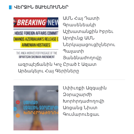
ՎԵՐՋԻՆ ՅԱՒԵԼՈՒՄՆԵՐ
ԱՄՆ Հայ Դատի
Գրասենեակի
Աշխատանքին Իբրեւ
Արդիւնք ԱՄՆ
Ներկայացուցիչներու
Պալատի
Յանձնաժողովը
ազրպէյճանին Կոչ Ըրած է Ազատ
Արձակելու Հայ Գերիները
Սփիւռքի Ազգային
Զօրաշարժի
Խորհրդաժողովի
Առցանց Նիստ
Գումարուեցաւ