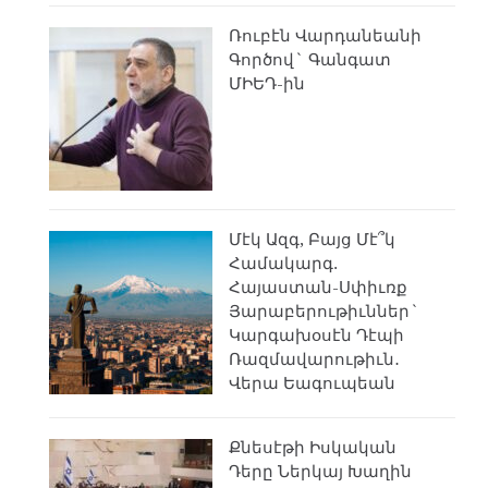
Ռուբէն Վարդանեանի
Գործով` Գանգատ
ՄԻԵԴ-ին
Մէկ Ազգ, Բայց Մէ՞կ
Համակարգ.
Հայաստան-Սփիւռք
Յարաբերութիւններ`
Կարգախօսէն Դէպի
Ռազմավարութիւն․
Վերա Եագուպեան
Քնեսէթի Իսկական
Դերը Ներկայ Խաղին