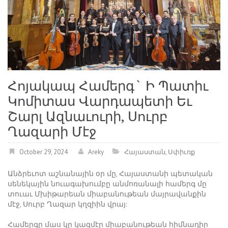
Հոյակապ Համերգ` Ի Պատիւ
Կոմիտաս Վարդապետի Եւ
Շարլ Ազնաւուրի, Սուրբ
Ղազարի Մէջ
October 29, 2024
Areky
Հայաստան
,
Սփիւռք
Անձրեւոտ աշնանային օր մը, Հայաստանի պետական
սենեկային նուագախումբը անմոռանալի համերգ մը
տուաւ Մխիթարեան միաբանութեան մայրավանքին
մէջ, Սուրբ Ղազար կղզիին վրայ:
Համերգը մաս կը կազմէր միաբանութեան հիմնադիր