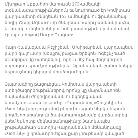
Մխիթար Աբբահօր մահուան 275-ամեակի
տօնակատարութիւններուն եւ նուիրուած էր Կոմիտաս
վարդապետի ծննդեան 155-ամեակին ու ֆրանսահայ
երգիչ Շարլ Ազնաւուրի ծննդեան հարիւրամեակին: Հայ
եւ օտար ունկնդիրներու հոծ բազմութիւն մը ժամանած
էր այս առիթով Սուրբ Ղազար:
Հայր Համազասպ Քէշիշեան` Մխիթարեան վարդապետ,
բարի գալուստի խօսքով բացաւ երեկոն` ոգեշնչուած
մթնոլորտ մը ստեղծելով, որուն մէջ հայ ժողովուրդի
սրբազան երաժշտութիւնը եւ ֆրանսական շանսոնները
ներդաշնակ կերպով միաձուլուեցան:
Յայտագիրը բացուեցաւ Կոմիտաս վարդապետի
ստեղծագործութիւններով, որոնք կը մարմնաւորեն
հայկական ժողովրդական ու եկեղեցական
երաժշտութեան էութիւնը: «Գարուն ա», «Շուշիկի» եւ
«Կռունկ» խոր յուզումով ընդունուեցան ներկաներուն
կողմէ, որ եռանդուն ծափահարութեամբ վարձատրեց
վսեմ եւ նուրբ մեկնաբանութիւնը: Յատկապէս
ջութակահար Աստղիկ Վարդանեանի մենանուագը`
«Կռունկ»-ը դիմաւորուեցաւ քար լռութեամբ զմայլած