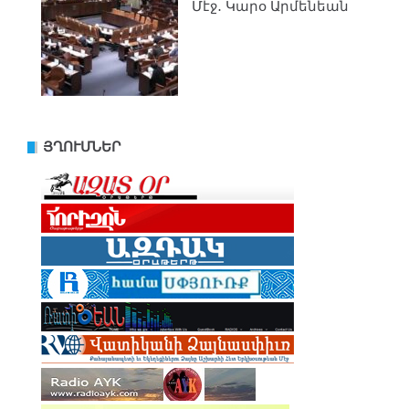
Մէջ․ Կարօ Արմենեան
ՅՂՈՒՄՆԵՐ