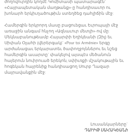
ժողովուրդին կողմէ: Կոմիտասի պատարագէն`
«Հայրապետական մաղթանք»-ը հանդիսաւոր ու
խոնարհ երկիւղածութիւն ստեղծեց դահլիճին մէջ:
Համերգին երկրորդ մասը բացուեցաւ Եւրոպայի մէջ
առաջին անգամ հնչող «Ազնաւուր մետլի»-ով մը:
Մեկնաբանութեամբ Հայարփի Եղիկեանի (Զիլ) եւ
Սիփան Օլահի (վերերգակ)` «Pour toi Arménie» երգը
արժանացաւ երկարատեւ ծափողջոյններու եւ նշեց
համերգին աւարտը` փակելով այսպէս մեծանուն
հայերուն նուիրուած երեկոն, սփիւռքի մշակութային եւ
հոգեկան հայրենիք հանդիսացող Սուրբ Ղազար
մայրավանքին մէջ:
Լուսանկարները`
ԴԱՒԻԹ ՍԱՀԱԿԵԱՆի