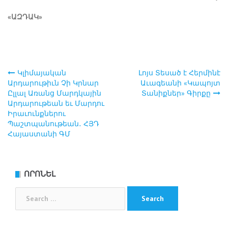
«ԱԶԴԱԿ»
Կլիմայական
Լոյս Տեսած է Հերմինէ
Post
Արդարութիւն Չի Կրնար
Աւագեանի «Կապոյտ
Ըլլալ Առանց Մարդկային
Տանիքներ» Գիրքը
navigation
Արդարութեան եւ Մարդու
Իրաւունքներու
Պաշտպանութեան․ ՀՅԴ
Հայաստանի ԳՄ
ՈՐՈՆԵԼ
Search
for: