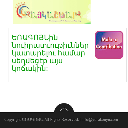
ԵՌԱԳՈՅՆին
նուիրատւութիւններ
կատարելու համար
սեղմեցէք այս
կոճակին:
Copyright ԵՌԱԳՈՅՆ. All Rights Reserved. |
info@yerakouyn.com