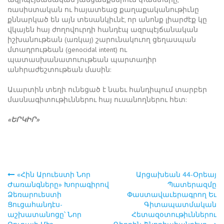
ռասիստական ու հայատեաց քաղաքականութիւնը
քննարկած են այն տեսանկիւնէ, որ անոնք լիարժէք կը
վկայեն հայ ժողովուրդի հանդէպ ազրպէյճանական
իշխանութեան (առկայ) շարունակուող ցեղասպան
մտադրութեան (genocidal intent) ու
պատասխանատուութեան պարտադիր
անհրաժեշտութեան մասին:
Աւարտին տեղի ունեցած է նաեւ հանդիպում տարբեր
մասնագիտութիւններու հայ ուսանողներու հետ:
«ԵՐԿԻՐ»
«Հին Արուեստի Նոր
Արցախեան 44-Օրեայ
Post
Ժառանգները» Խորագիրով
Պատերազմը
Ձեռարուեստի
Փաստավաւերագրող Եւ
navigation
Ցուցահանդէս-
Գիտապատմական
աշխատանոցը՝ Նոր
Հետազօտութիւններու