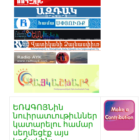
ԵՌԱԳՈՅՆին
նուիրատւութիւններ
կատարելու համար
սեղմեցէք այս