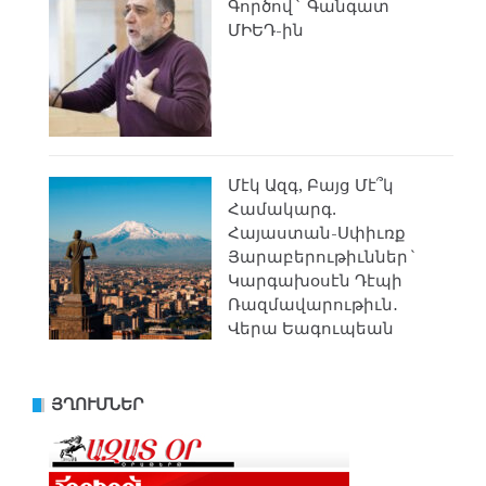
Գործով` Գանգատ
ՄԻԵԴ-ին
Մէկ Ազգ, Բայց Մէ՞կ
Համակարգ.
Հայաստան-Սփիւռք
Յարաբերութիւններ`
Կարգախօսէն Դէպի
Ռազմավարութիւն․
Վերա Եագուպեան
ՅՂՈՒՄՆԵՐ