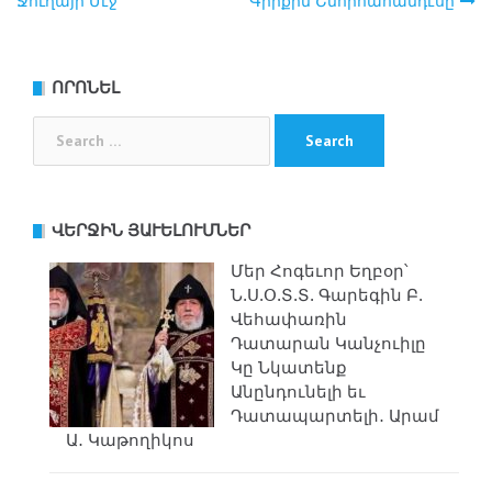
Ջուղայի Մէջ
Գիրքին Շնորհահանդէսը
ՈՐՈՆԵԼ
Search
for:
ՎԵՐՋԻՆ ՅԱՒԵԼՈՒՄՆԵՐ
Մեր Հոգեւոր Եղբօր՝
Ն.Ս.Օ.Տ.Տ. Գարեգին Բ.
Վեհափառին
Դատարան Կանչուիլը
Կը Նկատենք
Անընդունելի եւ
Դատապարտելի․ Արամ
Ա․ Կաթողիկոս