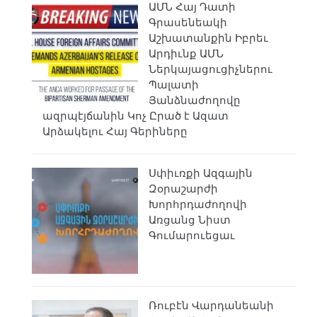
ԱՄՆ Հայ Դատի
Գրասենեակի
Աշխատանքին Իբրեւ
Արդիւնք ԱՄՆ
Ներկայացուցիչներու
Պալատի
Յանձնաժողովը
ազրպէյճանին Կոչ Ըրած է Ազատ
Արձակելու Հայ Գերիները
Սփիւռքի Ազգային
Զօրաշարժի
Խորհրդաժողովի
Առցանց Նիստ
Գումարուեցաւ
Ռուբէն Վարդանեանի