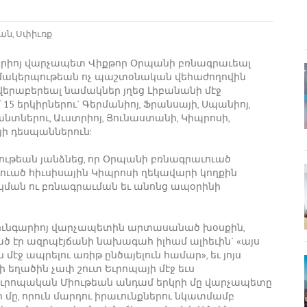
ան
,
Սփիւռք
արիոյ վարչապետ Վիքթոր Օրպանի բռնագրաւեալ
ազմակերպութեան ոչ պաշտօնական վեհաժողովին
երաբերեալ նամակներ յղեց Լիբանանի մէջ
5 երկիրներու` Գերմանիոյ, Ֆրանսայի, Սպանիոյ,
լանտներու, Աւստրիոյ, Յունաստանի, Կիպրոսի,
յի դեսպաններուն:
ութեան յանձնեց, որ Օրպանի բռնագրաւուած
ւած հիւսիսային Կիպրոսի ղեկավարի կողքին
կման ու բռնագրաւման եւ անոնց ապօրինի
ունգարիոյ վարչապետին արտասանած խօսքին,
ած էր ազրպէյճանի նախագահ իլհամ ալիեւին` «այս
ջ ապրելու առիթ ընծայելուն համար», եւ յոյս
ի եղածին չափ շուտ Եւրոպայի մէջ եւս
 «Եւրոպական Միութեան անդամ երկրի մը վարչապետը
 մը, որուն մարդու իրաւունքներու նկատմամբ