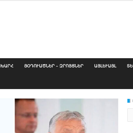
ՇԽԱՐՀ
ՅՕԴՈՒԱԾՆԵՐ – ԶՐՈՅՑՆԵՐ
ԱՅԼԵՒԱՅԼ
ՏԵ
Se
for