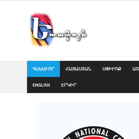
Skip
to
content
ԳԼԽԱՒՈՐ
ՀԱՅԱՍՏԱՆ
ՍՓԻՒՌՔ
Ա
ENGLISH
ԷՐԿԻՐ