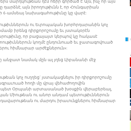
րս մարդկութեան դէմ ոճիր գործած է: Այն, ինչ որ այս
դարձնէ, այն իրողութիւնն է, որ Հունգարիան
 6-ամսեայ նախագահութիւնը կը վարէ:
ւթիւններուն ու Եւրոպական խորհրդարանին կոչ
տմամբ իրենց դիրքորոշումը եւ յստակօրէն
ւթիւնը, որ բացայայտ կերպով կը հակասէ
ութիւններուն կողմէ ընդունուած եւ ջատագովուած
երու հիմնարար արժէքներուն»:
ը անջատ նամակ մըն ալ յղեց Լիբանանի մէջ
թեան կոչ ուղղեց` յստակացնելու իր դիրքորոշումը
րաւուած հողի մը վրայ վեհաժողովին
չապետ Օրպանի արտասանած խօսքին վերաբերեալ,
կան Միութեան ու անոր անդամ պետութիւններուն
րդավարութեան ու մարդու իրաւունքներու հիմնարար