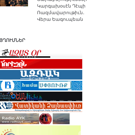
Կարգախօսէն Դէպի
Ռազմավարութիւն․
Վերա Եագուպեան
ՅՂՈՒՄՆԵՐ