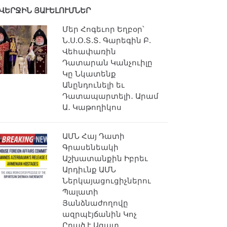
ՎԵՐՋԻՆ ՅԱՒԵԼՈՒՄՆԵՐ
Մեր Հոգեւոր Եղբօր՝
Ն.Ս.Օ.Տ.Տ. Գարեգին Բ.
Վեհափառին
Դատարան Կանչուիլը
Կը Նկատենք
Անընդունելի եւ
Դատապարտելի․ Արամ
Ա․ Կաթողիկոս
ԱՄՆ Հայ Դատի
Գրասենեակի
Աշխատանքին Իբրեւ
Արդիւնք ԱՄՆ
Ներկայացուցիչներու
Պալատի
Յանձնաժողովը
ազրպէյճանին Կոչ
Ըրած է Ազատ