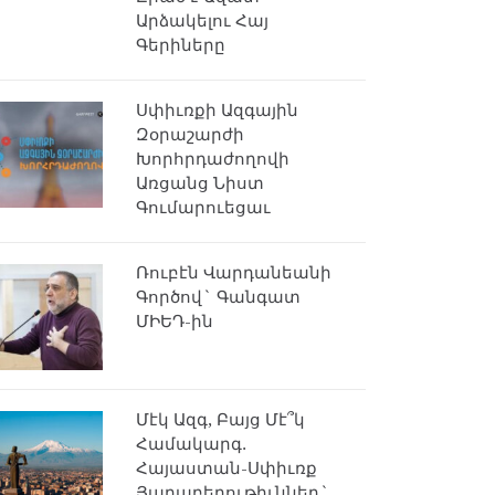
Արձակելու Հայ
Գերիները
Սփիւռքի Ազգային
Զօրաշարժի
Խորհրդաժողովի
Առցանց Նիստ
Գումարուեցաւ
Ռուբէն Վարդանեանի
Գործով` Գանգատ
ՄԻԵԴ-ին
Մէկ Ազգ, Բայց Մէ՞կ
Համակարգ.
Հայաստան-Սփիւռք
Յարաբերութիւններ`