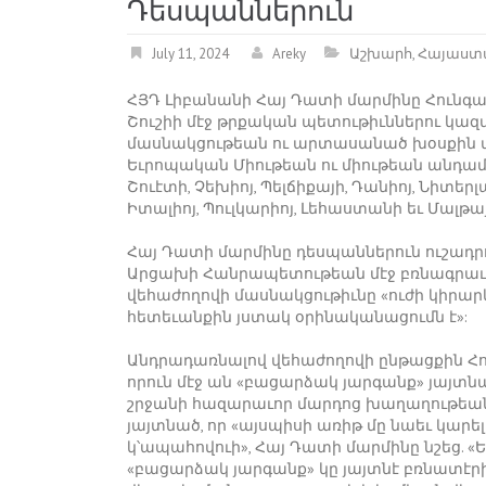
Դեսպաններուն
July 11, 2024
Areky
Աշխարհ
,
Հայաստ
ՀՅԴ Լիբանանի Հայ Դատի մարմինը Հունգ
Շուշիի մէջ թրքական պետութիւններու կ
մասնակցութեան ու արտասանած խօսքին վ
Եւրոպական Միութեան ու միութեան անդամ 1
Շուէտի, Չեխիոյ, Պելճիքայի, Դանիոյ, Նիտեր
Իտալիոյ, Պուլկարիոյ, Լեհաստանի եւ Մալթա
Հայ Դատի մարմինը դեսպաններուն ուշադր
Արցախի Հանրապետութեան մէջ բռնագրաւո
վեհաժողովի մասնակցութիւնը «ուժի կիրար
հետեւանքին յստակ օրինականացումն է»:
Անդրադառնալով վեհաժողովի ընթացքին Հ
որուն մէջ ան «բացարձակ յարգանք» յայտն
շրջանի հազարաւոր մարդոց խաղաղութեան մէ
յայտնած, որ «այսպիսի առիթ մը նաեւ կարել
կ՝ապահովուի», Հայ Դատի մարմինը նշեց.
«բացարձակ յարգանք» կը յայտնէ բռնատէրի