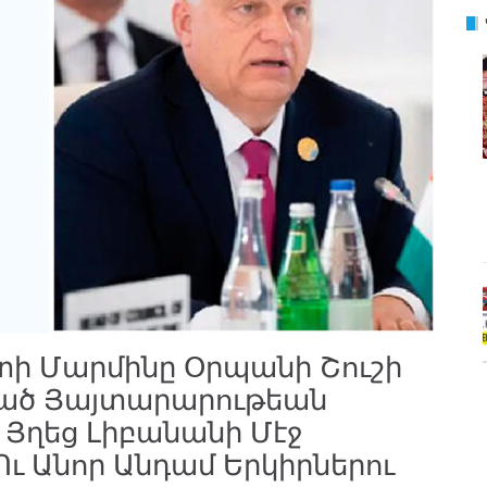
տի Մարմինը Օրպանի Շուշի
րած Յայտարարութեան
Յղեց Լիբանանի Մէջ
ւ Անոր Անդամ Երկիրներու