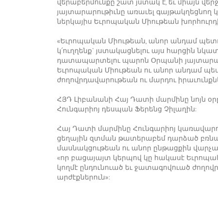
վերաբերմունքը շատ յստակ է, եւ միայն վերջե
յայտարարութիւնը առաւել գայթակղեցնող կը 
ներկայիս Եւրոպական Միութեան խորհուրդի
«Եւրոպական Միութեան, անոր անդամ պետո
կ՛ուղղենք` յստակացնելու այս հարցին նկա
դատապարտելու պարոն Օրպանի յայտարարո
Եւրոպական Միութեան ու անոր անդամ պետ
ժողովրդավարութեան ու մարդու իրաւունքն
ՀՅԴ Լիբանանի Հայ Դատի մարմինը նոյն օր
Հունգարիոյ դեսպան Ֆերենց Չիլաղին:
Հայ Դատի մարմինը Հունգարիոյ կառավարու
ցեղային զտման թատերաբեմ դարձած բռնագ
մասնակցութեան ու անոր ընթացքին վար
«որ բացայայտ կերպով կը հակասէ Եւրոպա
կողմէ ընդունուած եւ ջատագովուած ժողով
արժէքներուն»: