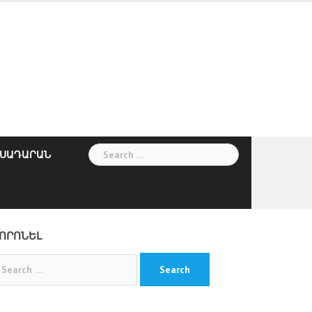
Search
ՍԱԴԱՐԱՆ
for:
ՈՐՈՆԵԼ
arch
: