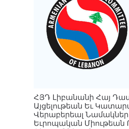
ՀՅԴ Լիբանանի Հայ Դա
Այցելութեան Եւ Կատա
Վերաբերեալ Նամակներ 
Եւրոպական Միութեան Ո