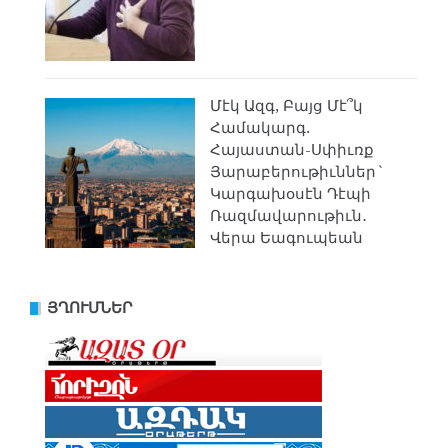
Մէկ Ազգ, Բայց Մէ՞կ
Համակարգ.
Հայաստան-Սփիւռք
Յարաբերութիւններ`
Կարգախօսէն Դէպի
Ռազմավարութիւն․
Վերա Եագուպեան
ՅՂՈՒՄՆԵՐ