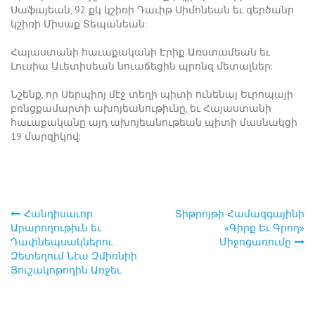
Սաֆայեան, 92 քկ կշիռի Դաւիթ Սիմոնեան եւ գերծանր
կշիռի Միսաք Տեպանեան:
Հայաստանի հաւաքականի Էրիք Առստամեան եւ
Լուսիա Աւետիսեան նուաճեցին պրոնզ մետալներ:
Նշենք, որ Սերպիոյ մէջ տեղի պիտի ունենայ Եւրոպայի
բռնցքամարտի ախոյեանութիւնը, եւ Հայաստանի
հաւաքականը այդ ախոյեանութեան պիտի մասնակցի
19 մարզիկով:
Հանդիսաւոր
Տիթրոյթի Համազգայինի
Post
Արարողութիւն եւ
«Գիրք Եւ Գրող»
Դափնեպսակներու
Միջոցառումը
navigation
Զետեղում Նէա Զմիռնիի
Յուշակոթողին Առջեւ