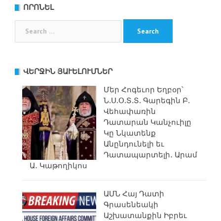
ՈՐՈՆԵԼ
Search
for:
ՎԵՐՋԻՆ ՅԱՒԵԼՈՒՄՆԵՐ
Մեր Հոգեւոր Եղբօր՝
Ն.Ս.Օ.Տ.Տ. Գարեգին Բ.
Վեհափառին
Դատարան Կանչուիլը
Կը Նկատենք
Անընդունելի եւ
Դատապարտելի․ Արամ
Ա․ Կաթողիկոս
ԱՄՆ Հայ Դատի
Գրասենեակի
Աշխատանքին Իբրեւ