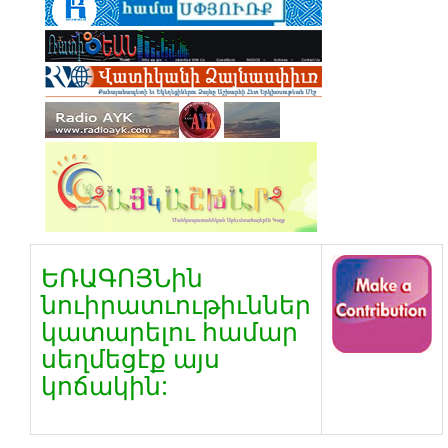
ԵՌԱԳՈՅՆին
նուիրատւութիւններ
կատարելու համար
սեղմեցէք այս
կոճակին: