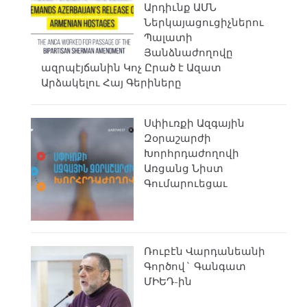
Արդիւնք ԱՄՆ
Ներկայացուցիչներու
Պալատի
Յանձնաժողովը
ազրպէյճանին Կոչ Ըրած է Ազատ
Արձակելու Հայ Գերիները
Սփիւռքի Ազգային
Զօրաշարժի
Խորհրդաժողովի
Առցանց Նիստ
Գումարուեցաւ
Ռուբէն Վարդանեանի
Գործով` Գանգատ
ՄԻԵԴ-ին