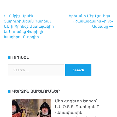
Ըմբիշ Արսէն
Երեւանի Մէջ Նշուեցաւ
Post
Յարութիւնեան Դարձաւ
«Համազգային»-ի 95-
ԱԱ-ի Պրոնզէ Մետալակիր
Ամեակը
navigation
եւ Նուաճեց Փարիզի
Խաղերու Ուղեգիր
ՈՐՈՆԵԼ
Search
for:
ՎԵՐՋԻՆ ՅԱՒԵԼՈՒՄՆԵՐ
Մեր Հոգեւոր Եղբօր՝
Ն.Ս.Օ.Տ.Տ. Գարեգին Բ.
Վեհափառին