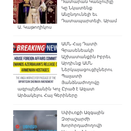
Դատարան Կանչուիլը
Կը Նկատենք
Անընդունելի եւ
Դատապարտելի․ Արամ
Ա․ Կաթողիկոս
ԱՄՆ Հայ Դատի
Գրասենեակի
Աշխատանքին Իբրեւ
Արդիւնք ԱՄՆ
Ներկայացուցիչներու
Պալատի
Յանձնաժողովը
ազրպէյճանին Կոչ Ըրած է Ազատ
Արձակելու Հայ Գերիները
Սփիւռքի Ազգային
Զօրաշարժի
Խորհրդաժողովի