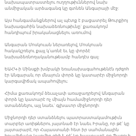
նախապատրաստելու ուղղութիւններով նախ
անմիջական արձագանգ կը գտնեն Անգարայի մէջ:
Այս հանգամանքներով ալ պէտք է բացատրել Թուրքիոյ
նախագահին նախաձեռնութիւնը` քառակողմ
հանդիպում իրականացնելու առումով:
Անգարան Մոսկուան ներառելով, Մոսկուան
հակակշռելու քայլ կ՛առնէ եւ կը փորձէ
նախաձեռնողականութեամբ հանդէս գալ:
ԵԱՀԿ-ի Մինսքի խմբակի եռանախագահութենէն դժգոհ
էր Անգարան, որ մնայուն փորձ կը կատարէր միջնորդի
կարգավիճակ ապահովելու:
Հիմա քառակողմ ձեւաչափ առաջադրելով Անգարան
փորձ կը կատարէ ոչ միայն համամիջնորդի դեր
ստանձնելու, այլ նաեւ` գլխաւոր միջնորդի:
Միջնորդի դեր ստանձնելու պատրաստակամութիւն
տարբեր առիթներու յայտնած էր նաեւ Իրանը, որ թէ՛ կը
յայտարարէ, որ Հայաստանի հետ իր սահմանային
իրավիճակը կարմիր գիծ է, թէ՛ կը հաստատէ, որ Պաքուի