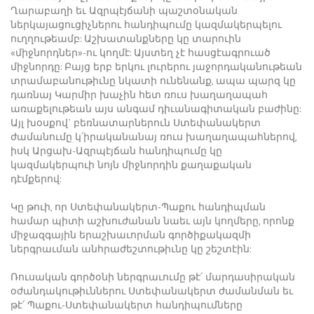
Ղարաբաղի եւ Ազրպէյճանի պաշտօնական
ներկայացուցիչներու հանդիպումը կազմակերպելու
ուղղութեամբ: Աշխատանքները կը տարուին
«միջնորդներ»-ու կողմէ: Այստեղ չէ հասցէագրուած
միջնորդը: Բայց երբ երկու լուրերու յաջորդականութեան
տրամաբանութիւնը նկատի ունենանք, ապա պարզ կը
դառնայ Կարմիր խաչին հետ ռուս խաղաղապահ
առաքելութեան այս անգամ դիւանագիտական բաժինը:
Այլ խօսքով` բեռնատարներուն Ստեփանակերտ
ժամանումը կ՛իրականանայ ռուս խաղաղապահներով,
իսկ Արցախ-Ազրպէյճան հանդիպումը կը
կազմակերպուի նոյն միջնորդին քաղաքական
դէմքերով:
Կը թուի, որ Ստեփանակերտ-Պաքու հանդիպման
համար պիտի աշխուժանան նաեւ այն կողմերը, որոնք
միջազգային երաշխաւորման գործիքակազմի
ներգրաւման անհրաժեշտութիւնը կը շեշտէին:
Ռուսական գործօնի ներգրաւումը թէ՛ մարդասիրական
օժանդակութիւններու Ստեփանակերտ ժամանման եւ
թէ՛ Պաքու-Ստեփանակերտ հանդիպումները