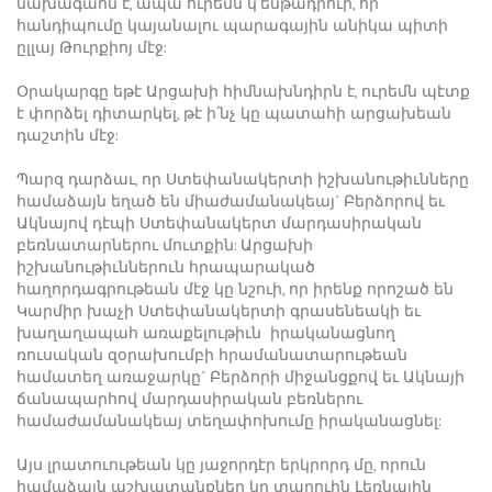
նախագահն է, ապա ուրեմն կ՛ենթադրուի, որ
հանդիպումը կայանալու պարագային անիկա պիտի
ըլլայ Թուրքիոյ մէջ:
Օրակարգը եթէ Արցախի հիմնախնդիրն է, ուրեմն պէտք
է փորձել դիտարկել, թէ ի՛նչ կը պատահի արցախեան
դաշտին մէջ:
Պարզ դարձաւ, որ Ստեփանակերտի իշխանութիւնները
համաձայն եղած են միաժամանակեայ` Բերձորով եւ
Ակնայով դէպի Ստեփանակերտ մարդասիրական
բեռնատարներու մուտքին: Արցախի
իշխանութիւններուն հրապարակած
հաղորդագրութեան մէջ կը նշուի, որ իրենք որոշած են
Կարմիր խաչի Ստեփանակերտի գրասենեակի եւ
խաղաղապահ առաքելութիւն իրականացնող
ռուսական զօրախումբի հրամանատարութեան
համատեղ առաջարկը` Բերձորի միջանցքով եւ Ակնայի
ճանապարհով մարդասիրական բեռներու
համաժամանակեայ տեղափոխումը իրականացնել:
Այս լրատուութեան կը յաջորդէր երկրորդ մը, որուն
համաձայն աշխատանքներ կը տարուին Լեռնային