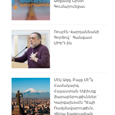
Առցանց Նիստ
Գումարուեցաւ
Ռուբէն Վարդանեանի
Գործով` Գանգատ
ՄԻԵԴ-ին
Մէկ Ազգ, Բայց Մէ՞կ
Համակարգ.
Հայաստան-Սփիւռք
Յարաբերութիւններ`
Կարգախօսէն Դէպի
Ռազմավարութիւն․
Վերա Եագուպեան