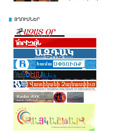
ՅՂՈՒՄՆԵՐ