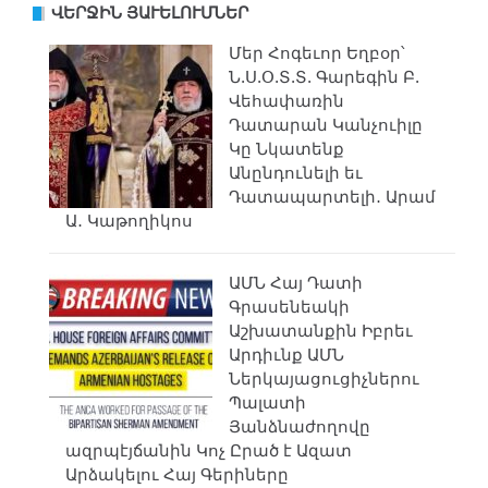
ՎԵՐՋԻՆ ՅԱՒԵԼՈՒՄՆԵՐ
Մեր Հոգեւոր Եղբօր՝
Ն.Ս.Օ.Տ.Տ. Գարեգին Բ.
Վեհափառին
Դատարան Կանչուիլը
Կը Նկատենք
Անընդունելի եւ
Դատապարտելի․ Արամ
Ա․ Կաթողիկոս
ԱՄՆ Հայ Դատի
Գրասենեակի
Աշխատանքին Իբրեւ
Արդիւնք ԱՄՆ
Ներկայացուցիչներու
Պալատի
Յանձնաժողովը
ազրպէյճանին Կոչ Ըրած է Ազատ
Արձակելու Հայ Գերիները