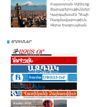
Հայաստան-Սփիւռք
Յարաբերութիւններ`
Կարգախօսէն Դէպի
Ռազմավարութիւն․
Վերա Եագուպեան
ՅՂՈՒՄՆԵՐ