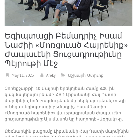
Եգիպտացի Բեմադրիչ Իսամ
Նաժիի «Մոռցուած Հայրենիք»
Ժապաւէնի Ցուցադրութիւնը
Պէյրութի Մէջ
May 11, 2023
Areky
Աշխարհ
,
Սփիւռք
Չորեքշաբթի, 10 Մայիսի երեկոյեան ժամը 8:00-ին,
կազմակերպութեամբ ՀՅԴ Լիբանանի Հայ Դատի
մարմինին, հոծ բազմութեան մը ներկայութեան, տեղի
ունեցաւ եգիպտացի բեմադրիչ Իսամ Նաժիի
«Մոռցուած հայրենիք» վաւերագրական ժապաւէնի
ցուցադրութիւնը: Այս մասին կը հաղորդէ «Ազդակ»-ը։
Ձեռնարկին բացումը Լիբանանի Հայ Դատի մարմինին