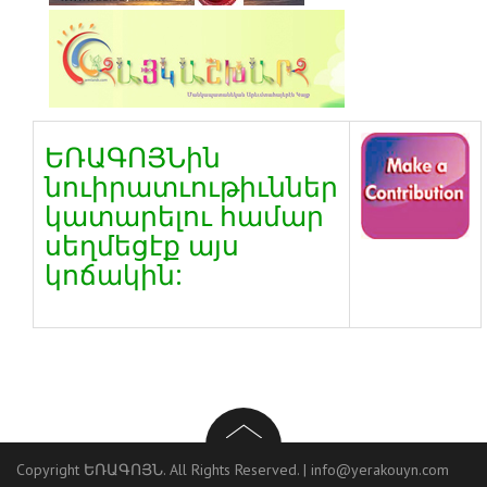
ԵՌԱԳՈՅՆին
նուիրատւութիւններ
կատարելու համար
սեղմեցէք այս
կոճակին:
Copyright ԵՌԱԳՈՅՆ. All Rights Reserved. |
info@yerakouyn.com