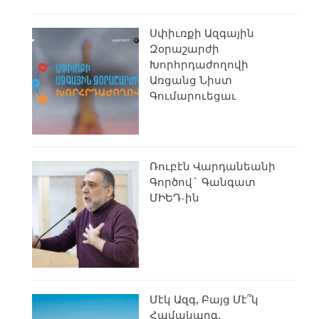
Սփիւռքի Ազգային
Զօրաշարժի
Խորհրդաժողովի
Առցանց Նիստ
Գումարուեցաւ
Ռուբէն Վարդանեանի
Գործով` Գանգատ
ՄԻԵԴ-ին
Մէկ Ազգ, Բայց Մէ՞կ
Համակարգ.