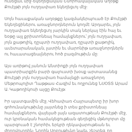
ունեցաւ միջ-եկեղեցական Շնորհակալական Աղօթք՝
Քուէյթի յոյն ուղղափառ եկեղեցւոյ մէջ:
Սոյն հաւաքական աղօթքը կազմակերպուած էր Քուէյթի
Եկեղեցիներու առաջնորդներուն կողմէ: Արդարեւ, յոյն
ուղղափառ եկեղեցւոյ յարկին տակ ներկայ էին հայ եւ
եօթը այլ քրիստոնեայ համայնքներու՝ յոյն ուղղափառ,
յոյն քաթոլիկ, ղըպտի ուղղափառ, ղըպտի քաթոլիկ,
աւետարանական, լատին եւ մարոնիթ առաջնորդներն
ու հաւատացեալներու հոծ բազմութիւն մը:
Այս առիթով յանուն Անտիոքի յոյն ուղղափառ
պատրիարքին բարի գալուստի խօսք արտասանեց
Քուէյթի յոյն ուղղափառ համայնքի առաջնորդ
Մեթրոպոլիտ Ղաթթաս Հազիմ եւ ողջունեց ՆՍՕՏՏ Արամ
Ա. Կաթողիկոսի այցը Քուէյթ:
Իր պատգամին մէջ, Վեհափառ Հայրապետը իր խոր
գոհունակութիւնը յայտնեց ի տես քրիստոնեայ
համայնքներու վայելած լայն ազատութեան Քուէյթի մէջ,
ուր կրօնական համակեցութեան գեղեցիկ մթնոլորտ մը
պարզուած է շնորհիւ երկրի ղեկավարութեան եւ
ժողովուրդին։ Նորին Սրբութիւնը նաեւ շեշտեց, որ