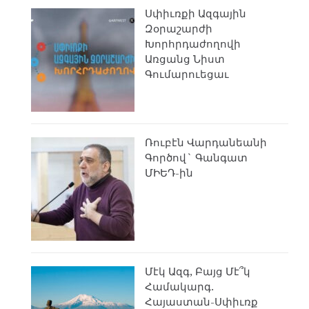
Սփիւռքի Ազգային
Զօրաշարժի
Խորհրդաժողովի
Առցանց Նիստ
Գումարուեցաւ
Ռուբէն Վարդանեանի
Գործով` Գանգատ
ՄԻԵԴ-ին
Մէկ Ազգ, Բայց Մէ՞կ
Համակարգ.
Հայաստան-Սփիւռք