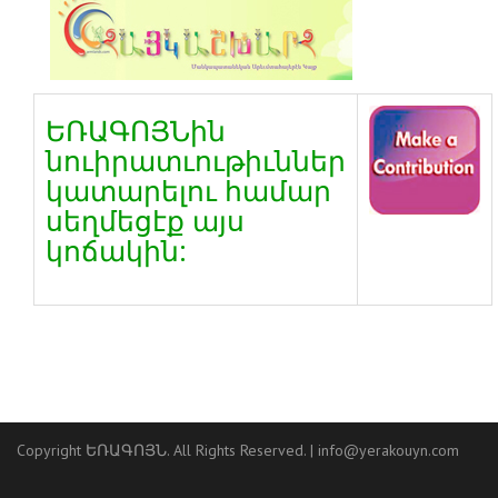
ԵՌԱԳՈՅՆին
նուիրատւութիւններ
կատարելու համար
սեղմեցէք այս
կոճակին:
Copyright ԵՌԱԳՈՅՆ. All Rights Reserved. |
info@yerakouyn.com