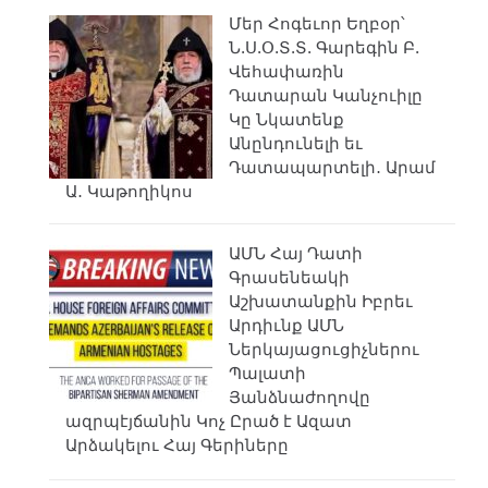
Մեր Հոգեւոր Եղբօր՝
Ն.Ս.Օ.Տ.Տ. Գարեգին Բ.
Վեհափառին
Դատարան Կանչուիլը
Կը Նկատենք
Անընդունելի եւ
Դատապարտելի․ Արամ
Ա․ Կաթողիկոս
ԱՄՆ Հայ Դատի
Գրասենեակի
Աշխատանքին Իբրեւ
Արդիւնք ԱՄՆ
Ներկայացուցիչներու
Պալատի
Յանձնաժողովը
ազրպէյճանին Կոչ Ըրած է Ազատ
Արձակելու Հայ Գերիները