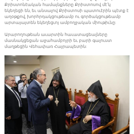
Քրիստոնէական համայնքները Քրիստոսով մէ՛կ
եկեղեցի են, եւ անսալով Քրիստոսի պատուէրին պէտք է
աղօթքով, խորհրդակցութեամբ ու գործակցութեամբ
արտայայտեն եկեղեցւոյ ամբողջական միութիւնը:
Արարողութեան աւարտին հաւատացեալները
մասնակցեցան աջահամբոյրի եւ բարի գալուստ
մաղթեցին Վեհափառ Հայրապետին: