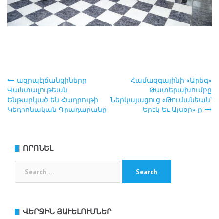
ազրպէյճանցիները
Համազգայինի «Արեգ»
Post
Վանտալութեան
Թատերախումբը
Ենթարկած են Հադրութի
Ներկայացուց «Թումանեան՝
navigation
Կեդրոնական Գրադարանը
Երէկ Եւ Այսօր»-ը
ՈՐՈՆԵԼ
Search
for:
ՎԵՐՋԻՆ ՅԱՒԵԼՈՒՄՆԵՐ