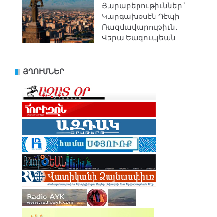
Յարաբերութիւններ`
Կարգախօսէն Դէպի
Ռազմավարութիւն․
Վերա Եագուպեան
ՅՂՈՒՄՆԵՐ