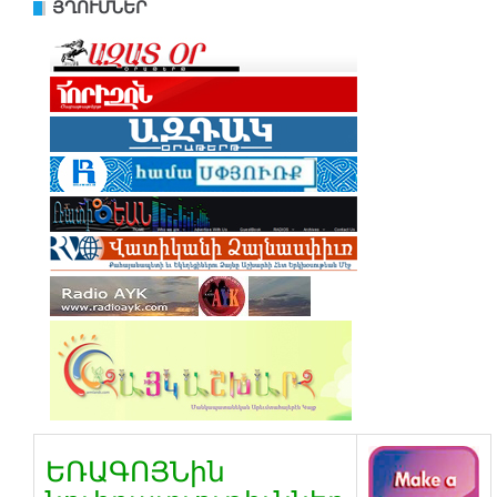
ՅՂՈՒՄՆԵՐ
ԵՌԱԳՈՅՆին