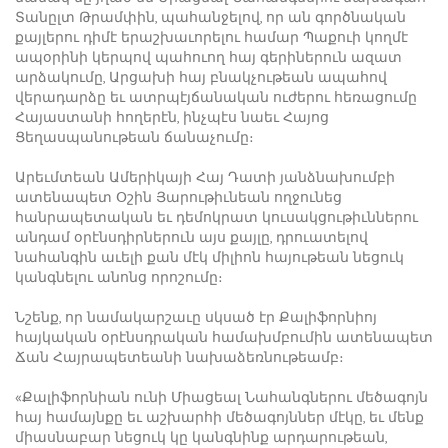
Տանըլտ Թրամփին, պահանջելով, որ ան գործնական
քայլերու դիմէ երաշխաւորելու համար Պաքուի կողմէ
ապօրինի կերպով պահուող հայ գերիներուն ազատ
արձակումը, Արցախի հայ բնակչութեան ապահով
վերադարձը եւ ատրպէյճանական ուժերու հեռացումը
Հայաստանի հողերէն, ինչպէս նաեւ Հայոց
Ցեղասպանութեան ճանաչումը։
Արեւմտեան Ամերիկայի Հայ Դատի յանձնախումբի
ատենապետ Օշին Յարութիւնեան ողջունեց
հանրապետական եւ դեմոկրատ կուսակցութիւններու
անդամ օրէնսդիրներուն այս քայլը, դրուատելով
նահանգին աւելի քան մէկ միլիոն հայութեան նեցուկ
կանգնելու անոնց որոշումը։
Նշենք, որ նամակարշաւը սկսած էր Քալիֆորնիոյ
հայկական օրէնսդրական համախմբումին ատենապետ
Ճան Հայրապետեանի նախաձեռնութեամբ։
«Քալիֆորնիան ունի Միացեալ Նահանգներու մեծագոյն
հայ համայնքը եւ աշխարհի մեծագոյններ մէկը, եւ մենք
միասնաբար նեցուկ կը կանգնինք արդարութեան,