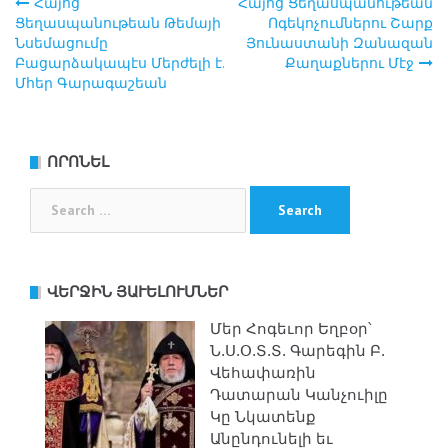
Հայոց
Հա­յոց Ցե­ղաս­պա­նու­թեան
Post
Ցեղասպանութեան Թեմայի
Ո­գե­կոչումներու Շարք
Նսեմացումը
Յունաստանի Զանազան
navigation
Բացարձակապէս Մերժելի է.
Քաղաքներու Մէջ
Մհեր Գարագաշեան
ՈՐՈՆԵԼ
Search
for:
ՎԵՐՋԻՆ ՅԱՒԵԼՈՒՄՆԵՐ
Մեր Հոգեւոր Եղբօր՝
Ն.Ս.Օ.Տ.Տ. Գարեգին Բ.
Վեհափառին
Դատարան Կանչուիլը
Կը Նկատենք
Անընդունելի եւ