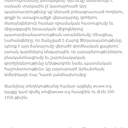
հատուցումները յատկացնել։ Այս մէկը անժխտելի է,
սակայն տակաւին չէ կատարուած: Այդ
պարտաւորութիւնը կը ներառէ բռնագրաւուած հողերու,
գոյքի եւ ստացուածքի վերադարձը, զոհերու
ժառանգներուն համար դրամական հատուցումը եւ
միջազգային իրաւական միջոցներով
պատասխանատուութեան ստանձնումը: Միացեալ
Նահանգները, որ ճանչցած է Հայոց Ցեղասպանութիւնը,
պէտք է այդ ճանաչումը վերածէ գործնական քայլերու՝
յստակ դարձնելով Անգարային, որ յարաբերութիւններու
բնականոնացումը եւ շարունակական
գործընկերութիւնը կ՛ենթադրեն նաեւ պատմական
հաշուետուութիւն», կը յայտարարէ Արեւմտեան
Ամերիկայի Հայ Դատի յանձնախումբը:
Յաւելեալ տեղեկութեանց համար այցելել ancawr.org
կայքը կամ դիմել info@ancawr.org հասցէին ու (818) 500-
1918 թիւին։