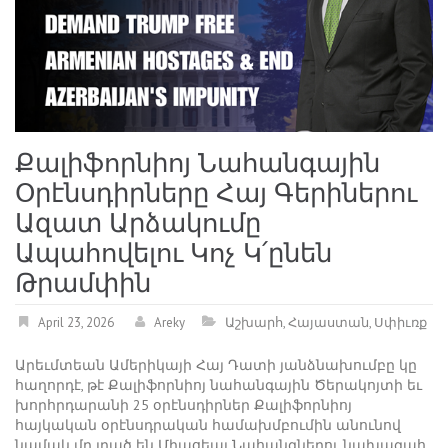
Քալիֆորնիոյ Նահանգային
Օրէնսդիրները Հայ Գերիներու
Ազատ Արձակումը
Ապահովելու Կոչ Կ՛ընեն
Թրամփին
April 23, 2026
Areky
Աշխարհ
,
Հայաստան
,
Սփիւռք
Արեւմտեան Ամերիկայի Հայ Դատի յանձնախումբը կը
հաղորդէ, թէ Քալիֆորնիոյ նահանգային Ծերակոյտի եւ
խորհրդարանի 25 օրէնսդիրներ Քալիֆորնիոյ
հայկական օրէնսդրական համախմբումին անունով
նամակ մը յղած են Միացեալ Նահանգներու նախագահ