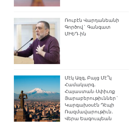
Ռուբէն Վարդանեանի
Գործով` Գանգատ
ՄԻԵԴ-ին
Մէկ Ազգ, Բայց Մէ՞կ
Համակարգ.
Հայաստան-Սփիւռք
Յարաբերութիւններ`
Կարգախօսէն Դէպի
Ռազմավարութիւն․
Վերա Եագուպեան