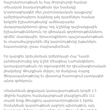
հաշուետուութեան եւ հայ ժողովուրդի համար
տեւական խաղաղութեան: Այս նամակը
կ՛արտացոլացնէ մեր շարունակական պայքարը՝
ամերիկահայերու ձայները լսել դարձնելու համար
երկրին իշխանութեանց՝ ամենաբարձր
մակարդակներուն վրայ: Կոչ կ՛ընենք դաշնակցային
իշխանութիւններուն, որ վճռական գործողութիւններու
դիմեն՝ մարդկային իրաւունքներու պաշտպանութեան
եւ տարածաշրջանին մէջ կայունութիւնը խթանելու
նպատակով», ըսաւ Հայրապետեան:
Իր կարգին, Արեւմտեան Ամերիկայի Հայ Դատի
յանձնախումբը կոչ կ՛ընէ Միացեալ Նահանգներու
կառավարութեան, որ օգտագործէ իր դիւանագիտական
լծակները՝ Թուրքիան մղելու, որ ճանչնայ Հայոց
Ցեղասպանութիւնը եւ վնասուց հատուցում յատկացնէ
անոր զոհերուն։
«Օսմանեան թրքական կառավարութեան կողմէ 1.5
միլիոն հայերու համակարգուած բնաջնջումէն 111
տարի ետք, Թուրքիոյ պարտաւորութիւնն է, իբրեւ
Օսմանեան կայսրութեան յաջորդ պետութիւն, այդ