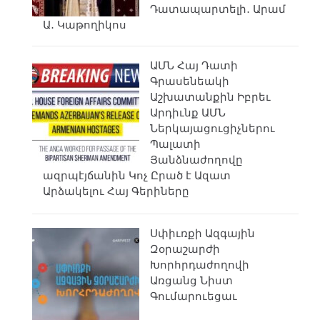
Դատապարտելի․ Արամ
Ա․ Կաթողիկոս
ԱՄՆ Հայ Դատի
Գրասենեակի
Աշխատանքին Իբրեւ
Արդիւնք ԱՄՆ
Ներկայացուցիչներու
Պալատի
Յանձնաժողովը
ազրպէյճանին Կոչ Ըրած է Ազատ
Արձակելու Հայ Գերիները
Սփիւռքի Ազգային
Զօրաշարժի
Խորհրդաժողովի
Առցանց Նիստ
Գումարուեցաւ