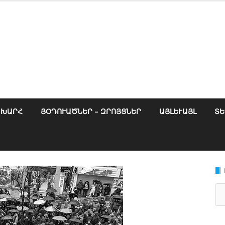
ՇԽԱՐՀ
ՅՕԴՈՒԱԾՆԵՐ – ԶՐՈՅՑՆԵՐ
ԱՅԼԵՒԱՅԼ
ՏԵ
Se
for