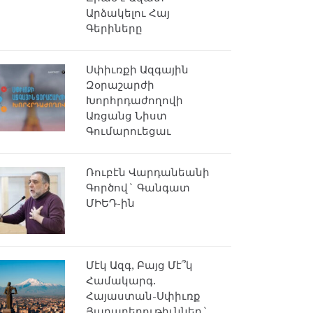
Արձակելու Հայ
Գերիները
Սփիւռքի Ազգային
Զօրաշարժի
Խորհրդաժողովի
Առցանց Նիստ
Գումարուեցաւ
Ռուբէն Վարդանեանի
Գործով` Գանգատ
ՄԻԵԴ-ին
Մէկ Ազգ, Բայց Մէ՞կ
Համակարգ.
Հայաստան-Սփիւռք
Յարաբերութիւններ`