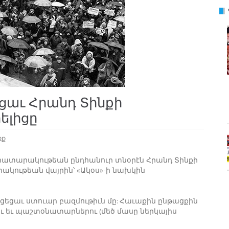
եցաւ Հրանդ Տինքի
ելիցը
ռք
 հրատարակութեան ընդհանուր տնօրէն Հրանդ Տինքի
ակութեան վայրին՝ «Ակօս»-ի նախկին
ցեցաւ ստուար բազմութիւն մը: Հաւաքին ընթացքին
 եւ պաշտօնատարներու (մեծ մասը ներկայիս