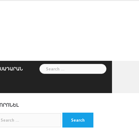
Search
ՍԱԴԱՐԱՆ
for:
ՈՐՈՆԵԼ
arch
: