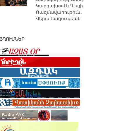
Կարգախօսէն Դէպի
Ռազմավարութիւն․
Վերա Եագուպեան
ՅՂՈՒՄՆԵՐ