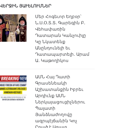
ՎԵՐՋԻՆ ՅԱՒԵԼՈՒՄՆԵՐ
Մեր Հոգեւոր Եղբօր՝
Ն.Ս.Օ.Տ.Տ. Գարեգին Բ.
Վեհափառին
Դատարան Կանչուիլը
Կը Նկատենք
Անընդունելի եւ
Դատապարտելի․ Արամ
Ա․ Կաթողիկոս
ԱՄՆ Հայ Դատի
Գրասենեակի
Աշխատանքին Իբրեւ
Արդիւնք ԱՄՆ
Ներկայացուցիչներու
Պալատի
Յանձնաժողովը
ազրպէյճանին Կոչ
Ըրած է Ազատ