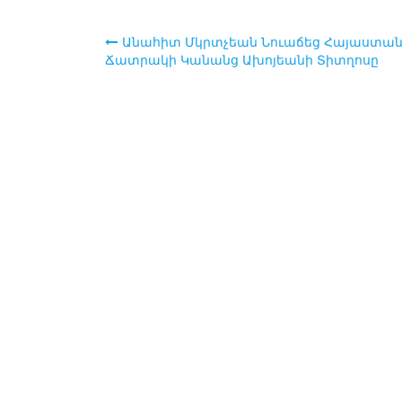
Անահիտ Մկրտչեան Նուաճեց Հայաստա
Post
Ճատրակի Կանանց Ախոյեանի Տիտղոսը
navigation