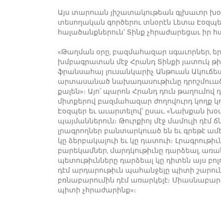
Այս տարուան յիշատակութեան գլխաւոր 
տեսողական գործերու տնօրէն Լետա Էօզպեր
հալածանքներուն՝ Տինք չհրաժարեցաւ իր հ
«Թաղման օրը, բազմահազար սգաւորներ, երբ 
խմբագրատան մէջ Հրանդ Տինքի յատուկ թիւ
ֆրանսահայ լուսանկարիչ Անթուան Ակուճեա
արտասանած նախադասութիւնը դրոշմուած է 
քալեն»։ Այո՛ պարոն Հրանդ դուն թաղումո
միտքերով բազմահազար ժողովուրդ կողք կող
Էօզպեր եւ աւարտելով՝ ըսաւ. «Նախքան խօ
պայմաններուն։ Թուրքիոյ մէջ մամուլի դէմ 
լրագրողներ բանտարկուած են եւ գրեթէ ամէն
կը ձերբակալուի եւ կը դատուի։ Լրագրութի
բարեկամներ, մարդկութիւնը դարձեալ, առան
պետութիւնները դարձեալ կը դիտեն այս բոլ
դէմ արդարութիւն պահանջելը պիտի շարուն
բռնաբարումին դէմ առարկելէ։ Միասնաբար 
պիտի չհրաժարինք»։