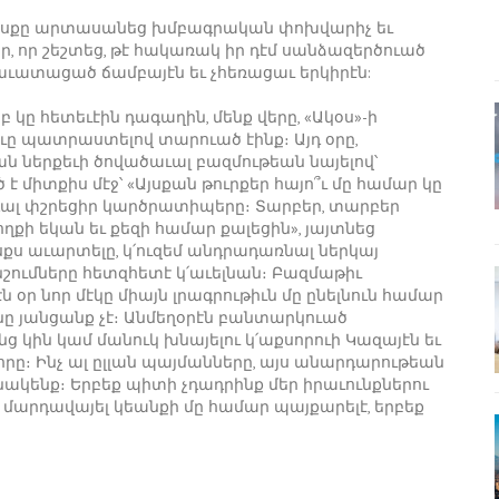
խօսքը արտասանեց խմբագրական փոխվարիչ եւ
, որ շեշտեց, թէ հակառակ իր դէմ սանձազերծուած
աւատացած ճամբայէն եւ չհեռացաւ երկիրէն:
կը հետեւէին դագաղին, մենք վերը, «Ակօս»-ի
ը պատրաստելով տարուած էինք։ Այդ օրը,
ն ներքեւի ծովածաւալ բազմութեան նայելով՝
միտքիս մէջ՝ «Այսքան թուրքեր հայո՞ւ մը համար կը
վ դալ փշրեցիր կարծրատիպերը։ Տարբեր, տարբեր
քի եկան եւ քեզի համար քալեցին», յայտնեց
սքս աւարտելը, կ՛ուզեմ անդրադառնալ ներկայ
ճնշումները հետզհետէ կ՛աւելնան։ Բազմաթիւ
 օր նոր մէկը միայն լրագրութիւն մը ընելնուն համար
ւնը յանցանք չէ։ Անմեղօրէն բանտարկուած
ց կին կամ մանուկ խնայելու կ՛աքսորուի Կազայէն եւ
որը։ Ինչ ալ ըլլան պայմանները, այս անարդարութեան
ակենք։ Երբեք պիտի չդադրինք մեր իրաւունքներու
մարդավայել կեանքի մը համար պայքարելէ, երբեք