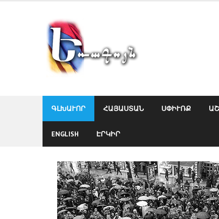
Skip
to
content
ԳԼԽԱՒՈՐ
ՀԱՅԱՍՏԱՆ
ՍՓԻՒՌՔ
Ա
ENGLISH
ԷՐԿԻՐ