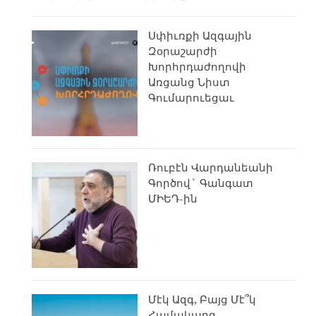
Սփիւռքի Ազգային
Զօրաշարժի
Խորհրդաժողովի
Առցանց Նիստ
Գումարուեցաւ
Ռուբէն Վարդանեանի
Գործով` Գանգատ
ՄԻԵԴ-ին
Մէկ Ազգ, Բայց Մէ՞կ
Համակարգ.