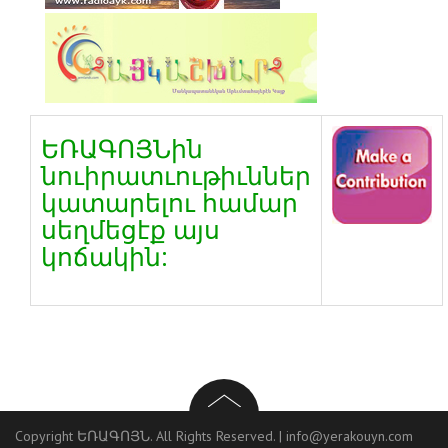
ԵՌԱԳՈՅՆին
նուիրատւութիւններ
կատարելու համար
սեղմեցէք այս
կոճակին:
Copyright ԵՌԱԳՈՅՆ. All Rights Reserved. |
info@yerakouyn.com