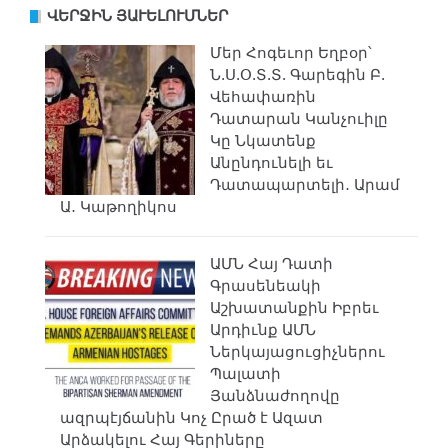
ՎԵՐՋԻՆ ՅԱՒԵԼՈՒՄՆԵՐ
Մեր Հոգեւոր Եղբօր՝
Ն.Ս.Օ.Տ.Տ. Գարեգին Բ.
Վեհափառին
Դատարան Կանչուիլը
Կը Նկատենք
Անընդունելի եւ
Դատապարտելի․ Արամ
Ա․ Կաթողիկոս
ԱՄՆ Հայ Դատի
Գրասենեակի
Աշխատանքին Իբրեւ
Արդիւնք ԱՄՆ
Ներկայացուցիչներու
Պալատի
Յանձնաժողովը
ազրպէյճանին Կոչ Ըրած է Ազատ
Արձակելու Հայ Գերիները