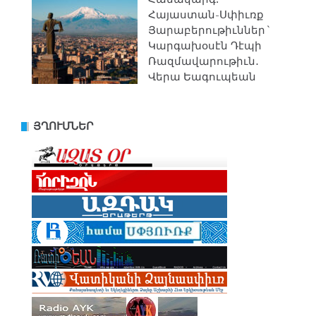
Հայաստան-Սփիւռք
Յարաբերութիւններ`
Կարգախօսէն Դէպի
Ռազմավարութիւն․
Վերա Եագուպեան
ՅՂՈՒՄՆԵՐ