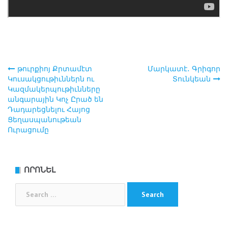
թուրքիոյ Քրտամէտ
Մարկատէ․ Գրիգոր
Post
Կուսակցութիւններն ու
Տունկեան
Կազմակերպութիւնները
navigation
անգարային Կոչ Ըրած են
Դադարեցնելու Հայոց
Ցեղասպանութեան
Ուրացումը
ՈՐՈՆԵԼ
Search
for: