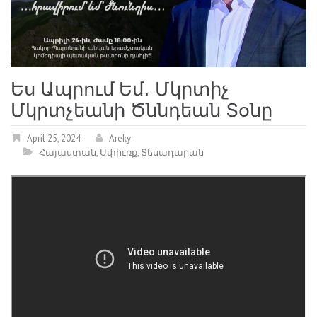
Ես Ապրում Եմ․ Մկրտիչ
Մկրտչեանի Ծննդեան Տօնը
April 25, 2024
Areky
Հայաստան
,
Սփիւռք
,
Տեսադարան