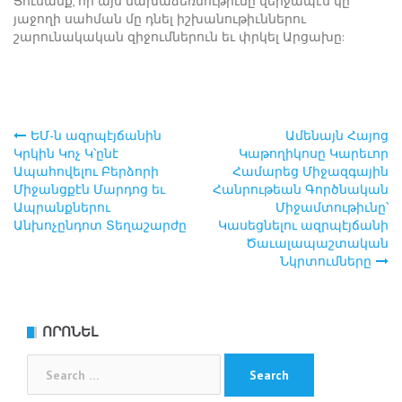
Յուսանք, որ այս նախաձեռնութիւնը վերջապէս կը
յաջողի սահման մը դնել իշխանութիւններու
շարունակական զիջումներուն եւ փրկել Արցախը:
ԵՄ-ն ազրպէյճանին
Ամենայն Հայոց
Post
Կրկին Կոչ Կ՝ընէ
Կաթողիկոսը Կարեւոր
Ապահովելու Բերձորի
Համարեց Միջազգային
navigation
Միջանցքէն Մարդոց եւ
Հանրութեան Գործնական
Ապրանքներու
Միջամտութիւնը՝
Անխոչընդոտ Տեղաշարժը
Կասեցնելու ազրպէյճանի
Ծաւալապաշտական
Նկրտումները
ՈՐՈՆԵԼ
Search
for: