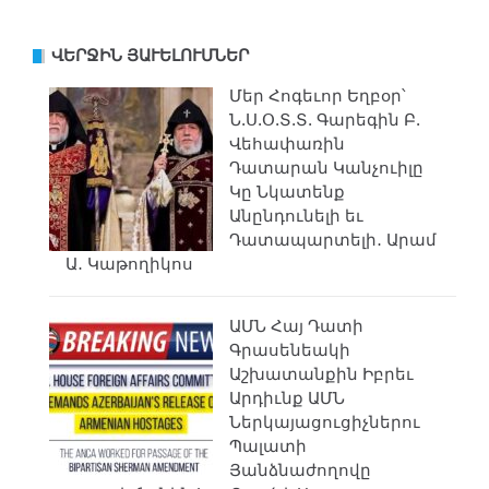
ՎԵՐՋԻՆ ՅԱՒԵԼՈՒՄՆԵՐ
Մեր Հոգեւոր Եղբօր՝
Ն.Ս.Օ.Տ.Տ. Գարեգին Բ.
Վեհափառին
Դատարան Կանչուիլը
Կը Նկատենք
Անընդունելի եւ
Դատապարտելի․ Արամ
Ա․ Կաթողիկոս
ԱՄՆ Հայ Դատի
Գրասենեակի
Աշխատանքին Իբրեւ
Արդիւնք ԱՄՆ
Ներկայացուցիչներու
Պալատի
Յանձնաժողովը