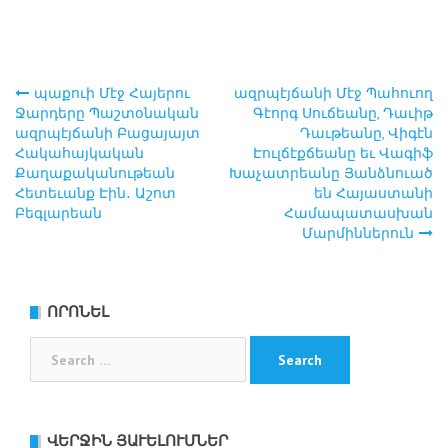
պաքուի Մէջ Հայերու
ազրպէյճանի Մէջ Պահուող
Post
Ջարդերը Պաշտօնական
Գէորգ Սուճեանը, Դաւիթ
ազրպէյճանի Բացայայտ
Դաւթեանը, Վիգէն
navigation
Հակահայկական
Էուլճէքճեանը եւ Վագիֆ
Քաղաքականութեան
Խաչատրեանը Յանձնուած
Հետեւանք Էին․ Աշոտ
են Հայաստանի
Բեգլարեան
Համապատասխան
Մարմիններուն
ՈՐՈՆԵԼ
Search
for:
ՎԵՐՋԻՆ ՅԱՒԵԼՈՒՄՆԵՐ