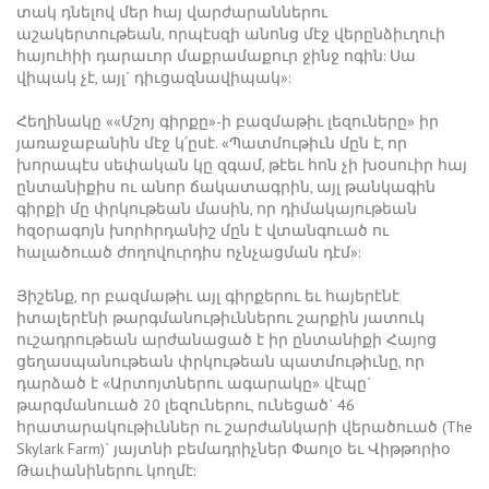
տակ դնելով մեր հայ վարժարաններու
աշակերտութեան, որպէսզի անոնց մէջ վերընձիւղուի
հայուհիի դարաւոր մաքրամաքուր ջինջ ոգին: Սա
վիպակ չէ, այլ` դիւցազնավիպակ»:
Հեղինակը ««Մշոյ գիրքը»-ի բազմաթիւ լեզուները» իր
յառաջաբանին մէջ կ՛ըսէ. «Պատմութիւն մըն է, որ
խորապէս սեփական կը զգամ, թէեւ հոն չի խօսուիր հայ
ընտանիքիս ու անոր ճակատագրին, այլ թանկագին
գիրքի մը փրկութեան մասին, որ դիմակայութեան
հզօրագոյն խորհրդանիշ մըն է վտանգուած ու
հալածուած ժողովուրդիս ոչնչացման դէմ»:
Յիշենք, որ բազմաթիւ այլ գիրքերու եւ հայերէնէ
իտալերէնի թարգմանութիւններու շարքին յատուկ
ուշադրութեան արժանացած է իր ընտանիքի Հայոց
ցեղասպանութեան փրկութեան պատմութիւնը, որ
դարձած է «Արտոյտներու ագարակը» վէպը`
թարգմանուած 20 լեզուներու, ունեցած` 46
հրատարակութիւններ ու շարժանկարի վերածուած (The
Skylark Farm)` յայտնի բեմադրիչներ Փաոլօ եւ Վիթթորիօ
Թաւիանիներու կողմէ: