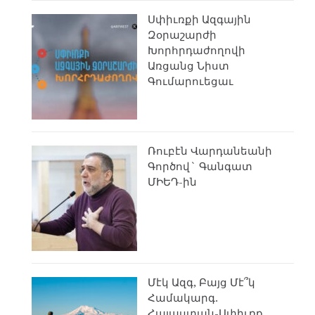
Սփիւռքի Ազգային
Զօրաշարժի
Խորհրդաժողովի
Առցանց Նիստ
Գումարուեցաւ
Ռուբէն Վարդանեանի
Գործով` Գանգատ
ՄԻԵԴ-ին
Մէկ Ազգ, Բայց Մէ՞կ
Համակարգ.
Հայաստան-Սփիւռք