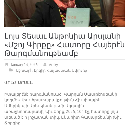
Լոյս Տեսաւ Անթոնիա Արսլանի
«Մշոյ Գիրքը» Հատորը Հայերէն
Թարգմանութեամբ
January 13, 2026
Areky
Աշխարհ
,
Էրկիր
,
Հայաստան
,
Սփիւռք
ՎՐԷԺ-ԱՐՄԷՆ
Իտալերէնէ թարգմանուած` Վարդան Մատթէոսեանի
կողմէ, «Սիս» հրատարակչութիւն Հիւսիսային
Ամերիկայի Արեւելեան թեմի Ազգային
առաջնորդարանի, Նիւ Եորք, 2025, 104 էջ, հատորը լոյս
տեսած է ի յիշատակ տիկ. Անահիտ Գասարճեանի (Նիւ
Ճըրզի):