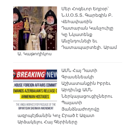
Մեր Հոգեւոր Եղբօր՝
Ն.Ս.Օ.Տ.Տ. Գարեգին Բ.
Վեհափառին
Դատարան Կանչուիլը
Կը Նկատենք
Անընդունելի եւ
Դատապարտելի․ Արամ
Ա․ Կաթողիկոս
ԱՄՆ Հայ Դատի
Գրասենեակի
Աշխատանքին Իբրեւ
Արդիւնք ԱՄՆ
Ներկայացուցիչներու
Պալատի
Յանձնաժողովը
ազրպէյճանին Կոչ Ըրած է Ազատ
Արձակելու Հայ Գերիները