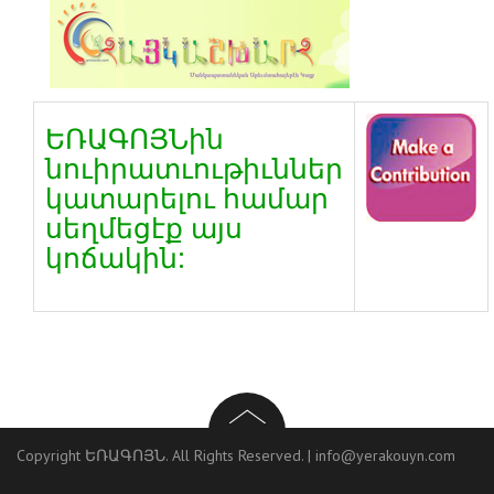
ԵՌԱԳՈՅՆին
նուիրատւութիւններ
կատարելու համար
սեղմեցէք այս
կոճակին:
Copyright ԵՌԱԳՈՅՆ. All Rights Reserved. |
info@yerakouyn.com