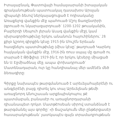
Իտալաբնակ, Փատովայի համալսարանի իտալական
գրականութեան պատուակալ դասախօս Արսլան
վիպակի ձեւով ներկայացուցած է ոդիսականը
Առաքելոց վանքին մէջ պահուած Մշոյ ճառընտիրի
(գրուած ու նկարազարդուած` 1200-1202 թուականին,
Բաբերդի Սեպուհ լերան Աւագ վանքին մէջ), կամ
սխրագործութիւնը երկու անանուն հայուհիներու` 28
քիլօ կշռող գիրքին կէսը 1915-ին Մուշէն Երեւան
հասցնելու պատմութիւնը (միւս կէսը` թաղուած Կարնոյ
հայկական վանքին մէջ, 1916-ին ռուս սպայ մը գտած ու
տարած է Թիֆլիս): 1929-ին է, որ երկու կէսերը միացած
են Ս. Էջմիածնայ մէջ, ապա փոխադրուած`
Մատենադարան, ուր կը հանդիսանայ մեր ամէնէն մեծ
ձեռագիրը:
Գիրքը նախապէս թարգմանուած է արեւելահայերէնի ու
անգլերէնի, բայց, դիտել կու տայ Արեւելեան թեմի
առաջնորդ Անուշաւան արքեպիսկոպոս, թէ
պատմաբան, բանասէր ու առաջնորդարանի
դիւանապետ դոկտ. Մատթէոսեան սիրով ստանձնած է
թարգմանել այս գործը` «ի ճաշակումն մեր ընթերցասէր
հասարակութեան` յատկապէս զայն տրամադրութեան