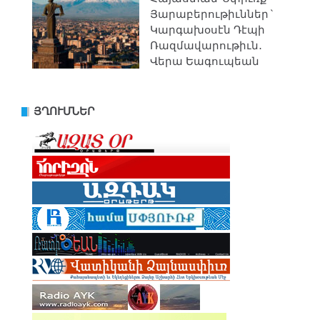
Յարաբերութիւններ`
Կարգախօսէն Դէպի
Ռազմավարութիւն․
Վերա Եագուպեան
ՅՂՈՒՄՆԵՐ