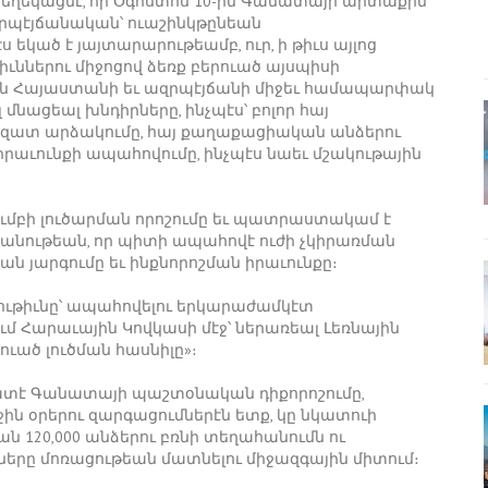
եղեկացնէ, որ Օգոստոս 10-ին Գանատայի արտաքին
րպէյճանական՝ ուաշինկթընեան
եկած է յայտարարութեամբ, ուր, ի թիւս այլոց
ններու միջոցով ձեռք բերուած այսպիսի
նան Հայաստանի եւ ազրպէյճանի միջեւ համապարփակ
մնացեալ խնդիրները, ինչպէս՝ բոլոր հայ
 ազատ արձակումը, հայ քաղաքացիական անձերու
աւունքի ապահովումը, ինչպէս նաեւ մշակութային
ւմբի լուծարման որոշումը եւ պատրաստակամ է
անութեան, որ պիտի ապահովէ ուժի չկիրառման
ն յարգումը եւ ինքնորոշման իրաւունքը։
ւթիւնը՝ ապահովելու երկարաժամկէտ
ւմ Հարաւային Կովկասի մէջ՝ ներառեալ Լեռնային
ած լուծման հասնիլը»։
ատէ Գանատայի պաշտօնական դիքորոշումը,
ջին օրերու զարգացումներէն ետք, կը նկատուի
 120,000 անձերու բռնի տեղահանումն ու
րը մոռացութեան մատնելու միջազգային միտում։