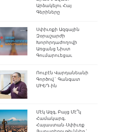
Արձակելու Հայ
Գերիները
Սփիւռքի Ազգային
Զօրաշարժի
Խորհրդաժողովի
Առցանց Նիստ
Գումարուեցաւ
Ռուբէն Վարդանեանի
Գործով` Գանգատ
ՄԻԵԴ-ին
Մէկ Ազգ, Բայց Մէ՞կ
Համակարգ.
Հայաստան-Սփիւռք
Յարաբերութիւններ`