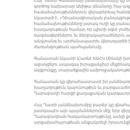
Հայ Դատի Գանատայի յանձնախումբը կը տ
գործոց նախարար Անիթա Անանտը, հայ-ազ
համաձայնութիւններուն վերաբերեալ հանդէս 
նկատած է․ «Դիւանագիտական բանակցութիւ
համաձայնութիւնները յստակ ուղի կը բա
խաղաղութեան համար, որ պիտի օգնէ լուծել 
ռազմագերիներու եւ ձերբակալուածներու
անվտանգ եւ արժանապատիւ վերադարձի իր
ժառանգութեան պահպանումը։
Գանատան նկատի կ՝առնէ ԵԱՀԿ Մինսկի խո
աջակցելու ապագայ իւրաքանչիւր մեքենակ
սկզբունքը, տարածքային ամբողջականութեա
Գանատան կը վերահաստատէ իր յանձնառո
խաղաղութիւն, կայունութիւն եւ բարգաւաճո
Ղարաբաղի հարցի քաղաքական կարգաւորու
Հայ Դատի յանձնախումբը բարձր կը գնահ
յատկապէս այն պայմաններուն մէջ, երբ վեր
Ղարաբաղեան հակամարտութիւնը, աւելի քան
արցախահայութեան անքակտելի իրաւունքնե