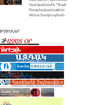
Կարգախօսէն Դէպի
Ռազմավարութիւն․
Վերա Եագուպեան
ՅՂՈՒՄՆԵՐ