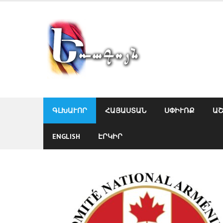
Skip
to
content
ԳԼԽԱՒՈՐ
ՀԱՅԱՍՏԱՆ
ՍՓԻՒՌՔ
Ա
ENGLISH
ԷՐԿԻՐ