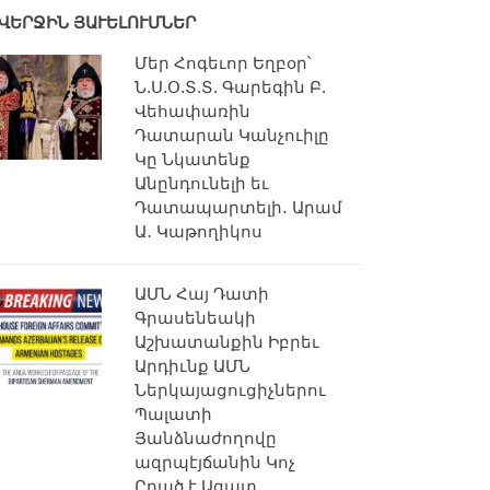
ՎԵՐՋԻՆ ՅԱՒԵԼՈՒՄՆԵՐ
Մեր Հոգեւոր Եղբօր՝
Ն.Ս.Օ.Տ.Տ. Գարեգին Բ.
Վեհափառին
Դատարան Կանչուիլը
Կը Նկատենք
Անընդունելի եւ
Դատապարտելի․ Արամ
Ա․ Կաթողիկոս
ԱՄՆ Հայ Դատի
Գրասենեակի
Աշխատանքին Իբրեւ
Արդիւնք ԱՄՆ
Ներկայացուցիչներու
Պալատի
Յանձնաժողովը
ազրպէյճանին Կոչ
Ըրած է Ազատ