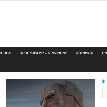
ՇԽԱՐՀ
ՅՕԴՈՒԱԾՆԵՐ – ԶՐՈՅՑՆԵՐ
ԱՅԼԵՒԱՅԼ
ՏԵ
Se
for