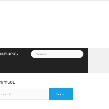
Search
ՍԱԴԱՐԱՆ
for:
ՈՐՈՆԵԼ
arch
: