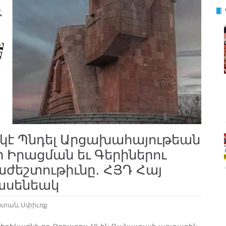
է Պնդել Արցախահայութեան
 Իրացման եւ Գերիներու
ժեշտութիւնը․ ՀՅԴ Հայ
ասենեակ
ստան
,
Սփիւռք