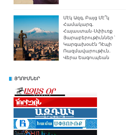
Մէկ Ազգ, Բայց Մէ՞կ
Համակարգ.
Հայաստան-Սփիւռք
Յարաբերութիւններ`
Կարգախօսէն Դէպի
Ռազմավարութիւն․
Վերա Եագուպեան
ՅՂՈՒՄՆԵՐ