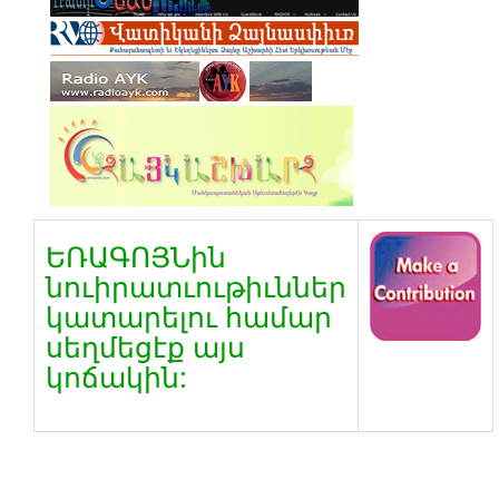
ԵՌԱԳՈՅՆին
նուիրատւութիւններ
կատարելու համար
սեղմեցէք այս
կոճակին: