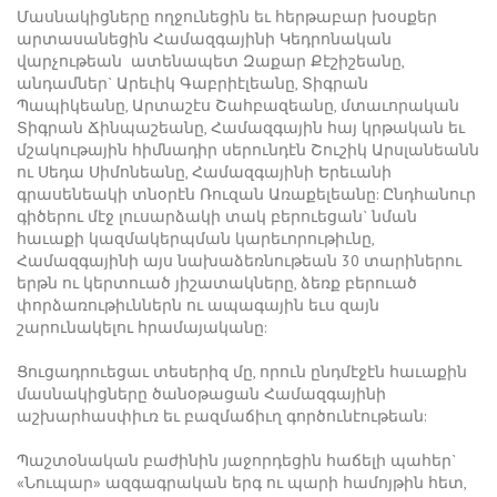
Մասնակիցները ողջունեցին եւ հերթաբար խօսքեր
արտասանեցին Համազգայինի Կեդրոնական
վարչութեան ատենապետ Զաքար Քէշիշեանը,
անդամներ` Արեւիկ Գաբրիէլեանը, Տիգրան
Պապիկեանը, Արտաշէս Շահբազեանը, մտաւորական
Տիգրան Ճինպաշեանը, Համազգային հայ կրթական եւ
մշակութային հիմնադիր սերունդէն Շուշիկ Արսլանեանն
ու Սեդա Սիմոնեանը, Համազգայինի Երեւանի
գրասենեակի տնօրէն Ռուզան Առաքելեանը: Ընդհանուր
գիծերու մէջ լուսարձակի տակ բերուեցան` նման
հաւաքի կազմակերպման կարեւորութիւնը,
Համազգայինի այս նախաձեռնութեան 30 տարիներու
երթն ու կերտուած յիշատակները, ձեռք բերուած
փորձառութիւններն ու ապագային եւս զայն
շարունակելու հրամայականը:
Ցուցադրուեցաւ տեսերիզ մը, որուն ընդմէջէն հաւաքին
մասնակիցները ծանօթացան Համազգայինի
աշխարհասփիւռ եւ բազմաճիւղ գործունէութեան:
Պաշտօնական բաժինին յաջորդեցին հաճելի պահեր`
«Նուպար» ազգագրական երգ ու պարի համոյթին հետ,