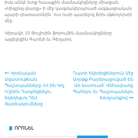
իսկ անկէ ետք հաւաքին մասնակիցները միացան
«Սիզընզ փարք»-ի մէջ կազմակերպուած ազգագրական
պարի փառատօնին` ուս ուսի պարելով ճոխ մթնոլորտի
մէջ:
Կիրակի, 20 Յուլիսին ֆորումին մասնակիցները
այցելեցին Գառնի եւ Գեղարդ:
Կրօնական
Ղպտի Եկեղեցիներուն Մէջ
Post
Ազատութեան
Աղօթք Բարձրացուցած Են
Պաշտպանները ՀՀ-ին Կոչ
Առ Աստուած՝ Վեհափառը
navigation
Կ՝ընեն Դադրեցնելու
Պահելու Եւ Պաշտպանելու
Եկեղեցւոյ Դէմ
Խնդրանքով
Յարձակումները
ՈՐՈՆԵԼ