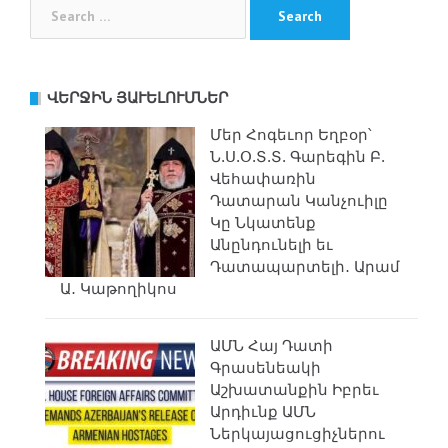
Search
for:
ՎԵՐՋԻՆ ՅԱՒԵԼՈՒՄՆԵՐ
Մեր Հոգեւոր Եղբօր՝
Ն.Ս.Օ.Տ.Տ. Գարեգին Բ.
Վեհափառին
Դատարան Կանչուիլը
Կը Նկատենք
Անընդունելի եւ
Դատապարտելի․ Արամ
Ա․ Կաթողիկոս
ԱՄՆ Հայ Դատի
Գրասենեակի
Աշխատանքին Իբրեւ
Արդիւնք ԱՄՆ
Ներկայացուցիչներու