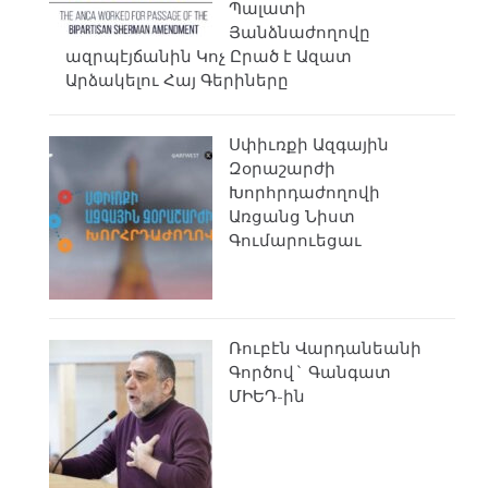
Պալատի
Յանձնաժողովը
ազրպէյճանին Կոչ Ըրած է Ազատ
Արձակելու Հայ Գերիները
Սփիւռքի Ազգային
Զօրաշարժի
Խորհրդաժողովի
Առցանց Նիստ
Գումարուեցաւ
Ռուբէն Վարդանեանի
Գործով` Գանգատ
ՄԻԵԴ-ին