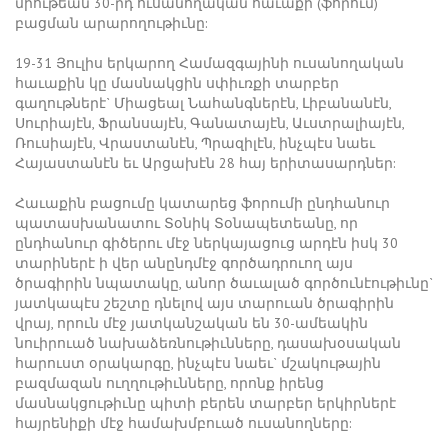
միութեան 30-րդ ուսանողական հաւաքի (ֆորում)
բացման արարողութիւնը:
19-31 Յուլիս երկարող Համազգայինի ուսանողական
հաւաքին կը մասնակցին սփիւռքի տարբեր
գաղութներէ` Միացեալ Նահանգներէն, Լիբանանէն,
Սուրիայէն, Ֆրանսայէն, Գանատայէն, Աւստրալիայէն,
Ռուսիայէն, Վրաստանէն, Պրազիլէն, ինչպէս նաեւ
Հայաստանէն եւ Արցախէն 28 հայ երիտասարդներ:
Հաւաքին բացումը կատարեց ֆորումի ընդհանուր
պատասխանատու Տօնիկ Տօնապետեանը, որ
ընդհանուր գիծերու մէջ ներկայացուց արդէն իսկ 30
տարիներէ ի վեր անընդմէջ գործադրուող այս
ծրագիրին նպատակը, անոր ծաւալած գործունէութիւնը`
յատկապէս շեշտը դնելով այս տարուան ծրագիրին
վրայ, որուն մէջ յատկանշական են 30-ամեակին
նուիրուած նախաձեռնութիւնները, դասախօսական
հարուստ օրակարգը, ինչպէս նաեւ` մշակութային
բազմազան ուղղութիւնները, որոնք իրենց
մասնակցութիւնը պիտի բերեն տարբեր երկիրներէ
հայրենիքի մէջ համախմբուած ուսանողները: