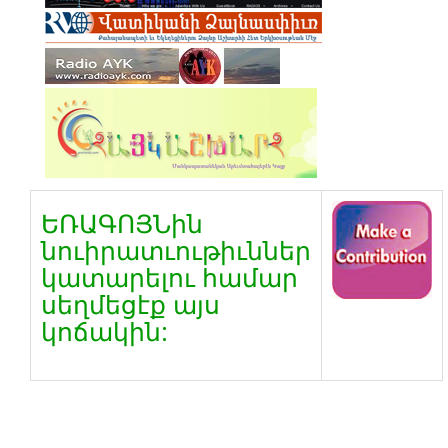
ԵՌԱԳՈՅՆին
նուիրատւութիւններ
կատարելու համար
սեղմեցէք այս
կոճակին: