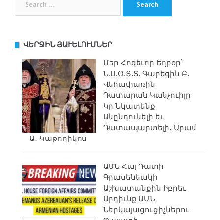
for:
ՎԵՐՋԻՆ ՅԱՒԵԼՈՒՄՆԵՐ
Մեր Հոգեւոր Եղբօր՝
Ն.Ս.Օ.Տ.Տ. Գարեգին Բ.
Վեհափառին
Դատարան Կանչուիլը
Կը Նկատենք
Անընդունելի եւ
Դատապարտելի․ Արամ
Ա․ Կաթողիկոս
ԱՄՆ Հայ Դատի
Գրասենեակի
Աշխատանքին Իբրեւ
Արդիւնք ԱՄՆ
Ներկայացուցիչներու