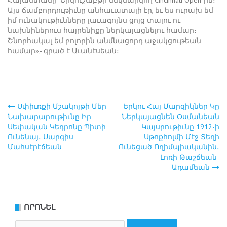
Հայաստանը՝ Երկուշաբթի մեկնարկող Cincinnati Open-ին։
Այս ճամբորդութիւնը անհաւատալի էր, եւ ես ուրախ եմ
իմ ունակութիւնները լաւագոյնս ցոյց տալու ու
նախնիներուս հայրենիքը ներկայացնելու համար։
Շնորհակալ եմ բոլորին անմնացորդ աջակցութեան
համար»,- գրած է Աւանէսեան։
Սփիւռքի Մշակոյթի Մեր
Երկու Հայ Մարզիկներ Կը
Post
Նախարարութիւնը Իր
Ներկայացնեն Օսմանեան
Սեփական Կեդրոնը Պիտի
Կայսրութիւնը 1912-ի
navigation
Ունենայ․ Սարգիս
Սթոքհոլմի Մէջ Տեղի
Մահսէրէճեան
Ունեցած Ողիմպիականին․
Լոռի Թաշճեան-
Ադամեան
ՈՐՈՆԵԼ
Search