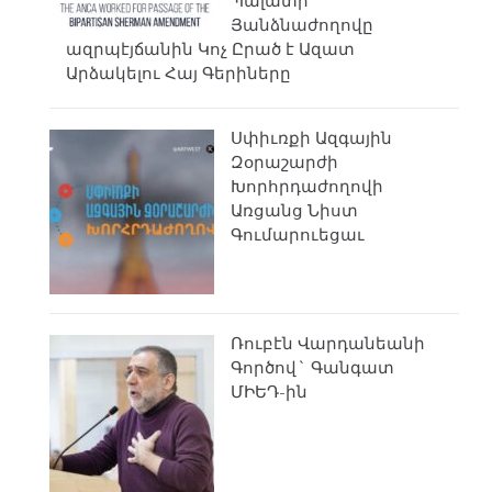
Պալատի
Յանձնաժողովը
ազրպէյճանին Կոչ Ըրած է Ազատ
Արձակելու Հայ Գերիները
Սփիւռքի Ազգային
Զօրաշարժի
Խորհրդաժողովի
Առցանց Նիստ
Գումարուեցաւ
Ռուբէն Վարդանեանի
Գործով` Գանգատ
ՄԻԵԴ-ին