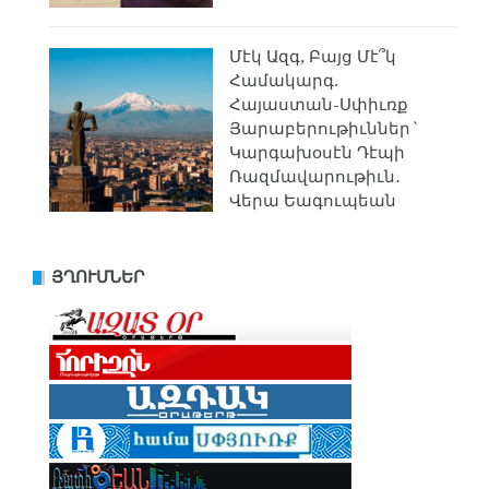
Մէկ Ազգ, Բայց Մէ՞կ
Համակարգ.
Հայաստան-Սփիւռք
Յարաբերութիւններ`
Կարգախօսէն Դէպի
Ռազմավարութիւն․
Վերա Եագուպեան
ՅՂՈՒՄՆԵՐ