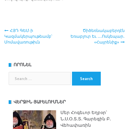
ՀՅԴ ԳԵՄ-ի
Ծիծեռնակաբերդէն
Post
Կազմակերպութեամբ՝
Եռաբլուր Եւ ․․․Ոսկեպար․
Մոմավառութիւն
«Հայրենիք»
navigation
ՈՐՈՆԵԼ
Search
for:
ՎԵՐՋԻՆ ՅԱՒԵԼՈՒՄՆԵՐ
Մեր Հոգեւոր Եղբօր՝
Ն.Ս.Օ.Տ.Տ. Գարեգին Բ.
Վեհափառին