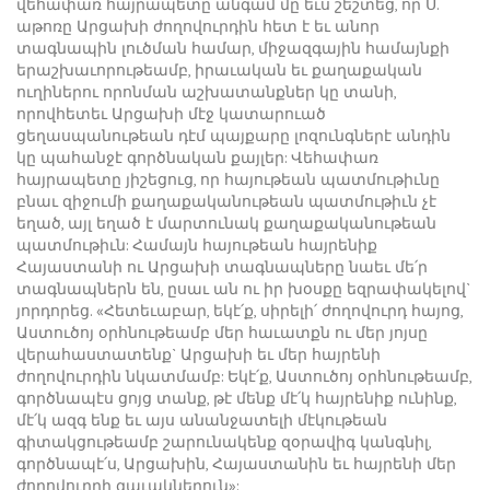
վեհափառ հայրապետը անգամ մը եւս շեշտեց, որ Ս.
աթոռը Արցախի ժողովուրդին հետ է եւ անոր
տագնապին լուծման համար, միջազգային համայնքի
երաշխաւորութեամբ, իրաւական եւ քաղաքական
ուղիներու որոնման աշխատանքներ կը տանի,
որովհետեւ Արցախի մէջ կատարուած
ցեղասպանութեան դէմ պայքարը լոզունգներէ անդին
կը պահանջէ գործնական քայլեր: Վեհափառ
հայրապետը յիշեցուց, որ հայութեան պատմութիւնը
բնաւ զիջումի քաղաքականութեան պատմութիւն չէ
եղած, այլ եղած է մարտունակ քաղաքականութեան
պատմութիւն: Համայն հայութեան հայրենիք
Հայաստանի ու Արցախի տագնապները նաեւ մե՛ր
տագնապներն են, ըսաւ ան ու իր խօսքը եզրափակելով`
յորդորեց. «Հետեւաբար, եկէ՛ք, սիրելի՛ ժողովուրդ հայոց,
Աստուծոյ օրհնութեամբ մեր հաւատքն ու մեր յոյսը
վերահաստատենք` Արցախի եւ մեր հայրենի
ժողովուրդին նկատմամբ: Եկէ՛ք, Աստուծոյ օրհնութեամբ,
գործնապէս ցոյց տանք, թէ մենք մէ՛կ հայրենիք ունինք,
մէ՛կ ազգ ենք եւ այս անանջատելի մէկութեան
գիտակցութեամբ շարունակենք զօրավիգ կանգնիլ,
գործնապէ՛ս, Արցախին, Հայաստանին եւ հայրենի մեր
ժողովուրդի զաւակներուն»: