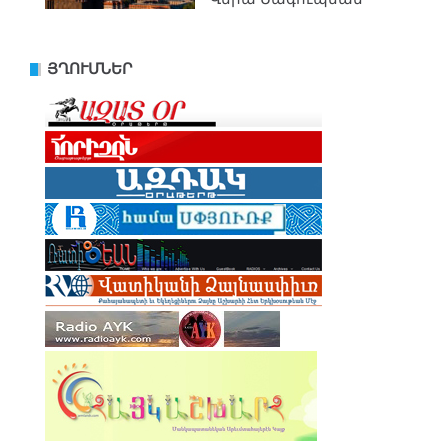
ՅՂՈՒՄՆԵՐ