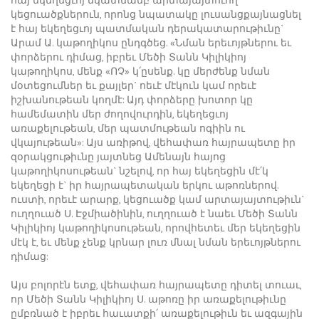
կեցուածքներուն, որոնց նպատակը լուսանցքայնացնել
է հայ եկեղեցւոյ պատմական դերակատարութիւնը`
Արամ Ա. կաթողիկոս ընդգծեց. «Նման երեւոյթներու եւ
փորձերու դիմաց, իբրեւ Մեծի Տանն Կիլիկիոյ
կաթողիկոս, մենք «ՈՉ» կ՛ըսենք. կը մերժենք նման
մօտեցումներ եւ քայլեր` ոեւէ մէկուն կամ որեւէ
իշխանութեան կողմէ: Այդ փորձերը խոտոր կը
համեմատին մեր ժողովուրդին, եկեղեցւոյ
առաքելութեան, մեր պատմութեան ոգիին ու
վկայութեան»: Այս առիթով, վեհափառ հայրապետը իր
զօրակցութիւնը յայտնեց Ամենայն հայոց
կաթողիկոսութեան` նշելով, որ հայ եկեղեցին մէ՛կ
եկեղեցի է` իր հայրապետական երկու աթոռներով.
ուստի, որեւէ արարք, կեցուածք կամ արտայայտութիւն`
ուղղուած Ս. Էջմիածինին, ուղղուած է նաեւ Մեծի Տանն
Կիլիկիոյ կաթողիկոսութեան, որովհետեւ մեր եկեղեցին
մէկ է, եւ մենք չենք կրնար լուռ մնալ նման երեւոյթներու
դիմաց:
Այս բոլորէն ետք, վեհափառ հայրապետը դիտել տուաւ,
որ Մեծի Տանն Կիլիկիոյ Ս. աթոռը իր առաքելութիւնը
ըմբռնած է իբրեւ հաւատքի՛ առաքելութիւն եւ ազգային