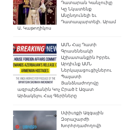
Դատարան Կանչուիլը
Կը Նկատենք
Անընդունելի եւ
Դատապարտելի․ Արամ
Ա․ Կաթողիկոս
ԱՄՆ Հայ Դատի
Գրասենեակի
Աշխատանքին Իբրեւ
Արդիւնք ԱՄՆ
Ներկայացուցիչներու
Պալատի
Յանձնաժողովը
ազրպէյճանին Կոչ Ըրած է Ազատ
Արձակելու Հայ Գերիները
Սփիւռքի Ազգային
Զօրաշարժի
Խորհրդաժողովի