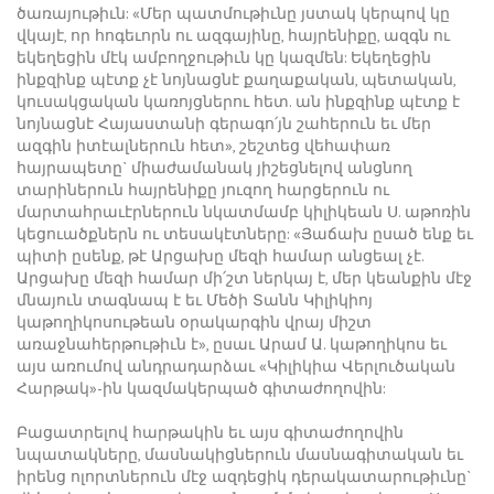
ծառայութիւն: «Մեր պատմութիւնը յստակ կերպով կը
վկայէ, որ հոգեւորն ու ազգայինը, հայրենիքը, ազգն ու
եկեղեցին մէկ ամբողջութիւն կը կազմեն: Եկեղեցին
ինքզինք պէտք չէ նոյնացնէ քաղաքական, պետական,
կուսակցական կառոյցներու հետ. ան ինքզինք պէտք է
նոյնացնէ Հայաստանի գերագո՛յն շահերուն եւ մեր
ազգին իտէալներուն հետ», շեշտեց վեհափառ
հայրապետը` միաժամանակ յիշեցնելով անցնող
տարիներուն հայրենիքը յուզող հարցերուն ու
մարտահրաւէրներուն նկատմամբ կիլիկեան Ս. աթոռին
կեցուածքներն ու տեսակէտները: «Յաճախ ըսած ենք եւ
պիտի ըսենք, թէ Արցախը մեզի համար անցեալ չէ.
Արցախը մեզի համար մի՛շտ ներկայ է, մեր կեանքին մէջ
մնայուն տագնապ է եւ Մեծի Տանն Կիլիկիոյ
կաթողիկոսութեան օրակարգին վրայ միշտ
առաջնահերթութիւն է», ըսաւ Արամ Ա. կաթողիկոս եւ
այս առումով անդրադարձաւ «Կիլիկիա Վերլուծական
Հարթակ»-ին կազմակերպած գիտաժողովին:
Բացատրելով հարթակին եւ այս գիտաժողովին
նպատակները, մասնակիցներուն մասնագիտական եւ
իրենց ոլորտներուն մէջ ազդեցիկ դերակատարութիւնը`