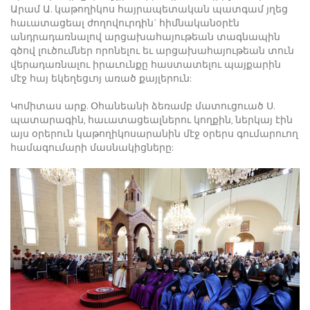
Արամ Ա. կաթողիկոս հայրապետական պատգամ յղեց
հաւատացեալ ժողովուրդին` հիմնականօրէն
անդրադառնալով արցախահայութեան տագնապին
գծով լուծումներ որոնելու եւ արցախահայութեան տուն
վերադառնալու իրաւունքը հաստատելու պայքարին
մէջ հայ եկեղեցւոյ առած քայլերուն:
Կոմիտաս արք. Օհանեանի ձեռամբ մատուցուած Ս.
պատարագին, հաւատացեալներու կողքին, ներկայ էին
այս օրերուն կաթողիկոսարանին մէջ օրերս գումարուող
համագումարի մասնակիցները: