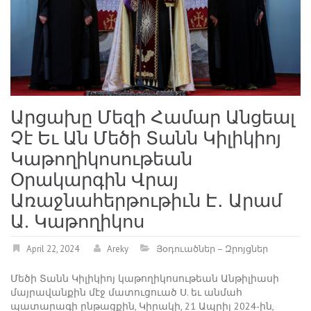
Արցախը Մեզի Համար Անցեալ
Չէ Եւ Ան Մեծի Տանն Կիլիկիոյ
Կաթողիկոսութեան
Օրակարգին Վրայ
Առաջնահերթութիւն Է․ Արամ
Ա. Կաթողիկոս
April 22, 2024
Areky
Յօդուածներ – Զրոյցներ
Մեծի Տանն Կիլիկիոյ կաթողիկոսութեան Անթիլիասի
մայրավանքին մէջ մատուցուած Ս. եւ անմահ
պատարագի ընթացքին, Կիրակի, 21 Ապրիլ 2024-ին,