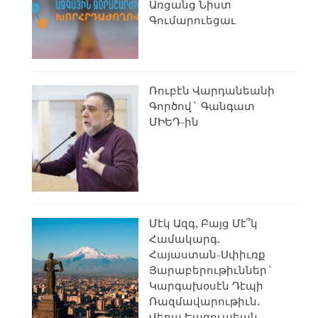
Առցանց Նիստ
Գումարուեցաւ
Ռուբէն Վարդանեանի
Գործով` Գանգատ
ՄԻԵԴ-ին
Մէկ Ազգ, Բայց Մէ՞կ
Համակարգ.
Հայաստան-Սփիւռք
Յարաբերութիւններ`
Կարգախօսէն Դէպի
Ռազմավարութիւն․
Վերա Եագուպեան