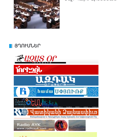
ՅՂՈՒՄՆԵՐ