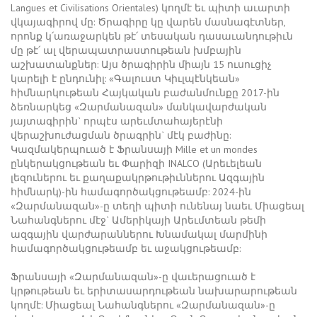
Langues et Civilisations Orientales) կողմէ եւ պիտի աւարտի
վկայագիրով մը: Ծրագիրը կը վարեն մասնագէտներ,
որոնք կ՛առաջարկեն թէ՛ տեսական դասաւանդութիւն
մը թէ՛ ալ վերապատրաստութեան խմբային
աշխատանքներ: Այս ծրագիրին միայն 15 ուսուցիչ
կարելի է ընդունիլ: «Գալուստ Կիւլպէնկեան»
հիմնարկութեան Հայկական բաժանմունքը 2017-ին
ձեռնարկեց «Զարմանազան» մանկավարժական
յայտագիրին` որպէս արեւմտահայերէնի
վերաշխուժացման ծրագրին` մէկ բաժինը:
Կազմակերպուած է Ֆրանսայի Mille et un mondes
ընկերակցութեան եւ Փարիզի INALCO (Արեւելեան
լեզուներու եւ քաղաքակրթութիւններու Ազգային
հիմնարկ)-ին համագործակցութեամբ: 2024-ին
«Զարմանազան»-ը տեղի պիտի ունենայ նաեւ Միացեալ
Նահանգներու մէջ` Ամերիկայի Արեւմտեան թեմի
ազգային վարժարաններու Խնամակալ մարմինի
համագործակցութեամբ եւ աջակցութեամբ:
Ֆրանսայի «Զարմանազան»-ը վաւերացուած է
կրթութեան եւ երիտասարդութեան նախարարութեան
կողմէ: Միացեալ Նահանգներու «Զարմանազան»-ը