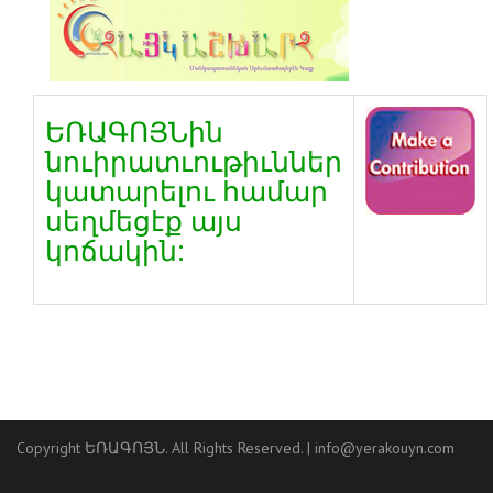
ԵՌԱԳՈՅՆին
նուիրատւութիւններ
կատարելու համար
սեղմեցէք այս
կոճակին:
Copyright ԵՌԱԳՈՅՆ. All Rights Reserved. |
info@yerakouyn.com