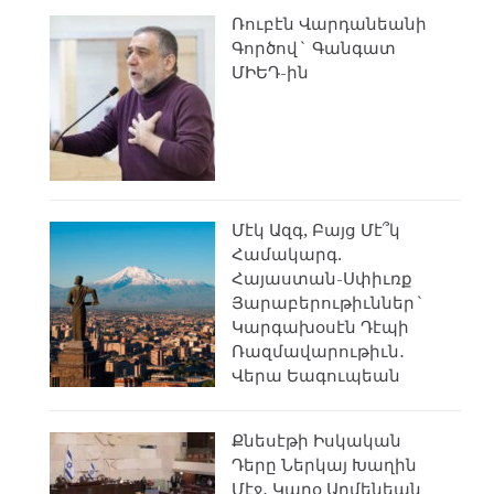
Ռուբէն Վարդանեանի
Գործով` Գանգատ
ՄԻԵԴ-ին
Մէկ Ազգ, Բայց Մէ՞կ
Համակարգ.
Հայաստան-Սփիւռք
Յարաբերութիւններ`
Կարգախօսէն Դէպի
Ռազմավարութիւն․
Վերա Եագուպեան
Քնեսէթի Իսկական
Դերը Ներկայ Խաղին
Մէջ․ Կարօ Արմենեան