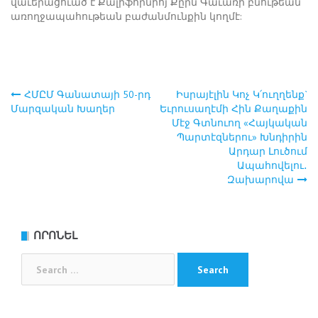
վաւերացուած է Քալիֆորնիոյ Քըրն Գաւառի բնութեան
առողջապահութեան բաժանմունքին կողմէ:
ՀՄԸՄ Գանատայի 50-րդ
Իսրայէլին Կոչ Կ՛ուղղենք`
Post
Մարզական Խաղեր
Եւրուսաղէմի Հին Քաղաքին
Մէջ Գտնուող «Հայկական
navigation
Պարտէզներու» Խնդիրին
Արդար Լուծում
Ապահովելու․
Զախարովա
ՈՐՈՆԵԼ
Search
for: