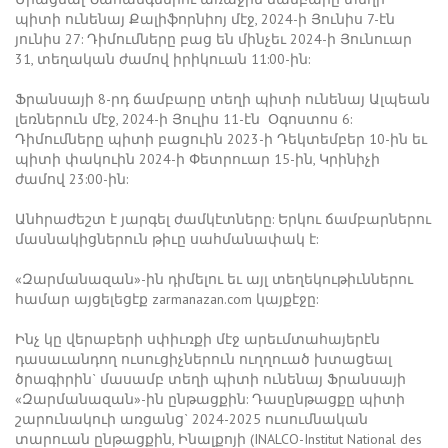
պիտի ունենայ Քալիֆորնիոյ մէջ, 2024-ի Յունիս 7-էն
յունիս 27: Դիմումները բաց են մինչեւ 2024-ի Յունուար
31, տեղական ժամով իրիկուան 11:00-ին:
Ֆրանսայի 8-րդ ճամբարը տեղի պիտի ունենայ Ալպեան
լեռներուն մէջ, 2024-ի Յուլիս 11-էն Օգոստոս 6:
Դիմումները պիտի բացուին 2023-ի Դեկտեմբեր 10-ին եւ
պիտի փակուին 2024-ի Փետրուար 15-ին, Կրինիչի
ժամով 23:00-ին:
Անհրաժեշտ է յարգել ժամկէտները: Երկու ճամբարներու
մասնակիցներուն թիւը սահմանափակ է:
«Զարմանազան»-ին դիմելու եւ այլ տեղեկութիւններու
համար այցելեցէք zarmanazan.com կայքէջը:
Ինչ կը վերաբերի սփիւռքի մէջ արեւմտահայերէն
դասաւանդող ուսուցիչներուն ուղղուած խտացեալ
ծրագիրին` մասամբ տեղի պիտի ունենայ Ֆրանսայի
«Զարմանազան»-ին ընթացքին: Դասընթացքը պիտի
շարունակուի առցանց` 2024-2025 ուսումնական
տարուան ընթացքին, Ինալքոյի (INALCO-Institut National des