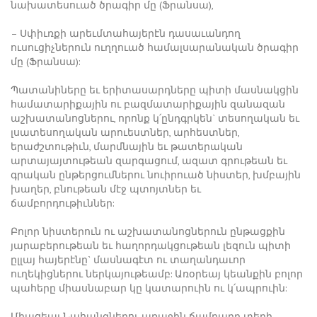
նախատեսուած ծրագիր մը (Ֆրանսա),
– Սփիւռքի արեւմտահայերէն դասաւանդող
ուսուցիչներուն ուղղուած համալսարանական ծրագիր
մը (Ֆրանսա):
Պատանիները եւ երիտասարդները պիտի մասնակցին
համատարիքային ու բազմատարիքային զանազան
աշխատանոցներու, որոնք կ՛ընդգրկեն` տեսողական եւ
լսատեսողական արուեստներ, արհեստներ,
երաժշտութիւն, մարմնային եւ թատերական
արտայայտութեան զարգացում, ազատ գրութեան եւ
գրական ընթերցումներու նուիրուած նիստեր, խմբային
խաղեր, բնութեան մէջ պտոյտներ եւ
ճամբորդութիւններ:
Բոլոր նիստերուն ու աշխատանոցներուն ընթացքին
յարաբերութեան եւ հաղորդակցութեան լեզուն պիտի
ըլլայ հայերէնը` մասնագէտ ու տաղանդաւոր
ուղեկիցներու ներկայութեամբ: Առօրեայ կեանքին բոլոր
պահերը միասնաբար կը կատարուին ու կ՛ապրուին:
Միացեալ Նահանգներու առաջին ճամբարը տեղի