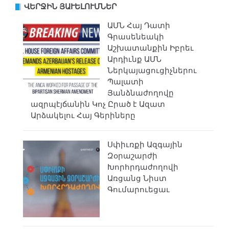
ՎԵՐՋԻՆ ՅԱՒԵԼՈՒՄՆԵՐ
ԱՄՆ Հայ Դատի
Գրասենեակի
Աշխատանքին Իբրեւ
Արդիւնք ԱՄՆ
Ներկայացուցիչներու
Պալատի
Յանձնաժողովը
ազրպէյճանին Կոչ Ըրած է Ազատ
Արձակելու Հայ Գերիները
Սփիւռքի Ազգային
Զօրաշարժի
Խորհրդաժողովի
Առցանց Նիստ
Գումարուեցաւ