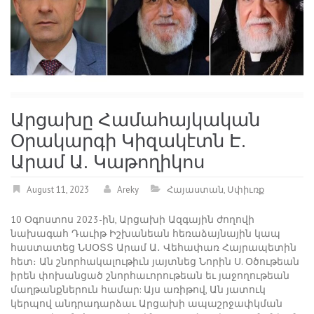
Արցախը Համահայկական
Օրակարգի Կիզակէտն Է.
Արամ Ա. Կաթողիկոս
August 11, 2023
Areky
Հայաստան
,
Սփիւռք
10 Օգոստոս 2023-ին, Արցախի Ազգային ժողովի
նախագահ Դաւիթ Իշխանեան հեռաձայնային կապ
հաստատեց ՆՍՕՏՏ Արամ Ա․ Վեհափառ Հայրապետին
հետ։ Ան շնորհակալութիւն յայտնեց Նորին Ս. Օծութեան
իրեն փոխանցած շնորհաւորութեան եւ յաջողութեան
մաղթանքներուն համար: Այս առիթով, Ան յատուկ
կերպով անդրադարձաւ Արցախի ապաշրջափկման