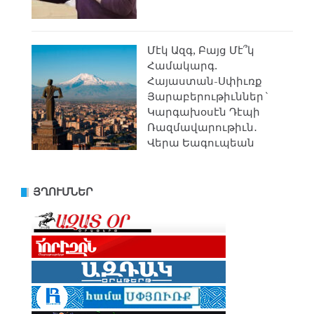
Մէկ Ազգ, Բայց Մէ՞կ
Համակարգ.
Հայաստան-Սփիւռք
Յարաբերութիւններ`
Կարգախօսէն Դէպի
Ռազմավարութիւն․
Վերա Եագուպեան
ՅՂՈՒՄՆԵՐ