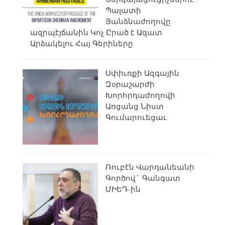
Պալատի
Յանձնաժողովը
ազրպէյճանին Կոչ Ըրած է Ազատ
Արձակելու Հայ Գերիները
Սփիւռքի Ազգային
Զօրաշարժի
Խորհրդաժողովի
Առցանց Նիստ
Գումարուեցաւ
Ռուբէն Վարդանեանի
Գործով` Գանգատ
ՄԻԵԴ-ին