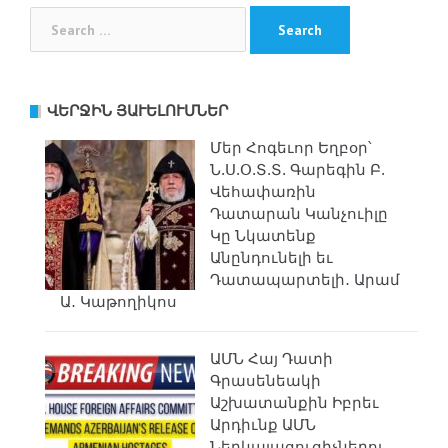
Search
for:
ՎԵՐՋԻՆ ՅԱՒԵԼՈՒՄՆԵՐ
Մեր Հոգեւոր Եղբօր՝
Ն.Ս.Օ.Տ.Տ. Գարեգին Բ.
Վեհափառին
Դատարան Կանչուիլը
Կը Նկատենք
Անընդունելի եւ
Դատապարտելի․ Արամ
Ա․ Կաթողիկոս
ԱՄՆ Հայ Դատի
Գրասենեակի
Աշխատանքին Իբրեւ
Արդիւնք ԱՄՆ
Ներկայացուցիչներու