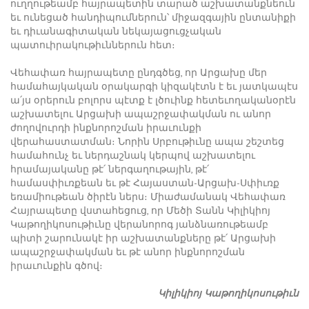
ուղղութեամբ հայրապետին տարած աշխատանքնեուն
եւ ունեցած հանդիպումներուն՝ միջազգային ընտանիքի
եւ դիւանագիտական նեկայացուցչական
պատուիրակութիւններուն հետ։
Վեհափառ հայրապետը ընդգծեց, որ Արցախը մեր
համահայկական օրակարգի կիզակէտն է եւ յատկապէս
ա՛յս օրերուն բոլորս պէտք է լծուինք հետեւողականօրէն
աշխատելու Արցախի ապաշրջափակման ու անոր
ժողովուրդի ինքնորոշման իրաւունքի
վերահաստատման։ Նորին Սրբութիւնը ապա շեշտեց
համահունչ եւ ներդաշնակ կերպով աշխատելու
հրամայականը թէ՛ ներգաղութային, թէ՛
համասփիւռքեան եւ թէ Հայաստան-Արցախ-Սփիւռք
եռամիութեան ծիրէն ներս։ Միաժամանակ Վեհափառ
Հայրապետը վստահեցուց, որ Մեծի Տանն Կիլիկիոյ
Կաթողիկոսութիւնը վերանորոգ յանձնառութեամբ
պիտի շարունակէ իր աշխատանքները թէ՛ Արցախի
ապաշրջափակման եւ թէ անոր ինքնորոշման
իրաւունքին գծով։
Կիլիկիոյ Կաթողիկոսութիւն