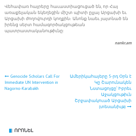
Վեհափառ հայրերը հաւաստիացուցած են, որ Հայ
առաքելական եկեղեցին միշտ պիտի ըլլայ Արցախի եւ
Արցախի ժողովուրդի կողքին։ Անոնք նաեւ յայտնած են
իրենց սերտ համագործակցութեան
պատրաստականութիւնը:
nankr.am
Genocide Scholars Call For
Ամերիկահայերը 5-րդ Օրն է
Post
Immediate UN Intervention in
Կը Շարունակեն
Nagorno-Karabakh
Նստացոյցը՝ Իբրեւ
navigation
Աջակցութիւն
Շրջափակուած Արցախի
(տեսանիւթ)
ՈՐՈՆԵԼ