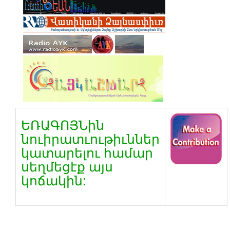
ԵՌԱԳՈՅՆին
նուիրատւութիւններ
կատարելու համար
սեղմեցէք այս
կոճակին: