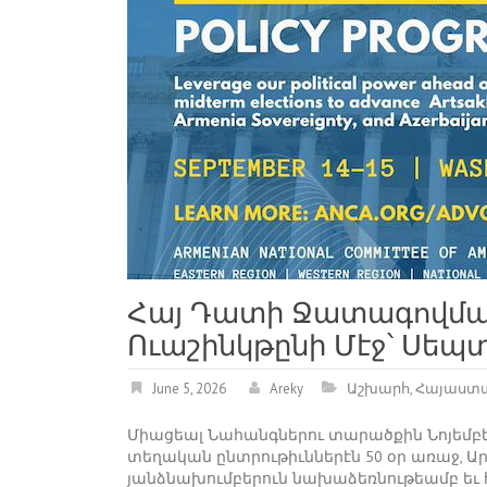
Հայ Դատի Ջատագովմա
Ուաշինկթընի Մէջ՝ Սեպտ
June 5, 2026
Areky
Աշխարհ
,
Հայաստ
Միացեալ Նահանգներու տարածքին Նոյեմբե
տեղական ընտրութիւններէն 50 օր առաջ, Ա
յանձնախումբերուն նախաձեռնութեամբ եւ