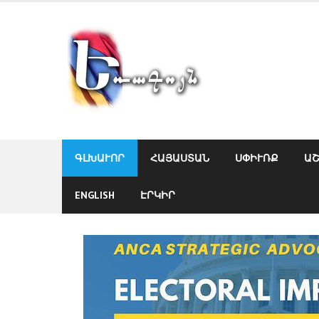
Skip
to
content
ԳԼԽԱՒՈՐ
ՀԱՅԱՍՏԱՆ
ՍՓԻՒՌՔ
Ա
ENGLISH
ԷՐԿԻՐ