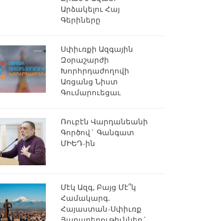
Արձակելու Հայ
Գերիները
Սփիւռքի Ազգային
Զօրաշարժի
Խորհրդաժողովի
Առցանց Նիստ
Գումարուեցաւ
Ռուբէն Վարդանեանի
Գործով` Գանգատ
ՄԻԵԴ-ին
Մէկ Ազգ, Բայց Մէ՞կ
Համակարգ.
Հայաստան-Սփիւռք
Յարաբերութիւններ`