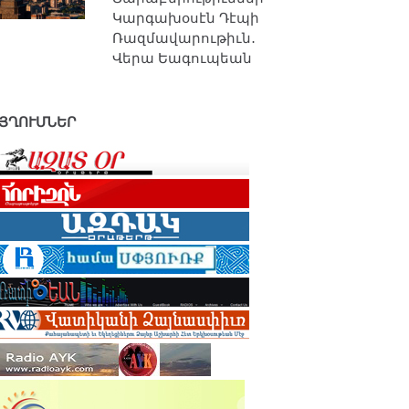
Կարգախօսէն Դէպի
Ռազմավարութիւն․
Վերա Եագուպեան
ՅՂՈՒՄՆԵՐ