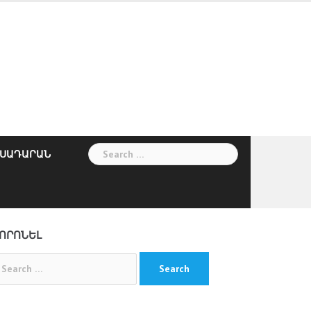
Search
ՍԱԴԱՐԱՆ
for:
ՈՐՈՆԵԼ
arch
: