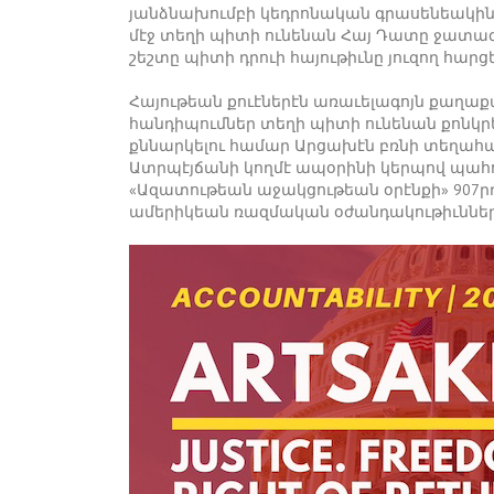
յանձնախումբի կեդրոնական գրասենեակին,
մէջ տեղի պիտի ունենան Հայ Դատը ջատագո
շեշտը պիտի դրուի հայութիւնը յուզող հարցե
Հայութեան քուէներէն առաւելագոյն քաղա
հանդիպումներ տեղի պիտի ունենան քոնկրե
քննարկելու համար Արցախէն բռնի տեղահա
Ատրպէյճանի կողմէ ապօրինի կերպով պահո
«Ազատութեան աջակցութեան օրէնքի» 907րդ
ամերիկեան ռազմական օժանդակութիւնները