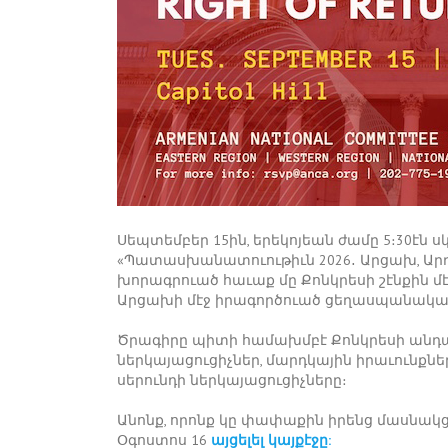
Սեպտեմբեր 15ին, երեկոյեան ժամը 5։30էն ս
«Պատասխանատուութիւն 2026․ Արցախ, Արդ
խորագրուած հաւաք մը Քոնկրեսի շէնքին մէջ
Արցախի մէջ իրագործուած ցեղասպանական
Ծրագիրը պիտի համախմբէ Քոնկրեսի անդա
ներկայացուցիչներ, մարդկային իրաւունքնե
սերունդի ներկայացուցիչները։
Անոնք, որոնք կը փափաքին իրենց մասնակցո
Օգոստոս 16
այցելել կայքէջը: