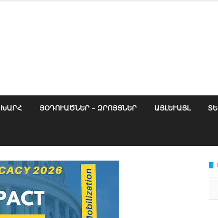
ՇԽԱՐՀ
ՅՕԴՈՒԱԾՆԵՐ – ԶՐՈՅՑՆԵՐ
ԱՅԼԵՒԱՅԼ
ՏԵ
Se
for