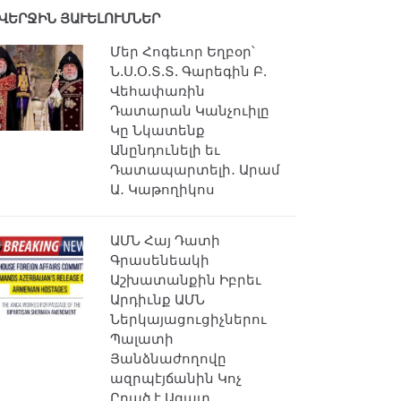
ՎԵՐՋԻՆ ՅԱՒԵԼՈՒՄՆԵՐ
Մեր Հոգեւոր Եղբօր՝
Ն.Ս.Օ.Տ.Տ. Գարեգին Բ.
Վեհափառին
Դատարան Կանչուիլը
Կը Նկատենք
Անընդունելի եւ
Դատապարտելի․ Արամ
Ա․ Կաթողիկոս
ԱՄՆ Հայ Դատի
Գրասենեակի
Աշխատանքին Իբրեւ
Արդիւնք ԱՄՆ
Ներկայացուցիչներու
Պալատի
Յանձնաժողովը
ազրպէյճանին Կոչ
Ըրած է Ազատ