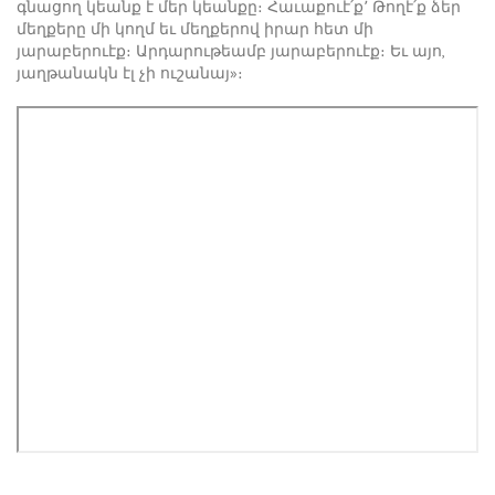
գնացող կեանք է մեր կեանքը։ Հաւաքուէ՛ք՚ Թողէ՛ք ձեր
մեղքերը մի կողմ եւ մեղքերով իրար հետ մի
յարաբերուէք։ Արդարութեամբ յարաբերուէք։ Եւ այո,
յաղթանակն էլ չի ուշանայ»։