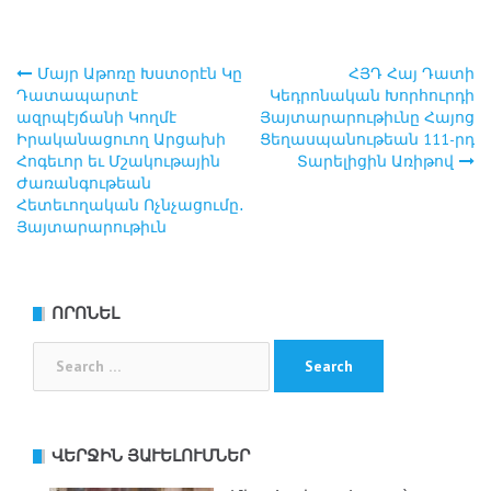
Մայր Աթոռը Խստօրէն Կը
ՀՅԴ Հայ Դատի
Post
Դատապարտէ
Կեդրոնական Խորհուրդի
ազրպէյճանի Կողմէ
Յայտարարութիւնը Հայոց
navigation
Իրականացուող Արցախի
Ցեղասպանութեան 111-րդ
Հոգեւոր եւ Մշակութային
Տարելիցին Առիթով
Ժառանգութեան
Հետեւողական Ոչնչացումը․
Յայտարարութիւն
ՈՐՈՆԵԼ
Search
for:
ՎԵՐՋԻՆ ՅԱՒԵԼՈՒՄՆԵՐ