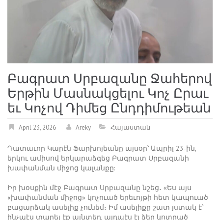
Բագրատ Սրբազանը Ջահերով
Երթին Մասնակցելու Կոչ Ըրաւ
եւ Կոչով Դիմեց Ընդդիմութեան
April 23, 2026
Areky
Հայաստան
Դատաւոր Կարէն Ֆարխոյեանը այսօր՝ Ապրիլ 23-ին,
երկու ամիսով երկարաձգեց Բագրատ Սրբազանի
խափանման միջոց կալանքը:
Իր խօսքին մէջ Բագրատ Սրբազանը նշեց․ «Ես այս
«խափանման միջոց» կոչուած երեւոյթի հետ կապուած
բացարձակ ասելիք չունեմ։ Իմ ասելիքը շատ յստակ է՝
ինչպէս տարել էք այնտեղ, այդպէս էլ ձեր կոտրած