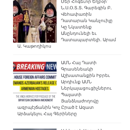
Մեր Հոգեւոր Եղբօր՝
Ն.Ս.Օ.Տ.Տ. Գարեգին Բ.
Վեհափառին
Դատարան Կանչուիլը
Կը Նկատենք
Անընդունելի եւ
Դատապարտելի․ Արամ
Ա․ Կաթողիկոս
ԱՄՆ Հայ Դատի
Գրասենեակի
Աշխատանքին Իբրեւ
Արդիւնք ԱՄՆ
Ներկայացուցիչներու
Պալատի
Յանձնաժողովը
ազրպէյճանին Կոչ Ըրած է Ազատ
Արձակելու Հայ Գերիները