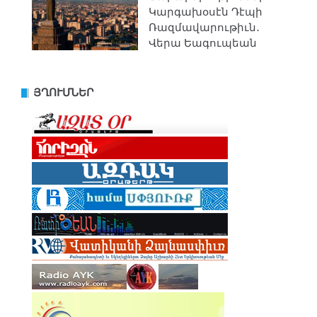
Կարգախօսէն Դէպի
Ռազմավարութիւն․
Վերա Եագուպեան
ՅՂՈՒՄՆԵՐ