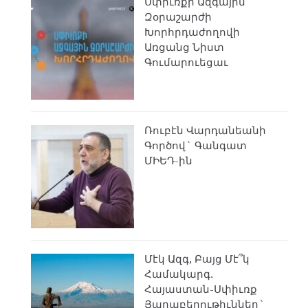
Սփիւռքի Ազգային
Զօրաշարժի
Խորհրդաժողովի
Առցանց Նիստ
Գումարուեցաւ
Ռուբէն Վարդանեանի
Գործով` Գանգատ
ՄԻԵԴ-ին
Մէկ Ազգ, Բայց Մէ՞կ
Համակարգ.
Հայաստան-Սփիւռք
Յարաբերութիւններ`