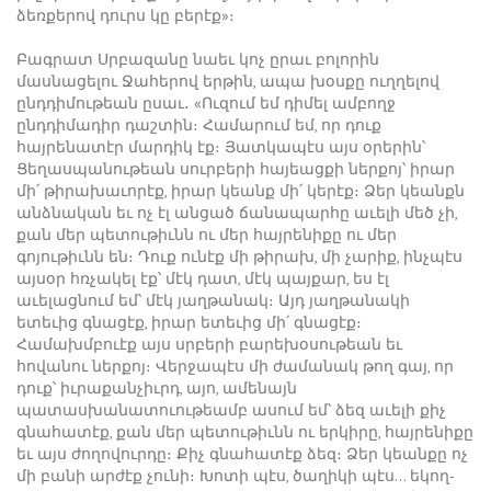
ձեռքերով դուրս կը բերէք»։
Բագրատ Սրբազանը նաեւ կոչ ըրաւ բոլորին
մասնացելու Ջահերով երթին, ապա խօսքը ուղղելով
ընդդիմութեան ըսաւ․ «Ուզում եմ դիմել ամբողջ
ընդդիմադիր դաշտին։ Համարում եմ, որ դուք
հայրենատէր մարդիկ էք։ Յատկապէս այս օրերին՝
Ցեղասպանութեան սուրբերի հայեացքի ներքոյ՝ իրար
մի՛ թիրախաւորէք, իրար կեանք մի՛ կերէք։ Ձեր կեանքն
անձնական եւ ոչ էլ անցած ճանապարհը աւելի մեծ չի,
քան մեր պետութիւնն ու մեր հայրենիքը ու մեր
գոյութիւնն են։ Դուք ունէք մի թիրախ, մի չարիք, ինչպէս
այսօր հռչակել էք՝ մէկ դատ, մէկ պայքար, ես էլ
աւելացնում եմ՝ մէկ յաղթանակ։ Այդ յաղթանակի
ետեւից գնացէք, իրար ետեւից մի՛ գնացէք։
Համախմբուէք այս սրբերի բարեխօսութեան եւ
հովանու ներքոյ։ Վերջապէս մի ժամանակ թող գայ, որ
դուք՝ իւրաքանչիւրդ, այո, ամենայն
պատասխանատուութեամբ ասում եմ՝ ձեզ աւելի քիչ
գնահատէք, քան մեր պետութիւնն ու երկիրը, հայրենիքը
եւ այս ժողովուրդը։ Քիչ գնահատէք ձեզ։ Ձեր կեանքը ոչ
մի բանի արժէք չունի։ Խոտի պէս, ծաղիկի պէս… եկող-