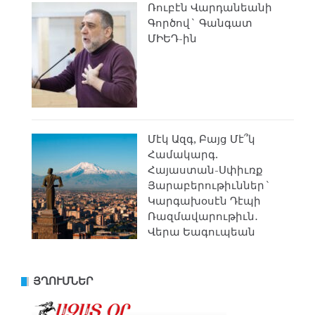
Ռուբէն Վարդանեանի
Գործով` Գանգատ
ՄԻԵԴ-ին
Մէկ Ազգ, Բայց Մէ՞կ
Համակարգ.
Հայաստան-Սփիւռք
Յարաբերութիւններ`
Կարգախօսէն Դէպի
Ռազմավարութիւն․
Վերա Եագուպեան
ՅՂՈՒՄՆԵՐ