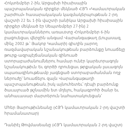
Հոկտեմբեր 2-ին, Արցախի հիւսիսային
պաշտպանական դիրքեր մեկնած ՀՅԴ «Կամաւորական
շարժում» հասարակական կազմակերպութեան 2-րդ
վաշտի 22 եւ 1-ին վաշտի (անիկա Արցախի հիւսիսային
դիրքեր մեկնած էր Սեպտեմբեր 27-ին) 2
կամաւորականներու առաւօտը Հոկտեմբեր 6-ին
բացուեցաւ վերջին անգամ: Վարանգաթաղ (Լուլասազ,
մինչ 2002 թ.՝ Յակոբ Կամարի) գիւղին յարող
ռազմավարական նշանակութեան բարձունքը նուաճելը
թուրք-ազրպէյճանական զինուած
ստորաբաժանումներու համար ունէր կարեւորագոյն
նշանակութիւն: Եւ գործի դրուեցաւ թրքական լաւագոյն
սպառազինութեամբ յագեցած ստորաբաժանման ողջ
ներուժը՝ նուաճելու զայն: Վարանգաթաղի
պաշտպանութեան, իսկ այնուհետեւ՝ դէպի բարձունք
ծաւալուած թշնամին ետ մղելու, հակագրոհի ծանր եւ
անհաւասար մարտերուն նահատակուեցան՝
Մհեր Յարութիւնեանը (ՀՅԴ կամաւորական 2-րդ վաշտի
հրամանատար)
Դանիէլ Թովմասեանը (ՀՅԴ կամաւորական 2-րդ վաշտ)