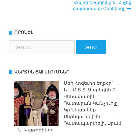
navigation
Հայոց Եռագոյնը եւ Հնչեց
Հայաստանի Օրհներգը
ՈՐՈՆԵԼ
Search
for:
ՎԵՐՋԻՆ ՅԱՒԵԼՈՒՄՆԵՐ
Մեր Հոգեւոր Եղբօր՝
Ն.Ս.Օ.Տ.Տ. Գարեգին Բ.
Վեհափառին
Դատարան Կանչուիլը
Կը Նկատենք
Անընդունելի եւ
Դատապարտելի․ Արամ
Ա․ Կաթողիկոս