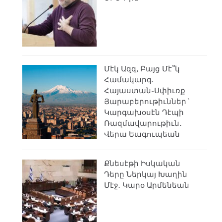
Մէկ Ազգ, Բայց Մէ՞կ
Համակարգ.
Հայաստան-Սփիւռք
Յարաբերութիւններ`
Կարգախօսէն Դէպի
Ռազմավարութիւն․
Վերա Եագուպեան
Քնեսէթի Իսկական
Դերը Ներկայ Խաղին
Մէջ․ Կարօ Արմենեան