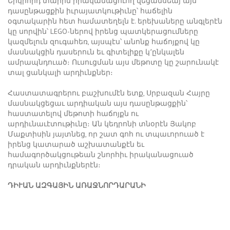
Երկրորդ տարին իրականացուող վեցամսեայ այս
դասընթացքին իւրայատկութիւնը՝ հաճելին
օգտակարին հետ համատեղելն է. երեխաները անգլերէն
կը սորվին՝ LEGO-ներով իրենց պատկերացումները
կազմելուն զուգահեռ, այսպէս՝ անոնք հաճոյքով կը
մասնակցին դասերուն եւ գիտելիքը կ՚ընկալեն
ամրապնդուած։ Ուսուցման այս մեթոտը կը շարունակէ
տալ ցանկալի արդիւնքներ։
Հաստատագրերու բաշխումէն ետք, Սրբազան Հայրը
մասնակցեցաւ արդիական այս դասընթացքին՝
հաստատելով մեթոտի հաճոյքն ու
արդիւնաւէտութիւնը։ Ան կեդրոնի տնօրէն Յակոբ
Մաքտիսին յայտնեց, որ շատ գոհ ու տպաւորուած է
իրենց կատարած աշխատանքէն եւ
համագործակցութեան շնորհիւ իրականացուած
դրական արդիւնքներէն։
ԴԻՒԱՆ ԱԶԳԱՅԻՆ ԱՌԱՋՆՈՐԴԱՐԱՆԻ