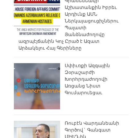
Գրասենեակի
Աշխատանքին Իբրեւ
Արդիւնք ԱՄՆ
Ներկայացուցիչներու
Պալատի
Յանձնաժողովը
ազրպէյճանին Կոչ Ըրած է Ազատ
Արձակելու Հայ Գերիները
Սփիւռքի Ազգային
Զօրաշարժի
Խորհրդաժողովի
Առցանց Նիստ
Գումարուեցաւ
Ռուբէն Վարդանեանի
Գործով` Գանգատ
ՄԻԵԴ-ին