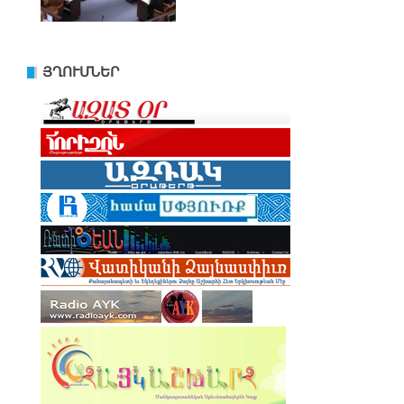
ՅՂՈՒՄՆԵՐ