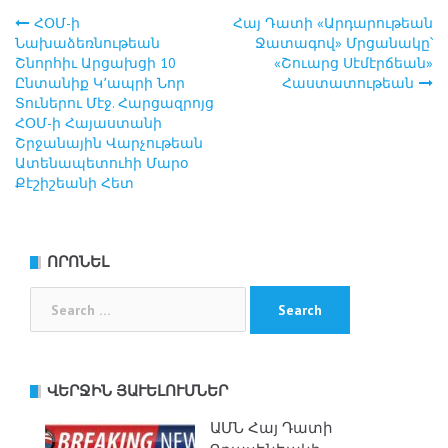
ՀՕՄ-ի
Հայ Դատի «Արդարութեան
Post
Նախաձեռնութեան
Ջատագով» Մրցանակը՝
Շնորհիւ Արցախցի 10
«Շուարց Սէմէրճեան»
navigation
Ընտանիք Կ՚ապրի Նոր
Հաստատութեան
Տուներու Մէջ. Հարցազրոյց
ՀՕՄ-ի Հայաստանի
Շրջանային Վարչութեան
Ատենապետուհի Մարօ
Քէշիշեանի Հետ
ՈՐՈՆԵԼ
Search
for:
ՎԵՐՋԻՆ ՅԱՒԵԼՈՒՄՆԵՐ
ԱՄՆ Հայ Դատի