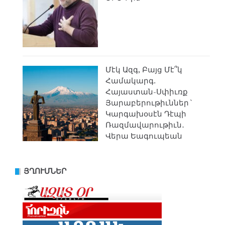
Մէկ Ազգ, Բայց Մէ՞կ
Համակարգ.
Հայաստան-Սփիւռք
Յարաբերութիւններ`
Կարգախօսէն Դէպի
Ռազմավարութիւն․
Վերա Եագուպեան
ՅՂՈՒՄՆԵՐ