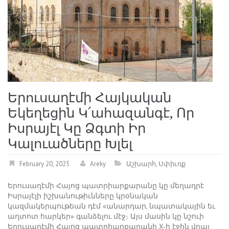
Երուսաղէմի Հայկական
Եկեղեցին Կ՛ահազանգէ, Որ
Իսրայէլ Կը Ձգտի Իր
Կալուածները Խլել
February 20, 2025
Areky
Աշխարհ
,
Սփիւռք
Երուսաղէմի Հայոց պատրիարքարանը կը մեղադրէ
Իսրայէլի իշխանութիւնները կրօնական
կազմակերպութեան դէմ «անարդար, նպատակային եւ
աղտոտ հարկեր» գանձելու մէջ։ Այս մասին կը նշուի
Երուսաղէմի Հայոց պատրիարքարանի X-ի էջին վրայ