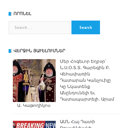
ՈՐՈՆԵԼ
Search
for:
ՎԵՐՋԻՆ ՅԱՒԵԼՈՒՄՆԵՐ
Մեր Հոգեւոր Եղբօր՝
Ն.Ս.Օ.Տ.Տ. Գարեգին Բ.
Վեհափառին
Դատարան Կանչուիլը
Կը Նկատենք
Անընդունելի եւ
Դատապարտելի․ Արամ
Ա․ Կաթողիկոս
ԱՄՆ Հայ Դատի
Գրասենեակի