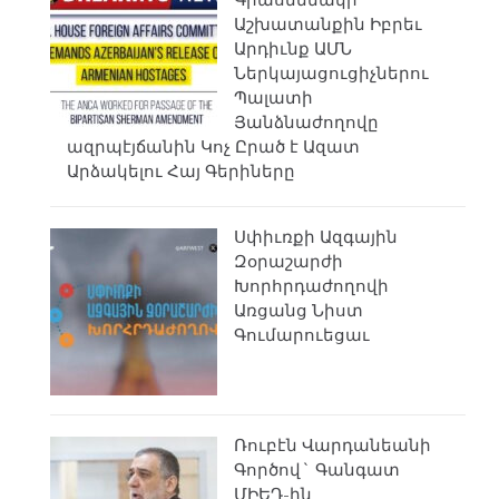
Աշխատանքին Իբրեւ
Արդիւնք ԱՄՆ
Ներկայացուցիչներու
Պալատի
Յանձնաժողովը
ազրպէյճանին Կոչ Ըրած է Ազատ
Արձակելու Հայ Գերիները
Սփիւռքի Ազգային
Զօրաշարժի
Խորհրդաժողովի
Առցանց Նիստ
Գումարուեցաւ
Ռուբէն Վարդանեանի
Գործով` Գանգատ
ՄԻԵԴ-ին