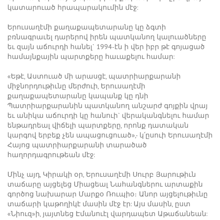
կատարուած հրապարակումին մէջ:
Երուսաղէմի քաղաքապետարանը կը ձգտի
բռնագրաւել դարերով իրեն պատկանող կալուածները
եւ զայն աճուրդի հանել` 1994-էն ի վեր իբր թէ գոյացած
համայնքային պարտքերը հաւաքելու համար:
«Եթէ, Աստուած մի արասցէ, պատրիարքարանի
միջնորդութիւնը մերժուի, Երուսաղէմի
քաղաքապետարանը կապանք կը դնի
Պատրիարքարանին պատկանող անշարժ գոյքին վրայ
եւ անիկա աճուրդի կը հանուի` վերականգնելու համար
ենթադրեալ վիճելի պարտքերը, որոնք դատական
կարգով երբեք չեն ապացուցուած»,- կ՛ըսուի Երուսաղէմի
Հայոց պատրիարքարանի տարածած
հաղորդագրութեան մէջ:
Մինչ այդ, Կիրակի օր, Երուսաղէմի Սուրբ Յարութիւն
տաճարը այցելեց Միացեալ Նահանգներու արտաքին
գործոց նախարար Մարքօ Ռուպիօ։ Անոր այցելութիւնը
տաճարի կաթողիկէ մասին մէջ էր: Այս մասին, ըստ
«Նիուզ»ի, յայտնեց Էմանուէլ վարդապետ Աթաճանեան: