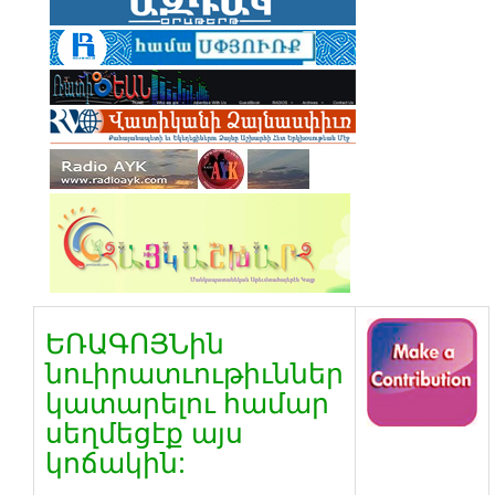
ԵՌԱԳՈՅՆին
նուիրատւութիւններ
կատարելու համար
սեղմեցէք այս
կոճակին: