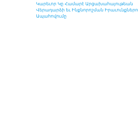
Post
Կարեւոր Կը Համարէ Արցախահայութեան
Վերադարձի եւ Ինքնորոշման Իրաւունքներո
navigation
Ապահովումը