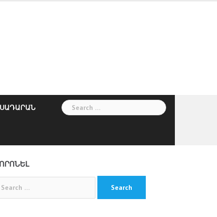
Search
ՍԱԴԱՐԱՆ
for:
ՈՐՈՆԵԼ
arch
: