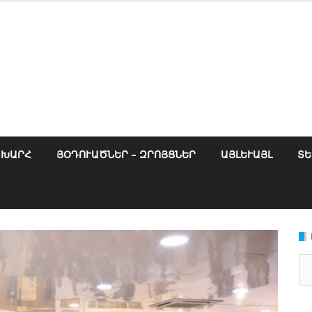
ՇԽԱՐՀ
ՅՕԴՈՒԱԾՆԵՐ – ԶՐՈՅՑՆԵՐ
ԱՅԼԵՒԱՅԼ
ՏԵ
Se
for