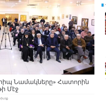
տիպ Նամակները» Հատորին
թի Մէջ
իւռք