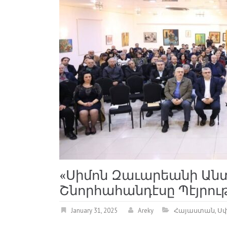
«Սիմոն Զաւարեանի Ան
Շնորհահանդէսը Պէյրու
January 31, 2025
Areky
Հայաստան
,
Սփ