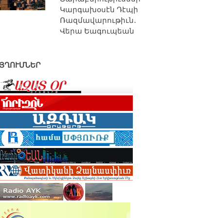
Կարգախօսէն Դէպի
Ռազմավարութիւն․
Վերա Եագուպեան
ՅՂՈՒՄՆԵՐ