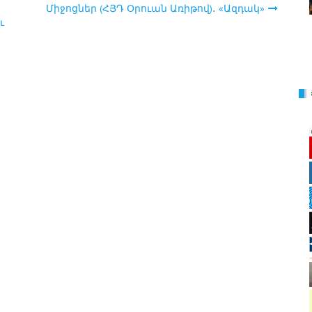
Միջոցներ (ՀՅԴ Օրուան Առիթով)․ «Ազդակ»
ւ