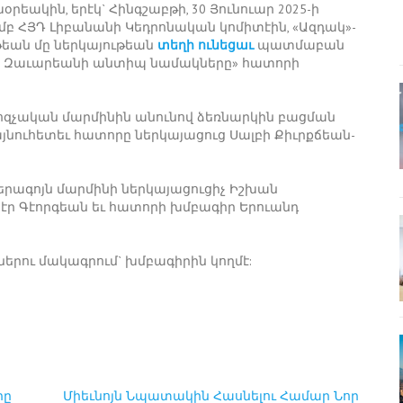
ակին, երէկ` Հինգշաբթի, 30 Յունուար 2025-ի
ամբ ՀՅԴ Լիբանանի Կեդրոնական կոմիտէին, «Ազդակ»-
ւթեան մը ներկայութեան
տեղի ունեցաւ
պատմաբան
ն Զաւարեանի անտիպ նամակները» հատորի
ոզչական մարմինին անունով ձեռնարկին բացման
նուհետեւ հատորը ներկայացուց Սալբի Քիւրքճեան-
երագոյն մարմինի ներկայացուցիչ Իշխան
Տէր Գէորգեան եւ հատորի խմբագիր Երուանդ
երու մակագրում` խմբագիրին կողմէ:
րը
Միեւնոյն Նպատակին Հասնելու Համար Նոր