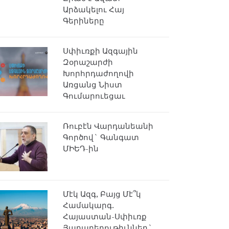
Արձակելու Հայ
Գերիները
Սփիւռքի Ազգային
Զօրաշարժի
Խորհրդաժողովի
Առցանց Նիստ
Գումարուեցաւ
Ռուբէն Վարդանեանի
Գործով` Գանգատ
ՄԻԵԴ-ին
Մէկ Ազգ, Բայց Մէ՞կ
Համակարգ.
Հայաստան-Սփիւռք
Յարաբերութիւններ`