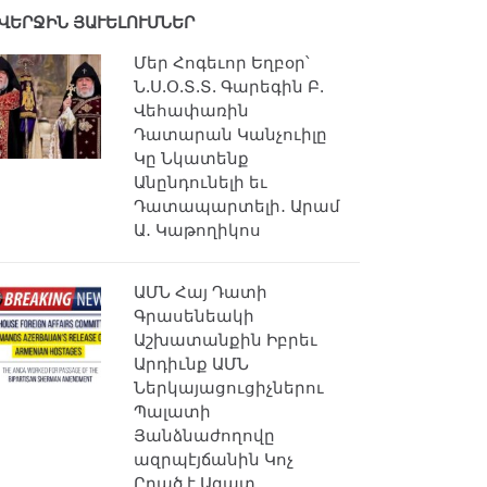
ՎԵՐՋԻՆ ՅԱՒԵԼՈՒՄՆԵՐ
Մեր Հոգեւոր Եղբօր՝
Ն.Ս.Օ.Տ.Տ. Գարեգին Բ.
Վեհափառին
Դատարան Կանչուիլը
Կը Նկատենք
Անընդունելի եւ
Դատապարտելի․ Արամ
Ա․ Կաթողիկոս
ԱՄՆ Հայ Դատի
Գրասենեակի
Աշխատանքին Իբրեւ
Արդիւնք ԱՄՆ
Ներկայացուցիչներու
Պալատի
Յանձնաժողովը
ազրպէյճանին Կոչ
Ըրած է Ազատ