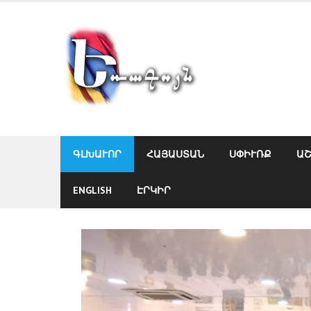
Skip
to
content
ԳԼԽԱՒՈՐ
ՀԱՅԱՍՏԱՆ
ՍՓԻՒՌՔ
Ա
ENGLISH
ԷՐԿԻՐ