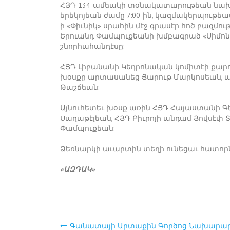
ՀՅԴ 134-ամեակի տօնակատարութեան նախօրե
երեկոյեան ժամը 7:00-ին, կազմակերպութե
ի «Փիւնիկ» սրահին մէջ գրասէր հոծ բազմո
Երուանդ Փամպուքեանի խմբագրած «Սիմո
շնորհահանդէսը:
ՀՅԴ Լիբանանի Կեդրոնական կոմիտէի քար
խօսքը արտասանեց Յարութ Մարկոսեան, այ
Թաշճեան:
Այնուհետեւ խօսք առին ՀՅԴ Հայաստանի Գ
Սաղաթէլեան, ՀՅԴ Բիւրոյի անդամ Յովսէփ 
Փամպուքեան:
Ձեռնարկի աւարտին տեղի ունեցաւ հատորն
«ԱԶԴԱԿ»
Գանատայի Արտաքին Գործոց Նախարա