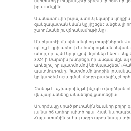
մկրտուող իւրաքանչիւր երեխայի հետ կը կե
իրաւունքին։
Մասնատուփի իւրայատուկ նկարին կողքին 
զանգակատան նման կը յիշեցնէ անցեալի ո
շարունակելու վճռակամութիւնը»։
Մարկատէի մասին անցնող տարիներուն Վահէէն
պէտք է գրի առնուի եւ հանրութեան սեփակ
անոր, որ այժմ երկուքով մղոններ հեռու են
2024-ի Մարտին խնդրեցի, որ անգամ մըն ալ
առնելով, իր պատմումով ներկայացնեմ «Գա
պատմութիւնը։ Պատմումի կողքին լուսանկ
կը կարծեմ ուշացման մեղքը քաւեցին, շնոր
Ծանօթ է աշխարհին, թէ ինչպէս վարձկան 
վկայարանները ականելով քանդեցին։
Ախորժակը սրած թուրանին եւ անոր բոլոր
լայնալիճ աղեղը պիտի ըլլայ Հայկ նահապե
Հայաստանին եւ հայ ազգի արժանապատիւ