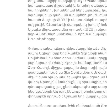
Յուշահամալիրի եկեղեցւոյ մէջ Ս. Պատարա
նահատակաց յիշատակին, Սուրիոյ զանազա
հայորդիներու խուռներամ ներկայութիւն, 
օգտակար կը դառնան արարողութենէն ժա
հասած Հալէպի ՀՄԸՄ-ի սկաուտներն ու ար
ուղղուէին Շէտտէտէի մարդակուլ խոռոչ՝ հո
Այսպէս վերապատմեց օրուան ՀՄԸՄ-ի սկաո
եղբ. Վահէ Յովհաննէսեանը, որուն առաջար
Շէտտէտէ երթը։
Փոխադրակարգերու ղեկավարը, ինչպէս միշ
ապու Ազիզը։ Երբ եղբ. Վահէն Տէր Զօրի Թ
Մովսէսեանին հետ օրուան ժամանակացոյցը 
յարմարագոյն ժամը ճշդելու համար, ատենապ
Զօր- Հասիչէ միջքաղաքային մայրուղիի լ
յայտնաբերուած են Տէր Զօրէն մօտ մէկ ժամ
մէջ։ Պետութիւնը անմիջապէս կասեցուցած է
վարիչ Արտոյին մտմտուքն ալ իրաւացի է, ո
դժուարացած ըլլալ, ընդհանրապէս այդ տա
հետեւանքով։ Առ այդ, Սկաուտ Խորհուրդը 
փոխարէն որոշած է նշուած նոր վայրը այցել
Հալէպէն արշաւախումբին ընկերակցած Տէր