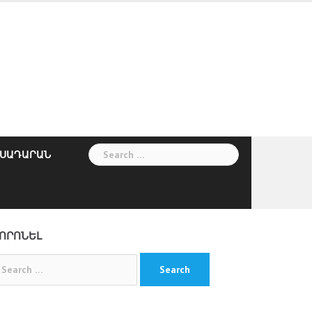
Search
ՍԱԴԱՐԱՆ
for:
ՈՐՈՆԵԼ
arch
: