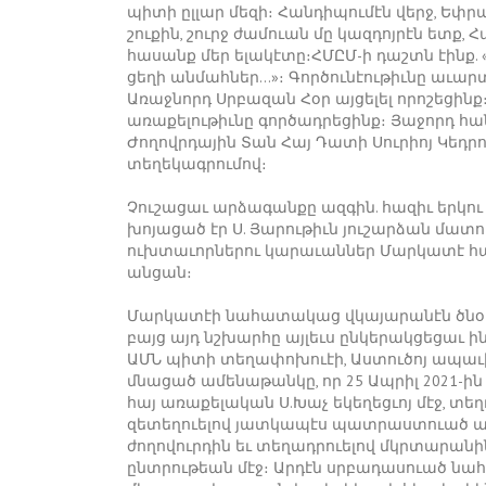
պիտի ըլլար մեզի։ Հանդիպումէն վերջ, Ե
շուքին, շուրջ ժամուան մը կազդոյրէն ետք
հասանք մեր ելակէտը։ՀՄԸՄ-ի դաշտն էինք.
ցեղի անմահներ…»։ Գործունէութիւնը աւա
Առաջնորդ Սրբազան Հօր այցելել որոշեցին
առաքելութիւնը գործադրեցինք։ Յաջորդ հ
Ժողովրդային Տան Հայ Դատի Սուրիոյ Կեդ
տեղեկագրումով։
Չուշացաւ արձագանքը ազգին. հազիւ երկու
խոյացած էր Ս. Յարութիւն յուշարձան մատո
ուխտաւորներու կարաւաններ Մարկատէ հա
անցան։
Մարկատէի նահատակաց վկայարանէն ծնօտը հ
բայց այդ նշխարհը այլեւս ընկերակցեցաւ ին
ԱՄՆ պիտի տեղափոխուէի, Աստուծոյ ապաւ
մնացած ամենաթանկը, որ 25 Ապրիլ 2021-ին
հայ առաքելական Ս.Խաչ եկեղեցւոյ մէջ, տ
զետեղուելով յատկապէս պատրաստուած ապա
ժողովուրդին եւ տեղադրուելով մկրտարանին
ընտրութեան մէջ։ Արդէն սրբադասուած նա