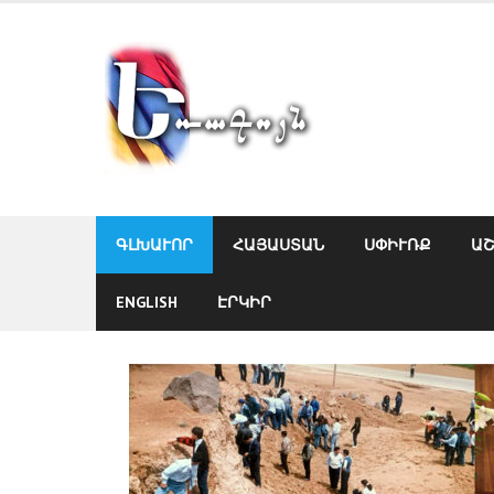
Skip
to
content
ԳԼԽԱՒՈՐ
ՀԱՅԱՍՏԱՆ
ՍՓԻՒՌՔ
Ա
ENGLISH
ԷՐԿԻՐ