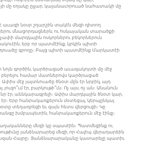
յի մը օղակը ըլլար, կալանաւորուած նահատակի մը
է աւազի նօսր շղարշին տակէն մեզի դիտող
երու մնացորդացներն, ու հսկայական տարածքի
չափի մարդկային ոսկորներու բեկորներուն
ակուէին, երբ որ պատմէինք, կրկին պիտի
յօդուածը գրողը։ Բայց պիտի պատմէինք Մարկատէի
 էի նոյն գործին, կարծրացած աւազակոյտի մը մէջ
րս բերելու համար մատներովս կարծրացած
 Ափիս մէջ յայտնուածը ծնօտ մըն էր նրբիկ, այդ
ւզո՞ւմ էր, բարկութի՞ւն։ Ոչ այս, ոչ ան։ Անանուն
անր էր, աննկարագրելի։ Ափիս մարդկային ծնօտ կար,
 էր։ Երբ հանրակառքերուն մօտեցայ, կերպընկալ
օտը տեղադրեցի եւ զայն հետս վերցուցի։ Կը
հանգը խմբապետին, հանրակառքերուն մէջ էինք։
աղականները մեզի կը սպասէին։ Պատմեցինք ու
ւթիւնը յանձնարարեց մեզի, որ Հալէպ վերադարձին
ազան Հայրը։ Յանձնարարականը կատարելը պատիւ