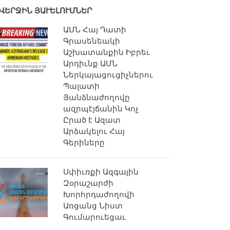
ՎԵՐՋԻՆ ՅԱՒԵԼՈՒՄՆԵՐ
ԱՄՆ Հայ Դատի
Գրասենեակի
Աշխատանքին Իբրեւ
Արդիւնք ԱՄՆ
Ներկայացուցիչներու
Պալատի
Յանձնաժողովը
ազրպէյճանին Կոչ
Ըրած է Ազատ
Արձակելու Հայ
Գերիները
Սփիւռքի Ազգային
Զօրաշարժի
Խորհրդաժողովի
Առցանց Նիստ
Գումարուեցաւ