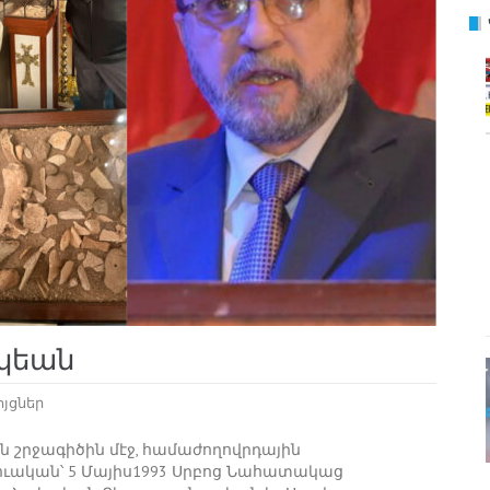
նկեան
ոյցներ
շրջագիծին մէջ, համաժողովրդային
թուական՝ 5 Մայիս1993 Սրբոց Նահատակաց