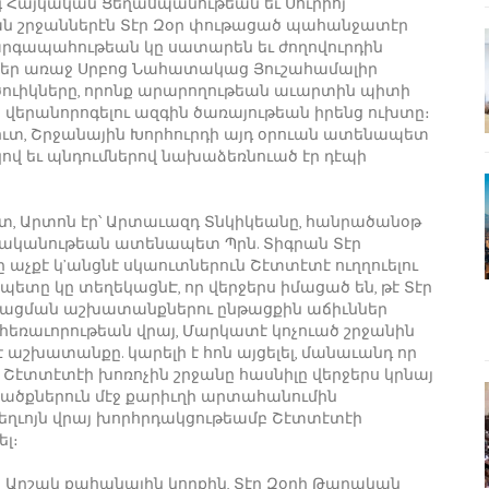
գ Հայկական Ցեղասպանութեան եւ Սուրիոյ
ն շրջաններէն Տէր Զօր փութացած պահանջատէր
կարգապահութեան կը սատարեն եւ ժողովուրդին
մեր առաջ Սրբոց Նահատակաց Յուշահամալիր
ծուիկները, որոնք արարողութեան աւարտին պիտի
ն վերանորոգելու ազգին ծառայութեան իրենց ուխտը։
ւտ, Շրջանային Խորհուրդի այդ օրուան ատենապետ
կով եւ պնդումներով նախաձեռնուած էր դէպի
տ, Արտոն էր՝ Արտաւազդ Տնկիկեանը, հանրածանօթ
աղականութեան ատենապետ Պրն. Տիգրան Տէր
աչքէ կ’անցնէ սկաուտներուն Շէտտէտէ ուղղուելու
ետը կը տեղեկացնԷ, որ վերջերս իմացած են, թէ Տէր
այնացման աշխատանքներու ընթացքին աճիւններ
 հեռաւորութեան վրայ, Մարկատէ կոչուած շրջանին
 աշխատանքը. կարելի է հոն այցելել, մանաւանդ որ
ր Շէտտէտէի խոռոչին շրջանը հասնիլը վերջերս կրնայ
րածքներուն մէջ քարիւղի արտահանումին
տեղւոյն վրայ խորհրդակցութեամբ Շէտտէտէի
ել։
 Արշակ քահանային կողքին, Տէր Զօրի Թաղական