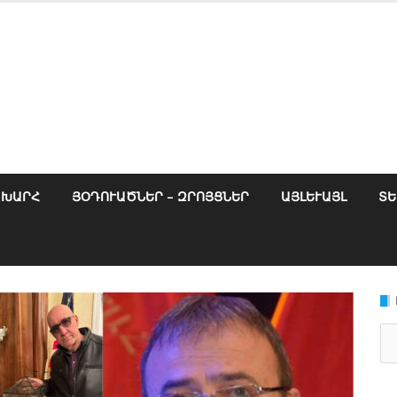
ՇԽԱՐՀ
ՅՕԴՈՒԱԾՆԵՐ – ԶՐՈՅՑՆԵՐ
ԱՅԼԵՒԱՅԼ
ՏԵ
Se
for