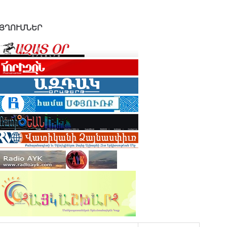
ՅՂՈՒՄՆԵՐ