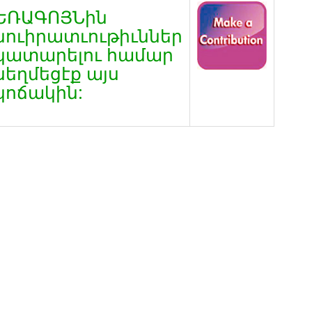
ԵՌԱԳՈՅՆին
նուիրատւութիւններ
կատարելու համար
սեղմեցէք այս
կոճակին: