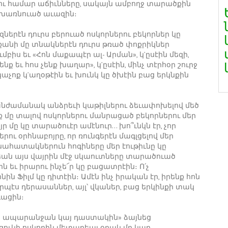
ու համար աճիւնները, սակայն ամբողջ տարածքին
իախառնուած աւազին։
ներէն դուրս բերուած ոսկորներու բեկորներ կը
 քանի մը տնակներէն դուրս թռած փոքրիկներ
իս եւ «Հոն մաքապէր ալ- Արման», կ’ըսէին մեզի,
նք եւ հոս չենք խաղար», կ’ըսէին, մինչ տէրհօր շուրջ
չոք կ’աղօթէին եւ խունկ կը ծխէին բաց երկնքին
անժամանակ անձրեւի կաթիլներու ձեւափոխելով մեծ
լք մը տալով ոսկորներու մանրացած բեկորներու մեր
մը կը տարածուէր ամէնուր… խո՞ւնկն էր, չոր
րու օրհնաբոյրը, որ ռունգերէն մագլցելով մեր
 նահատակներուն հոգիները մեր էութիւնը կը
եան այս վայրին մէջ սկաուտները տարածուած
ին եւ իրարու ինչե՜ր կը բացատրէին։ Ո՛չ
նին Ֆիլմ կը դիտէին։ Ամէն ինչ իրական էր, իրենք հոն
 որպէս դերասաններ, այլ՝ վկաներ, բաց երկինքի տակ
դացին։
 հոս ապարանջան կայ դաստակին» ձայնեց
զուկի ոսկորին մետաղեայ օղակ մը կար,