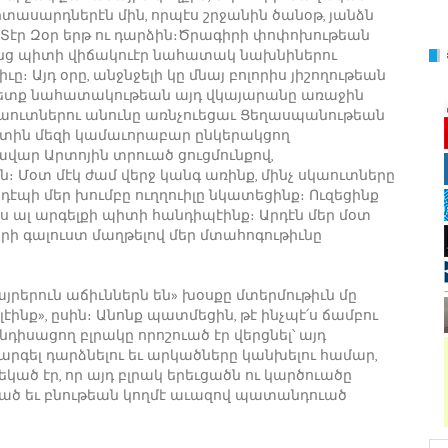
ասարդներէն մին, որպէս շրջանին ծանօթ, յանձն
Տէր Զօր երթ ու դարձին։Ծրագիրի փոփոխութեան
րենց պիտի վիճակուէր նահատակ նախնիներու
։ Այդ օրը, անջնջելի կը մնայ բոլորիս յիշողութեան
ր ետք նահատակութեան այդ վկայարանը առաջին
 սկաուտներու անունը առնչուեցաւ Ցեղասպանութեան
ին մեզի կամաւորաբար ընկերակցող
վար Արտոյին տրուած ցուցմունքով,
։ Մօտ մէկ ժամ վերջ կանգ առինք, մինչ սկաուտները
 դէպի մեր խումբը ուղղուիլը նկատեցինք։ Ուզեցինք
ս ալ արգելքի պիտի հանդիպէինք։ Արդէն մեր մօտ
րի գալուստ մաղթելով մեր մտահոգութիւնը
յրերուն աճիւններն են» խօսքը մտերմութիւն մը
էինք», ըսին։ Անոնք պատմեցին, թէ ինչպէ՛ս ճամբու
իսացող բլրակը որոշուած էր վերցնել՝ այդ
րգել դարձնելու եւ արկածները կանխելու համար,
կած էր, որ այդ բլրակ երեւցածն ու կարծուածը
ւած եւ բնութեան կողմէ աւազով պատանդուած