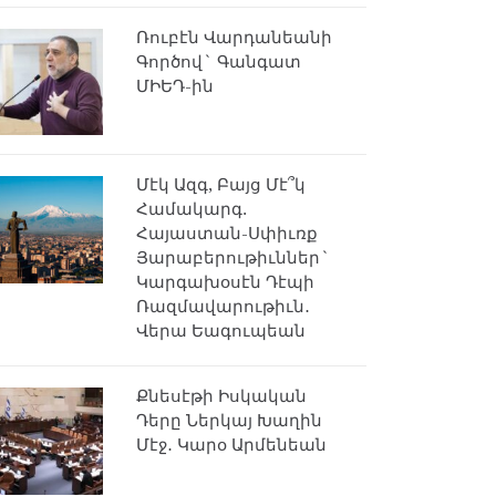
Ռուբէն Վարդանեանի
Գործով` Գանգատ
ՄԻԵԴ-ին
Մէկ Ազգ, Բայց Մէ՞կ
Համակարգ.
Հայաստան-Սփիւռք
Յարաբերութիւններ`
Կարգախօսէն Դէպի
Ռազմավարութիւն․
Վերա Եագուպեան
Քնեսէթի Իսկական
Դերը Ներկայ Խաղին
Մէջ․ Կարօ Արմենեան