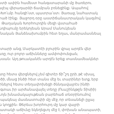
փրատի ափին համեստ հանգստարանի մը ծառերու
, Հալէպ վերադարձի ճամբան բռնեցինք։ Ապահով
 «Խո՛ւմբ. հանգի՛ստ, պատրա՛ստ։ Յառաջ, նահատակ
րտած էինք։ Յաջորդ օրը աստիճանաւորական կազմով
ք։ Թաղական Խորհուրդին մեզի վստահած
անդիպումը երեկոյեան Արամ Մանուկեան
րոնական Յանձնախումբին հետ եղաւ, մանրամասնեալ
 տարի անց, Մարկատէի բլուրին վրայ արդէն վեր
ւռը, ուր բոլոր աճիւնները ամփոփուեցան,
սան։ Այդ թուականէն արդէն երեք տասնամեակներ
ետս վերցնելով չեմ գիտէր ճի՞շդ ըրի, թէ սխալ,
ծի, մնաց ինծի հետ տանս մէջ եւ տարիներ ետք, երբ
ինելով հետս տեղափոխեցի ծննդավայրէս ինծի
 գտաւ իր արժանավայել տեղը (Ուաշինկթըն Տիսիի)
եղւոյն խնամակալութեան բարեհաճ տնօրինումով
կեայ մասնատուփի մը մէջ, որ տեսանելի ըլլայ
 կողքին։ Թերեւս խորհուրդ մը կար վայրի
հատակի աճիւնը եկեղեցւոյ մէջ է, փոխան անապատի,