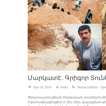
Մարկատէ․ Գրիգոր Տու
April 26, 2024
Areky
Յօդուածներ – Զր
Ցեղասպանութեան հերթական տարենշումին 
ուխտագնացութիւն ի Տէր Զօր, կայացման 