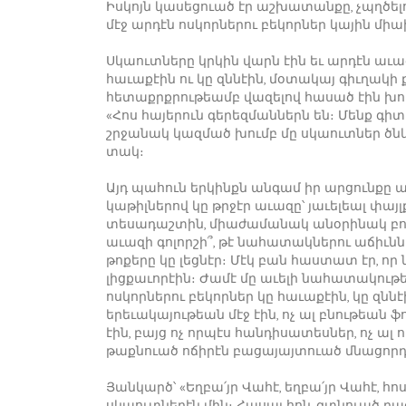
Իսկոյն կասեցուած էր աշխատանքը, չպղծել
մէջ արդէն ոսկորներու բեկորներ կային մ
Սկաուտները կրկին վարն էին եւ արդէն աւազ
հաւաքէին ու կը զննէին, մօտակայ գիւղակի
հետաքրքրութեամբ վազելով հասած էին խումբ
«Հոս հայերուն գերեզմաններն են։ Մենք գիտե
շրջանակ կազմած խումբ մը սկաուտներ ծնկա
տակ։
Այդ պահուն երկինքն անգամ իր արցունքը 
կաթիլներով կը թրջէր աւազը՝ յաւելեալ փայ
տեսադաշտին, միաժամանակ անօրինակ բոյր 
աւազի գոլորշի՞, թէ նահատակներու աճիւննե
թոքերը կը լեցնէր։ Մէկ բան հաստատ էր, որ
լիցքաւորէին։ Ժամէ մը աւելի նահատակութ
ոսկորներու բեկորներ կը հաւաքէին, կը զննէ
երեւակայութեան մէջ էին, ոչ ալ բնութեան ֆո
էին, բայց ոչ որպէս հանդիսատեսներ, ոչ ալ
թաքնուած ոճիրէն բացայայտուած մնացոր
Յանկարծ՝ «Եղբա՛յր Վահէ, եղբա՛յր Վահէ,
սկաուտներէն մին։ Հասայ հոն, գտնուած բա