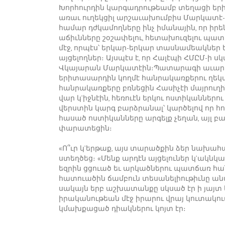
Խորհուրդին կարգադրութեամբ տեղացի երիտ
առաւ ուղեկցիլ արշաւախումբիս Մարկատէ-
համար դժկամողները ինչ իմանային, որ ի
աճիւնները շօշափելու, հետախուզելու պատիւը
մէջ, որպէս՝ երկար-երկար տասնամեակնե
այցելողներ։ Այսպէս է, որ Հալէպի ՀՄԸՄ-ի
Վկայարան Մարկատէին։Պատարագի աւարտ
երիտասարդին կողմէ հանրակառքերու ղեկա
հանրակառքերը բռնեցին Հասիչէի մայրուղին
վար կ’իջնէին, հեռուէն երկու ոստիկաններու
վերստին կարգ բարձրանալ՝ կարծելով որ հո
հասած ոստիկանները արգելք չեղան, այլ բա
փարատեցին։
«Ո՞ւր կ’երթաք, այս տարածքին ձեր նախահա
ստեղծեց։ «Մենք արդէն այցելուներ կ’ակնկալ
եզրին ցցուած եւ արկածներու պատճառ հանդ
հատուածին ճամբուն տեսանելիութիւնը անա
սակայն երբ աշխատանքը սկսած էր ի յայտ ե
իրականութեան մէջ իրարու վրայ կուտակո
կմախքացած դիակներու կոյտ էր։