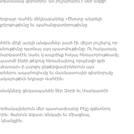
նդանանայ վերստին։ Ան յուշարարն է մեր ազգի
եղբայր Վահէն մեկնաբանեց. «Ծնօտը անլռելի
ղբերգութիւնը եւ պահանջատիրութիւնը
 մէկէ աւելի անգամներ լսած էի, միշտ յուշելով, որ
անութիւնը դառնայ այդ պատմութիւնը։ Ու հակառակ
ք Մարկատէէն, նաեւ կ’ապրինք հսկայ հեռաւորութեամբ,
 պատմէ ինծի թէկուզ հեռաձայնով, որպէսզի գրի
նձասար»-ի յարգոյ ընթերցասէրներուն այս
արներու ապահովումը եւ մասնատուփի զետեղումը
հակալութիւն եղբայր Վահէին։
ոհմակները ցեղասպանին Տէր Զօրի եւ Մարկատէի
 գործակալներուն մեր պատասխանը Բէլը զգետնող
տին։ Յանուն Ազատ, Անկախ եւ Միացեալ
 կեանքին։