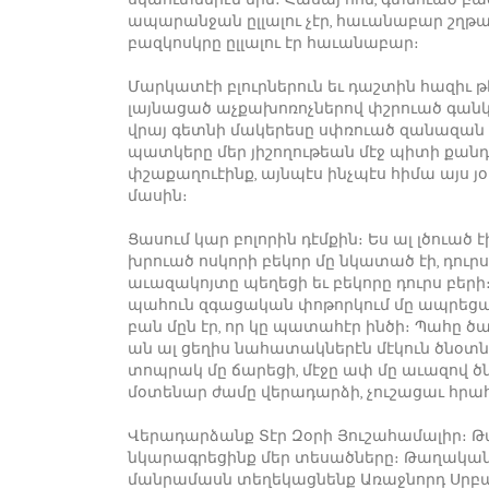
ապարանջան ըլլալու չէր, հաւանաբար շղթա
բազկոսկրը ըլլալու էր հաւանաբար։
Մարկատէի բլուրներուն եւ դաշտին հազիւ թ
լայնացած աչքախոռոչներով փշրուած գանկ
վրայ գետնի մակերեսը սփռուած զանազան 
պատկերը մեր յիշողութեան մէջ պիտի քանդ
փշաքաղուէինք, այնպէս ինչպէս հիմա այս 
մասին։
Ցասում կար բոլորին դէմքին։ Ես ալ լծուած
խրուած ոսկորի բեկոր մը նկատած էի, դու
աւազակոյտը պեղեցի եւ բեկորը դուրս բերի։
պահուն զգացական փոթորկում մը ապրեցայ, յո
բան մըն էր, որ կը պատահէր ինծի։ Պահը ծ
ան ալ ցեղիս նահատակներէն մէկուն ծնօտն
տոպրակ մը ճարեցի, մէջը ափ մը աւազով ծն
մօտենար ժամը վերադարձի, չուշացաւ հրա
Վերադարձանք Տէր Զօրի Յուշահամալիր։ Թ
նկարագրեցինք մեր տեսածները։ Թաղականո
մանրամասն տեղեկացնենք Առաջնորդ Սրբ