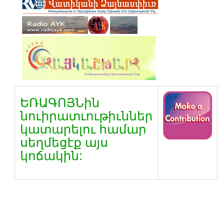
ԵՌԱԳՈՅՆին
նուիրատւութիւններ
կատարելու համար
սեղմեցէք այս
կոճակին: