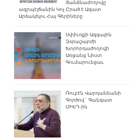
Յանձնաժողովը
ազրպէյճանին Կոչ Ըրած է Ազատ
Արձակելու Հայ Գերիները
Սփիւռքի Ազգային
Զօրաշարժի
Խորհրդաժողովի
Առցանց Նիստ
Գումարուեցաւ
Ռուբէն Վարդանեանի
Գործով` Գանգատ
ՄԻԵԴ-ին