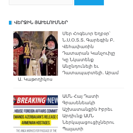
for:
ՎԵՐՋԻՆ ՅԱՒԵԼՈՒՄՆԵՐ
Մեր Հոգեւոր Եղբօր՝
Ն.Ս.Օ.Տ.Տ. Գարեգին Բ.
Վեհափառին
Դատարան Կանչուիլը
Կը Նկատենք
Անընդունելի եւ
Դատապարտելի․ Արամ
Ա․ Կաթողիկոս
ԱՄՆ Հայ Դատի
Գրասենեակի
Աշխատանքին Իբրեւ
Արդիւնք ԱՄՆ
Ներկայացուցիչներու
Պալատի