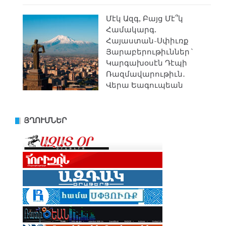
Մէկ Ազգ, Բայց Մէ՞կ
Համակարգ.
Հայաստան-Սփիւռք
Յարաբերութիւններ`
Կարգախօսէն Դէպի
Ռազմավարութիւն․
Վերա Եագուպեան
ՅՂՈՒՄՆԵՐ