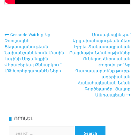
Genocide Watch-ը Կը
Մուսալեռցիներս՝
Post
Զգուշացնէ
Արցախահայութեան Հետ
Ցեղասպանութեան
Իբրեւ Ճակատագրական
navigation
Նախանշաններուն Մասին.
Բազմաթիւ Նմանութիւններ
Լաչինի Միջանցքին
Ունեցող Հերոսական
Վերաբերեալ Քննարկում՝
Ժողովուրդ՝ Կը
ՄԹ Խորհրդարանէն Ներս
Դատապարտենք թուրք-
ազերիական
Հակահայկական Նման
Գործելաոճը․ Յակոբ
Այնթապլեան
ՈՐՈՆԵԼ
Search