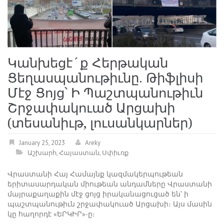
Կանխեցէ´ք Հերթական
Ցեղասպանութիւնը. Թիֆլիսի
Մէջ Ցոյց՝ Ի Պաշտպանութիւն
Շրջափակուած Արցախի
(տեսանիւթ, լուսանկարներ)
January 25, 2023
Areky
Աշխարհ
,
Հայաստան
,
Սփիւռք
Վրաստանի Հայ Համայնք կազմակերպութեան
երիտասարդական միութեան անդամները Վրաստանի
մայրաքաղաքին մէջ ցոյց իրականացուցած են՝ ի
պաշտպանութիւն շրջափակուած Արցախի։ Այս մասին
կը հաղորդէ «ԵՐԿԻՐ»-ը։