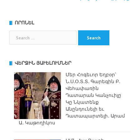
ՈՐՈՆԵԼ
Search
for:
ՎԵՐՋԻՆ ՅԱՒԵԼՈՒՄՆԵՐ
Մեր Հոգեւոր Եղբօր՝
Ն.Ս.Օ.Տ.Տ. Գարեգին Բ.
Վեհափառին
Դատարան Կանչուիլը
Կը Նկատենք
Անընդունելի եւ
Դատապարտելի․ Արամ
Ա․ Կաթողիկոս