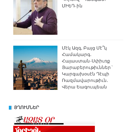
ՄԻԵԴ-ին
Մէկ Ազգ, Բայց Մէ՞կ
Համակարգ.
Հայաստան-Սփիւռք
Յարաբերութիւններ`
Կարգախօսէն Դէպի
Ռազմավարութիւն․
Վերա Եագուպեան
ՅՂՈՒՄՆԵՐ