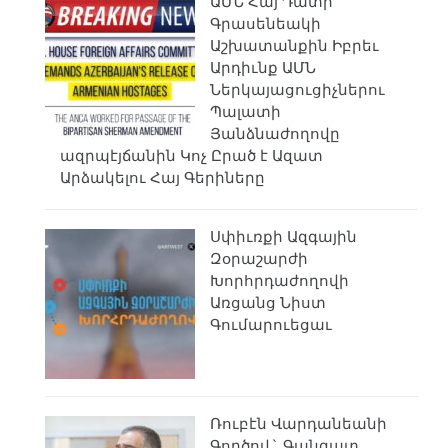
ԱՄՆ Հայ Դատի
Գրասենեակի
Աշխատանքին Իբրեւ
Արդիւնք ԱՄՆ
Ներկայացուցիչներու
Պալատի
Յանձնաժողովը
ազրպէյճանին Կոչ Ըրած է Ազատ
Արձակելու Հայ Գերիները
Սփիւռքի Ազգային
Զօրաշարժի
Խորհրդաժողովի
Առցանց Նիստ
Գումարուեցաւ
Ռուբէն Վարդանեանի
Գործով` Գանգատ