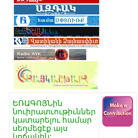
ԵՌԱԳՈՅՆին
նուիրատւութիւններ
կատարելու համար
սեղմեցէք այս
կոճակին: